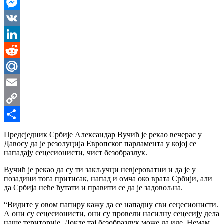
WhatsApp
Messenger
VK
LinkedIn
Reddit
Mail.Ru
Email
Copy
Link
Share
Предсједник Србије Александар Вучић је рекао вечерас у
Давосу да је резолуција Европског парламента у којој се
нападају сецесионисти, чист безобразлук.
Вучић је рекао да су ти закључци невјероватни и да је у
позадини тога притисак, напад и омча око врата Србији, али
да Србија неће ћутати и правити се да је задовољна.
“Видите у овом папиру кажу да се нападну сви сецесионисти.
А они су сецесионисти, они су провели насилну сецесију дела
наше територије. Докле тај безобразлук може да иде. Немам