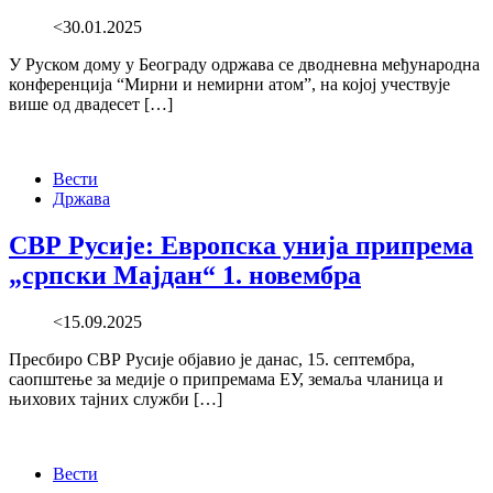
<30.01.2025
У Руском дому у Београду одржава се дводневна међународна
конференција “Мирни и немирни атом”, на којој учествује
више од двадесет […]
Вести
Држава
СВР Русије: Европска унија припрема
„српски Мајдан“ 1. новембра
<15.09.2025
Пресбиро СВР Русије објавио је данас, 15. септембра,
саопштење за медије о припремама ЕУ, земаља чланица и
њихових тајних служби […]
Вести