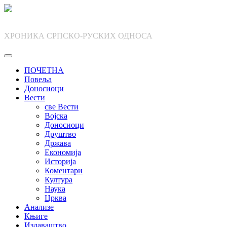
Skip
to
content
ХРОНИКА СРПСКО-РУСКИХ ОДНОСА
ПОЧЕТНА
Повеља
Доносиоци
Вести
све Вести
Војска
Доносиоци
Друштво
Држава
Економија
Историја
Коментари
Култура
Наука
Црква
Анализе
Књиге
Издаваштво