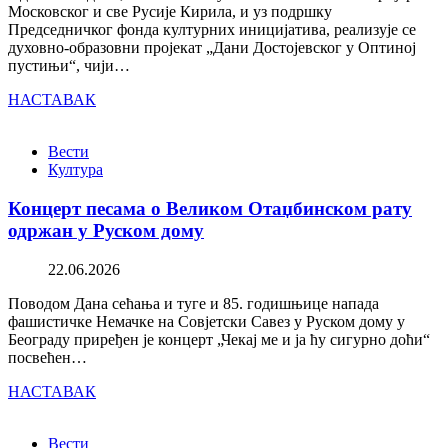
Московског и све Русије Кирила, и уз подршку
Председничког фонда културних иницијатива, реализује се
духовно-образовни пројекат „Дани Достојевског у Оптиној
пустињи“, чији…
НАСТАВАК
Вести
Култура
Концерт песама о Великом Отаџбинском рату
одржан у Руском дому
22.06.2026
Поводом Дана сећања и туге и 85. годишњице напада
фашистичке Немачке на Совјетски Савез у Руском дому у
Београду приређен је концерт „Чекај ме и ја ћу сигурно доћи“
посвећен…
НАСТАВАК
Вести