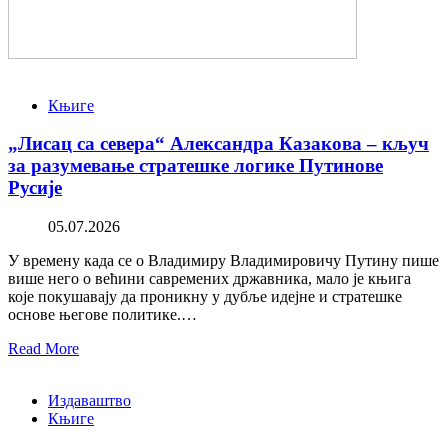
Књиге
„Лисац са севера“ Александра Казакова – кључ
за разумевање стратешке логике Путинове
Русије
05.07.2026
У времену када се о Владимиру Владимировичу Путину пише
више него о већини савремених државника, мало је књига
које покушавају да проникну у дубље идејне и стратешке
основе његове политике.…
Read More
Издаваштво
Књиге