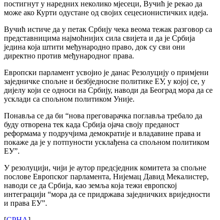
постигнут у наредних неколико мјесеци, Вучић је рекао да
може ако Курти одустане од својих сецесионистичких идеја.
Вучић истиче да у петак Србију чека веома тежак разговор са
представницима најмоћнијих сила свијета и да је Србија
једина која штити међународно право, док су сви они
директно против међународног права.
Европски парламент усвојио је данас Резолуцију о примјени
заједничке спољне и безбједносне политике ЕУ, у којој се, у
дијелу који се односи на Србију, наводи да Београд мора да се
усклади са спољном политиком Уније.
Понавља се да би “нова преговарачка поглавља требало да
буду отворена тек када Србија ојача своју преданост
реформама у подручјима демократије и владавине права и
покаже да је у потпуности усклађена са спољном политиком
ЕУ”.
У резолуцији, чији је аутор предсједник комитета за спољне
послове Европског парламента, Нијемац Давид Мекалистер,
наводи се да Србија, као земља која тежи европској
интеграцији “мора да се придржава заједничких вриједности
и права ЕУ”.
[
СРНА
]