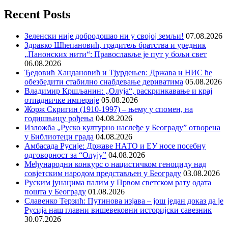
Recent Posts
Зеленски није добродошао ни у својој земљи!
07.08.2026
Здравко Шћепановић, градитељ братства и уредник
„Панонских нити“: Православље је пут у бољи свет
06.08.2026
Ђедовић Хандановић и Тјурдењев: Држава и НИС ће
обезбедити стабилно снабдевање дериватима
05.08.2026
Владимир Кршљанин: „Олуја“, раскринкавање и крај
отпадничке империје
05.08.2026
Жорж Скригин (1910-1997) – њему у спомен, на
годишњицу рођења
04.08.2026
Изложба „Руско културно наслеђе у Београду” отворена
у Библиотеци града
04.08.2026
Амбасада Русије: Државе НАТО и ЕУ носе посебну
одговорност за “Олују”
04.08.2026
Међународни конкурс о нацистичком геноциду над
совјетским народом представљен у Београду
03.08.2026
Руским јунацима палим у Првом светском рату одата
пошта у Београду
01.08.2026
Славенко Терзић: Путинова изјава – још један доказ да је
Русија наш главни вишевековни историјски савезник
30.07.2026