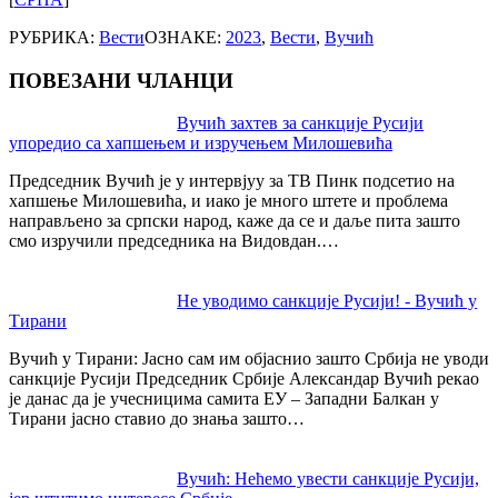
РУБРИКА:
Вести
ОЗНАКЕ:
2023
,
Вести
,
Вучић
ПОВЕЗАНИ ЧЛАНЦИ
Post
Вучић захтев за санкције Русији
упоредио са хапшењем и изручењем Милошевића
navigation
Председник Вучић је у интервјуу за ТВ Пинк подсетио на
хапшење Милошевића, и иако је много штете и проблема
направљено за српски народ, каже да се и даље пита зашто
смо изручили председника на Видовдан.…
Не уводимо санкције Русији! - Вучић у
Тирани
Вучић у Тирани: Јасно сам им објаснио зашто Србија не уводи
санкције Русији Председник Србије Александар Вучић рекао
је данас да је учесницима самита ЕУ – Западни Балкан у
Тирани јасно ставио до знања зашто…
Вучић: Нећемо увести санкције Русији,