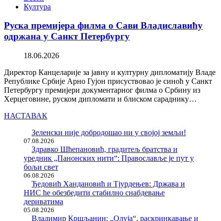
Култура
Руска премијера филма о Сави Владиславићу
одржана у Санкт Петербургу
18.06.2026
Директор Канцеларије за јавну и културну дипломатију Владе
Републике Србије Арно Гујон присуствовао је синоћ у Санкт
Петербургу премијери документарног филма о Србину из
Херцеговине, руском дипломати и блиском сараднику…
НАСТАВАК
Зеленски није добродошао ни у својој земљи!
07.08.2026
Здравко Шћепановић, градитељ братства и
уредник „Панонских нити“: Православље је пут у
бољи свет
06.08.2026
Ђедовић Хандановић и Тјурдењев: Држава и
НИС ће обезбедити стабилно снабдевање
дериватима
05.08.2026
Владимир Кршљанин: „Олуја“, раскринкавање и