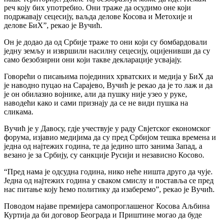
реч коју бих употребио. Они траже да осудимо оне који
подржавају сецесију, ваљда делове Косова и Метохије и
делове БиХ”, рекао је Вучић.
Он је додао да од Србије траже то они који су бомбардовали
једну земљу и извршили насилну сецесију, оцијенивши да су
само безобзирни они који такве декларације усвајају.
Говорећи о писањима појединих хрватских и медија у БиХ да
је наводно пуцао на Сарајево, Вучић је рекао да је то лаж и да
је он обилазио војнике, али да пушку није узео у руке,
наводећи како и сами признају да се не види пушка на
сликама.
Вучић је у Давосу, гдје учествује у раду Свјетског економског
форума, изјавио медијима да су пред Србијом тешка времена и
једна од најтежих година, те да једино што занима Запад, а
везано је за Србију, су санкције Русији и независно Косово.
“Пред нама је одсудна година, нико неће ништа друго да чује.
Једна од најтежих година у сваком смислу и поставља се пред
нас питање коју ћемо политику да изаберемо”, рекао је Вучић.
Поводом најаве премијера самопроглашеног Косова Аљбина
Куртија да би договор Београда и Приштине могао да буде