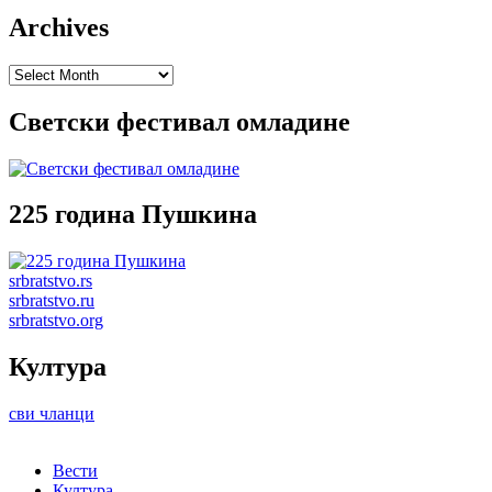
Archives
Archives
Светски фестивал омладине
225 година Пушкина
srbratstvo.rs
srbratstvo.ru
srbratstvo.org
Култура
сви чланци
Вести
Култура