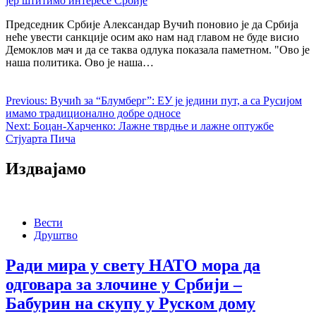
јер штитимо интересе Србије
Председник Србије Александар Вучић поновио је да Србија
неће увести санкције осим ако нам над главом не буде висио
Демоклов мач и да се таква одлука показала паметном. "Ово је
наша политика. Ово је наша…
Previous:
Вучић за “Блумберг”: ЕУ је једини пут, а са Русијом
имамо традиционално добре односе
Next:
Боцан-Харченко: Лажне тврдње и лажне оптужбе
Стјуарта Пича
Издвајамо
Вести
Друштво
Ради мира у свету НАТО мора да
одговара за злочине у Србији –
Бабурин на скупу у Руском дому