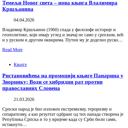
Темељи Новог света – нова књига Владимира
Кршљанина
04.04.2026
Владимир Кршљанин (1960) спада у филозофе историје и
геополитике, који имају углед и значај не само у српским, већ
и у руским и другим оквирима. Путин му је доделио руско…
Read More
Књиге
Ристановићева на промоцији књиге Панарина у
Зворнику: Води се хибридни рат против
православних Словена
21.03.2026
Српски народ је био изложен екстремизму, тероризму и
сепаратизму, а као резултат одбране од тих напада створена је
Република Српска и то у вријеме када су Срби били сами,
истакнуто…