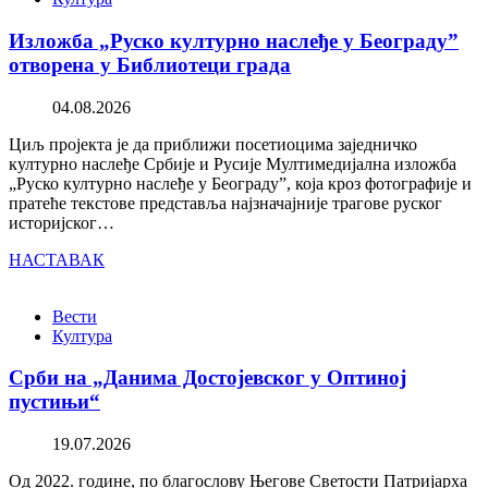
Изложба „Руско културно наслеђе у Београду”
отворена у Библиотеци града
04.08.2026
Циљ пројекта је да приближи посетиоцима заједничко
културно наслеђе Србије и Русије Мултимедијална изложба
„Руско културно наслеђе у Београду”, која кроз фотографије и
пратеће текстове представља најзначајније трагове руског
историјског…
НАСТАВАК
Вести
Култура
Срби на „Данима Достојевског у Оптиној
пустињи“
19.07.2026
Од 2022. године, по благослову Његове Светости Патријарха