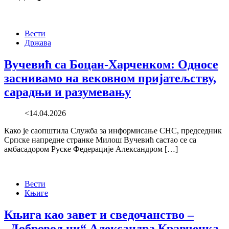
Вести
Држава
Вучевић са Боцан-Харченком: Односе
заснивамо на вековном пријатељству,
сарадњи и разумевању
<14.04.2026
Како је саопштила Служба за информисање СНС, председник
Српске напредне странке Милош Вучевић састао се са
амбасадором Руске Федерације Александром […]
Вести
Књиге
Књига као завет и сведочанство –
„Добровољци“ Александра Кравченка