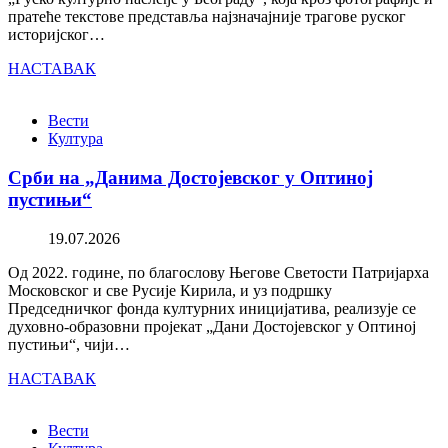
пратеће текстове представља најзначајније трагове руског
историјског…
НАСТАВАК
Вести
Култура
Срби на „Данима Достојевског у Оптиној
пустињи“
19.07.2026
Од 2022. године, по благослову Његове Светости Патријарха
Московског и све Русије Кирила, и уз подршку
Председничког фонда културних иницијатива, реализује се
духовно-образовни пројекат „Дани Достојевског у Оптиној
пустињи“, чији…
НАСТАВАК
Вести