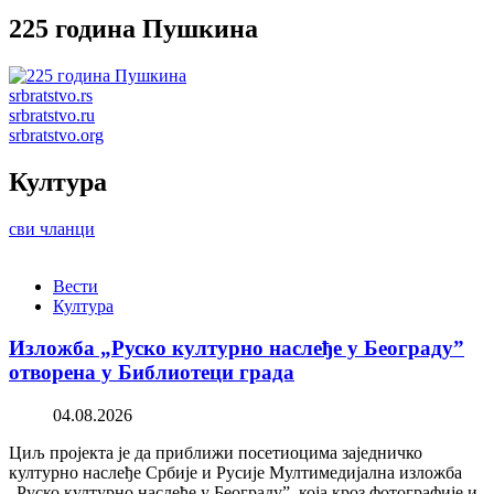
225 година Пушкина
srbratstvo.rs
srbratstvo.ru
srbratstvo.org
Култура
сви чланци
Вести
Култура
Изложба „Руско културно наслеђе у Београду”
отворена у Библиотеци града
04.08.2026
Циљ пројекта је да приближи посетиоцима заједничко
културно наслеђе Србије и Русије Мултимедијална изложба
„Руско културно наслеђе у Београду”, која кроз фотографије и