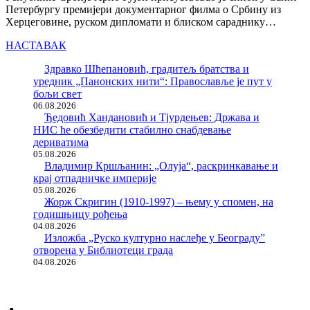
Петербургу премијери документарног филма о Србину из
Херцеговине, руском дипломати и блиском сараднику…
НАСТАВАК
Здравко Шћепановић, градитељ братства и
уредник „Панонских нити“: Православље је пут у
бољи свет
06.08.2026
Ђедовић Хандановић и Тјурдењев: Држава и
НИС ће обезбедити стабилно снабдевање
дериватима
05.08.2026
Владимир Кршљанин: „Олуја“, раскринкавање и
крај отпадничке империје
05.08.2026
Жорж Скригин (1910-1997) – њему у спомен, на
годишњицу рођења
04.08.2026
Изложба „Руско културно наслеђе у Београду”
отворена у Библиотеци града
04.08.2026