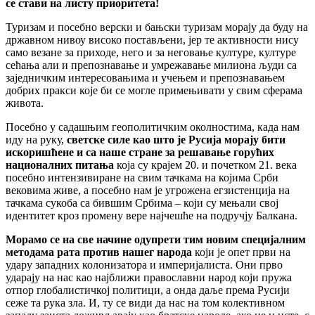
се стави на листу приоритета!
Туризам и посебно верски и бањски туризам морају да буду на
државном нивоу високо постављени, јер те активности нису
само везане за приходе, него и за неговање културе, културе
сећања али и препознавање и умрежавање милиона људи са
заједничким интересовањима и учењем и препознавањем
добрих пракси које би се могле примењивати у свим сферама
живота.
Посебно у садашњим геополитичким околностима, када нам
иду на руку,
светске силе као што је Русија морају бити
искоришћене и са наше стране за решавање горућих
националних питања
која су крајем 20. и почетком 21. века
посебно интензивиране на свим тачкама на којима Срби
вековима живе, а посебно нам је угрожена егзистенција на
тачкама сукоба са бившим Србима – који су мењали свој
идентитет кроз промену вере најчешће на подручју Балкана.
Морамо се на све начине одупрети тим новим специјалним
методама рата против нашег народа
који је опет први на
удару западних колонизатора и империјалиста. Они прво
ударају на нас као најближи православни народ који пружа
отпор глобалистичкој политици, а онда даље према Русији
сеже та рука зла. И, ту се види да нас на том колективном