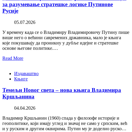
за разумевање стратешке логике Путинове
Русије
05.07.2026
У времену када се о Владимиру Владимировичу Путину пише
више него о већини савремених државника, мало је књига
које покушавају да проникну у дубље идејне и стратешке
основе његове политике.…
Read More
Издаваштво
Књиге
Темељи Новог света – нова књига Владимира
Кршљанина
04.04.2026
Владимир Кршљанин (1960) спада у филозофе историје и
геополитике, који имају углед и значај не само у српским, већ
и у руским и другим оквирима. Путин му је доделио руско…