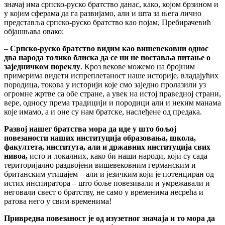
значај има српско-руско братство данас, како, којом брзином и
у којим сферама да га развијамо, али и шта за њега лично
представља српско-руско братство као појам, Пребирачевић
објашњава овако:
–
Српско-руско братство видим као вишевековни однос
два народа толико блиска да се ни не поставља питање о
заједничком пореклу
. Кроз векове можемо на бројним
примерима видети испреплетаност наше историје, владајућих
породица, токова у историји које смо заједно пролазили уз
огромне жртве са обе стране, а увек на истој праведној страни,
вере, односу према традицији и породици али и неким манама
које имамо, а и оне су нам братске, наслеђене од предака.
Развој нашег братства мора да иде у што бољој
повезаности наших институција образовања, школа,
факултета, института, али и државних институција свих
нивоа,
исто и локалних, како би наши народи, који су сада
територијално раздвојени вишевековним германским и
британским утицајем – али и језичким који је потенциран од
истих инспиратора – што боље повезивали и умрежавали и
неговали свест о братству, не само у временима несрећа и
ратова него у свим временима!
Привредна повезаност је од изузетног значаја и то мора да