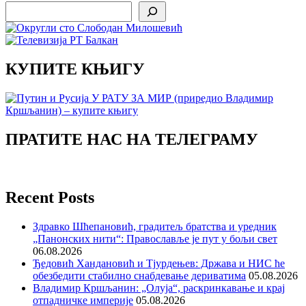
Search
КУПИТЕ КЊИГУ
ПРАТИТЕ НАС НА ТЕЛЕГРАМУ
Recent Posts
Здравко Шћепановић, градитељ братства и уредник
„Панонских нити“: Православље је пут у бољи свет
06.08.2026
Ђедовић Хандановић и Тјурдењев: Држава и НИС ће
обезбедити стабилно снабдевање дериватима
05.08.2026
Владимир Кршљанин: „Олуја“, раскринкавање и крај
отпадничке империје
05.08.2026