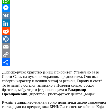
WhatsApp
Messenger
VK
LinkedIn
Reddit
Mail.Ru
Email
Copy
Link
Share
„Српско-руско братство је наш приоритет. Утемељио га је
Свети Сава, на духовно-моралним вредностима. Оно има
саборни карактер и велики значај за регион, Европу и свет“.
То је између осталог, записано у Повељи српско-руског
братства, међу чијим је доносиоцима и
Владимир
Пребирачевић
, директор Српско-руског центра „Мајак“.
Русија је данас несумњиви војно-политички лидер савременог
света, један од предводника БРИКС-а и светске већине. Који