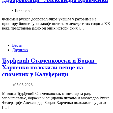
<19.06.2025
Феномен руског добровољачког учешћа у ратовима на
простору бивше Југославије почетком деведесетих година XX
века представља једно од оних историјских […]
Вести
Друштво
Ђурђевић Стаменковски и Боцан-
Харченко положили венце на
споменик у Калуђерици
<05.05.2026
Милица Ђурђевић Стаменковски, министар за рад,
запошљавање, борачка и социјална питања и амбасадор Руске
Федерације Александар Боцан-Харченко положили су данас
[…]