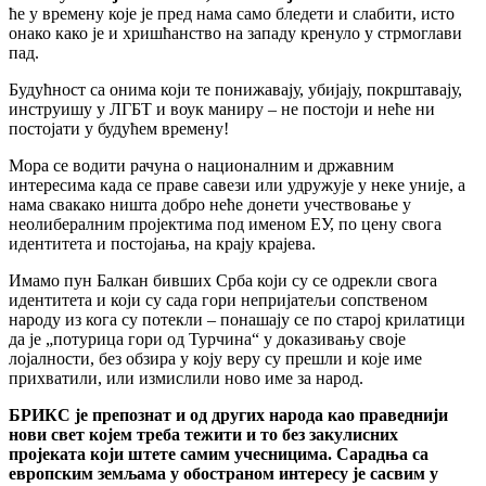
ће у времену које је пред нама само бледети и слабити, исто
онако како је и хришћанство на западу кренуло у стрмоглави
пад.
Будућност са онима који те понижавају, убијају, покрштавају,
инструишу у ЛГБТ и воук маниру – не постоји и неће ни
постојати у будућем времену!
Мора се водити рачуна о националним и државним
интересима када се праве савези или удружује у неке уније, а
нама свакако ништа добро неће донети учествовање у
неолибералним пројектима под именом ЕУ, по цену свога
идентитета и постојања, на крају крајева.
Имамо пун Балкан бивших Срба који су се одрекли свога
идентитета и који су сада гори непријатељи сопственом
народу из кога су потекли – понашају се по старој крилатици
да је „потурица гори од Турчина“ у доказивању своје
лојалности, без обзира у коју веру су прешли и које име
прихватили, или измислили ново име за народ.
БРИКС је препознат и од других народа као праведнији
нови свет којем треба тежити и то без закулисних
пројеката који штете самим учесницима. Сарадња са
европским земљама у обостраном интересу је сасвим у