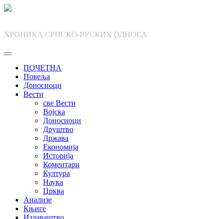
Skip
to
content
ХРОНИКА СРПСКО-РУСКИХ ОДНОСА
ПОЧЕТНА
Повеља
Доносиоци
Вести
све Вести
Војска
Доносиоци
Друштво
Држава
Економија
Историја
Коментари
Култура
Наука
Црква
Анализе
Књиге
Издаваштво