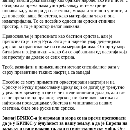
западу заиста доживљавају као братске народе, ако не и исте, с
обзиром да према нама употребљавају исте матрице
понашања, у намери да нас смање, можда и тотално униште, и
да присвоје наша богатства, како материјална тако и она
нематеријална. То се посебно односи на српски етнички
простор, а то је простор целог Балкана!
Православље је препознато као бастион српства, али је
препознато је и код Руса. Зато је и највећи удар деценијама
управо на православље на свим меридијанима. Отпор ту мора
бити јачи и заједнички – како би се одбранили од насртаја која
не престају да долазе са свих страна.
Треба развијати и примењивати методе специјалног рата у
сврху превентиве таквих насртаја са запада!
Посебно се могу приметити оркестрирани насртаји и на
Српску и Руску православну цркву који се догађају тренутно
у реалном времену, а где се не штеде милиони долара, али где
се не преза ни од правног, верског, ни физичког насиља са
најтежим последицама: убистава и уништавања наших
светиња, биле оне руске или српске.
Значај БРИКС-а је огроман и мора се на време препознати
да је у БРИКС-у будућност за нашу земљу, а да је Европа на
заласку и своје важности, али и своје економске моћи.
Она