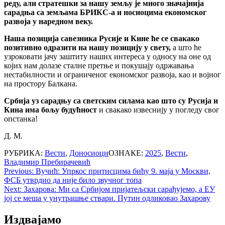
реду, али стратешки за нашу земљу је много значајнија
сарадња са земљама БРИКС-а и носиоцима економског
развоја у наредном веку.
Наша позиција савезника Русије и Кине ће се свакако
позитивно одразити на нашу позицију у свету,
а што ће
узроковати јачу заштиту наших интереса у односу на оне од
којих нам долазе сталне претње и покушају одржавања
нестабилности и ограниченог економског развоја, као и војног
на простору Балкана.
Србија уз сарадњу са светским силама као што су Русија и
Кина има бољу будућност
и свакако извеснију у погледу свог
опстанка!
Д. М.
РУБРИКА:
Вести
,
Доносиоци
ОЗНАКЕ:
2025
,
Вести
,
Владимир Пребирачевић
Post
Previous:
Вучић: Упркос притисцима бићу 9. маја у Москви,
ФСБ утврдио да није било звучног топа
navigation
Next:
Захарова: Ми са Србијом пријатељски сарађујемо, а ЕУ
јој се меша у унутрашње ствари. Путин одликовао Захарову
Издвајамо