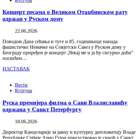
Култура
Концерт песама о Великом Отаџбинском рату
одржан у Руском дому
22.06.2026
Поводом Дана сећања и туге и 85. годишњице напада
фашистичке Немачке на Совјетски Савез у Руском дому у
Београду приређен је концерт „Чекај ме и ја ћу сигурно доћи“
посвећен…
НАСТАВАК
Вести
Култура
Руска премијера филма о Сави Владиславићу
одржана у Санкт Петербургу
18.06.2026
Директор Канцеларије за јавну и културну дипломатију Владе
Републике Србије Арно Гујон присуствовао је синоћ у Санкт