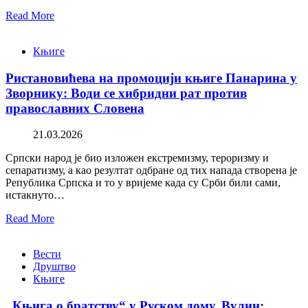
Read More
Књиге
Ристановићева на промоцији књиге Панарина у
Зворнику: Води се хибридни рат против
православних Словена
21.03.2026
Српски народ је био изложен екстремизму, тероризму и
сепаратизму, а као резултат одбране од тих напада створена је
Република Српска и то у вријеме када су Срби били сами,
истакнуто…
Read More
Вести
Друштво
Књиге
„Књига о братству“ у Руском дому. Вулин: