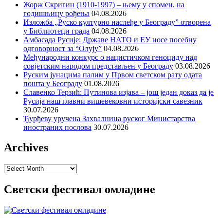
Жорж Скригин (1910-1997) – њему у спомен, на
годишњицу рођења
04.08.2026
Изложба „Руско културно наслеђе у Београду” отворена
у Библиотеци града
04.08.2026
Амбасада Русије: Државе НАТО и ЕУ носе посебну
одговорност за “Олују”
04.08.2026
Међународни конкурс о нацистичком геноциду над
совјетским народом представљен у Београду
03.08.2026
Руским јунацима палим у Првом светском рату одата
пошта у Београду
01.08.2026
Славенко Терзић: Путинова изјава – још један доказ да је
Русија наш главни вишевековни историјски савезник
30.07.2026
Ђурђеву уручена Захвалница руског Министарства
иностраних послова
30.07.2026
Archives
Archives
Светски фестивал омладине