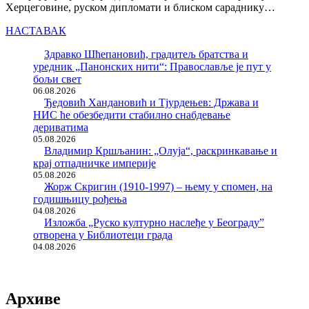
Херцеговине, руском дипломати и блиском сараднику…
НАСТАВАК
Здравко Шћепановић, градитељ братства и
уредник „Панонских нити“: Православље је пут у
бољи свет
06.08.2026
Ђедовић Хандановић и Тјурдењев: Држава и
НИС ће обезбедити стабилно снабдевање
дериватима
05.08.2026
Владимир Кршљанин: „Олуја“, раскринкавање и
крај отпадничке империје
05.08.2026
Жорж Скригин (1910-1997) – њему у спомен, на
годишњицу рођења
04.08.2026
Изложба „Руско културно наслеђе у Београду”
отворена у Библиотеци града
04.08.2026
Архиве