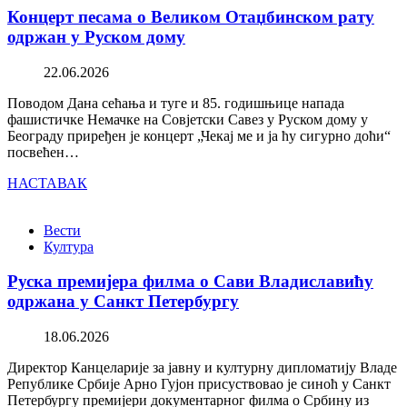
Концерт песама о Великом Отаџбинском рату
одржан у Руском дому
22.06.2026
Поводом Дана сећања и туге и 85. годишњице напада
фашистичке Немачке на Совјетски Савез у Руском дому у
Београду приређен је концерт „Чекај ме и ја ћу сигурно доћи“
посвећен…
НАСТАВАК
Вести
Култура
Руска премијера филма о Сави Владиславићу
одржана у Санкт Петербургу
18.06.2026
Директор Канцеларије за јавну и културну дипломатију Владе
Републике Србије Арно Гујон присуствовао је синоћ у Санкт
Петербургу премијери документарног филма о Србину из