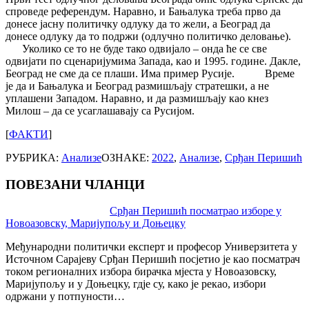
спроведе референдум. Наравно, и Бањалука треба прво да
донесе јасну политичку одлуку да то жели, а Београд да
донесе одлуку да то подржи (одлучно политичко деловање).
Уколико се то не буде тако одвијало – онда ће се све
одвијати по сценаријумима Запада, као и 1995. године. Дакле,
Београд не сме да се плаши. Има пример Русије. Време
је да и Бањалука и Београд размишљају стратешки, а не
уплашени Западом. Наравно, и да размишљају као кнез
Милош – да се усаглашавају са Русијом.
[
ФАКТИ
]
РУБРИКА:
Анализе
ОЗНАКЕ:
2022
,
Анализе
,
Срђан Перишић
ПОВЕЗАНИ ЧЛАНЦИ
Post
Срђан Перишић посматрао изборе у
Новоазовску, Маријупољу и Доњецку
navigation
Међународни политички експерт и професор Универзитета у
Источном Сарајеву Срђан Перишић посјетио је као посматрач
током регионалних избора бирачка мјеста у Новоазовску,
Маријупољу и у Доњецку, гдје су, како је рекао, избори
одржани у потпуности…