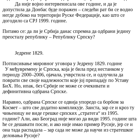
Да није војно интервенисала ове године, и да је
допустила да Донбас буде поражен – следећи рат би се водио
негде дубоко на територији Руске Федерације, као што се
догодило са СРЈ 1999. године.
Питамо се: да ли је Србија данас спремна да одбрани једину
преосталу републику – Републику Српску?
Једрене 1829.
Потписивање мировног уговора у Једрену 1829. године
У међувремену је Српска, која је била пред нестанком у
периоду 2000–2006, ојачала, учврстила се, и одлучила да
поврати све своје надлежности које јој припадају по Уставу
БиХ. Но, ипак, без Србије не може се очекивати и
дефинитивна одбрана Српске.
Наравно, одбрана Српске се одвија упоредо са борбом за
Космет – што све додатно компликује. Заиста, зар се и кроз ту
чињеницу не виде грешке српских „стратега“ из 1995.
године? Али, ако Београд није могао да види 1995. године шта
ће се дешавати после, и ако није имао пример Русије, јер се и
она тада распадала – зар сада не може да научи из стратешког
деловања Русије?