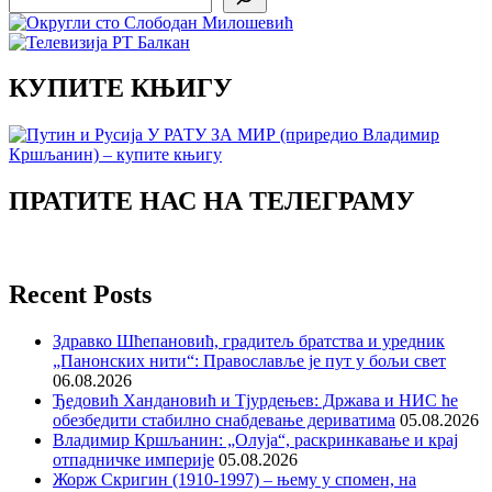
КУПИТЕ КЊИГУ
ПРАТИТЕ НАС НА ТЕЛЕГРАМУ
Recent Posts
Здравко Шћепановић, градитељ братства и уредник
„Панонских нити“: Православље је пут у бољи свет
06.08.2026
Ђедовић Хандановић и Тјурдењев: Држава и НИС ће
обезбедити стабилно снабдевање дериватима
05.08.2026
Владимир Кршљанин: „Олуја“, раскринкавање и крај
отпадничке империје
05.08.2026
Жорж Скригин (1910-1997) – њему у спомен, на