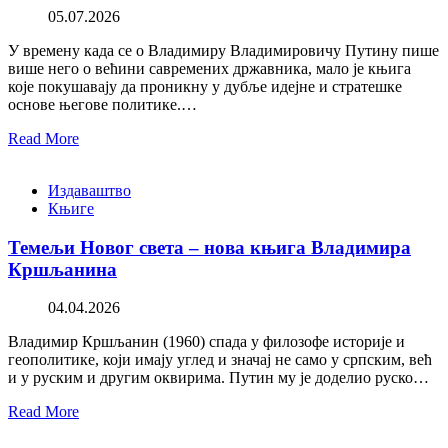
05.07.2026
У времену када се о Владимиру Владимировичу Путину пише
више него о већини савремених државника, мало је књига
које покушавају да проникну у дубље идејне и стратешке
основе његове политике.…
Read More
Издаваштво
Књиге
Темељи Новог света – нова књига Владимира
Кршљанина
04.04.2026
Владимир Кршљанин (1960) спада у филозофе историје и
геополитике, који имају углед и значај не само у српским, већ
и у руским и другим оквирима. Путин му је доделио руско…
Read More