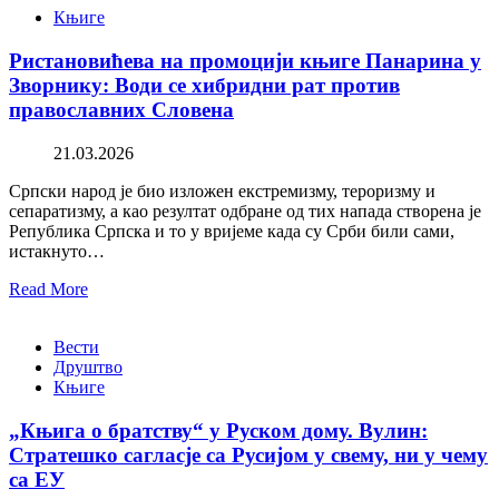
Књиге
Ристановићева на промоцији књиге Панарина у
Зворнику: Води се хибридни рат против
православних Словена
21.03.2026
Српски народ је био изложен екстремизму, тероризму и
сепаратизму, а као резултат одбране од тих напада створена је
Република Српска и то у вријеме када су Срби били сами,
истакнуто…
Read More
Вести
Друштво
Књиге
„Књига о братству“ у Руском дому. Вулин:
Стратешко сагласје са Русијом у свему, ни у чему
са ЕУ