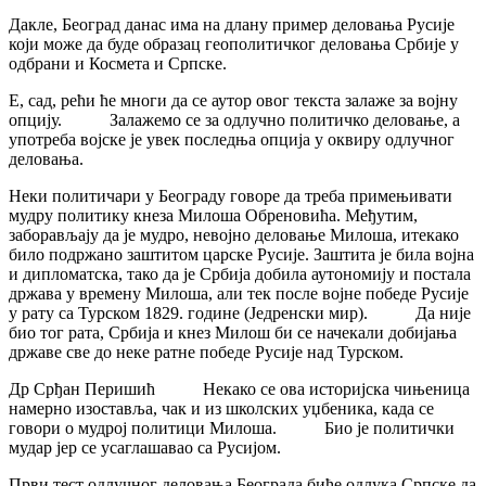
Дакле, Београд данас има на длану пример деловања Русије
који може да буде образац геополитичког деловања Србије у
одбрани и Космета и Српске.
Е, сад, рећи ће многи да се аутор овог текста залаже за војну
опцију. Залажемо се за одлучно политичко деловање, а
употреба војске је увек последња опција у оквиру одлучног
деловања.
Неки политичари у Београду говоре да треба примењивати
мудру политику кнеза Милоша Обреновића. Међутим,
заборављају да је мудро, невојно деловање Милоша, итекако
било подржано заштитом царске Русије. Заштита је била војна
и дипломатска, тако да је Србија добила аутономију и постала
држава у времену Милоша, али тек после војне победе Русије
у рату са Турском 1829. године (Једренски мир). Да није
био тог рата, Србија и кнез Милош би се начекали добијања
државе све до неке ратне победе Русије над Турском.
Др Срђан Перишић Некако се ова историјска чињеница
намерно изоставља, чак и из школских уџбеника, када се
говори о мудрој политици Милоша. Био је политички
мудар јер се усаглашавао са Русијом.
Први тест одлучног деловања Београда биће одлука Српске да