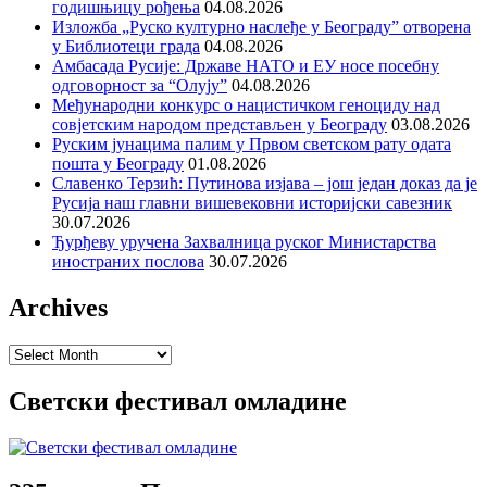
годишњицу рођења
04.08.2026
Изложба „Руско културно наслеђе у Београду” отворена
у Библиотеци града
04.08.2026
Амбасада Русије: Државе НАТО и ЕУ носе посебну
одговорност за “Олују”
04.08.2026
Међународни конкурс о нацистичком геноциду над
совјетским народом представљен у Београду
03.08.2026
Руским јунацима палим у Првом светском рату одата
пошта у Београду
01.08.2026
Славенко Терзић: Путинова изјава – још један доказ да је
Русија наш главни вишевековни историјски савезник
30.07.2026
Ђурђеву уручена Захвалница руског Министарства
иностраних послова
30.07.2026
Archives
Archives
Светски фестивал омладине