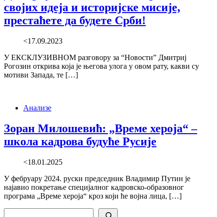
својих идеја и историјске мисије,
престаћете да будете Срби!
<17.09.2023
У ЕКСКЛУЗИВНОМ разговору за “Новости” Дмитриј
Рогозин открива која је његова улога у овом рату, какви су
мотиви Запада, те […]
Анализе
Зоран Милошевић: „Време хероја“ –
школа кадрова будуће Русије
<18.01.2025
У фебруару 2024. руски председник Владимир Путин је
најавио покретање специјалног кадровско-образовног
програма „Време хероја“ кроз који ће војна лица, […]
Search