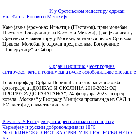
И у Сретењском манастиру одржан
молебан за Косово и Метохију
Како јавља јеромонах Игњатије (Шестаков), први молебан
Пресветој Богородици за Косово и Метохију јуче је одржан у
Сретењском манастиру у Москви, заједно са целом Српском
Црквом. Молебан је одржан пред иконама Богородице
"Тројеручице" и Сабора…
Срђан Перишић: Десет година
антируског рата и годину дана руске ослободилачке операције
Говор проф. др Срђана Перишића на отварању изложбе
фотографија „ДОНБАС И ОКОЛИНА 2010-2022: ОД
ПРОГРЕСА ДО РАЗАРАЊА“, 24. фебруара 2023. испред
хотела „Москва“ у Београду Медијска пропаганда из САД и
ЕУ настоји да наметне дискурс…
Previous:
У Крагујевцу отворена изложба о генералу
Черњајеву и руским добровољцима из 1876.
Next:
КИНЕСКИ ЛИСТ: ЗА СРБИЈУ ЈЕ ШОС БОЉИ НЕГО
ЕУ!