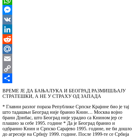
WhatsApp
Messenger
VK
LinkedIn
Reddit
Mail.Ru
Email
Copy
Link
Share
ВРЕМЕ ЈЕ ДА БАЊАЛУКА И БЕОГРАД РАЗМИШЉАЈУ
СТРАТЕШКИ, А НЕ У СТРАХУ ОД ЗАПАДА
* Главни разлог пораза Републике Српске Крајине био је тај
што тадашњи Београд није бранио Книн… Москва војно
брани Донбас, што Београд није урадио са Книном јер се
плашио за себе 1995. године * Да је Београд бранио и
одбранио Книн и Српско Сарајево 1995. године, не би дошло
до агресије на Србију 1999. године. После 1999-те се Србија