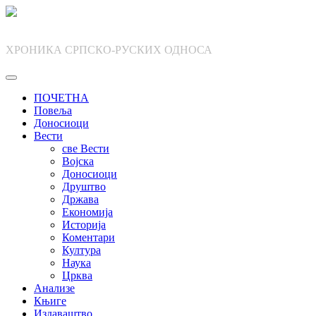
Skip
to
content
ХРОНИКА СРПСКО-РУСКИХ ОДНОСА
ПОЧЕТНА
Повеља
Доносиоци
Вести
све Вести
Војска
Доносиоци
Друштво
Држава
Економија
Историја
Коментари
Култура
Наука
Црква
Анализе
Књиге
Издаваштво