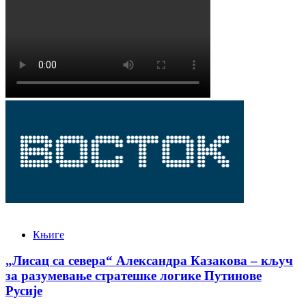
Књиге
„Лисац са севера“ Александра Казакова – кључ
за разумевање стратешке логике Путинове
Русије