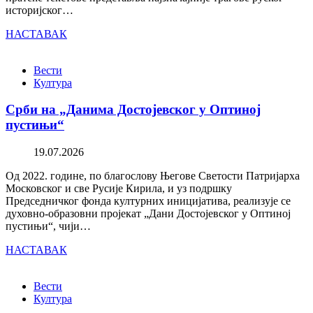
историјског…
НАСТАВАК
Вести
Култура
Срби на „Данима Достојевског у Оптиној
пустињи“
19.07.2026
Од 2022. године, по благослову Његове Светости Патријарха
Московског и све Русије Кирила, и уз подршку
Председничког фонда културних иницијатива, реализује се
духовно-образовни пројекат „Дани Достојевског у Оптиној
пустињи“, чији…
НАСТАВАК
Вести
Култура