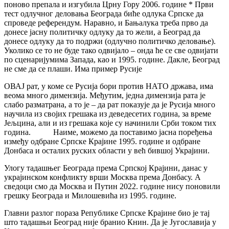
поново препала и изгубила Црну Гору 2006. године * Први
тест одлучног деловања Београда биће одлука Српске да
спроведе референдум. Наравно, и Бањалука треба прво да
донесе јасну политичку одлуку да то жели, а Београд да
донесе одлуку да то подржи (одлучно политичко деловање).
Уколико се то не буде тако одвијало – онда ће се све одвијати
по сценаријумима Запада, као и 1995. године. Дакле, Београд
не сме да се плаши. Има пример Русије
ОВАЈ рат, у коме се Русија бори против НАТО држава, има
веома много димензија. Међутим, једна димензија рата је
слабо разматрана, а то је – да рат показује да је Русија много
научила из својих грешака из деведесетих година, за време
Јељцина, али и из грешака које су начинили Срби током тих
година. Наиме, можемо да поставимо јасна поређења
између одбране Српске Крајине 1995. године и одбране
Донбаса и осталих руских области у већ бившој Украјини.
Улогу тадашњег Београда према Српској Крајини, данас у
украјинском конфликту врши Москва према Донбасу. А
сведоци смо да Москва и Путин 2022. године нису поновили
грешку Београда и Милошевића из 1995. године.
Главни разлог пораза Републике Српске Крајине био је тај
што тадашњи Београд није бранио Книн. Да је Југославија у