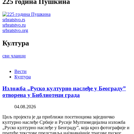
225 година Пушкина
srbratstvo.rs
srbratstvo.ru
srbratstvo.org
Култура
сви чланци
Вести
Култура
Изложба „Руско културно наслеђе у Београду”
отворена у Библиотеци града
04.08.2026
Циљ пројекта је да приближи посетиоцима заједничко
културно наслеђе Србије и Русије Мултимедијална изложба
„Руско културно наслеђе у Београду”, која кроз фотографије и
пратеће текстове представља најзначајније трагове руског