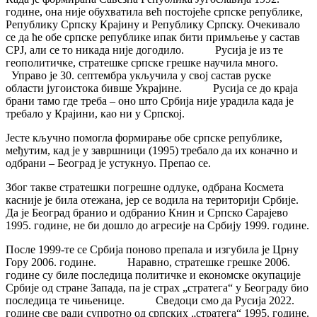
године, она није обухватила већ постојеће српске републике,
Републику Српску Крајину и Републику Српску. Очекивало
се да ће обе српске републике ипак бити примљење у састав
СРЈ, али се то никада није догодило. Русија је из те
геополитичке, стратешке српске грешке научила много.
Управо је 30. септембра укључила у свој састав руске
области југоистока бивше Украјине. Русија се до краја
брани тамо где треба – оно што Србија није урадила када је
требало у Крајини, као ни у Српској.
Јесте кључно помогла формирање обе српске републике,
међутим, кад је у завршници (1995) требало да их коначно и
одбрани – Београд је устукнуо. Препао се.
Због такве стратешки погрешне одлуке, одбрана Космета
касније је била отежана, јер се водила на територији Србије.
Да је Београд бранио и одбранио Книн и Српско Сарајево
1995. године, не би дошло до агресије на Србију 1999. године.
После 1999-те се Србија поново препала и изгубила је Црну
Гору 2006. године. Наравно, стратешке грешке 2006.
године су биле последица политичке и економске окупације
Србије од стране Запада, па је страх „стратега“ у Београду био
последица те чињенице. Сведоци смо да Русија 2022.
године све ради супротно од српских „стратега“ 1995. године.