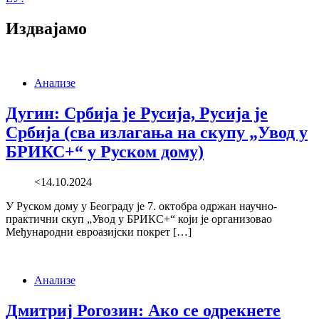
Издвајамо
Анализе
Дугин: Србија је Русија, Русија је
Србија (сва излагања на скупу „Увод у
БРИКС+“ у Руском дому)
<14.10.2024
У Руском дому у Београду је 7. октобра одржан научно-
практични скуп „Увод у БРИКС+“ који је организовао
Међународни евроазијски покрет […]
Анализе
Дмитриј Рогозин: Ако се одрекнете