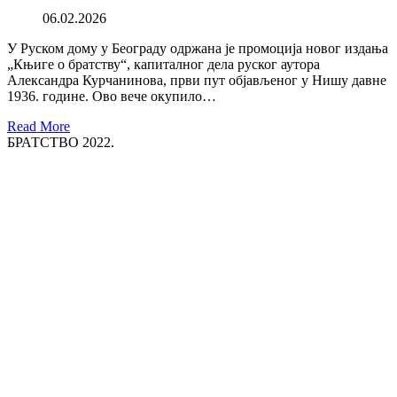
06.02.2026
У Руском дому у Београду одржана је промоција новог издања
„Књиге о братству“, капиталног дела руског аутора
Александра Курчанинова, први пут објављеног у Нишу давне
1936. године. Ово вече окупило…
Read More
БРАТСТВО 2022.