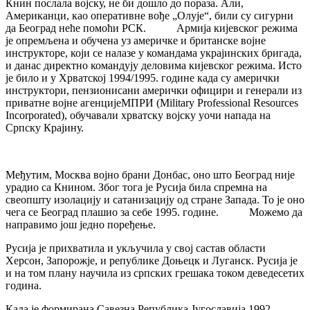
Книн послала војску, не би дошло до пораза. Али,
Американци, као оперативне вође „Олује“, били су сигурни
да Београд неће помоћи РСК. Армија кијевског режима
је опремљена и обучена уз америчке и британске војне
инструкторе, који се налазе у командама украјинских бригада,
и данас директно командују деловима кијевског режима. Исто
је било и у Хрватској 1994/1995. године када су амерички
инструктори, пензионисани амерички официри и генерали из
приватне војне агенцијеМПРИ (Military Professional Resources
Incorporated), обучавали хрватску војску уочи напада на
Српску Крајину.
Међутим, Москва војно брани Донбас, оно што Београд није
урадио са Книном. Због тога је Русија била спремна на
свеопшту изолацију и сатанизацију од стране Запада. То је оно
чега се Београд плашио за себе 1995. године. Можемо да
направимо још једно поређење.
Русија је прихватила и укључила у свој састав области
Херсон, Запорожје, и републике Доњецк и Луганск. Русија је
и на том плану научила из српских грешака током деведесетих
година.
Када је формирана Савезна Република Југославија 1992.