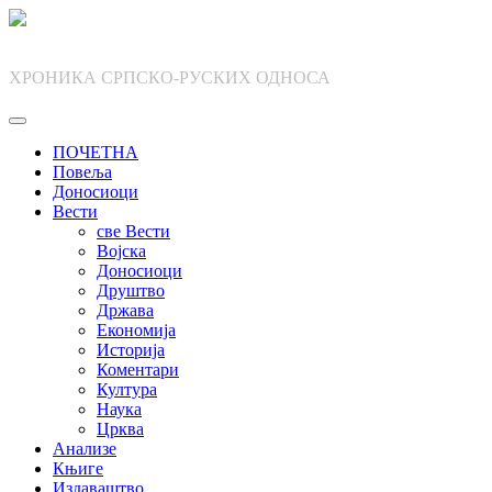
Skip
to
content
ХРОНИКА СРПСКО-РУСКИХ ОДНОСА
ПОЧЕТНА
Повеља
Доносиоци
Вести
све Вести
Војска
Доносиоци
Друштво
Држава
Економија
Историја
Коментари
Култура
Наука
Црква
Анализе
Књиге
Издаваштво