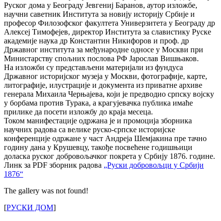
Руског дома у Београду Јевгениј Баранов, аутор изложбе,
научни саветник Института за новију историју Србије и
професор Филозофског факултета Универзитета у Београду др
Алексеј Тимофејев, директор Института за славистику Руске
академије наука др Константин Никифоров и проф. др
Државног института за међународне односе у Москви при
Министарству спољних послова РФ Јарослав Вишњаков.
На изложби су представљени материјали из фундуса
Државног историјског музеја у Москви, фотографије, карте,
литографије, илустрације и документа из приватне архиве
генерала Михаила Черњајева, који је предводио српску војску
у борбама против Турака, а крагујевачка публика имаће
прилике да посети изложбу до краја месеца.
Током манифестације одржана је и промоција зборника
научних радова са велике руско-српске историјске
конференције одржане у част Андреја Шемјакина пре тачно
годину дана у Крушевцу, такође посвећене годишњици
доласка руског добровољачког покрета у Србију 1876. године.
Линк за PDF зборник радова
„Руски добровољци у Србији
1876“
The gallery was not found!
[
РУСКИ ДОМ
]