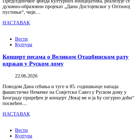
Председничког фонда културних иницијатива, реализује се
духовно-образовни пројекат „Дани Достојевског у Оптиној
пустињи“, чији…
НАСТАВАК
Вести
Култура
Концерт песама о Великом Отаџбинском рату
одржан у Руском дому
22.06.2026
Поводом Дана сећања и туге и 85. годишњице напада
фашистичке Немачке на Совјетски Савез у Руском дому у
Београду приређен је концерт „Чекај ме и ја ћу сигурно доћи“
посвећен…
НАСТАВАК
Вести
Култура