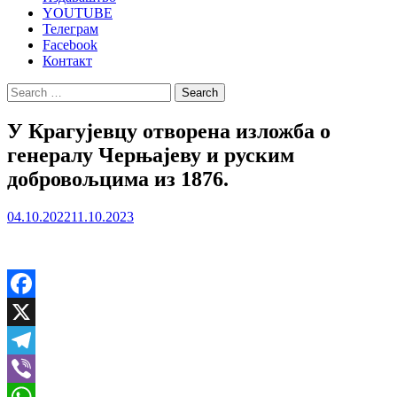
YOUTUBE
Телеграм
Facebook
Контакт
Search
for:
У Крагујевцу отворена изложба о
генералу Черњајеву и руским
добровољцима из 1876.
04.10.2022
11.10.2023
Facebook
X
Telegram
Viber