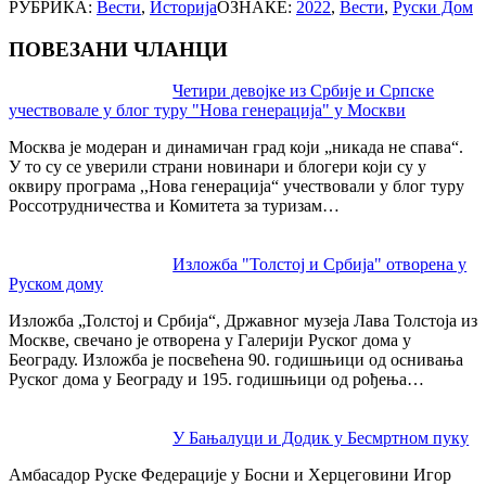
РУБРИКА:
Вести
,
Историја
ОЗНАКЕ:
2022
,
Вести
,
Руски Дом
ПОВЕЗАНИ ЧЛАНЦИ
Post
Четири девојке из Србије и Српске
учествовале у блог туру "Нова генерација" у Москви
navigation
Москва је модеран и динамичан град који „никада не спава“.
У то су се уверили страни новинари и блогери који су у
оквиру програма ,,Нова генерација“ учествовали у блог туру
Россотрудничества и Комитета за туризам…
Изложба "Толстој и Србија" отворена у
Руском дому
Изложба „Толстој и Србија“, Државног музеја Лава Толстоја из
Москве, свечано је отворена у Галерији Руског дома у
Београду. Изложба је посвећена 90. годишњици од оснивања
Руског дома у Београду и 195. годишњици од рођења…
У Бањалуци и Додик у Бесмртном пуку
Амбасадор Руске Федерације у Босни и Херцеговини Игор