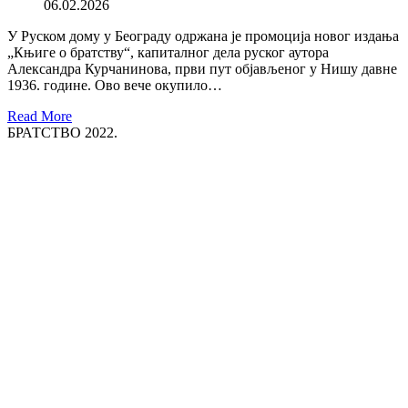
06.02.2026
У Руском дому у Београду одржана је промоција новог издања
„Књиге о братству“, капиталног дела руског аутора
Александра Курчанинова, први пут објављеног у Нишу давне
1936. године. Ово вече окупило…
Read More
БРАТСТВО 2022.