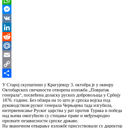
WhatsApp
Messenger
VK
LinkedIn
Reddit
Mail.Ru
Email
Copy
Link
Share
У Старој скупштини у Крагујевцу 3. октобра је у оквиру
Октобарских свечаности отворена изложба „Повратак
генерала“, посвећена доласку руских добровољаца у Србију
1876. године. Без обзира на то што је српска војска под
руководством руског генерала Черњајева тада изгубила,
интервенисање Руског царства у рат против Турака и победа
над њима омогућили су стицање праве и међународно
признате независности српске државе.
На званичном отварању изложбе присуствовали су директор