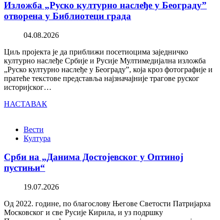
Изложба „Руско културно наслеђе у Београду”
отворена у Библиотеци града
04.08.2026
Циљ пројекта је да приближи посетиоцима заједничко
културно наслеђе Србије и Русије Мултимедијална изложба
„Руско културно наслеђе у Београду”, која кроз фотографије и
пратеће текстове представља најзначајније трагове руског
историјског…
НАСТАВАК
Вести
Култура
Срби на „Данима Достојевског у Оптиној
пустињи“
19.07.2026
Од 2022. године, по благослову Његове Светости Патријарха
Московског и све Русије Кирила, и уз подршку