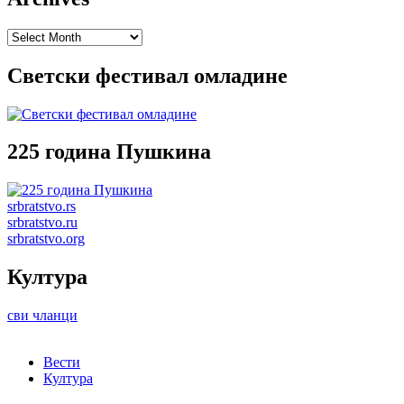
Archives
Светски фестивал омладине
225 година Пушкина
srbratstvo.rs
srbratstvo.ru
srbratstvo.org
Култура
сви чланци
Вести
Култура