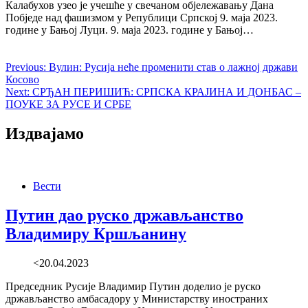
Калабухов узео је учешће у свечаном објележавању Дана
Побједе над фашизмом у Републици Српској 9. маја 2023.
године у Бањој Луци. 9. маја 2023. године у Бањој…
Previous:
Вулин: Русија неће променити став о лажној држави
Косово
Next:
СРЂАН ПЕРИШИЋ: СРПСКА КРАЈИНА И ДОНБАС –
ПОУКЕ ЗА РУСЕ И СРБЕ
Издвајамо
Вести
Путин дао руско држављанство
Владимиру Кршљанину
<20.04.2023
Председник Русије Владимир Путин доделио је руско
држављанство амбасадору у Министарству иностраних