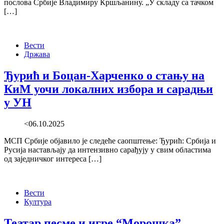
послова Србије Владимиру Кршљанину. „У складу са тачком
[…]
Вести
Држава
Ђурић и Боцан-Харченко о стању на
КиМ уочи локалних избора и сарадњи
у УН
<06.10.2025
МСП Србије објавило је следеће саопштење: Ђурић: Србија и
Русија настављају да интензивно сарађују у свим областима
од заједничког интереса […]
Вести
Култура
Театар песме и игре “Морошка”