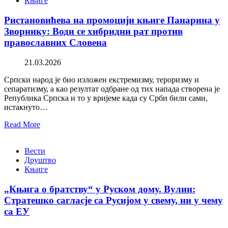
Књиге
Ристановићева на промоцији књиге Панарина у
Зворнику: Води се хибридни рат против
православних Словена
21.03.2026
Српски народ је био изложен екстремизму, тероризму и
сепаратизму, а као резултат одбране од тих напада створена је
Република Српска и то у вријеме када су Срби били сами,
истакнуто…
Read More
Вести
Друштво
Књиге
„Књига о братству“ у Руском дому. Вулин:
Стратешко сагласје са Русијом у свему, ни у чему
са ЕУ