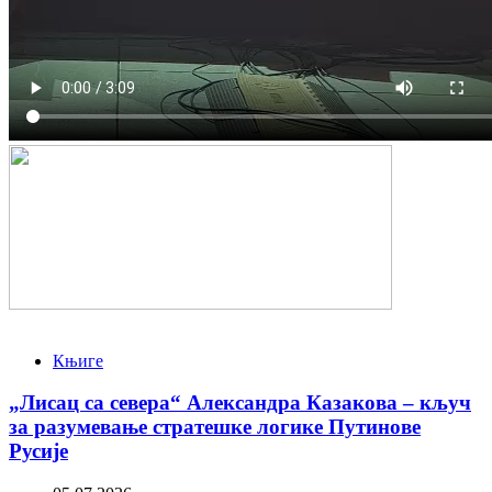
Књиге
„Лисац са севера“ Александра Казакова – кључ
за разумевање стратешке логике Путинове
Русије