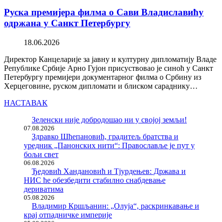
Руска премијера филма о Сави Владиславићу
одржана у Санкт Петербургу
18.06.2026
Директор Канцеларије за јавну и културну дипломатију Владе
Републике Србије Арно Гујон присуствовао је синоћ у Санкт
Петербургу премијери документарног филма о Србину из
Херцеговине, руском дипломати и блиском сараднику…
НАСТАВАК
Зеленски није добродошао ни у својој земљи!
07.08.2026
Здравко Шћепановић, градитељ братства и
уредник „Панонских нити“: Православље је пут у
бољи свет
06.08.2026
Ђедовић Хандановић и Тјурдењев: Држава и
НИС ће обезбедити стабилно снабдевање
дериватима
05.08.2026
Владимир Кршљанин: „Олуја“, раскринкавање и
крај отпадничке империје