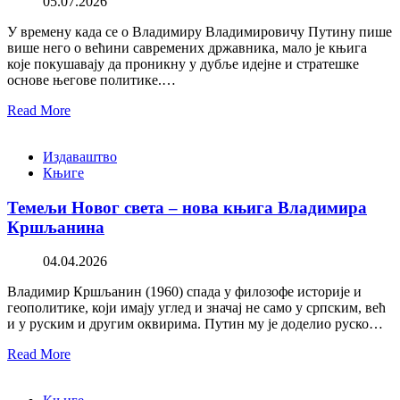
05.07.2026
У времену када се о Владимиру Владимировичу Путину пише
више него о већини савремених државника, мало је књига
које покушавају да проникну у дубље идејне и стратешке
основе његове политике.…
Read More
Издаваштво
Књиге
Темељи Новог света – нова књига Владимира
Кршљанина
04.04.2026
Владимир Кршљанин (1960) спада у филозофе историје и
геополитике, који имају углед и значај не само у српским, већ
и у руским и другим оквирима. Путин му је доделио руско…
Read More