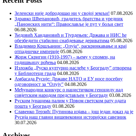
Recent Posts
Зеленски није добродошао ни у својој земљи!
07.08.2026
Здравко Шћепановић, градитељ братства и уредник
„Панонских нити“: Православље је пут у бољи свет
06.08.2026
Ђедовић Хандановић и Тјурдењев: Држава и НИС ће
обезбедити стабилно снабдевање дериватима
05.08.2026
Владимир Кршљанин: „Олуја“, раскринкавање и крај
отпадничке империје
05.08.2026
Жорж Скригин (1910-1997) – њему у спомен, на
годишњицу рођења
04.08.2026
Изложба „Руско културно наслеђе у Београду” отворена
у Библиотеци града
04.08.2026
Амбасада Русије: Државе НАТО и ЕУ носе посебну
одговорност за “Олују”
04.08.2026
Међународни конкурс о нацистичком геноциду над
совјетским народом представљен у Београду
03.08.2026
Руским јунацима палим у Првом светском рату одата
пошта у Београду
01.08.2026
Славенко Терзић: Путинова изјава – још један доказ да је
Русија наш главни вишевековни историјски савезник
30.07.2026
Archives