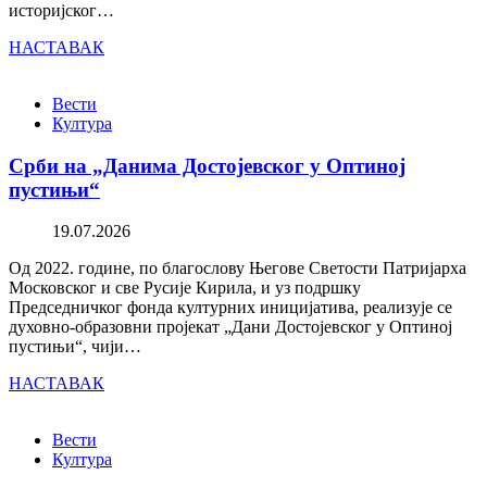
историјског…
НАСТАВАК
Вести
Култура
Срби на „Данима Достојевског у Оптиној
пустињи“
19.07.2026
Од 2022. године, по благослову Његове Светости Патријарха
Московског и све Русије Кирила, и уз подршку
Председничког фонда културних иницијатива, реализује се
духовно-образовни пројекат „Дани Достојевског у Оптиној
пустињи“, чији…
НАСТАВАК
Вести
Култура