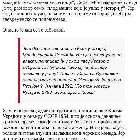
комадић суворовљевске легенде”, Сибег Монтефјоре верује да
је тај разговор само “плод маште који је ушао у историју”. Јер,
код озбиљних људи, на којима се подиже историја, осећај за
свевременско се подразумева.
Опасно је кад се то заборави.
Још две-три чињенице о Криму, за крај.
Млади султан Селим III, који је тек ступио на
власт, потписао је у оном часу
Уговор о
одбрани
са Пруском, “али му ни то није
помогло у рату”. После судара са Суворовим
остало му је да потпише
Уговор из Јашија
са
Русијом 9. јануара 1792. “По том уговору
Русија је 1783. анектирала Крим.”
Хрушчовељево, административно приписивање Крима
Украјини у оквиру СССР 1954, што је основа данашње
кримске драме, само је епизода у богатој историји овог
важног парчета земље на важном месту. И не решавају та
велика питања глумци из лаких комичарских комада. Јер
историја се не може свести на трикове.