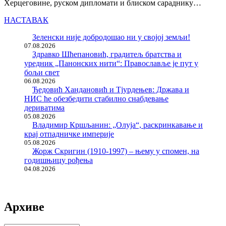
Херцеговине, руском дипломати и блиском сараднику…
НАСТАВАК
Зеленски није добродошао ни у својој земљи!
07.08.2026
Здравко Шћепановић, градитељ братства и
уредник „Панонских нити“: Православље је пут у
бољи свет
06.08.2026
Ђедовић Хандановић и Тјурдењев: Држава и
НИС ће обезбедити стабилно снабдевање
дериватима
05.08.2026
Владимир Кршљанин: „Олуја“, раскринкавање и
крај отпадничке империје
05.08.2026
Жорж Скригин (1910-1997) – њему у спомен, на
годишњицу рођења
04.08.2026
Архиве