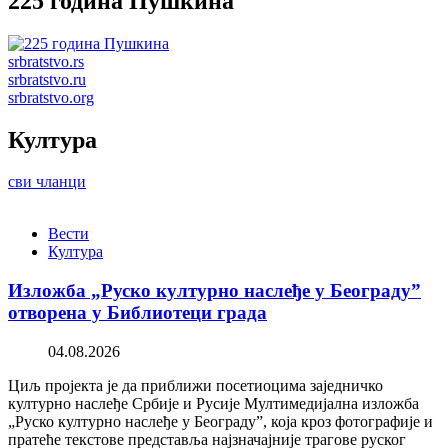
225 година Пушкина
srbratstvo.rs
srbratstvo.ru
srbratstvo.org
Култура
сви чланци
Вести
Култура
Изложба „Руско културно наслеђе у Београду”
отворена у Библиотеци града
04.08.2026
Циљ пројекта је да приближи посетиоцима заједничко
културно наслеђе Србије и Русије Мултимедијална изложба
„Руско културно наслеђе у Београду”, која кроз фотографије и
пратеће текстове представља најзначајније трагове руског