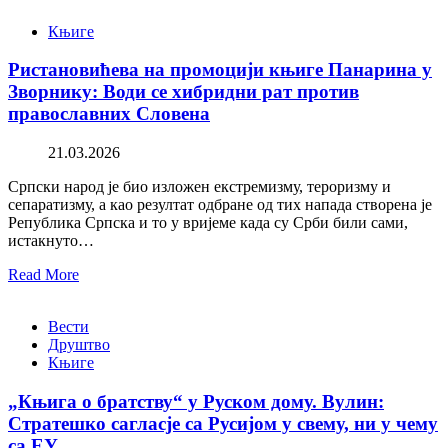
Књиге
Ристановићева на промоцији књиге Панарина у
Зворнику: Води се хибридни рат против
православних Словена
21.03.2026
Српски народ је био изложен екстремизму, тероризму и
сепаратизму, а као резултат одбране од тих напада створена је
Република Српска и то у вријеме када су Срби били сами,
истакнуто…
Read More
Вести
Друштво
Књиге
„Књига о братству“ у Руском дому. Вулин:
Стратешко сагласје са Русијом у свему, ни у чему
са ЕУ