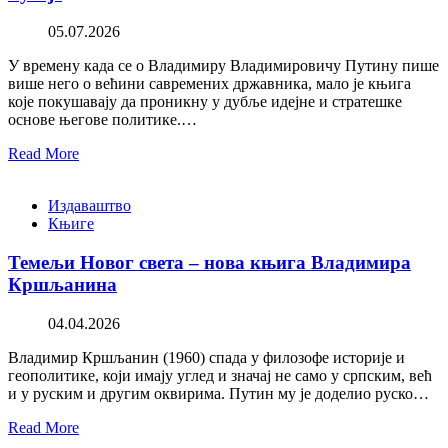
05.07.2026
У времену када се о Владимиру Владимировичу Путину пише
више него о већини савремених државника, мало је књига
које покушавају да проникну у дубље идејне и стратешке
основе његове политике.…
Read More
Издаваштво
Књиге
Темељи Новог света – нова књига Владимира
Кршљанина
04.04.2026
Владимир Кршљанин (1960) спада у филозофе историје и
геополитике, који имају углед и значај не само у српским, већ
и у руским и другим оквирима. Путин му је доделио руско…
Read More