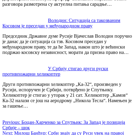
разговора размотрена су актуелна питања сарадње…
Володин: Ситуација са такозваним
Косовом је преседан у међународном праву
Председник Државне думе Русије Вјачеслав Володин поручио
је данас да је ситуација са тзв. Косовом преседан у
међународном праву, те да ће Запад, након што је већински
подржао косовску независност, морати да призна право на…
У Србију стигао други руски
противпожарни хеликоптер
Други противпожарни хеликоптер „Ка-32“, произведен у
Русији, испоручен је Србији, потврђено је Спутњику.
Хеликоптер је стигао у уторак у 21 сат. Хеликоптер „Камов“
Ка-32 налази се још на аеродрому „Никола Тесла“. Намењен је
за гашење…
Previous:
Боцан-Харченко за Спутњик: За Запад је позиција
Србије – шок
Next:
Милош Банђур: Срби знају да су Руси увек на правој