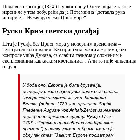
Пола века касније (1824.) Пушкин ће у Одеси, која је такође
изронила у том добу, рећи да је Потемкина “дотакла рука
историје… Њему дугујемо Црно море”.
Руски Крим светски догађај
Шта је Русија без Црног мора у модерним временима –
геостратешки инвалид! Без приступа јужним морима, без
контроле ушћа Дунава, са слабим тачкама у сложеним и
експлозивним кавкаским кретањима… Али то није чињеница
од јуче.
У доба оно, Европа је била другачија,
историјски жива и још увек далеко од стања
“америчког помрачења” ума. Катарина
Велика (рођена 1729. као принцеза
Sophie
Friederike Auguste von Anhalt-Zerbs
t из немачке
периферне државице; царица Русије 1762-
1796; и “пример просвећеног владара свог
времена”) у послу узимања Крима имала је
одлучан став: “Завист Европе посматрам