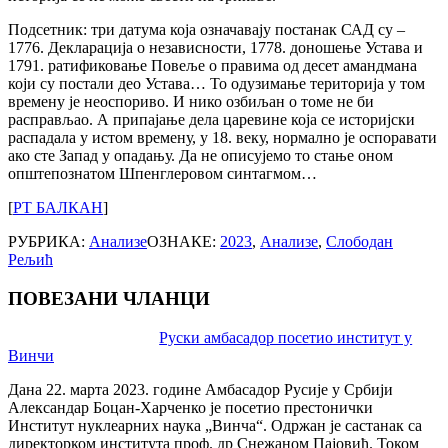
Подсетник: три датума која означавају постанак САД су –
1776. Декларација о независности, 1778. доношење Устава и
1791. ратификовање Повеље о правима од десет амандмана
који су постали део Устава… То одузимање територија у том
времену је неоспориво. И нико озбиљан о томе не би
расправљао. А припајање дела царевине која се историјски
распадала у истом времену, у 18. веку, нормално је оспоравати
ако сте Запад у опадању. Да не описујемо то стање оном
општепознатом Шпенглеровом синтагмом…
[
РТ БАЛКАН
]
РУБРИКА:
Анализе
ОЗНАКЕ:
2023
,
Анализе
,
Слободан
Рељић
ПОВЕЗАНИ ЧЛАНЦИ
Post
Руски амбасадор посетио институт у
Винчи
navigation
Дана 22. марта 2023. године Амбасадор Русије у Србији
Александар Боцан-Харченко је посетио престонички
Институт нуклеарних наука „Винча“. Одржан је састанак са
директорком института проф. др Снежаном Пајовић. Током