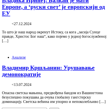
Владика Иринеј: Балкан је мати
Европе, а ‘руски свет’ је европскији од
ЕУ
<27.12.2024
То што је наш народ окренут Истоку, са кога „засија Сунце
правде, Христос Бог наш“, како појемо у једноj богослужбеној
[…]
Анализе
Владимир Кршљанин: Урушавање
демонократије
<13.07.2024
Опасна светска мањина, предвођена бандом из Вашингтона
безуспешно покушава да очува глобалну гангстерску
доминацију. Светска већина им упорно и непоколебљиво […]