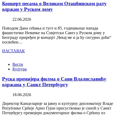
Концерт песама о Великом Отаџбинском рату
одржан у Руском дому
22.06.2026
Поводом Дана сећања и туге и 85. годишњице напада
фашистичке Немачке на Совјетски Савез у Руском дому у
Београду приређен је концерт „Чекај ме и ја ћу сигурно доћи“
посвећен…
НАСТАВАК
Вести
Култура
Руска премијера филма о Сави Владиславићу
одржана у Санкт Петербургу
18.06.2026
Директор Канцеларије за јавну и културну дипломатију Владе
Републике Србије Арно Гујон присуствовао је синоћ у Санкт
Петербургу премијери документарног филма о Србину из