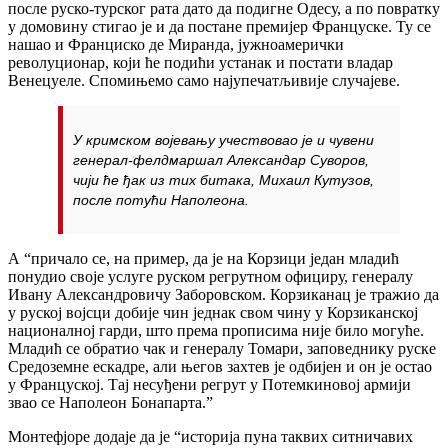
после руско-турског рата дато да подигне Одесу, а по повратку
у домовину стигао је и да постане премијер Француске. Ту се
нашао и Франциско де Миранда, јужноамерички
револуционар, који ће подићи устанак и постати владар
Венецуеле. Спомињемо само најупечатљивије случајеве.
У кримском војевању учествовао је и чувени
генерал-фелдмаршал Александар Суворов,
чији ће ђак из тих битака, Михаил Кутузов,
после потући Наполеона.
А “причало се, на пример, да је на Корзици један младић
понудио своје услуге руском регрутном официру, генералу
Ивану Александровичу Заборовском. Корзиканац је тражио да
у руској војсци добије чин једнак свом чину у Корзиканској
националној гарди, што према прописима није било могуће.
Младић се обратио чак и генералу Томари, заповеднику руске
Средоземне ескадре, али његов захтев је одбијен и он је остао
у Француској. Тај несуђени регрут у Потемкиновој армији
звао се Наполеон Бонапарта.”
Монтефјоре додаје да је “историја пуна таквих ситничавих