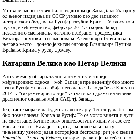
У ствари, мени је увек било чудно како је Запад (ако Украјину
од њеног издвајања из СССР узмемо као део западног
историјског обуздавања Русије) изгубио Крим… У хаосу који
је, сад је већ неупитно, фебруара 2014. створио Запад –
незаконито смењивање легално изабраног председника
Виктора Јануковича и именовање Александра Турчинова на
његово место – донело је хитан одговор Владимира Путина.
Враћање Крима у руску државу.
Катарина Велика као Петар Велики
Ако узмемо у обзир кључни аргумент у историји
међународних односа – моћ, Запад је пре деценију био много
јачи а Русија много слабија него данас. Тако да ће се Крим из
2014. у “савременој историји” узимати као драматични знак
драстичног опадања моћи САД, тј. Запада.
Јер, нисте морали да будете аналитичар у Ленглију да би вам
био познат значај Крима за Русију. То се могло видети и чути
на све стране. Купите неку општедоступну књигу и све сте
могли сазнати. Нама је згодно да за подсећање на ту
чињеницу узмемо један историјски бестселер: реч је о књизи
Potemkin – Prince of Princes,
историчара који је на себе и свој