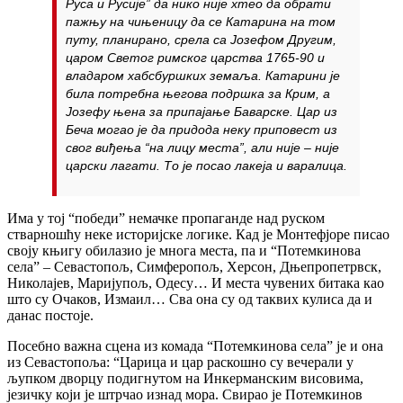
Руса и Русије” да нико није хтео да обрати
пажњу на чињеницу да се Катарина на том
путу, планирано, срела са Јозефом Другим,
царом Светог римског царства 1765-90 и
владаром хабсбуршких земаља. Катарини је
била потребна његова подршка за Крим, а
Јозефу њена за припајање Баварске. Цар из
Беча могао је да придода неку приповест из
свог виђења “на лицу места”, али није – није
царски лагати. То је посао лакеја и варалица.
Има у тој “победи” немачке пропаганде над руском
стварношћу неке историјске логике. Кад је Монтефјоре писао
своју књигу обилазио је многа места, па и “Потемкинова
села” – Севастопољ, Симферопољ, Херсон, Дњепропетрвск,
Николајев, Маријупољ, Одесу… И места чувених битака као
што су Очаков, Измаил… Сва она су од таквих кулиса да и
данас постоје.
Посебно важна сцена из комада “Потемкинова села” је и она
из Севастопоља: “Царица и цар раскошно су вечерали у
љупком дворцу подигнутом на Инкерманским висовима,
језичку који је штрчао изнад мора. Свирао је Потемкинов