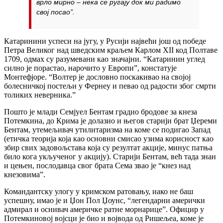
врло мирно – нека се ругају док ми радимо
свој посао”.
Катаринини успеси на југу, у Русији највећи још од победе
Петра Великог над шведским краљем Карлом XII код Полтаве
1709, одмах су разумевани као значајни. “Катаринин углед
силно је порастао, нарочито у Европи”, констатује
Монтефјоре. “Волтер је дословно поскакивао на својој
болесничкој постељи у Фернеу и певао од радости због смрти
толиких неверника.”
Пошто је млади Семјуел Бентам градио бродове за кнеза
Потемкина, до Крима је долазио и његов старији брат Џереми
Бентам, утемељивач утилитаризма на коме се подигао Запад
(етичка теорија која као основни смисао узима корисност као
збир свих задовољстава која су резултат акције, минус патња
било кога укљученог у акцију). Старији Бентам, већ тада знан
и цењен, послодавца свог брата Сема звао је “кнез над
кнезовима”.
Командантску улогу у кримском ратовању, иако не баш
успешну, имао је и Џон Пол Џоунс, “легендарни амерички
адмирал и оснивач америчке ратне морнарице”. Официр у
Потемкиновој војсци је био и војвода од Ришељеа, коме је