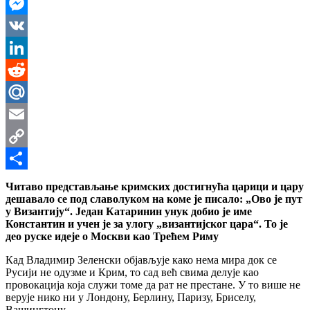
WhatsApp
Messenger
VK
LinkedIn
Reddit
Mail.Ru
Email
Copy
Link
Share
Читаво представљање кримских достигнућа царици и цару
дешавало се под славолуком на коме је писало: „Ово је пут
у Византију“. Један Катаринин унук добио је име
Константин и учен је за улогу „византијског цара“. То је
део руске идеје о Москви као Трећем Риму
Кад Владимир Зеленски објављује како нема мира док се
Русији не одузме и Крим, то сад већ свима делује као
провокација која служи томе да рат не престане. У то више не
верује нико ни у Лондону, Берлину, Паризу, Бриселу,
Вашингтону…