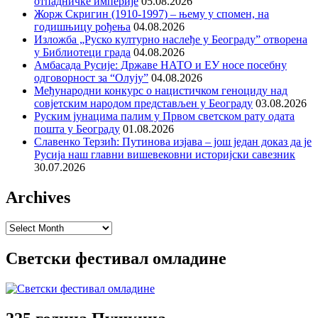
отпадничке империје
05.08.2026
Жорж Скригин (1910-1997) – њему у спомен, на
годишњицу рођења
04.08.2026
Изложба „Руско културно наслеђе у Београду” отворена
у Библиотеци града
04.08.2026
Амбасада Русије: Државе НАТО и ЕУ носе посебну
одговорност за “Олују”
04.08.2026
Међународни конкурс о нацистичком геноциду над
совјетским народом представљен у Београду
03.08.2026
Руским јунацима палим у Првом светском рату одата
пошта у Београду
01.08.2026
Славенко Терзић: Путинова изјава – још један доказ да је
Русија наш главни вишевековни историјски савезник
30.07.2026
Archives
Archives
Светски фестивал омладине