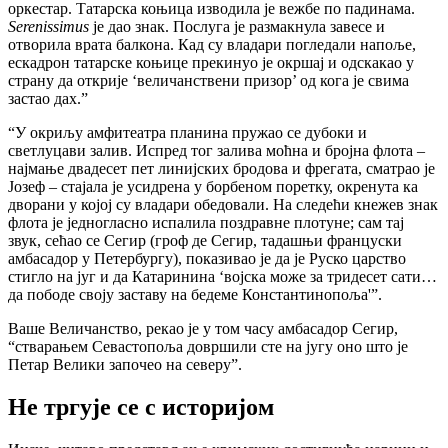
оркестар. Татарска коњица изводила је вежбе по падинама.
Serenissimus
је дао знак. Послуга је размакнула завесе и
отворила врата балкона. Кад су владари погледали напоље,
ескадрон татарске коњице прекинуо је окршај и одскакао у
страну да открије ‘величанствени призор’ од кога је свима
застао дах.”
“У окриљу амфитеатра планина пружао се дубоки и
светлуцави залив. Испред тог залива моћна и бројна флота –
најмање двадесет пет линијских бродова и фрегата, сматрао је
Јозеф – стајала је усидрена у борбеном поретку, окренута ка
дворани у којој су владари обедовали. На следећи кнежев знак
флота је једногласно испалила поздравне плотуне; сам тај
звук, сећао се Сегир (гроф де Сегир, тадашњи француски
амбасадор у Петербургу), показивао је да је Руско царство
стигло на југ и да Катаринина ‘војска може за тридесет сати…
да пободе своју заставу на бедеме Константинопоља'”.
Ваше Величанство, рекао је у том часу амбасадор Сегир,
“стварањем Севастопоља довршили сте на југу оно што је
Петар Велики започео на северу”.
Не тргује се с историјом