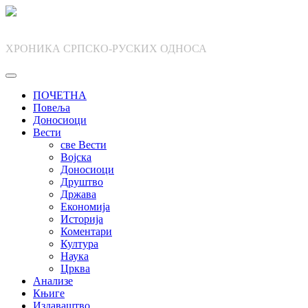
Skip
to
content
ХРОНИКА СРПСКО-РУСКИХ ОДНОСА
ПОЧЕТНА
Повеља
Доносиоци
Вести
све Вести
Војска
Доносиоци
Друштво
Држава
Економија
Историја
Коментари
Култура
Наука
Црква
Анализе
Књиге
Издаваштво