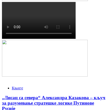
Књиге
„Лисац са севера“ Александра Казакова – кључ
за разумевање стратешке логике Путинове
Русије