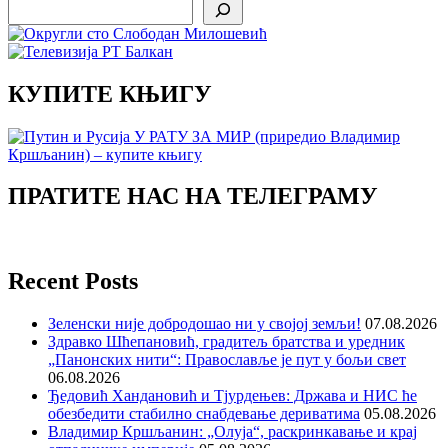
Search
КУПИТЕ КЊИГУ
ПРАТИТЕ НАС НА ТЕЛЕГРАМУ
Recent Posts
Зеленски није добродошао ни у својој земљи!
07.08.2026
Здравко Шћепановић, градитељ братства и уредник
„Панонских нити“: Православље је пут у бољи свет
06.08.2026
Ђедовић Хандановић и Тјурдењев: Држава и НИС ће
обезбедити стабилно снабдевање дериватима
05.08.2026
Владимир Кршљанин: „Олуја“, раскринкавање и крај