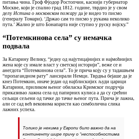
питања чина. Гроф Фјодор Ростопчин, каснији губернатор
Москве, који је спалио град 1812. године, тврдио је у свом
делу
Истина о московском пожару
да је видео то писмо
(генералу Томари). ‘Држао сам то писмо у рукама неколико
пута.’ Жалио је што Бонапарта није ступио у руску војску.”
“Потемкинова села” су немачка
подвала
За Катарину Велику, “једну од најутицајнијих и најмоћнијих
жена које су имале власт у светској историји”, веже се и
анегдота “Потемкинова села”. То је прича коју су у тадашњем
“пропагандном рату” лансирали Немци. Тврдња бејаше да је
кнез Потемкин, иначе један од најблискијих људи царици
Катарини, приликом њеног обиласка Кримског подручја
приказивао лажна села од папирних кулиса а да су срећни
сељаци сељени од тачке до тачке њеног пута. Прича је лажна,
али се сад већ вековима користи као симболична слика
лажних успеха.
Толико је некима у Европи било важно да на
континенту шире причу о “неспособностима