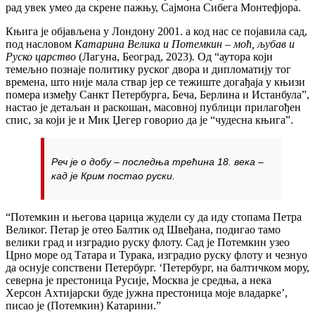
рад увек умео да скрене пажњу, Сајмона Сибега Монтефјора.
Књига је објављена у Лондону 2001. а код нас се појавила сад,
под насловом
Катарина Велика и Потемкин – моћ, љубав и
Руско царство
(Лагуна, Београд, 2023)
.
Од “аутора који
темељно познаје политику руског двора и дипломатију тог
времена, што није мала ствар јер се тежиште догађаја у књизи
помера између Санкт Петербурга, Беча, Берлина и Истанбула”,
настао је детаљан и раскошан, масовној публици прилагођен
спис, за који је и Мик Џегер говорио да је “чудесна књига”.
Реч је о добу – последња трећина 18. века –
кад је Крим постао руски.
“Потемкин и његова царица жудели су да иду стопама Петра
Великог. Петар је отео Балтик од Швеђана, подигао тамо
велики град и изградио руску флоту. Сад је Потемкин узео
Црно море од Татара и Турака, изградио руску флоту и чезнуо
да оснује сопствени Петербург. ‘Петербург, на балтичком мору,
северна је престоница Русије, Москва је средња, а нека
Херсон Ахтијарски буде јужна престоница моје владарке’,
писао је (Потемкин) Катарини.”