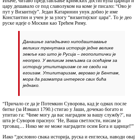
Иначе, читаво представљање кримских достигнућа царици и
цару дешавало се под славолуком на коме је писало: “Ово је
пут у Византију”. Један Катаринин унук добио је име
Константин и учен је за улогу “византијског цара”. То је део
руске идеје о Москви као Трећем Риму.
Данашње западњачко ниподаштавање
великих тренутака историје једне велике
земље као што је Русија – геополитички је
неопрез. У великим земљама са осећајем за
историју утилитаризам се не своди на
егоизам. Утилитаризам, веровао је Бентам,
мора да разматра интересе свих бића
једнако.
“Причало се да је Потемкин Суворова, кад је одмах после
битке (за Измаил 1790.) стигао у Јаши, дочекао богато и
упитао га: ‘Чиме могу да вас наградим за вашу службу?’, на
шта је Суворов праснуо: ‘Не, Ваша светлости, нисам ја
трговац… Нико ме не може наградити осим Бога и царице!'”
Иако “дословно свака историја, руска и енглеска, наводи овај