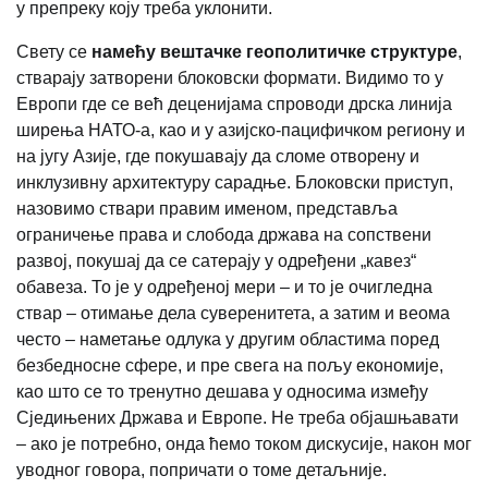
у препреку коју треба уклонити.
Свету се
намећу вештачке геополитичке структуре
,
стварају затворени блоковски формати. Видимо то у
Европи где се већ деценијама спроводи дрска линија
ширења НАТО-а, као и у азијско-пацифичком региону и
на југу Азије, где покушавају да сломе отворену и
инклузивну архитектуру сарадње. Блоковски приступ,
назовимо ствари правим именом, представља
ограничење права и слобода држава на сопствени
развој, покушај да се сатерају у одређени „кавез“
обавеза. То је у одређеној мери – и то је очигледна
ствар – отимање дела суверенитета, а затим и веома
често – наметање одлука у другим областима поред
безбедносне сфере, и пре свега на пољу економије,
као што се то тренутно дешава у односима између
Сједињених Држава и Европе. Не треба објашњавати
– ако је потребно, онда ћемо током дискусије, након мог
уводног говора, попричати о томе детаљније.