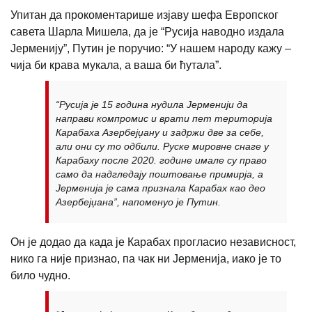
Упитан да прокоментарише изјаву шефа Европског
савета Шарла Мишела, да је “Русија наводно издала
Јерменију”, Путин је поручио: “У нашем народу кажу –
чија би крава мукала, а ваша би ћутала”.
“Русија је 15 година нудила Јерменији да
направи компромис и врати пет територија
Карабаха Азербејџану и задржи две за себе,
али они су то одбили. Руске мировне снаге у
Карабаху после 2020. године имале су право
само да надгледају поштовање примирја, а
Јерменија је сама признала Карабах као део
Азербејџана”, напоменуо је Путин.
Он је додао да када је Карабах прогласио независност,
нико га није признао, па чак ни Јерменија, иако је то
било чудно.