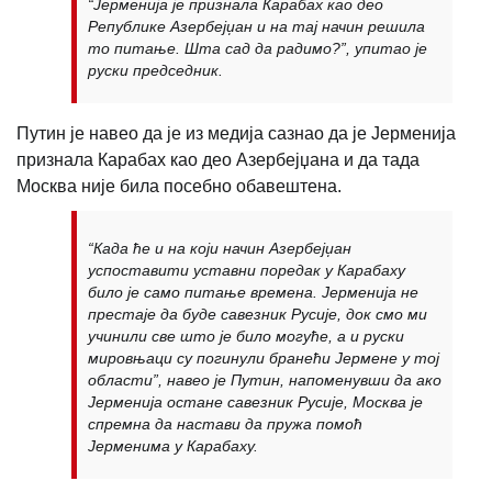
“Јерменија је признала Карабах као део
Републике Азербејџан и на тај начин решила
то питање. Шта сад да радимо?”, упитао је
руски председник.
Путин је навео да је из медија сазнао да је Јерменија
признала Карабах као део Азербејџана и да тада
Москва није била посебно обавештена.
“Када ће и на који начин Азербејџан
успоставити уставни поредак у Карабаху
било је само питање времена. Јерменија не
престаје да буде савезник Русије, док смо ми
учинили све што је било могуће, а и руски
мировњаци су погинули бранећи Јермене у тој
области”, навео је Путин, напоменувши да ако
Јерменија остане савезник Русије, Москва је
спремна да настави да пружа помоћ
Јерменима у Карабаху.