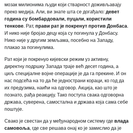
мозак милионима људи који стварност доживљавају
преко медија. Али, ви знате шта се догађало:
девет
година су бомбардовали, пуцали, користили
тенкове
. Рат,
прави рат је покренут против Донбаса
.
И нико није бројао децу која су погинула у Донбасу.
Нико није у другим земљама, посебно на Западу,
плакао за погинулима.
Рат који је покренуо кијевски режим уз активну,
директну подршку Запада траје већ десет година, а
циљ специјалне војне операције је да га прекине. И он
нас подсећа на то да ће једнострани кораци, ко год да
их предузима, наићи на одговор. Акција, као што је
познато, рађа реакцију. Тако поступа свака одговорна
држава, суверена, самостална и држава која сама себе
поштује.
Свако је свестан да у међународном систему где
влада
самовоља
, где све решава онај ко је замислио да је