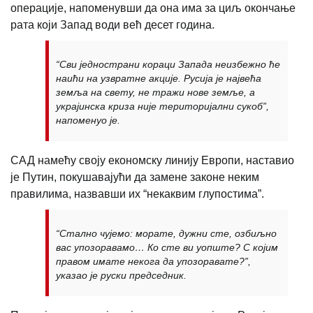
операције, напоменувши да она има за циљ окончање
рата који Запад води већ десет година.
“Сви једнострани кораци Запада неизбежно ће
наићи на узвратне акције. Русија је највећа
земља на свету, не тражи нове земље, а
украјинска криза није територијални сукоб”,
напоменуо је.
САД намећу своју економску линију Европи, наставио
је Путин, покушавајући да замене законе неким
правилима, назвавши их “некаквим глупостима”.
“Стално чујемо: морате, дужни сте, озбиљно
вас упозоравамо… Ко сте ви уопште? С којим
правом имате некога да упозоравате?”,
указао је руски председник.