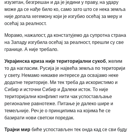
изузетан, безгрешан и да је једини у праву, на удару
може да се нађе било ко, само зато што се нека земља
није допала хегемону који је изгубио осећај за меру и
осећај за реалност.
Морамо, нажалост, да констатујемо да супротна страна
на Западу изгубила осећај за реалност, прешли су све
границе. А није требало.
Украјинска криза није територијални сукоб
, желим
то да нагласим. Русија је највећа земља по територији
у свету. Немамо никакве интересе да освајамо неке
додатне територије. Ми тек треба да искористимо и
Сибир и источни Сибир и Далеки исток. То није
територијални конфликт нити чак успостављање
регионалне равнотеже. Питање је далеко шире и
темељније. Реч је о принципима на којима ће се
базирати нови светски поредак.
Трајни мир
биће успостављен тек онда кад се сви буду