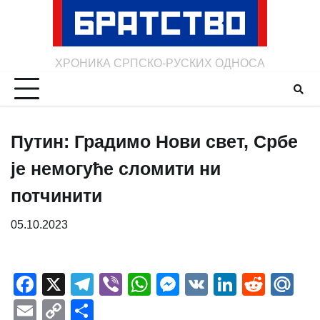
Skip
to
content
ХРОНИКА СРПСКО-РУСКИХ ОДНОСА
Путин: Градимо Нови свет, Србе
је немогуће сломити ни
потчинити
05.10.2023
Facebook
X
Telegram
Viber
WhatsApp
Messenger
VK
LinkedI
Redd
Ma
Email
Copy
Share