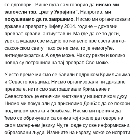
се одговори . Више пута сам говорио да
нисмо ми
започели тзв. „рат у Украјини“
. Напротив,
ми
покушавамо да га завршимо
. Нисмо ми организовали
државни преврат у Кијеву 2014. године – државни
преврат, крвави, антиуставни. Ма где да се то деси,
увек слушамо све медије потчињене пре свега англо-
саксонском свету: тако се не сме, то је немогуће,
антидемократски. А овде може. Чак су рекли и колико
новца су потрошили на тај преврат. Све може.
У исто време ми смо се бавили подршком Кримљанима
и Севастопољцима. Нисмо организовали ни државне
преврате, нити смо застрашивали Кримљане и
Севастопољце етничким чисткама у нацистичком духу.
Нисмо ми покушали да присилимо Донбас да се покори
под кишом метака и бомбама. Нисмо ми претили да
ћемо се обрачунати са онима који желе да говоре на
свом матерњем језику. Чујте, овде су све информисани,
образовани људи. Извините на изразу, може се испрати