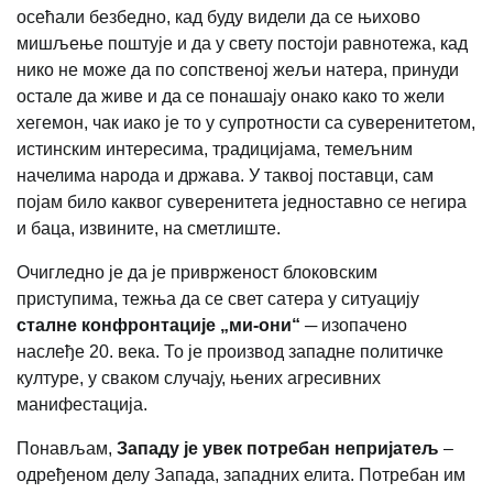
осећали безбедно, кад буду видели да се њихово
мишљење поштује и да у свету постоји равнотежа, кад
нико не може да по сопственој жељи натера, принуди
остале да живе и да се понашају онако како то жели
хегемон, чак иако је то у супротности са суверенитетом,
истинским интересима, традицијама, темељним
начелима народа и држава. У таквој поставци, сам
појам било каквог суверенитета једноставно се негира
и баца, извините, на сметлиште.
Очигледно је да је приврженост блоковским
приступима, тежња да се свет сатера у ситуацију
сталне конфронтације „ми-они“
─ изопачено
наслеђе 20. века. То је производ западне политичке
културе, у сваком случају, њених агресивних
манифестација.
Понављам,
Западу је увек потребан непријатељ
–
одређеном делу Запада, западних елита. Потребан им