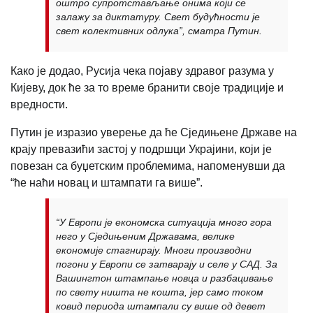
оштро супротстављање онима који се
залажу за диктатуру. Свет будућности је
свет колективних одлука”, сматра Путин.
Како је додао, Русија чека појаву здравог разума у
Кијеву, док ће за то време бранити своје традиције и
вредности.
Путин је изразио уверење да ће Сједињене Државе на
крају превазићи застој у подршци Украјини, који је
повезан са буџетским проблемима, напоменувши да
“ће наћи новац и штампати га више”.
“У Европи је економска ситуација много гора
него у Сједињеним Државама, велике
економије стагнирају. Многи производни
погони у Европи се затварају и селе у САД. За
Вашингтон штампање новца и разбацивање
по свету ништа не кошта, јер само током
ковид периода штампали су више од девет