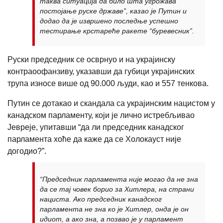
таква ситуација да било шта угрожава
постојање руске државе”, казао је Путин и
додао да је извршено последње успешно
тестирање крстареће ракете “буревесник”.
Руски председник се осврнуо и на украјинску
контраоофанзиву, указавши да губици украјинских
трупа износе више од 90.000 људи, као и 557 тенкова.
Путин се дотакао и скандала са украјинским нацистом у
канадском парламенту, који је лично истребљивао
Јевреје, упитавши “да ли председник канадског
парламента хоће да каже да се Холокауст није
догодио?”.
“Председник парламента није могао да не зна
да се тај човек борио за Хитлера, на страни
нациста. Ако председник канадског
парламента не зна ко је Хитлер, онда је он
идиот, а ако зна, а позвао је у парламент