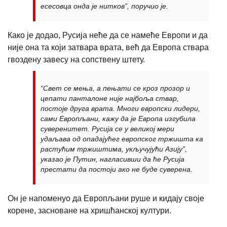
есесовца онда је нитков”, поручио је.
Како је додао, Русија неће да се намеће Европи и да
није она та који затвара врата, већ да Европа ствара
гвоздену завесу на сопствену штету.
“Свет се мења, а пењати се кроз прозор и
цепати панталоне није најбоља ствар,
постоје друга врата. Многи европски лидери,
сами Европљани, кажу да је Европа изгубила
суверенитет. Русија се у великој мери
удаљава од опадајућег европског тржишта ка
растућим тржиштима, укључујући Азију”,
указао је Путин, нагласивши да ће Русија
престати да постоји ако не буде суверена.
Он је напоменуо да Европљани руше и кидају своје
корене, засноване на хришћанској култури.