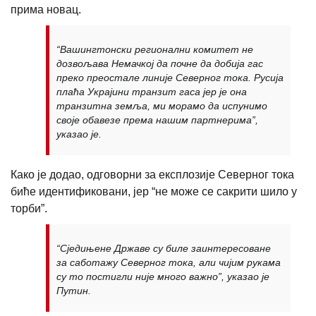
прима новац.
“Вашингтонски регионални комитет не
дозвољава Немачкој да почне да добија гас
преко преостале линије Северног тока. Русија
плаћа Украјини транзит гаса јер је она
транзитна земља, ми морамо да испунимо
своје обавезе према нашим партнерима”,
указао је.
Како је додао, одговорни за експлозије Северног тока
биће идентификовани, јер “не може се сакрити шило у
торби”.
“Сједињене Државе су биле заинтересоване
за саботажу Северног тока, али чијим рукама
су то постигли није много важно”, указао је
Путин.