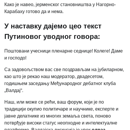
Како је навео, јерменског становништва у Нагорно-
Карабаху готово да и нема.
У наставку дајемо цео текст
Путиновог уводног говора:
Поштовани учесници пленарне седнице! Колеге! Даме
и господо!
Са задовољством вас све поздрављам на јубиларном,
као што је рекао наш модератор, двадесетом,
годишњем заседању Међународног дебатног клуба
„Валдај“.
Наш, или може се рећи, ваш форум, који је по
традицији окупио политичаре и научнике, експерте и
јавне делатнике из многих земаља света, поново
потврђује високи статус неопходне и интелектуалне
платформе. Валдајска дискусија је увек
одраз