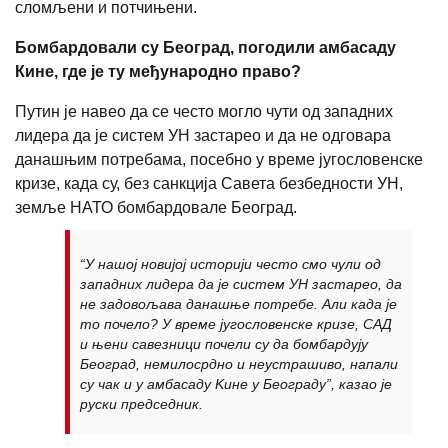
сломљени и потчињени.
Бомбардовали су Београд, погодили амбасаду
Кине, где је ту међународно право?
Путин је навео да се често могло чути од западних
лидера да је систем УН застарео и да не одговара
данашњим потребама, посебно у време југословенске
кризе, када су, без санкција Савета безбедности УН,
земље НАТО бомбардовале Београд.
“У нашој новијој историји често смо чули од
западних лидера да је систем УН застарео, да
не задовољава данашње потребе. Али када је
то почело? У време југословенске кризе, САД
и њени савезници почели су да бомбардују
Београд, немилосрдно и неустрашиво, напали
су чак и у амбасаду Kине у Београду”, казао је
руски председник.