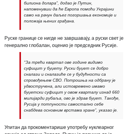
билиона долара”, додао је Путин,
напоменувши да ће Европа помоћи Украјини
само на рачун даљег погоршања економије и
положаја њених грађана.
Руске границе се нигде не завршавају, а руски свет је
генерално глобалан, оценио је председник Русије.
“За трећи квартал ове године видимо
суфицит у буџету. Руски буџет се добро
сналази и сналазиће се у будућности са
спровођењем СВО. Потрошња на одбрану је
удвостручена, али истовремено имамо
буџетски суфицит у овом кварталу изнад 660
милијарди рубаља, ово је здрав буџет. Такође,
Русија у потпуности самостално себе
снабдева основним врстама хране”, указао је.
Упитан да прокоментарише употребу нуклеарног