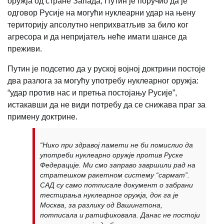
оружја од стране Запада, Путин је поручио да је
одговор Русије на могући нуклеарни удар на њену
територију апсолутно неприхватљив за било ког
агресора и да непријатељ неће имати шансе да
преживи.
Путин је подсетио да у руској војној доктрини постоје
два разлога за могућу употребу нуклеарног оружја:
“удар против нас и претња постојању Русије”,
истакавши да не види потребу да се снижава праг за
примену доктрине.
“Нико при здравој памети не би помислио да
употреби нуклеарно оружје против Руске
Федерације. Ми смо заправо завршили рад на
стратешком ракетном систему “сармат”.
САД су само потписале документ о забрани
тестирања нуклеарног оружја, док га је
Москва, за разлику од Вашингтона,
потписала и ратификовала. Данас не постоји