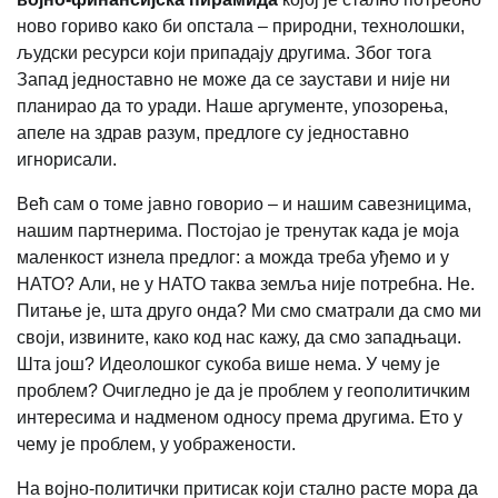
ново гориво како би опстала – природни, технолошки,
људски ресурси који припадају другима. Због тога
Запад једноставно не може да се заустави и није ни
планирао да то уради. Наше аргументе, упозорења,
апеле на здрав разум, предлоге су једноставно
игнорисали.
Већ сам о томе јавно говорио – и нашим савезницима,
нашим партнерима. Постојао је тренутак када је моја
маленкост изнела предлог: а можда треба уђемо и у
НАТО? Али, не у НАТО таква земља није потребна. Не.
Питање је, шта друго онда? Ми смо сматрали да смо ми
своји, извините, како код нас кажу, да смо западњаци.
Шта још? Идеолошког сукоба више нема. У чему је
проблем? Очигледно је да је проблем у геополитичким
интересима и надменом односу према другима. Ето у
чему је проблем, у уображености.
На војно-политички притисак који стално расте мора да