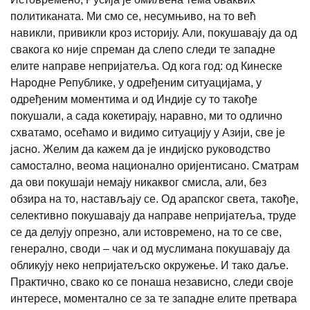
политиканата. Ми смо се, несумњиво, на то већ
навикли, привикли кроз историју. Али, покушавају да од
свакога ко није спреман да слепо следи те западне
елите направе непријатеља. Од кога год: од Кинеске
Народне Републике, у одређеним ситуацијама, у
одређеним моментима и од Индије су то такође
покушали, а сада кокетирају, наравно, ми то одлично
схватамо, осећамо и видимо ситуацију у Азији, све је
јасно. Желим да кажем да је индијско руководство
самостално, веома национално оријентисано. Сматрам
да ови покушаји немају никаквог смисла, али, без
обзира на то, настављају се. Од арапског света, такође,
селективно покушавају да направе непријатеља, труде
се да делују опрезно, али истовремено, на то се све,
генерално, своди – чак и од муслимана покушавају да
обликују неко непријатељско окружење. И тако даље.
Практично, свако ко се понаша независно, следи своје
интересе, моментално се за те западне елите претвара