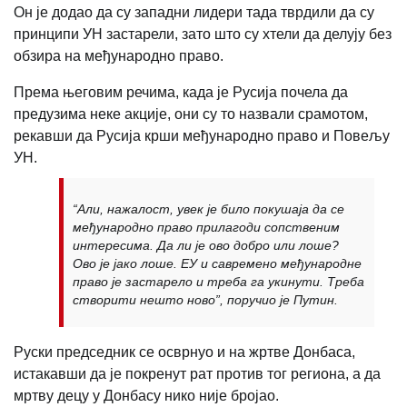
Он је додао да су западни лидери тада тврдили да су
принципи УН застарели, зато што су хтели да делују без
обзира на међународно право.
Према његовим речима, када је Русија почела да
предузима неке акције, они су то назвали срамотом,
рекавши да Русија крши међународно право и Повељу
УН.
“Али, нажалост, увек је било покушаја да се
међународно право прилагоди сопственим
интересима. Да ли је ово добро или лоше?
Ово је јако лоше. ЕУ и савремено међународне
право је застарело и треба га укинути. Треба
створити нешто ново”, поручио је Путин.
Руски председник се осврнуо и на жртве Донбаса,
истакавши да је покренут рат против тог региона, а да
мртву децу у Донбасу нико није бројао.