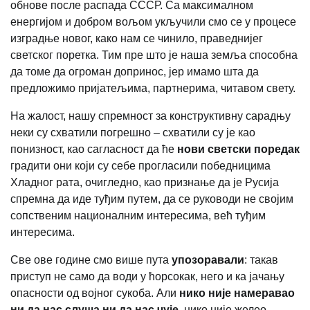
обнове после распада СССР. Са максималном
енергијом и добром вољом укључили смо се у процесе
изградње новог, како нам се чинило, праведнијег
светског поретка. Тим пре што је наша земља способна
да томе да огроман допринос, јер имамо шта да
предложимо пријатељима, партнерима, читавом свету.
На жалост, нашу спремност за конструктивну сарадњу
неки су схватили погрешно – схватили су је као
понизност, као сагласност да ће
нови светски поредак
градити они који су себе прогласили победницима
Хладног рата, очигледно, као признање да је Русија
спремна да иде туђим путем, да се руководи не својим
сопственим националним интересима, већ туђим
интересима.
Све ове године смо више пута
упозоравали
: такав
приступ не само да води у ћорсокак, него и ка јачању
опасности од војног сукоба. Али
нико није намеравао
ни да нас слуша ни да нас чује
, нико није желео.