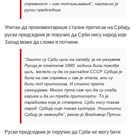
спремност – као потчињавање”, нагласио је
руски председник.
Упитан да прокоментарише стални притисак на Србију,
руски председник је поручио да Срби нису народ које
Запад може да сломи и потчини.
“Зашто су Срби циљ на западу, ја не разумем.
Русија је почетком 1990. година била такође
циљ, желели су да се распадне СССР. Србија је
била на све спремна и све је хтела, али су
били под притиском. И стално прете
санкцијама. Много пута сам чуо да су слаба
карика и да их треба притиснути. То је
парадигма која је створена. Срби нису такав
народ. Србија није таква култура. Уништити
Србију је немогуће”, рекао је Владимир Путин.
Руски председник је поручио да Срби не могу бити