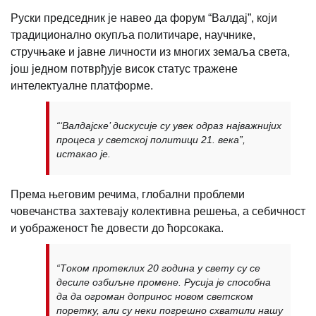
Руски председник је навео да форум “Валдај”, који
традиционално окупља политичаре, научнике,
стручњаке и јавне личности из многих земаља света,
још једном потврђује висок статус тражене
интелектуалне платформе.
“‘Валдајске’ дискусије су увек одраз најважнијих
процеса у светској политици 21. века”,
истакао је.
Према његовим речима, глобални проблеми
човечанства захтевају колективна решења, а себичност
и уображеност ће довести до ћорсокака.
“Током протеклих 20 година у свету су се
десиле озбиљне промене. Русија је способна
да да огроман допринос новом светском
поретку, али су неки погрешно схватили нашу