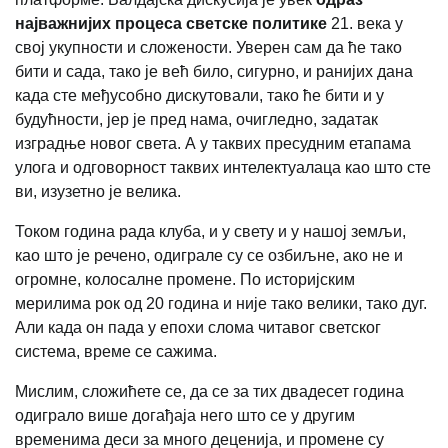
најважнијих процеса светске политике
21. века у
свој укупности и сложености. Уверен сам да ће тако
бити и сада, тако је већ било, сигурно, и ранијих дана
када сте међусобно дискутовали, тако ће бити и у
будућности, јер је пред нама, очигледно, задатак
изградње новог света. А у таквих пресудним етапама
улога и одговорност таквих интелектуалаца као што сте
ви, изузетно је велика.
Током година рада клуба, и у свету и у нашој земљи,
као што је речено, одиграле су се озбиљне, ако не и
огромне, колосалне промене. По историјским
мерилима рок од 20 година и није тако велики, тако дуг.
Али када он пада у епохи слома читавог светског
система, време се сажима.
Мислим, сложићете се, да се за тих двадесет година
одиграло више догађаја него што се у другим
временима деси за много деценија, и промене су