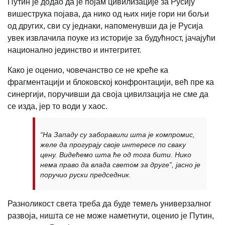
Путин је додао да је појам цивилизације за Русију
вишеструка појава, да нико од њих није гори ни бољи
од других, сви су једнаки, напоменувши да је Русија
увек извлачила поуке из историје за будућност, јачајући
национално јединство и интегритет.
Како је оценио, човечанство се не креће ка
фрагментацији и блоковској конфронтацији, већ пре ка
синергији, поручивши да своја цивилзација не сме да
се изда, јер то води у хаос.
“На Западу су заборавили шта је компромис,
желе да прогурају своје интересе по сваку
цену. Видећемо шта ће од тога бити. Нико
нема право да влада светом за друге”, јасно је
поручио руски председник.
Разноликост света треба да буде темељ универзалног
развоја, ништа се не може наметнути, оценио је Путин,