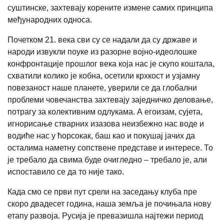
суштинске, захтевају корените измене самих принципа
међународних односа.
Почетком 21. века сви су се надали да су државе и
народи извукли поуке из разорне војно-идеолошке
конфронтације прошлог века која нас је скупо коштала,
схватили колико је кобна, осетили крхкост и узјамну
повезаност наше планете, уверили се да глобални
проблеми човечанства захтевају заједничко деловање,
потрагу за колективним одлукама. А егоизам, сујета,
игнорисање стварних изазова неизбежно нас воде и
водиће нас у ћорсокак, баш као и покушај јачих да
осталима наметну сопствене представе и интересе. То
је требало да свима буде очигледно – требало је, али
испоставило се да то није тако.
Када смо се први пут срели на заседању клуба пре
скоро двадесет година, наша земља је почињала нову
етапу развоја. Русија је превазишла најтежи период