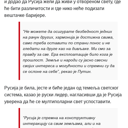
и додао да Русија жели да живи у отвореном свету, где
ће бити различитости и где нико неће подизати
вештачке баријере.
“Не можете да осигурате безбедност једних
на рачун других, хармонија је достижна свима,
само треба оставити по страни понос и не
гледати на друге као на дивљаке. Ми смо за
правду за све. Ера експлоатације било кога је
прошлост. Земље и народи су јасно свесни
својих интереса и могућности и спремни су да
се ослоне на себе”, рекао је Путин.
Русија је била, јесте и биће један од темеља светског
система, казао је руски лидер, нагласивши да је Русија
уверена да ће се мултиполарни свет успоставити.
“Русија је спремна на конструктивну
интеракцију са свим земљама, али и на