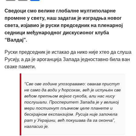
Link
Сведоци смо велике глобалне мултиполарне
промене у свету, наш задатак је изградња новог
света, изјавио је руски председник на пленарној
седници међународног дискусионог клуба
“Валдај”.
Руски председник је истакао да нико није хтео да слуша
Русију, а да је ароганција Запада једноставно била ван
сваке памети.
“Све ове године упозоравамо: овакав приступ
не само да води у ћорсокак, већ је испуњен све
већом претњом војног сукоба, али нас нису
послушали. Просперитет Запада је у великој
мери постигнут пљачком целе планете и
бескрајном експанзијом. Русија није започела
рат у Украјини, већ покушава да га оконча”,
нагласио је.