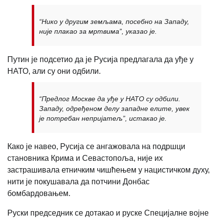
“Нико у другим земљама, посебно на Западу,
није плакао за мртвима”, указао је.
Путин је подсетио да је Русија предлагала да уђе у
НАТО, али су они одбили.
“Предлог Москве да уђе у НАТО су одбили.
Западу, одређеном делу западне елите, увек
је потребан непријатељ”, истакао је.
Како је навео, Русија се ангажовала на подршци
становника Крима и Севастопоља, није их
застрашивала етничким чишћењем у нацистичком духу,
нити је покушавала да потчини Донбас
бомбардовањем.
Руски председник се дотакао и руске Специјалне војне