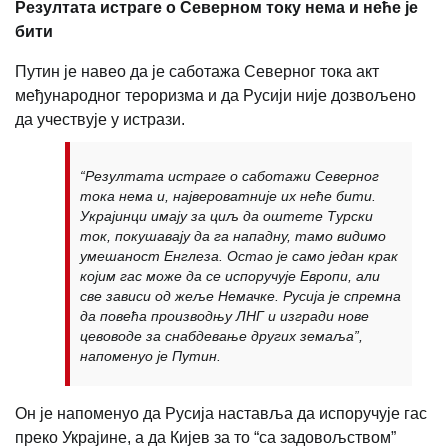
Резултата истраге о Северном току нема и неће је
бити
Путин је навео да је саботажа Северног тока акт
међународног тероризма и да Русији није дозвољено
да учествује у истрази.
“Резултата истраге о саботажи Северног
тока нема и, највероватније их неће бити.
Украјинци имају за циљ да оштете Турски
ток, покушавају да га нападну, тамо видимо
умешаност Енглеза. Остао је само један крак
којим гас може да се испоручује Европи, али
све зависи од жеље Немачке. Русија је спремна
да повећа производњу ЛНГ и изгради нове
цевоводе за снабдевање других земаља”,
напоменуо је Путин.
Он је напоменуо да Русија наставља да испоручује гас
преко Украјине, а да Кијев за то “са задовољством”