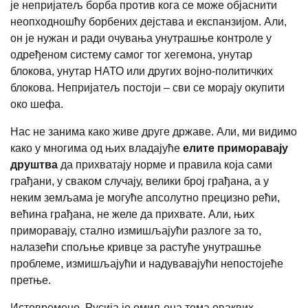
је непријатељ борба против кога се може објаснити
неопходношћу борбених дејстава и експанзијом. Али,
он је нужан и ради очувања унутрашње контроле у
одређеном систему самог тог хегемона, унутар
блокова, унутар НАТО или других војно-политичких
блокова. Непријатељ постоји – сви се морају окупити
око шефа.
Нас не занима како живе друге државе. Али, ми видимо
како у многима од њих владајуће
елите приморавају
друштва
да прихватају норме и правила која сами
грађани, у сваком случају, велики број грађана, а у
неким земљама је могуће апсолутно прецизно рећи,
већина грађана, не желе да прихвате. Али, њих
приморавају, стално измишљајући разлоге за то,
налазећи спољње кривце за растуће унутрашње
проблеме, измишљајући и надувавајући непостојеће
претње.
Истовремено, Русија је омиљена тема оваквих