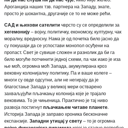
Ароганција наших тзв. партнера на Западу, знате,
просто је шокантна, другачије се то не може рећи.
САД и њихови сателити
чврсто су се определили за
хегемонију
– војну, политичку, економску, културну, чак
моралну, вредносну. Нама је од почетка било јасно да
су покушаји да се успостави монопол осуђени на
пропаст. Свет је сувише сложен и разнолик да би га
било могуће потчинити једној схеми, па чак иако је иза
ње моћ, огромна моћ Запада, акумулирана кроз
вековну колонијалну политику. Па и ваше колеге –
многи су овде одсутни, али не негирају да је
благостање Запада у великој мери остварено
захваљујући пљачкању колонија које је трајало
вековима. То је чињеница. Практично је тај ниво
развоја постигнут
пљачкањем читаве планете
.
Историја Запада је заправо хроника бесконачне
експанзије.
Западни утицај у свету
– то је огромна
војно-финансијска пирамида
којој је стално потребно