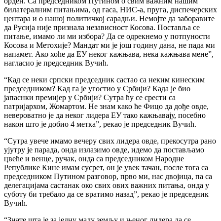
орден. Са председником Путином о свим важним нашим
билатералним питањима, од гаса, НИС-а, пруга, диспечерских
центара и о нашој политичкој сарадњи. Немојте да заборавите
да Русија није признала независност Косова. Поставља се
питање, имамо ли ми избора? Да се одрекнемо у потпуности
Косова и Метохије? Мандат ми је још годину дана, не пада ми
напамет. Ако хоће да ЕУ неког кажњава, нека кажњава мене”,
нагласио је председник Вучић.
“Кад се неки српски председник састао са неким кинеским
председником? Кад га је угостио у Србији? Када је био
јапаснки премијер у Србији? Сутра ћу се срести са
патријархом, Жомартом. Не знам како ће Фицо да дође овде,
невероватно је да неког лидера ЕУ тако кажњавају, посебно
након што је добио 4 метка”, рекао је председник Вучић.
“Сутра увече имамо вечеру свих лидера овде, прекосутра рано
ујутру је парада, онда излазимо овде, идемо да постављамо
цвеће и венце, ручак, онда са председником Народне
Републике Кине имам сусрет, он је увек тачан, после тога са
председником Путином разговор, прво ми, нас двојица, па са
делегацијама састанак око свих ових важних питања, онда у
суботу би требало да се вратимо назад”, рекао је председник
Вучић.
“Знате шта је за једну малу земљу и њеног лидера да се