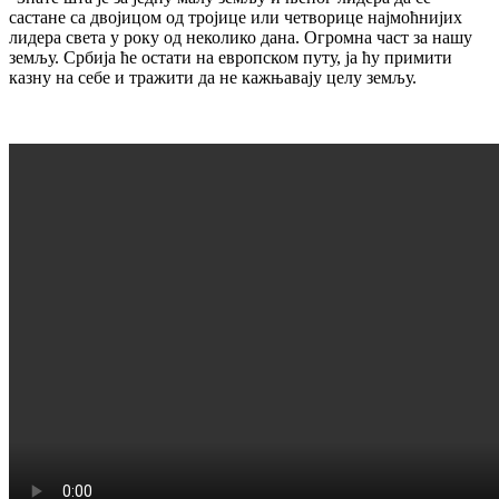
састане са двојицом од тројице или четворице најмоћнијих
лидера света у року од неколико дана. Огромна част за нашу
земљу. Србија ће остати на европском путу, ја ћу примити
казну на себе и тражити да не кажњавају целу земљу.