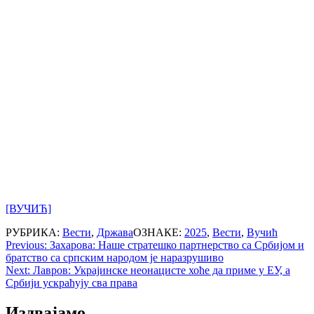
[ВУЧИЋ]
РУБРИКА:
Вести
,
Држава
ОЗНАКЕ:
2025
,
Вести
,
Вучић
Post
Previous:
Захарова: Наше стратешко партнерство са Србијом и
братство са српским народом је наразрушиво
navigation
Next:
Лавров: Украјинске неонацисте хоће да приме у ЕУ, а
Србији ускраћују сва права
Издвајамо