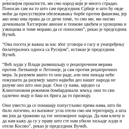
ревизијом прошлости, ми смо народ који је много страдао.
Поносан сам на то што сам председник Србије и што ћу овде
моћи да присуствујем обележавању борбе против фашизма, јер
ако неко има права да се дичи тиме, то смо ми, ми нисмо
дочекивали Хитлерове авионе и тенкове цвећем и урлицима и
узвицима и тиме морамо да се поносимо”, рекао је председник
Вучић.
“Ова посета је важна за нас због уговора о гасу и унапређењу
билатералних односа са Русијом”, истакао је председник
Вучић.
“Већ људи у Влади размишљају о реципрочним мерама
против Литваније и Летоније, ја сам против реципрочних
мера. Ја разумем зашто то они раде, али они никада неће
покушати да разумеју зашто највећи део нашег народа не
разуме оно што они раде. Они су нама, заједно са
Клинтоновим режимом бомбардовали земљу, они то сви
одлично знају и баш их брига да то признају.
Они уместо да се понашају попустљиво према нама, што би
било логично, из њиховог угла отели смо им територију, а шта
ми још да тражимо од тог непокорног народа. Да нам кличу и
да нам кажу да су у праву што сте нам убили хиљаде људи и
отели Косово”, рекао је председник Вучић.