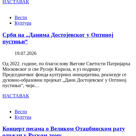
НАСТАВАК
Вести
Култура
Срби на „Данима Достојевског у Оптиној
пустињи“
19.07.2026
Од 2022. године, по благослову Његове Светости Патријарха
Московског и све Русије Кирила, и уз подршку
Председничког фонда културних иницијатива, реализује се
духовно-образовни пројекат „Дани Достојевског у Оптиној
пустињи“, чији…
НАСТАВАК
Вести
Култура
Концерт песама о Великом Отаџбинском рату
одржан у Руском дому