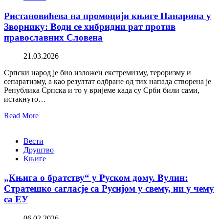
Ристановићева на промоцији књиге Панарина у
Зворнику: Води се хибридни рат против
православних Словена
21.03.2026
Српски народ је био изложен екстремизму, тероризму и
сепаратизму, а као резултат одбране од тих напада створена је
Република Српска и то у вријеме када су Срби били сами,
истакнуто…
Read More
Вести
Друштво
Књиге
„Књига о братству“ у Руском дому. Вулин:
Стратешко сагласје са Русијом у свему, ни у чему
са ЕУ
06.02.2026