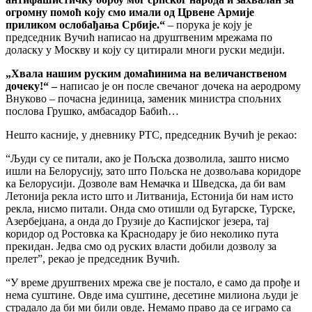
огромну помоћ коју смо имали од Црвене Армије
приликом ослобађања Србије.“
– порука је коју је
председник Вучић написао на друштвеним мрежама по
доласку у Москву и коју су цитирали многи руски медији.
„Хвала нашим руским домаћинима на величанственом
дочеку!“ –
написао је он после свечаног дочека на аеродрому
Внуково – почасна јединица, заменик министра спољних
послова Грушко, амбасадор Бабић…
Нешто касније, у дневнику РТС, председник Вучић је рекао:
“Људи су се питали, ако је Пољска дозволила, зашто нисмо
ишли на Белорусију, зато што Пољска не дозвољава коридоре
ка Белорусији. Дозволе вам Немачка и Шведска, да би вам
Летонија рекла исто што и Литванија, Естонија би нам исто
рекла, нисмо питали. Онда смо отишли од Бугарске, Турске,
Азербејџана, а онда до Грузије до Каспијског језера, тај
коридор од Ростовка ка Краснодару је био неколико пута
прекидан. Једва смо од руских власти добили дозволу за
прелет”, рекао је председник Вучић.
“У време друштвених мрежа све је постало, е само да прође и
нема суштине. Овде има суштине, десетине милиона људи је
страдало да би ми били овде. Немамо право да се играмо са