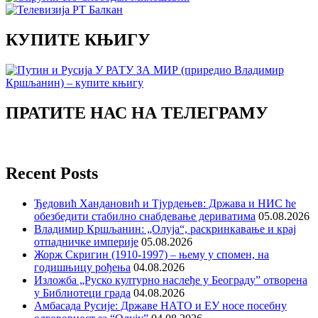
КУПИТЕ КЊИГУ
ПРАТИТЕ НАС НА ТЕЛЕГРАМУ
Recent Posts
Ђедовић Хандановић и Тјурдењев: Држава и НИС ће
обезбедити стабилно снабдевање дериватима
05.08.2026
Владимир Кршљанин: „Олуја“, раскринкавање и крај
отпадничке империје
05.08.2026
Жорж Скригин (1910-1997) – њему у спомен, на
годишњицу рођења
04.08.2026
Изложба „Руско културно наслеђе у Београду” отворена
у Библиотеци града
04.08.2026
Амбасада Русије: Државе НАТО и ЕУ носе посебну