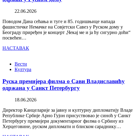
22.06.2026
Поводом Дана сећања и туге и 85. годишњице напада
фашистичке Немачке на Совјетски Савез у Руском дому у
Београду приређен је концерт „Чекај ме и ја ћу сигурно доћи“
посвећен…
НАСТАВАК
Вести
Култура
Руска премијера филма о Сави Владиславићу
одржана у Санкт Петербургу
18.06.2026
Директор Канцеларије за јавну и културну дипломатију Владе
Републике Србије Арно Гујон присуствовао је синоћ у Санкт
Петербургу премијери документарног филма о Србину из
Херцеговине, руском дипломати и блиском сараднику…