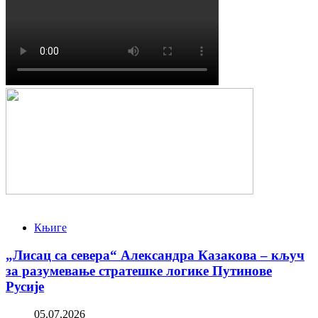
Књиге
„Лисац са севера“ Александра Казакова – кључ
за разумевање стратешке логике Путинове
Русије
05.07.2026