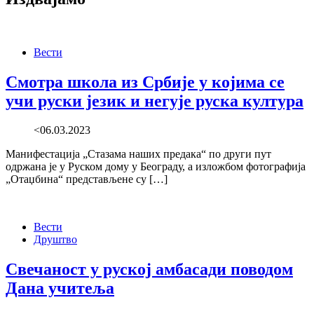
Вести
Смотра школа из Србије у којима се
учи руски језик и негује руска култура
<06.03.2023
Манифестација „Стазама наших предака“ по други пут
одржана је у Руском дому у Београду, а изложбом фотографија
„Отаџбина“ представљене су […]
Вести
Друштво
Свечаност у руској амбасади поводом
Дана учитеља