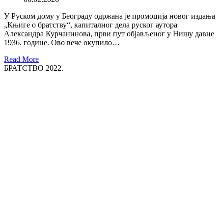
У Руском дому у Београду одржана је промоција новог издања
„Књиге о братству“, капиталног дела руског аутора
Александра Курчанинова, први пут објављеног у Нишу давне
1936. године. Ово вече окупило…
Read More
БРАТСТВО 2022.