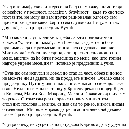
“Сад они имају своје интересе па ће да нам кажу “немојте да
се враћате у прошлост, гледајте у будућност”, када то све тако
поставите, не могу да вам пруже рационалан одговор сем
претњи, застрашивања, бар то сам слушао од Пицуле и тих
других”, казао је председник Вучић.
“Ми смо сви глупи, наивни, треба да вам подилазимо и
кажемо “удрите по нама”, а ми ћемо да гледамо у небо и
правимо се да не разумемо ништа што се дешава око нас.
Мислим да ће бити последица, али првенствено лично по
мене, мислим да ће бити послецида по мене, као што трпим
најгоре увреде месецима”, истакао је председник Вучић.
“Сувише сам искусан и довољно стар да част, образ и понос
не можете ни да дајете, ни да продајете никоме. Обећао сам и
председнику Путину, али никога нисам лагао о свом доласку
овде. Недавно сам на састанку у Бриселу рекао фон дер Лајен
и Коштом, Марти Кос, Макрону, Мелони. Свакоме од њих сам
то рекао. О томе сам разговорао са новим министром
спољних послова Немачке, свима сам то рекао, никога нисам
обмањивао. Ми овде морамо да решимо питање снабдевања
гасом”, рекао је председник Вучић.
“Сутра очекујем сусрет са патријархом Кирилом да му уручим