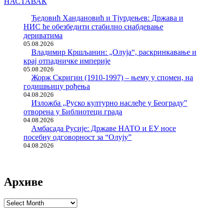
НАСТАВАК
Ђедовић Хандановић и Тјурдењев: Држава и
НИС ће обезбедити стабилно снабдевање
дериватима
05.08.2026
Владимир Кршљанин: „Олуја“, раскринкавање и
крај отпадничке империје
05.08.2026
Жорж Скригин (1910-1997) – њему у спомен, на
годишњицу рођења
04.08.2026
Изложба „Руско културно наслеђе у Београду”
отворена у Библиотеци града
04.08.2026
Амбасада Русије: Државе НАТО и ЕУ носе
посебну одговорност за “Олују”
04.08.2026
Архиве
Архиве