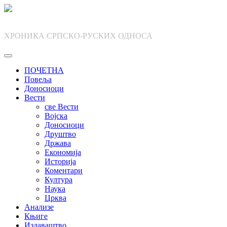
Skip
to
content
ХРОНИКА СРПСКО-РУСКИХ ОДНОСА
ПОЧЕТНА
Повеља
Доносиоци
Вести
све Вести
Војска
Доносиоци
Друштво
Држава
Економија
Историја
Коментари
Култура
Наука
Црква
Анализе
Књиге
Издаваштво