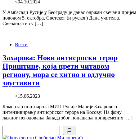
<04.10.2024
У Амбасади Русије у Београду је данас одржан свечани пријем
поводом 5. октобра, Светског (и руског) Дана учитеља.
Свечаности су […]
Вести
Захарова: Нови антисрпски терор
Приштине, која прети читавом
региону, мора се хитно и одлучно
зауставити
<15.06.2023
Коментар портпарола МИП Русије Марије Захарове о
интензивирању антисрпског терора на Косову: На фону
лажног негодовања Запада због понашања привремених […]
Search