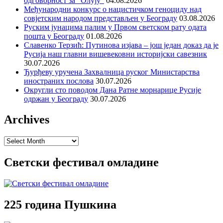
одговорност за “Олују”
04.08.2026
Међународни конкурс о нацистичком геноциду над
совјетским народом представљен у Београду
03.08.2026
Руским јунацима палим у Првом светском рату одата
пошта у Београду
01.08.2026
Славенко Терзић: Путинова изјава – још један доказ да је
Русија наш главни вишевековни историјски савезник
30.07.2026
Ђурђеву уручена Захвалница руског Министарства
иностраних послова
30.07.2026
Округли сто поводом Дана Ратне морнарице Русије
одржан у Београду
30.07.2026
Archives
Archives
Светски фестивал омладине
225 година Пушкина