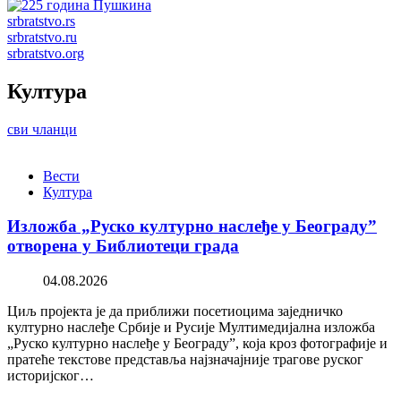
srbratstvo.rs
srbratstvo.ru
srbratstvo.org
Култура
сви чланци
Вести
Култура
Изложба „Руско културно наслеђе у Београду”
отворена у Библиотеци града
04.08.2026
Циљ пројекта је да приближи посетиоцима заједничко
културно наслеђе Србије и Русије Мултимедијална изложба
„Руско културно наслеђе у Београду”, која кроз фотографије и
пратеће текстове представља најзначајније трагове руског
историјског…