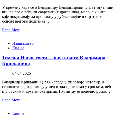
У времену када се о Владимиру Владимировичу Путину пише
више него о већини савремених државника, мало је књига
које покушавају да проникну у дубље идејне и стратешке
основе његове политике.…
Read More
Издаваштво
Књиге
Темељи Новог света – нова књига Владимира
Кршљанина
04.04.2026
Владимир Кршљанин (1960) спада у филозофе историје и
геополитике, који имају углед и значај не само у српским, већ
и у руским и другим оквирима. Путин му је доделио руско…
Read More
Књиге