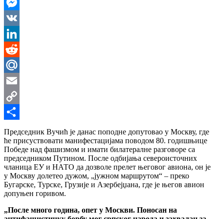
WhatsApp
Messenger
VK
LinkedIn
Reddit
Mail.Ru
Email
Copy
Link
Share
Председник Вучић је данас поподне допутовао у Москву, где
ће присуствовати манифестацијама поводом 80. годишњице
Победе над фашизмом и имати билатералне разговоре са
председником Путином. После одбијања североисточних
чланица ЕУ и НАТО да дозволе прелет његовог авиона, он је
у Москву долетео дужом, „јужном маршрутом“ – преко
Бугарске, Турске, Грузије и Азербејџана, где је његов авион
допуњен горивом.
„После много година, опет у Москви. Поносан на
антифашистичку борбу мог српског народа и захвалан за