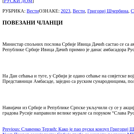
[
РУСКИ ДОМ
]
РУБРИКА:
Вести
ОЗНАКЕ:
2023
,
Вести
,
Григориј Шчербина
,
С
ПОВЕЗАНИ ЧЛАНЦИ
Post
navigation
Министар спољних послова Србије Ивица Дачић састао се са 
Републике Србије Ивица Дачић примио је данас амбасадора Р
На Дан сећања и туге, у Србији је одано сећање на совјетске 
Представници Амбасаде, заједно са руским сународницима, п
Навијачи из Србије и Републике Српске укључили су се у акци
градова Русије направили велике мурале са поруком “Слава Ру
Previous:
Славенко Терзић: Како је пао руски конзул Григориј 