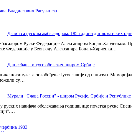
ава Владиславич Рагузински
Дачић са руским амбасадором: 185 година дипломатских одн
амбасадором Руске Федерације Александром Боцан-Харченком. 
уске Федерације у Београду Александра Боцан-Харченка…
Дан сећања и туге обележен широм Србије
војнике погинуле за ослобођење Југославије од нацизма. Меморија
оложили су…
Мурали "Слава России" - широм Русије, Србије и Републике
ју руских навијача обележавања годишњице почетка руске Специј
сији”.…
Шчербина 1903.