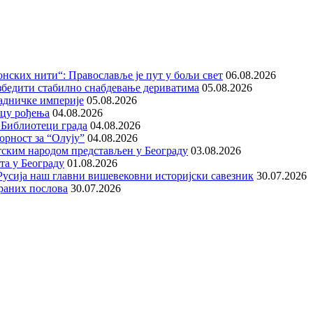
нских нити“: Православље је пут у бољи свет
06.08.2026
збедити стабилно снабдевање дериватима
05.08.2026
адничке империје
05.08.2026
ицу рођења
04.08.2026
 Библиотеци града
04.08.2026
орност за “Олују”
04.08.2026
тским народом представљен у Београду
03.08.2026
та у Београду
01.08.2026
е Русија наш главни вишевековни историјски савезник
30.07.2026
раних послова
30.07.2026