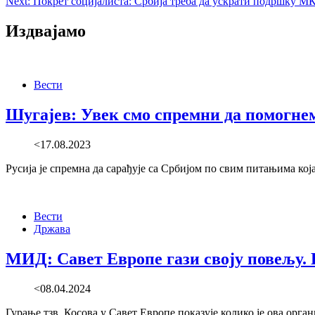
Next:
Покрет социјалиста: Србија треба да ускрати подршку МК
Издвајамо
Вести
Шугајев: Увек смо спремни да помогне
<17.08.2023
Русија је спремна да сарађује са Србијом по свим питањима кој
Вести
Држава
МИД: Савет Европе гази своју повељу. В
<08.04.2024
Гурање тзв. Косова у Савет Европе показује колико је ова орг