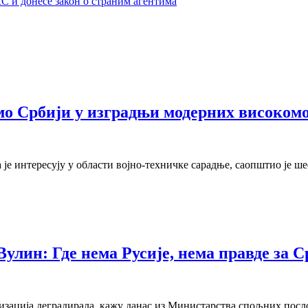
С и донесе закон о страним агентима
мо Србији у изградњи модерних високом
а је интересују у области војно-техничке сарадње, саопштио је ш
улин: Где нема Русије, нема правде за С
анизација деградирала, кажу данас из Министарства спољних посло