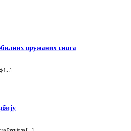
обилних оружаних снага
еф […]
рбију
ва Русије за […]