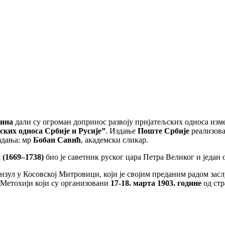
бина
дали су огроман допринос развоју пријатељских односа изм
ских односа Србије и Русије”
. Издање
Поште Србије
реализова
здања: мр
Бобан Савић
, академски сликар.
(1669–1738)
био је саветник руског цара Петра Великог и један
онзул у Косовској Митровици, који је својим преданим радом зас
 Метохији који су организовани
17-18. марта
1903. године
од стр