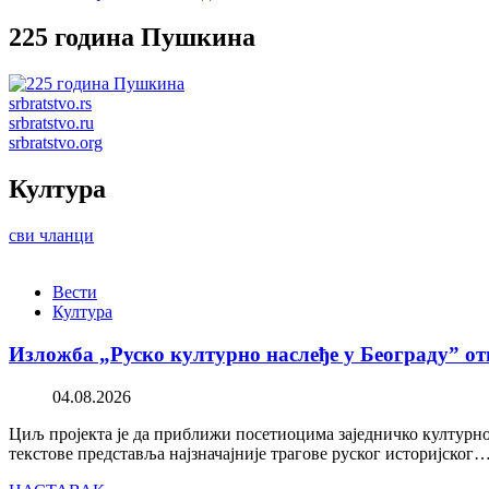
225 година Пушкина
srbratstvo.rs
srbratstvo.ru
srbratstvo.org
Култура
сви чланци
Вести
Култура
Изложба „Руско културно наслеђе у Београду” от
04.08.2026
Циљ пројекта је да приближи посетиоцима заједничко културно 
текстове представља најзначајније трагове руског историјског