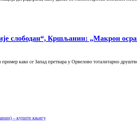
није слободан“, Кршљанин: „Макрон оср
 пример како се Запад претвара у Орвелово тоталитарно друштво