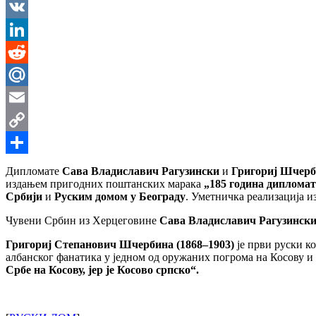
Messenger
VK
LinkedIn
Reddit
Mail.Ru
Email
Copy
Link
Share
Дипломате
Сава Владиславич Рагузински
и
Григориј Шчер
издањем пригодних поштанских марака
„185 година дипломат
Србији
и
Руским домом у Београду
. Уметничка реализација и
Чувени Србин из Херцеговине
Сава Владиславич Рагузински 
Григориј Степанович Шчербина (1868–1903)
је први руски к
албанског фанатика у једном од оружаних погрома на Косову и
Србе на Косову, јер је Косово српско“.