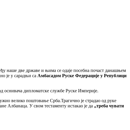
еђу наше две државе и њима се одаје посебна почаст данашњем
но је у сарадњи са
Амбасадом Руске Федерације у Републици
 од оснивача дипломатске службе Руске Империје.
лужио велико поштовање Срба.Трагично је страдао од руке
ане Албанаца. У свом тестаменту истакао је да
„треба чувати