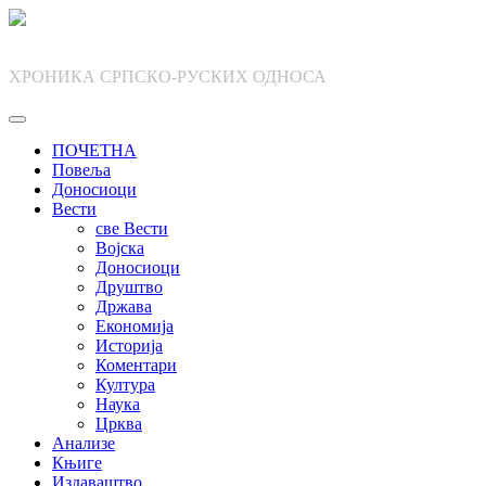
Skip
to
content
ХРОНИКА СРПСКО-РУСКИХ ОДНОСА
ПОЧЕТНА
Повеља
Доносиоци
Вести
све Вести
Војска
Доносиоци
Друштво
Држава
Економија
Историја
Коментари
Култура
Наука
Црква
Анализе
Књиге
Издаваштво