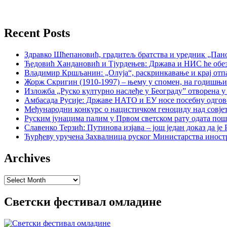
Recent Posts
Здравко Шћепановић, градитељ братства и уредник „Пано
Ђедовић Хандановић и Тјурдењев: Држава и НИС ће обе
Владимир Кршљанин: „Олуја“, раскринкавање и крај отп
Жорж Скригин (1910-1997) – њему у спомен, на годишњ
Изложба „Руско културно наслеђе у Београду” отворена у
Амбасада Русије: Државе НАТО и ЕУ носе посебну одгов
Међународни конкурс о нацистичком геноциду над совје
Руским јунацима палим у Првом светском рату одата пош
Славенко Терзић: Путинова изјава – још један доказ да ј
Ђурђеву уручена Захвалница руског Министарства иност
Archives
Archives
Светски фестивал омладине