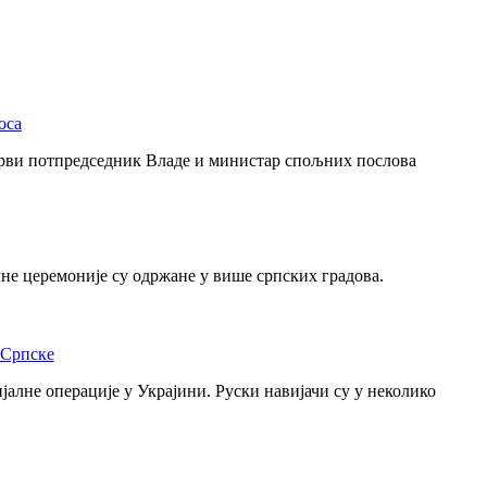
оса
Први потпредседник Владе и министар спољних послова
лне церемоније су одржане у више српских градова.
 Српске
алне операције у Украјини. Руски навијачи су у неколико