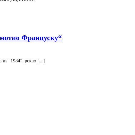
амотио Француску“
 из “1984”, рекао […]