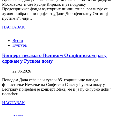
Московског и све Русије Кирила, и уз подршку
Председничког фонда културних иницијатива, реализује се
духовно-образовни пројекат „Дани Достојевског у Оптиној
пустињи“, чији…
НАСТАВАК
Вести
Култура
Концерт песама о Великом Отаџбинском рату
одржан у Руском дому
22.06.2026
Поводом Дана сећања и туге и 85. годишњице напада
фашистичке Немачке на Совјетски Савез у Руском дому у
Београду приређен је концерт „Чекај ме и ја ћу сигурно доћи“
посвећен…
НАСТАВАК