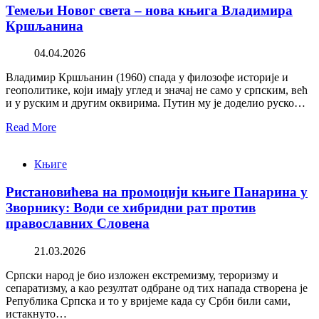
Темељи Новог света – нова књига Владимира
Кршљанина
04.04.2026
Владимир Кршљанин (1960) спада у филозофе историје и
геополитике, који имају углед и значај не само у српским, већ
и у руским и другим оквирима. Путин му је доделио руско…
Read More
Књиге
Ристановићева на промоцији књиге Панарина у
Зворнику: Води се хибридни рат против
православних Словена
21.03.2026
Српски народ је био изложен екстремизму, тероризму и
сепаратизму, а као резултат одбране од тих напада створена је
Република Српска и то у вријеме када су Срби били сами,
истакнуто…