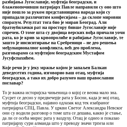
разбијања Југославије, муфтија београдски, и
блаженопочивши патријарх Павле направили су оно што
није пошло за руком представницима народа који су
припадали различитим конфесијама – да склопе мировни
споразум. Резултат тога био је миран Београд. Али
братоубилачки рат на простору бивше Југославије није
спречен. О томе шта су двојица верских вођа причали уочи
рата, ко је крив за крвопролиће и рабијање Југославије, те
зашто је инсиситирање на Сребреници – не део решења
међунационалног конфликта, већ део проблема,
разговарамо са муфтијом београдским Мустафом
Јусуфспахићем.
Које речи је у јеку мржње којом је запаљен Балкан
деведесетих година, изговорио ваш отац, муфтија
београдски, а тако их добро разумео наш православни
поглавар?
То је важна историјска чињеница о којој се веома мало зна.
Сусрет се десио у предвечерје рата у Босни, када је мој отац,
муфтија београдски, најавио одлазак код тек изабраног
патријарха СПЦ, Павла. У цркви Светог Александра Невског
они су водили разговор о томе шта се дешава, какво је стање,
да ли се осећа мирис рата у ваздуху. Отац је однео и показао
патријарху сури алмаида што у преводу значи трпеза или