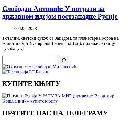
Слободан Антонић: У потрази за
државном идејом постзападне Русије
<04.05.2023
Tотални, светски сукоб са Западом, та планетарна борба на
живот и смрт (Kampf auf Leben und Tod), подиже летвицу
сукоба […]
Search
КУПИТЕ КЊИГУ
ПРАТИТЕ НАС НА ТЕЛЕГРАМУ