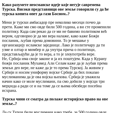
Како разумете неосманске идеје које негује савремена
Турска. Високи представници ове земље говорили су да ће
турска копита опет да гази Босном..?
Мени је турски амбасадор пре неколико месеци почео да
прети. Каже ми смо овде били 500 година, а ви сте променили
политику. Када сам рекао да се ми не бавимо политиком већ
вером, одговорио је да ми вера налаже, како каже Божји
посланик, љубав према домовини. То је мешање у
организацију исламске заједнице. Лако је политичару да ти
узме и олтар и мимбер и да унутра прича о политици,
представљајући да је то вера, а то је злоупотреба вере.
Не, Србија има своје законе и ја их поштујем. Када у Курану
божји посланик Мухамед Али Селам каже да је љубав према
земљи део вере, не каже да је то према Турској. Ја живим у
Србији и носим униформу војске Србије да бих показао
муслиманима да је ова војска њихова. Србија је уважила
начин како се моле муслимани, па смо добили у војсци три
мерџида а ради се и на томе да се њима обезбеди посебна
исхрана.
Турска чини се сматра да полаже историјско право на ове
земље..?
Да су Турци били муслимани како треба, за 500 година овде