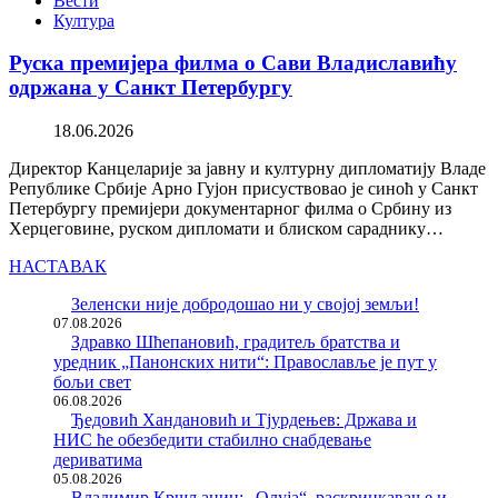
Вести
Култура
Руска премијера филма о Сави Владиславићу
одржана у Санкт Петербургу
18.06.2026
Директор Канцеларије за јавну и културну дипломатију Владе
Републике Србије Арно Гујон присуствовао је синоћ у Санкт
Петербургу премијери документарног филма о Србину из
Херцеговине, руском дипломати и блиском сараднику…
НАСТАВАК
Зеленски није добродошао ни у својој земљи!
07.08.2026
Здравко Шћепановић, градитељ братства и
уредник „Панонских нити“: Православље је пут у
бољи свет
06.08.2026
Ђедовић Хандановић и Тјурдењев: Држава и
НИС ће обезбедити стабилно снабдевање
дериватима
05.08.2026
Владимир Кршљанин: „Олуја“, раскринкавање и