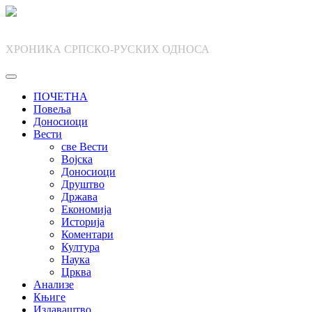
Skip
to
content
ХРОНИКА СРПСКО-РУСКИХ ОДНОСА
ПОЧЕТНА
Повеља
Доносиоци
Вести
све Вести
Војска
Доносиоци
Друштво
Држава
Економија
Историја
Коментари
Култура
Наука
Црква
Анализе
Књиге
Издаваштво