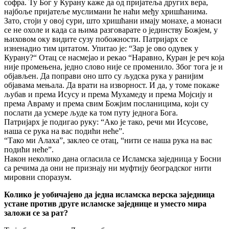
софра. Ту Бог у Курану каже да од пријатеља других вера,
најбоље пријатеље муслимани ће наћи међу хришћанима.
Зато, стоји у овој сури, што хришћани имају монахе, а монаси
се не охоле и када са њима разговарате о јединству Божјем, у
њиховом оку видите сузу побожности. Патријарх се
изненадио тим цитатом. Упитао је: “Зар је ово одувек у
Курану?“ Отац се насмејао и рекао “Наравно, Куран је реч која
није промењена, једно слово није се променило. Због тога је и
објављен. Да поправи оно што су људска рука у ранијим
објавама мењала. Да врати на изворност. И да, у томе покаже
љубав и према Исусу и према Мухамеду и према Мојсију и
према Авраму и према свим Божјим посланицима, који су
послати да усмере људе ка том путу једнога Бога.
Патријарх је подигао руку: “Ако je тако, речи ми Исусове,
наша се рука на вас подићи неће”.
“Тако ми Алаха”, заклео се отац, “нити се наша рука на вас
подићи нећe”.
Након неколико дана огласила се Исламска заједница у Босни
са речима да они не признају ни муфтију београдског нити
мировни споразум.
Колико је уобичајено да једна исламска верска заједница
устане против друге исламске заједнице и уместо мира
заложи се за рат?