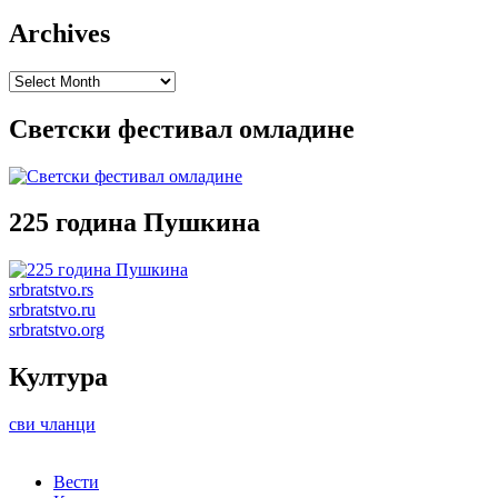
Archives
Archives
Светски фестивал омладине
225 година Пушкина
srbratstvo.rs
srbratstvo.ru
srbratstvo.org
Култура
сви чланци
Вести