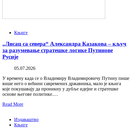
Књиге
„Лисац са севера“ Александра Казакова – кључ
за разумевање стратешке логике Путинове
Русије
05.07.2026
У времену када се о Владимиру Владимировичу Путину пише
више него о већини савремених државника, мало је књига
које покушавају да проникну у дубље идејне и стратешке
основе његове политике.…
Read More
Издаваштво
Књиге