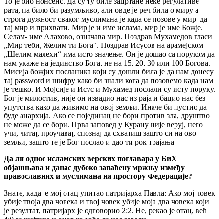
То је био нонсенс. Да су ту биле зацртане неке регулативе
рата, па било би разумљиво, али овде је реч била о миру а
строга дужност сваког муслимана је када се позове у мир, да
тај мир и прихвати. Мир је и име ислама, мир је име Божје.
Селам- име Алахово, означава мир. Поздрав Мухамедов гласи
„Мир теби, Желим ти Бога“. Поздрав Исусов на арамејском
„Шелим малехи“ има исто значење. Он је дошао са поруком да
нам укаже на јединство Бога, не на 15, 20, 30 или 100 Богова.
Мисија божјих посланика који су дошли била је да нам донесу
тај password и шифру како би знали кога да позовемо када нам
је тешко. И Мојсије и Исус и Мухамед послали су исту поруку.
Бог је милостив, није он извадио нас из раја и бацио нас без
упутства како да живимо на овој земљи. Иначе би пустио да
буде анархија. Ако се појединац не бори против зла, друштво
не може да се бори. Прва заповед у Курану није веруј, него
учи, читај, проучавај, спознај да схватиш зашто си на овој
земљи, зашто те је Бог послао и дао ти рок трајања.
Да ли однос исламских верских поглавара у БиХ
објашњава и данас дубоко запаћену мржњу између
православних и муслимана на простору Федерације?
Знате, када је мој отац упитао патријарха Павла: Ако мој човек
убије твоја два човека и твој човек убије моја два човека који
је резултат, патријарх је одговорио 2:2. Не, рекао је отац, већ