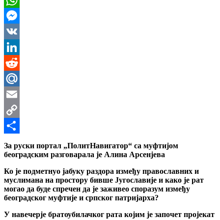
WhatsApp
Messenger
VK
LinkedIn
Reddit
Mail.Ru
Email
Copy
Link
Share
За руски портал „ПолитНавигатор“ са муфтијом
београдским разговарала је Алина Арсенјева
Ко је подметнуо јабуку раздора између православних и
муслимана на простору бивше Југославије и како је рат
могао да буде спречен да је заживео споразум између
београдског муфтије и српског патријарха?
У навечерје братоубилачког рата којим је започет пројекат