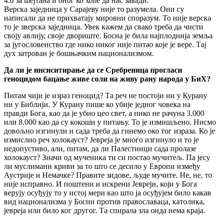
4:0 за шејтана и оног ко хоће да нас завади.
Верска заједница у Сарајеву није то разумела. Они су
написали да не прихватају мировни споразум. То није верска
то је зверска заједница. Увек кажем да свако треба да чисти
своју авлију, своје двориште. Босна је била најплоднија земља
за југословенство где нико никог није питао које је вере. Тај
дух затрован је бошњачким национализмом.
Да ли је инсиситирање да се Сребреница прогласи
геноцидом бацање живе соли на живу рану народа у БиХ?
Питам чији је израз геноцид? Та реч не постоји ни у Курану
ни у Библији. У Курану пише ко убије једног човека на
правди Бога, као да је убио цео свет, а нико не рачуна 3.000
или 8.000 као да су кокоши у питању. То је измишљено. Нисмо
довољно изгинули и сада треба да гинемо око тог израза. Ко је
измислио реч холокауст? Јевреја је много изгинуло и то је
недопустиво, али, питам, да ли Палестинци сада пролазе
холокауст? Значи од мученика ти си постао мучитељ. Па јесу
ли муслимани криви за то што се десило у Европи између
Аустрије и Немачке? Правите зидове, људе мучите. Не, не, то
није исправно. И поштени и искрени Јевреји, који у Бога
верују осуђују то у истој мери као што ја осуђујем било какав
вид национализма у Босни против православаца, католика,
јевреја или било ког другог. Та спирала зла онда нема краја.