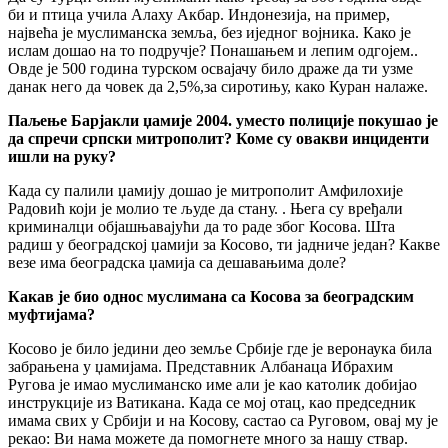
би и птица учила Алаху Акбар. Индонезија, на пример,
највећа је муслиманска земља, без иједног војника. Како је
ислам дошао на то подручје? Понашањем и лепим одгојем..
Овде је 500 година турском освајачу било драже да ти узме
данак него да човек да 2,5%,за сиротињу, како Куран налаже.
Паљење Барјакли џамије 2004. уместо полиције покушао је
да спречи српски митрополит? Коме су овакви инциденти
ишли на руку?
Када су палили џамију дошао је митрополит Амфилохије
Радовић који је молио те људе да стану. . Њега су вређали
криминалци објашњавајући да то раде због Косова. Шта
радиш у београдској џамији за Косово, ти јадниче један? Какве
везе има београдска џамија са дешавањима доле?
Какав је био однос муслимана са Косова за београдским
муфтијама?
Косово је било једини део земље Србије где је веронаука била
забрањена у џамијама. Представник Албанаца Ибрахим
Ругова је имао муслиманско име али је као католик добијао
инструкције из Ватикана. Када се мој отац, као председник
имама свих у Србији и на Косову, састао са Руговом, овај му је
рекао: Ви нама можете да помогнете много за нашу ствар.