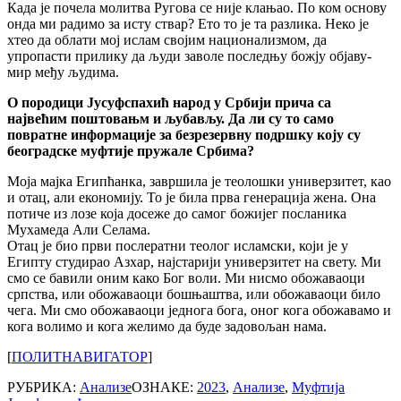
Када је почела молитва Ругова се није клањао. По ком основу
онда ми радимо за исту ствар? Ето то је та разлика. Неко је
хтео да облати мој ислам својим национализмом, да
упропасти прилику да људи заволе последњу божју објаву-
мир међу људима.
О породици Јусуфспахић народ у Србији прича са
највећим поштовањм и љубављу. Да ли су то само
повратне информације за безрезервну подршку коју су
београдске муфтије пружале Србима?
Моја мајка Египћанка, завршила је теолошки универзитет, као
и отац, али економију. То је била прва генерација жена. Она
потиче из лозе која досеже до самог божијег посланика
Мухамеда Али Селама.
Отац је био први послератни теолог исламски, који је у
Египту студирао Азхар, најстарији универзитет на свету. Ми
смо се бавили оним како Бог воли. Ми нисмо обожаваоци
српства, или обожаваоци бошњаштва, или обожаваоци било
чега. Ми смо обожаваоци једнога бога, оног кога обожавамо и
кога волимо и кога желимо да буде задовољан нама.
[
ПОЛИТНАВИГАТОР
]
РУБРИКА:
Анализе
ОЗНАКЕ:
2023
,
Анализе
,
Муфтија