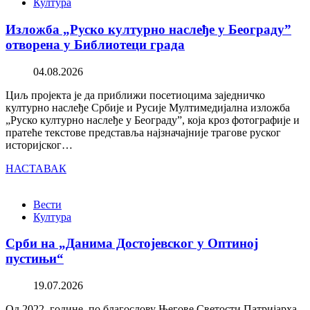
Култура
Изложба „Руско културно наслеђе у Београду”
отворена у Библиотеци града
04.08.2026
Циљ пројекта је да приближи посетиоцима заједничко
културно наслеђе Србије и Русије Мултимедијална изложба
„Руско културно наслеђе у Београду”, која кроз фотографије и
пратеће текстове представља најзначајније трагове руског
историјског…
НАСТАВАК
Вести
Култура
Срби на „Данима Достојевског у Оптиној
пустињи“
19.07.2026
Од 2022. године, по благослову Његове Светости Патријарха