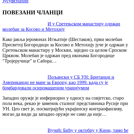
Јусуфспахић
ПОВЕЗАНИ ЧЛАНЦИ
Post
И у Сретењском манастиру одржан
молебан за Косово и Метохију
navigation
Како јавља јеромонах Игњатије (Шестаков), први молебан
Пресветој Богородици за Косово и Метохију јуче је одржан у
Сретењском манастиру у Москви, заједно са целом Српском
Црквом. Молебан је одржан пред иконама Богородице
"Тројеручице" и Сабора…
Пољански у СБ УН: Британци и
Американци не маре за Европу, као 1999. када су је
бомбардовали осиромашеним уранијумом
Западно оружје је инфериорно у односу на совјетско, старо
пола века, рекао је заменик сталног представника Русије при
УН. Цео свет је, посматрајући украјинску контраофанзиву,
могао да види да западно оружје не само да није…
Вучић: Бићу у октобру у Кини, тамо ће