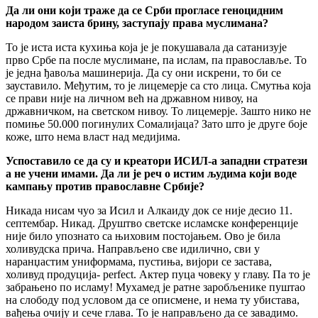
Да ли они који траже да се Срби прогласе геноцидним
народом заиста брину, заступају права муслимана?
То је иста иста кухиња која је је покушавала да сатанизује
прво Србе па после муслимане, па ислам, па православље. То
је једна ђавоља машинерија. Да су они искрени, то би се
зауставило. Међутим, то је лицемерје са сто лица. Смутња која
се прави није на личном већ на државном нивоу, на
државничком, на светском нивоу. То лицемерје. Зашто нико не
помиње 50.000 погинулих Сомалијаца? Зато што је друге боје
коже, што нема власт над медијима.
Успоставило се да су и креатори ИСИЛ-а западни стратези
а не учени имами. Да ли је реч о истим људима који воде
кампању против православне Србије?
Никада нисам чуо за Исил и Алкаиду док се није десио 11.
септембар. Никад. Друштво светске исламске конференције
није било упознато са њиховим постојањем. Ово је била
холивудска прича. Направљено све идилично, сви у
наранџастим униформама, пустиња, вијори се застава,
холивуд продуција- perfect. Актер пуца човеку у главу. Па то је
забрањено по исламу! Мухамед је ратне заробљенике пуштао
на слободу под условом да се описмене, и нема ту убистава,
вађења очију и сече глава. То је направљено да се завадимо.