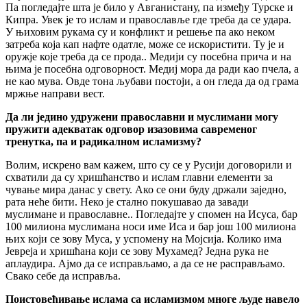
Па погледајте шта је било у Авганистану, па између Турске и
Кипра. Увек је то ислам и православље где треба да се удара.
У њиховим рукама су и конфликт и решење па ако неком
затреба која кап нафте одатле, може се искористити. Ту је и
оружје које треба да се прода.. Медији су посебна прича и на
њима је посебна одговорност. Медиј мора да ради као пчела, а
не као мува. Овде тона љубави постоји, а он гледа да од грама
мржње направи вест.
Да ли једино удружени православни и муслимани могу
пружити адекватак одговор изазовима савременог
тренутка, па и радикалном исламизму?
Волим, искрено вам кажем, што су се у Русији договорили и
схватили да су хришћанство и ислам главни елементи за
чување мира данас у свету. Ако се они буду држали заједно,
рата неће бити. Неко је стално покушавао да завади
муслимане и православне.. Погледајте у спомен на Исуса, бар
100 милиона муслимана носи име Иса и бар још 100 милиона
њих који се зову Муса, у успомену на Мојсија. Колико има
Јевреја и хришћана који се зову Мухамед? Једна рука не
аплаудира. Ајмо да се исправљамо, а да се не расправљамо.
Свако себе да исправља.
Поистовећивање ислама са исламизмом многе људе навело