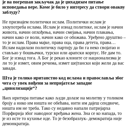
је на погрешан закључак да је џихадизам питање
исповедања вере. Коме је било у интересу да створи овакву
заблуду?
Не признајем политички ислам. Политички ислам је
злоупотреба ислама. Ислам је изнад политике, ислам је начин
живота, начин опхођења, начин смејања, начин плакања,
начин како се воли, начин како се обожава. Уређено друштво –
то је ислам. Права мајке, права оца, права детета, права…
Ислам надилази политичку партију да би га неко својатао и
стављао у бошњачки, турски или арапски корпус. Не дам то.
Бог је изнад тога. А Бог је рекао клоните се национализма је
ли то је измет, овим речима, измет шејтански који жели да вас
завади.
Шта је толико иританстно код ислама и православља због
чега су увек виђени за непријатеље западне
„цивилизације“?
Њих иритира питање како људи долазе на молитву у толиком
броју а нико им ништа не обећава, нити им дајеш сендвиче,
ништа им не треба. Тако су недавно напали патријарха
Порфирија због наводног вређања жена. Зна се ко напада, то
је из исте то кухиње иде. То је безобразлук- демократија није
демонкратија.