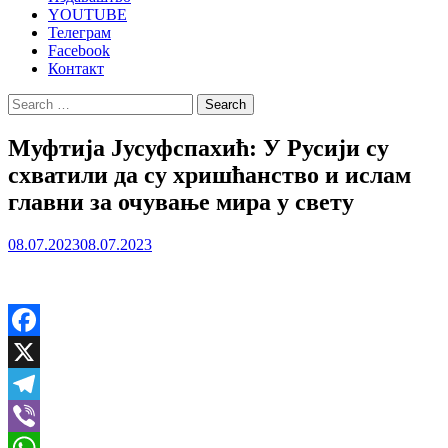
YOUTUBE
Телеграм
Facebook
Контакт
Search
for:
Муфтија Јусуфспахић: У Русији су
схватили да су хришћанство и ислам
главни за очување мира у свету
08.07.2023
08.07.2023
Facebook
X
Telegram
Viber