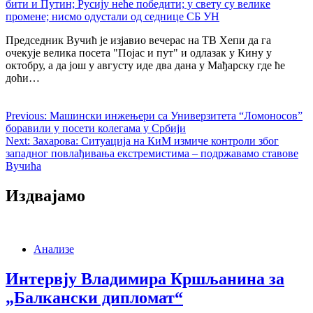
бити и Путин; Русију неће победити; у свету су велике
промене; нисмо одустали од седнице СБ УН
Председник Вучић је изјавио вечерас на ТВ Хепи да га
очекује велика посета "Појас и пут" и одлазак у Кину у
октобру, а да још у августу иде два дана у Мађарску где ће
доћи…
Previous:
Машински инжењери са Универзитета “Ломоносов”
боравили у посети колегама у Србији
Next:
Захарова: Ситуација на КиМ измиче контроли због
западног повлађивања екстремистима – подржавамо ставове
Вучића
Издвајамо
Анализе
Интервју Владимира Кршљанина за
„Балкански дипломат“