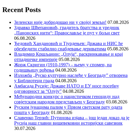
Recent Posts
Зеленски није добродошао ни у својој земљи!
07.08.2026
Здравко Шћепановић, градитељ братства и уредник
„Панонских нити“: Православље је пут у бољи свет
06.08.2026
Ђедовић Хандановић и Тјурдењев: Држава и НИС ће
обезбедити стабилно снабдевање дериватима
05.08.2026
Владимир Кршљанин: „Олуја“, раскринкавање и крај
отпадничке империје
05.08.2026
Жорж Скригин (1910-1997) – њему у спомен, на
годишњицу рођења
04.08.2026
Изложба „Руско културно наслеђе у Београду” отворена
у Библиотеци града
04.08.2026
Амбасада Русије: Државе НАТО и ЕУ носе посебну
одговорност за “Олују”
04.08.2026
Међународни конкурс о нацистичком геноциду над
совјетским народом представљен у Београду
03.08.2026
Руским јунацима палим у Првом светском рату одата
пошта у Београду
01.08.2026
Славенко Терзић: Путинова изјава – још један доказ да је
Русија наш главни вишевековни историјски савезник
30.07.2026