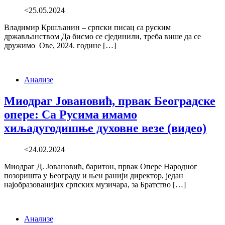
<25.05.2024
Владимир Кршљанин – српски писац са руским
држављанством Да бисмо се сјединили, треба више да се
дружимо Ове, 2024. године […]
Анализе
Миодраг Јовановић, првак Београдске
опере: Са Русима имамо
хиљадугодишње духовне везе (видео)
<24.02.2024
Миодраг Д. Јовановић, баритон, првак Опере Народног
позоришта у Београду и њен ранији директор, један
најобразованијих српских музичара, за Братство […]
Анализе