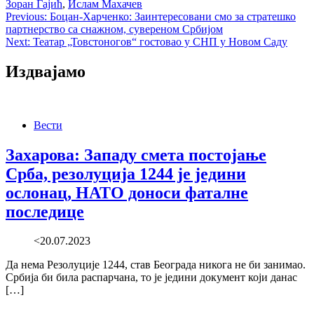
Зоран Гајић
,
Ислам Махачев
Post
Previous:
Боцан-Харченко: Заинтересовани смо за стратешко
партнерство са снажном, сувереном Србијом
navigation
Next:
Театар „Товстоногов“ гостовао у СНП у Новом Саду
Издвајамо
Вести
Захарова: Западу смета постојање
Срба, резолуција 1244 је једини
ослонац, НАТО доноси фаталне
последице
<20.07.2023
Да нема Резолуције 1244, став Београда никога не би занимао.
Србија би била распарчана, то је једини документ који данас
[…]