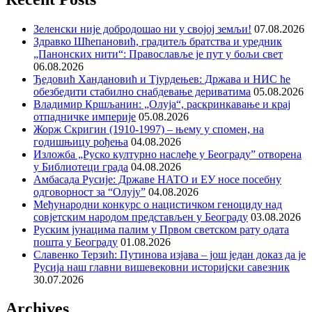
Зеленски није добродошао ни у својој земљи!
07.08.2026
Здравко Шћепановић, градитељ братства и уредник
„Панонских нити“: Православље је пут у бољи свет
06.08.2026
Ђедовић Хандановић и Тјурдењев: Држава и НИС ће
обезбедити стабилно снабдевање дериватима
05.08.2026
Владимир Кршљанин: „Олуја“, раскринкавање и крај
отпадничке империје
05.08.2026
Жорж Скригин (1910-1997) – њему у спомен, на
годишњицу рођења
04.08.2026
Изложба „Руско културно наслеђе у Београду” отворена
у Библиотеци града
04.08.2026
Амбасада Русије: Државе НАТО и ЕУ носе посебну
одговорност за “Олују”
04.08.2026
Међународни конкурс о нацистичком геноциду над
совјетским народом представљен у Београду
03.08.2026
Руским јунацима палим у Првом светском рату одата
пошта у Београду
01.08.2026
Славенко Терзић: Путинова изјава – још један доказ да је
Русија наш главни вишевековни историјски савезник
30.07.2026
Archives