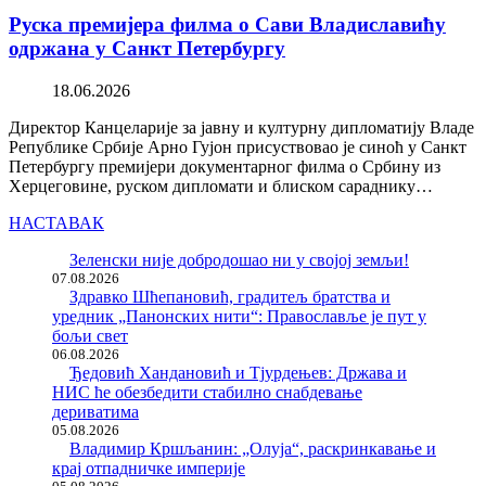
Руска премијера филма о Сави Владиславићу
одржана у Санкт Петербургу
18.06.2026
Директор Канцеларије за јавну и културну дипломатију Владе
Републике Србије Арно Гујон присуствовао је синоћ у Санкт
Петербургу премијери документарног филма о Србину из
Херцеговине, руском дипломати и блиском сараднику…
НАСТАВАК
Зеленски није добродошао ни у својој земљи!
07.08.2026
Здравко Шћепановић, градитељ братства и
уредник „Панонских нити“: Православље је пут у
бољи свет
06.08.2026
Ђедовић Хандановић и Тјурдењев: Држава и
НИС ће обезбедити стабилно снабдевање
дериватима
05.08.2026
Владимир Кршљанин: „Олуја“, раскринкавање и
крај отпадничке империје