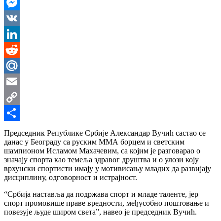
WhatsApp
Messenger
VK
LinkedIn
Reddit
Mail.Ru
Email
Copy
Link
Share
Председник Републике Србије Александар Вучић састао се
данас у Београду са руским ММА борцем и светским
шампионом Исламом Махачевим, са којим је разговарао о
значају спорта као темеља здравог друштва и о улози коју
врхунски спортисти имају у мотивисању младих да развијају
дисциплину, одговорност и истрајност.
“Србија наставља да подржава спорт и младе таленте, јер
спорт промовише праве вредности, међусобно поштовање и
повезује људе широм света”, навео је председник Вучић.