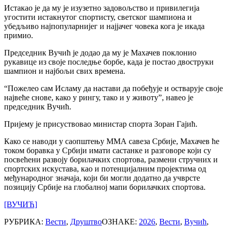
Истакао је да му је изузетно задовољство и привилегија
угостити истакнутог спортисту, светског шампиона и
убедљиво најпопуларнијег и најјачег човека кога је икада
примио.
Председник Вучић је додао да му је Махачев поклонио
рукавице из своје последње борбе, када је постао двоструки
шампион и најбољи свих времена.
“Пожелео сам Исламу да настави да побеђује и остварује своје
највеће снове, како у рингу, тако и у животу”, навео је
председник Вучић.
Пријему је присуствовао министар спорта Зоран Гајић.
Како се наводи у саопштењу ММА савеза Србије, Махачев ће
током боравка у Србији имати састанке и разговоре који су
посвећени развоју борилачких спортова, размени стручних и
спортских искустава, као и потенцијалним пројектима од
међународног значаја, који би могли додатно да учврсте
позицију Србије на глобалној мапи борилачких спортова.
[ВУЧИЋ]
РУБРИКА:
Вести
,
Друштво
ОЗНАКЕ:
2026
,
Вести
,
Вучић
,