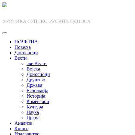
Skip
to
content
ХРОНИКА СРПСКО-РУСКИХ ОДНОСА
ПОЧЕТНА
Повеља
Доносиоци
Вести
све Вести
Војска
Доносиоци
Друштво
Држава
Економија
Историја
Коментари
Култура
Наука
Црква
Анализе
Књиге
Издаваштво