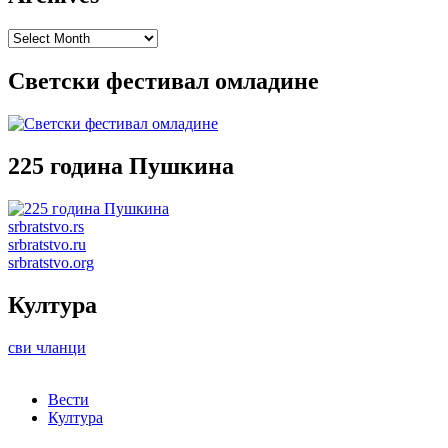
Archives
Светски фестивал омладине
225 година Пушкина
srbratstvo.rs
srbratstvo.ru
srbratstvo.org
Култура
сви чланци
Вести
Култура