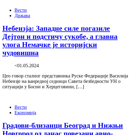
Вести
Држава
Небензја: Западне силе погазиле
Дејтон и подстичу сукобе, а главна
улога Немачке је историјски
чудовишна
<01.05.2024
Цео говор сталног представника Руске Федерације Василија
Небензје на ванредној седници Савета безбедности УН о
ситуацији у Босни и Херцеговини, […]
Вести
Економија
Градови-близанци Београд и Нижњи
Новгород од данас повезани авио-