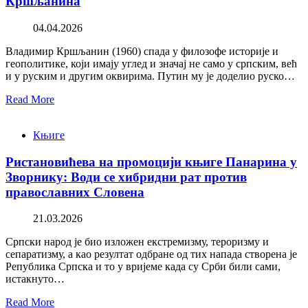
Кршљанина
04.04.2026
Владимир Кршљанин (1960) спада у филозофе историје и
геополитике, који имају углед и значај не само у српским, већ
и у руским и другим оквирима. Путин му је доделио руско…
Read More
Књиге
Ристановићева на промоцији књиге Панарина у
Зворнику: Води се хибридни рат против
православних Словена
21.03.2026
Српски народ је био изложен екстремизму, тероризму и
сепаратизму, а као резултат одбране од тих напада створена је
Република Српска и то у вријеме када су Срби били сами,
истакнуто…
Read More