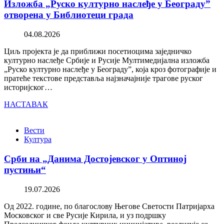
Изложба „Руско културно наслеђе у Београду”
отворена у Библиотеци града
04.08.2026
Циљ пројекта је да приближи посетиоцима заједничко
културно наслеђе Србије и Русије Мултимедијална изложба
„Руско културно наслеђе у Београду”, која кроз фотографије и
пратеће текстове представља најзначајније трагове руског
историјског…
НАСТАВАК
Вести
Култура
Срби на „Данима Достојевског у Оптиној
пустињи“
19.07.2026
Од 2022. године, по благослову Његове Светости Патријарха
Московског и све Русије Кирила, и уз подршку