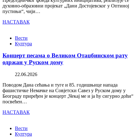
Председничког фонда културних иницијатива, реализује се
духовно-образовни пројекат „Дани Достојевског у Оптиној
пустињи“, чији…
НАСТАВАК
Вести
Култура
Концерт песама о Великом Отаџбинском рату
одржан у Руском дому
22.06.2026
Поводом Дана сећања и туге и 85. годишњице напада
фашистичке Немачке на Совјетски Савез у Руском дому у
Београду приређен је концерт „Чекај ме и ја ћу сигурно доћи“
посвећен…
НАСТАВАК
Вести
Култура