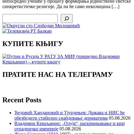
непосредно учешће у процесу формирања јединствене светске
синкретистичке религије. Да ли ће само неколицина […]
Search
КУПИТЕ КЊИГУ
ПРАТИТЕ НАС НА ТЕЛЕГРАМУ
Recent Posts
Ђедовић Хандановић и Тјурдењев: Држава и НИС ће
обезбедити стабилно снабдевање дериватима
05.08.2026
Владимир Кршљанин: „Олуја“, раскринкавање и крај
отпадничке империје
05.08.2026