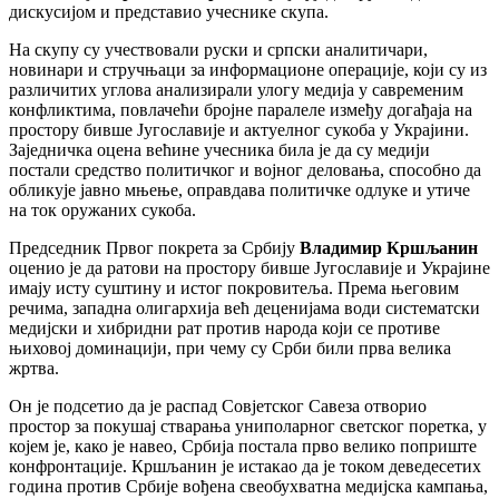
дискусијом и представио учеснике скупа.
На скупу су учествовали руски и српски аналитичари,
новинари и стручњаци за информационе операције, који су из
различитих углова анализирали улогу медија у савременим
конфликтима, повлачећи бројне паралеле између догађаја на
простору бивше Југославије и актуелног сукоба у Украјини.
Заједничка оцена већине учесника била је да су медији
постали средство политичког и војног деловања, способно да
обликује јавно мњење, оправдава политичке одлуке и утиче
на ток оружаних сукоба.
Председник Првог покрета за Србију
Владимир Кршљанин
оценио је да ратови на простору бивше Југославије и Украјине
имају исту суштину и истог покровитеља. Према његовим
речима, западна олигархија већ деценијама води систематски
медијски и хибридни рат против народа који се противе
њиховој доминацији, при чему су Срби били прва велика
жртва.
Он је подсетио да је распад Совјетског Савеза отворио
простор за покушај стварања униполарног светског поретка, у
којем је, како је навео, Србија постала прво велико поприште
конфронтације. Кршљанин је истакао да је током деведесетих
година против Србије вођена свеобухватна медијска кампања,