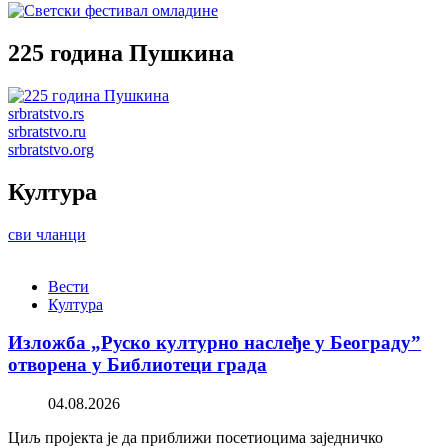
225 година Пушкина
srbratstvo.rs
srbratstvo.ru
srbratstvo.org
Култура
сви чланци
Вести
Култура
Изложба „Руско културно наслеђе у Београду”
отворена у Библиотеци града
04.08.2026
Циљ пројекта је да приближи посетиоцима заједничко