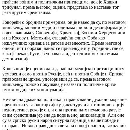
праћена војним и политичким притисцима, док је Хашки
трибунал, према његовој оцени, представљао наставак тог
рата другим средствима.
Говорећи о бројним примерима, он је навео да су, по његовом
мишљењу, западни медији годинама ширили дезинформације
о дешавањима у Словенији, Хрватској, Босни и Херцеговини
и на Косову и Метохији, стварајући слику Срба као
искључивих криваца за ратове деведесетих. Према његовој
оцени, исти образац данас се примењује и у Украјини, где се,
како је рекао, Русија суочава са идентичним механизмима
демонизације.
Кршљанин је оценио да и данашњи медијски притисци нису
усмерени само против Русије, већ и против Србије и Српске
православне цркве, упозоривши да се, према његовом
мишљењу, поново покушавају изазвати политичке кризе
путем медијских манипулација.
Независна државна политика и православне духовно-моралне
вредности су за олигархијску диктатуру и антицивилизацију
недопустиве, реко је он, и она против њих неуморно ратује
свим средствима јер зна да воде њеној анихилацији. Али оне
су за српско-руски народ сигурна гаранција наше победе и
стварања Новог, праведног света на нашој планети, закључио