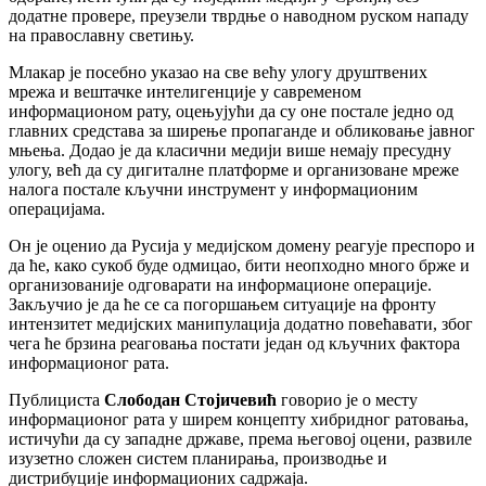
додатне провере, преузели тврдње о наводном руском нападу
на православну светињу.
Млакар је посебно указао на све већу улогу друштвених
мрежа и вештачке интелигенције у савременом
информационом рату, оцењујући да су оне постале једно од
главних средстава за ширење пропаганде и обликовање јавног
мњења. Додао је да класични медији више немају пресудну
улогу, већ да су дигиталне платформе и организоване мреже
налога постале кључни инструмент у информационим
операцијама.
Он је оценио да Русија у медијском домену реагује преспоро и
да ће, како сукоб буде одмицао, бити неопходно много брже и
организованије одговарати на информационе операције.
Закључио је да ће се са погоршањем ситуације на фронту
интензитет медијских манипулација додатно повећавати, због
чега ће брзина реаговања постати један од кључних фактора
информационог рата.
Публициста
Слободан Стојичевић
говорио је о месту
информационог рата у ширем концепту хибридног ратовања,
истичући да су западне државе, према његовој оцени, развиле
изузетно сложен систем планирања, производње и
дистрибуције информационих садржаја.