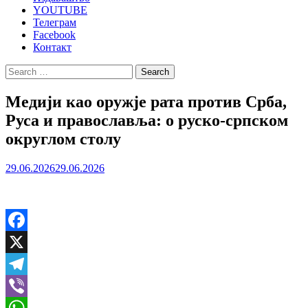
YOUTUBE
Телеграм
Facebook
Контакт
Search
for:
Медији као оружје рата против Срба,
Руса и православља: о руско-српском
округлом столу
29.06.2026
29.06.2026
Facebook
X
Telegram
Viber