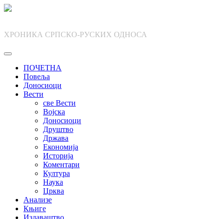
Skip
to
content
ХРОНИКА СРПСКО-РУСКИХ ОДНОСА
ПОЧЕТНА
Повеља
Доносиоци
Вести
све Вести
Војска
Доносиоци
Друштво
Држава
Економија
Историја
Коментари
Култура
Наука
Црква
Анализе
Књиге
Издаваштво