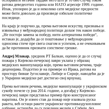
оспоравати нетачне тврдње него што је то био случај током
ратова деведесетих година или НАТО агресије 1999. године.
Ипак, упозорио је да и неколико сати медијске предности
може бити довољно да произведе озбиљне политичке
последице.
На крају је поручио да, према његовом искуству, признања и
извињења у међународној политици долазе тек након победе.
„Не постоји замена за победу, нити алтернатива победи“,
истакао је, додајући да се поштовање у међународним
односима стиче пре свега снагом и успехом, а не очекивањем
да ће противник признати сопствене грешке.
Андреј Млакар
, уредник РТ Балкан, оценио је да се случај
пожара у Кијевско-печерској лаври уклапа у образац
медијских манипулација који, према његовим речима, траје
деценијама. Подсетио је на примере из Ирака, ратова на
простору бивше Југославије, Либије и Сирије, наводећи да је
у Украјини медијски рат достигао свој врхунац.
Према његовим речима, медијске манипулације у украјинском
сукобу почеле су још 2014. године, а догађај у Кијевско-
печерској лаври представља пример брзо конструисаног
наратива. Он је изнео став да пожар није изазвала руска
ракета, већ остаци ракете украјинске противваздухопловне
одбране, истичући да су поједини медији у Србији, без