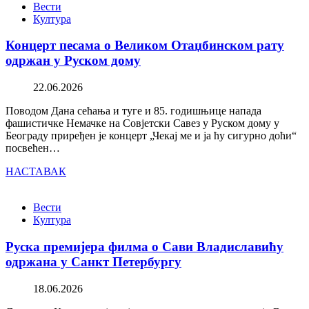
Вести
Култура
Концерт песама о Великом Отаџбинском рату
одржан у Руском дому
22.06.2026
Поводом Дана сећања и туге и 85. годишњице напада
фашистичке Немачке на Совјетски Савез у Руском дому у
Београду приређен је концерт „Чекај ме и ја ћу сигурно доћи“
посвећен…
НАСТАВАК
Вести
Култура
Руска премијера филма о Сави Владиславићу
одржана у Санкт Петербургу
18.06.2026