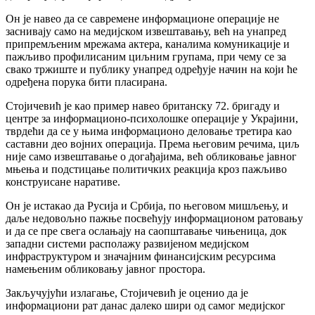
Он је навео да се савремене информационе операције не
заснивају само на медијском извештавању, већ на унапред
припремљеним мрежама актера, каналима комуникације и
пажљиво профилисаним циљним групама, при чему се за
свако тржиште и публику унапред одређује начин на који ће
одређена порука бити пласирана.
Стојичевић је као пример навео британску 72. бригаду и
центре за информационо-психолошке операције у Украјини,
тврдећи да се у њима информационо деловање третира као
саставни део војних операција. Према његовим речима, циљ
није само извештавање о догађајима, већ обликовање јавног
мњења и подстицање политичких реакција кроз пажљиво
конструисане наративе.
Он је истакао да Русија и Србија, по његовом мишљењу, и
даље недовољно пажње посвећују информационом ратовању
и да се пре свега ослањају на саопштавање чињеница, док
западни системи располажу развијеном медијском
инфраструктуром и значајним финансијским ресурсима
намењеним обликовању јавног простора.
Закључујући излагање, Стојичевић је оценио да је
информациони рат данас далеко шири од самог медијског