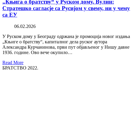
„Књига о братству“ у Руском дому. Вулин:
Стратешко сагласје са Русијом у свему, ни у чему
са ЕУ
06.02.2026
У Руском дому у Београду одржана је промоција новог издања
„Књиге о братству“, капиталног дела руског аутора
Александра Курчанинова, први пут објављеног у Нишу давне
1936. године. Ово вече окупило…
Read More
БРАТСТВО 2022.