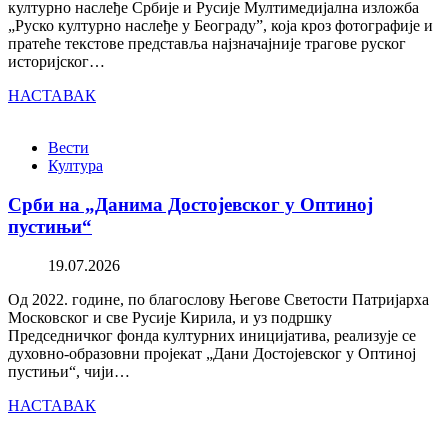
културно наслеђе Србије и Русије Мултимедијална изложба
„Руско културно наслеђе у Београду”, која кроз фотографије и
пратеће текстове представља најзначајније трагове руског
историјског…
НАСТАВАК
Вести
Култура
Срби на „Данима Достојевског у Оптиној
пустињи“
19.07.2026
Од 2022. године, по благослову Његове Светости Патријарха
Московског и све Русије Кирила, и уз подршку
Председничког фонда културних иницијатива, реализује се
духовно-образовни пројекат „Дани Достојевског у Оптиној
пустињи“, чији…
НАСТАВАК