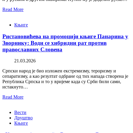
Read More
Књиге
Ристановићева на промоцији књиге Панарина у
Зворнику: Води се хибридни рат против
православних Словена
21.03.2026
Српски народ је био изложен екстремизму, тероризму и
сепаратизму, а као резултат одбране од тих напада створена је
Република Српска и то у вријеме када су Срби били сами,
истакнуто…
Read More
Вести
Друштво
Књиге