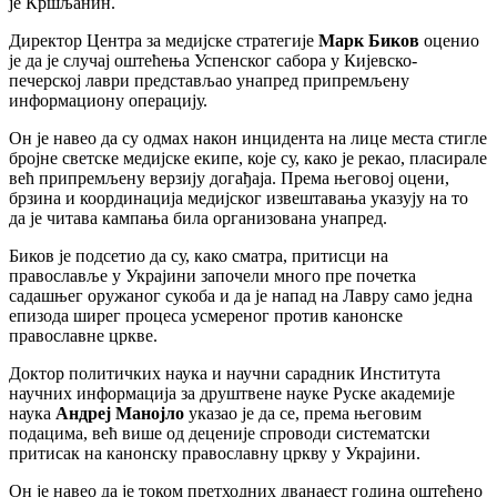
је Кршљанин.
Директор Центра за медијске стратегије
Марк Биков
оценио
је да је случај оштећења Успенског сабора у Кијевско-
печерској лаври представљао унапред припремљену
информациону операцију.
Он је навео да су одмах након инцидента на лице места стигле
бројне светске медијске екипе, које су, како је рекао, пласирале
већ припремљену верзију догађаја. Према његовој оцени,
брзина и координација медијског извештавања указују на то
да је читава кампања била организована унапред.
Биков је подсетио да су, како сматра, притисци на
православље у Украјини започели много пре почетка
садашњег оружаног сукоба и да је напад на Лавру само једна
епизода ширег процеса усмереног против канонске
православне цркве.
Доктор политичких наука и научни сарадник Института
научних информација за друштвене науке Руске академије
наука
Андреј Манојло
указао је да се, према његовим
подацима, већ више од деценије спроводи систематски
притисак на канонску православну цркву у Украјини.
Он је навео да је током претходних дванаест година оштећено