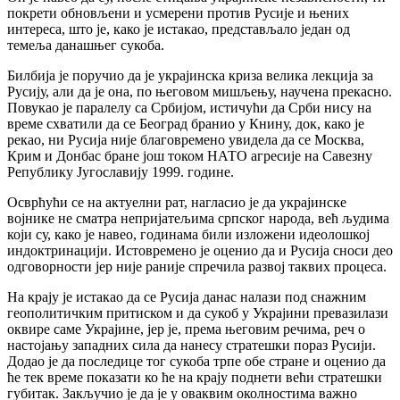
покрети обновљени и усмерени против Русије и њених
интереса, што је, како је истакао, представљало један од
темеља данашњег сукоба.
Билбија је поручио да је украјинска криза велика лекција за
Русију, али да је она, по његовом мишљењу, научена прекасно.
Повукао је паралелу са Србијом, истичући да Срби нису на
време схватили да се Београд бранио у Книну, док, како је
рекао, ни Русија није благовремено увидела да се Москва,
Крим и Донбас бране још током НАТО агресије на Савезну
Републику Југославију 1999. године.
Осврћући се на актуелни рат, нагласио је да украјинске
војнике не сматра непријатељима српског народа, већ људима
који су, како је навео, годинама били изложени идеолошкој
индоктринацији. Истовремено је оценио да и Русија сноси део
одговорности јер није раније спречила развој таквих процеса.
На крају је истакао да се Русија данас налази под снажним
геополитичким притиском и да сукоб у Украјини превазилази
оквире саме Украјине, јер је, према његовим речима, реч о
настојању западних сила да нанесу стратешки пораз Русији.
Додао је да последице тог сукоба трпе обе стране и оценио да
ће тек време показати ко ће на крају поднети већи стратешки
губитак. Закључио је да је у оваквим околностима важно