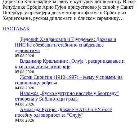
Директор Канцеларије за јавну и културну дипломатију Владе
Републике Србије Арно Гујон присуствовао је синоћ у Санкт
Петербургу премијери документарног филма о Србину из
Херцеговине, руском дипломати и блиском сараднику…
НАСТАВАК
Ђедовић Хандановић и Тјурдењев: Држава и
НИС ће обезбедити стабилно снабдевање
дериватима
05.08.2026
Владимир Кршљанин: „Олуја“, раскринкавање и
крај отпадничке империје
05.08.2026
Жорж Скригин (1910-1997) – њему у спомен, на
годишњицу рођења
04.08.2026
Изложба „Руско културно наслеђе у Београду”
отворена у Библиотеци града
04.08.2026
Амбасада Русије: Државе НАТО и ЕУ носе
посебну одговорност за “Олују”
04.08.2026