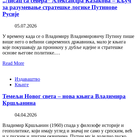
„Лисац са севера“ Александра Казакова – кључ
за разумевање стратешке логике Путинове
Русије
05.07.2026
У времену када се о Владимиру Владимировичу Путину пише
више него о већини савремених државника, мало је књига
које покушавају да проникну у дубље идејне и стратешке
основе његове политике.…
Read More
Издаваштво
Књиге
Темељи Новог света – нова књига Владимира
Кршљанина
04.04.2026
Владимир Кршљанин (1960) спада у филозофе историје и
геополитике, који имају углед и значај не само у српским, већ
и у руским и другим оквирима. Путин му је доделио руско…