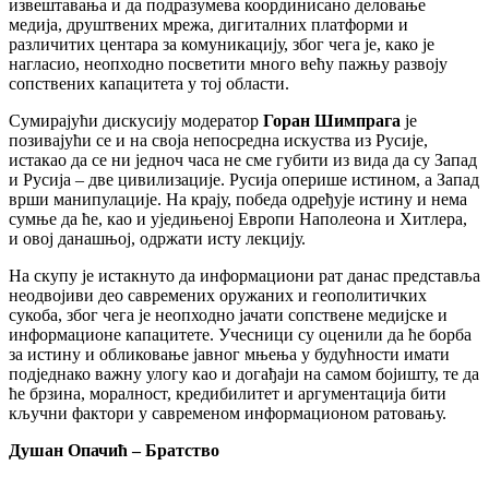
извештавања и да подразумева координисано деловање
медија, друштвених мрежа, дигиталних платформи и
различитих центара за комуникацију, због чега је, како је
нагласио, неопходно посветити много већу пажњу развоју
сопствених капацитета у тој области.
Сумирајући дискусију модератор
Горан Шимпрага
је
позивајући се и на своја непосредна искуства из Русије,
истакао да се ни једноч часа не сме губити из вида да су Запад
и Русија – две цивилизације. Русија оперише истином, а Запад
врши манипулације. На крају, победа одређује истину и нема
сумње да ће, као и уједињеној Европи Наполеона и Хитлера,
и овој данашњој, одржати исту лекцију.
На скупу је истакнуто да информациони рат данас представља
неодвојиви део савремених оружаних и геополитичких
сукоба, због чега је неопходно јачати сопствене медијске и
информационе капацитете. Учесници су оценили да ће борба
за истину и обликовање јавног мњења у будућности имати
подједнако важну улогу као и догађаји на самом бојишту, те да
ће брзина, моралност, кредибилитет и аргументација бити
кључни фактори у савременом информационом ратовању.
Душан Опачић – Братство