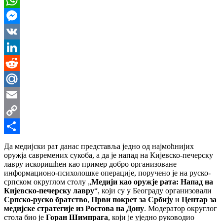
WhatsApp
Messenger
VK
LinkedIn
Reddit
Mail.Ru
Email
Copy
Link
Share
Да медијски рат данас представља једно од најмоћнијих
оружја савремених сукоба, а да је напад на Кијевско-печерску
лавру искоришћен као пример добро организоване
информационо-психолошке операције, поручено је на руско-
српском округлом столу „
Медији као оружје рата: Напад на
Кијевско-печерску лавру
“, који су у Београду организовали
Српско-руско братство
,
Први покрет за Србију
и
Центар за
медијске стратегије из Ростова на Дону
. Модератор округлог
стола био је
Горан Шимпрага
, који је уједно руководио