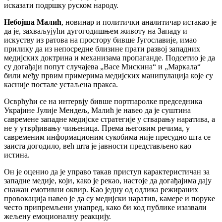
исказати подршку руском народу.
Небојша Малић
, новинар и политички аналитичар истакао је
да је, захваљујући дугогодишњем животу на Западу и
искуству из ратова на простору бивше Југославије, имао
прилику да из непосредне близине прати развој западних
медијских доктрина и механизама пропаганде. Подсетио је да
су догађаји попут случајева „Васе Мискина“ и „Маркала“
били међу првим примерима медијских манипулација које су
касније постале устаљена пракса.
Осврћући се на интервју бивше портпаролке председника
Украјине Јулије Мендељ, Малић је навео да је суштина
савремене западне медијске стратегије у стварању наратива, а
не у утврђивању чињеница. Према његовим речима, у
савременим информационим сукобима није пресудно шта се
заиста догодило, већ шта је јавности представљено као
истина.
Он је оценио да је управо такав приступ карактеристичан за
западне медије, који, како је рекао, настоје да догађајима дају
снажан емотивни оквир. Као једну од одлика режираних
провокација навео је да су медијски наратив, камере и поруке
често припремљени унапред, како би код публике изазвали
жељену емоционалну реакцију.