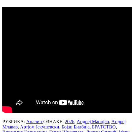
РУБРИКА:
Анализе
ОЗНАКЕ:
2026
,
Андреј Манојло
,
Андреј
Млакар
,
Артјом Јекушевски
,
Бојан Билбија
,
БРАТСТВО
,