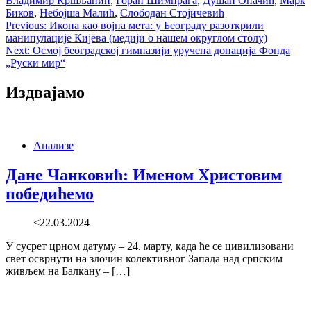
Владимир Кршљанин
,
Горан Шимпрага
,
Душан Опачић
,
Марк
Биков
,
Небојша Малић
,
Слободан Стојичевић
Post
Previous:
Икона као војна мета: у Београду разоткрили
манипулације Кијева (медији о нашем округлом столу)
navigation
Next:
Осмој београдској гимназији уручена донација Фонда
„Руски мир“
Издвајамо
Анализе
Дане Чанковић: Именом Христовим
победићемо
<22.03.2024
У сусрет црном датуму – 24. марту, када ће се цивилизовани
свет осврнути на злочин колективног Запада над српским
живљем на Балкану – […]