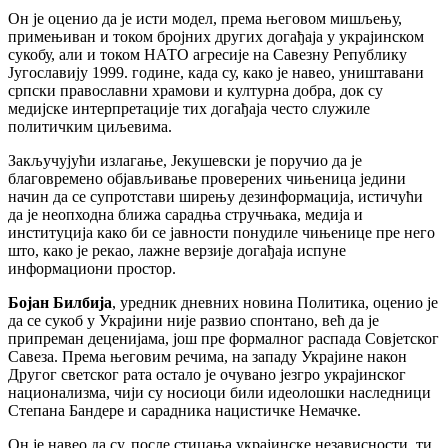
Он је оценио да је исти модел, према његовом мишљењу,
примењиван и током бројних других догађаја у украјинском
сукобу, али и током НАТО агресије на Савезну Републику
Југославију 1999. године, када су, како је навео, уништавани
српски православни храмови и културна добра, док су
медијске интерпретације тих догађаја често служиле
политичким циљевима.
Закључујући излагање, Јекушевски је поручио да је
благовремено објављивање проверених чињеница једини
начин да се супротстави ширењу дезинформација, истичући
да је неопходна ближа сарадња стручњака, медија и
институција како би се јавности понудиле чињенице пре него
што, како је рекао, лажне верзије догађаја испуне
информациони простор.
Бојан Билбија
, уредник дневних новина Политика, оценио је
да се сукоб у Украјини није развио спонтано, већ да је
припреман деценијама, још пре формалног распада Совјетског
Савеза. Према његовим речима, на западу Украјине након
Другог светског рата остало је очувано језгро украјинског
национализма, чији су носиоци били идеолошки наследници
Степана Бандере и сарадника нацистичке Немачке.
Он је навео да су, после стицања украјинске независности, ти