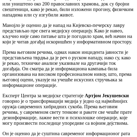
или уништено око 200 православних храмова, док су бројни
свештеници, како је рекао, били изложени прогону, физичким
нападима или су изгубили живот.
Манојло је оценио да је напад на Кијевско-печерску лавру
представљао пре свега медијску операцију. Како је навео,
кључно није само питање шта је погодило храм, већ начин на
који је читав догађај искоришћен у информативном простору.
Према његовим речима, одмах након инцидента јавности је
представљена тврдња да је реч о руском нападу, иако су, како
је рекао, техничке анализе указивале на другачији ток
догађаја. Он сматра да је информациона кампања била
организована на високом професионалном нивоу, што, према
његовој оцени, указује на учешће искусних стручњака за
информационе операције.
Експерт Центра за медијске стратегије
Артјом Јекушевски
говорио је о трансформацији медија у једно од најмоћнијих
оружја савремених хибридних сукоба. Према његовим
речима, у савременом свету тенкове и ракете све чешће прате
дезинформације, лажне вести и психолошке операције, које
могу произвести последице упоредиве са војним дејствима.
Он је оценио да је суштина савременог информационог рата