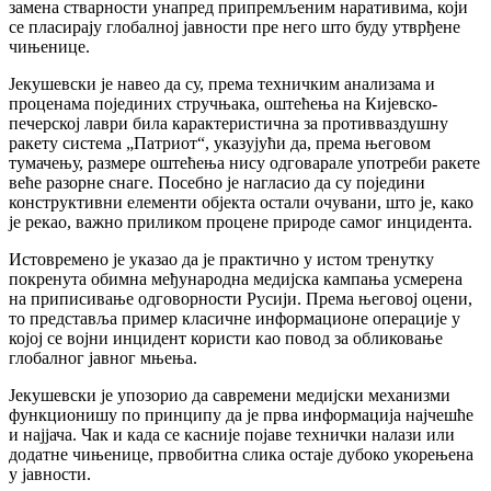
замена стварности унапред припремљеним наративима, који
се пласирају глобалној јавности пре него што буду утврђене
чињенице.
Јекушевски је навео да су, према техничким анализама и
проценама појединих стручњака, оштећења на Кијевско-
печерској лаври била карактеристична за противваздушну
ракету система „Патриот“, указујући да, према његовом
тумачењу, размере оштећења нису одговарале употреби ракете
веће разорне снаге. Посебно је нагласио да су поједини
конструктивни елементи објекта остали очувани, што је, како
је рекао, важно приликом процене природе самог инцидента.
Истовремено је указао да је практично у истом тренутку
покренута обимна међународна медијска кампања усмерена
на приписивање одговорности Русији. Према његовој оцени,
то представља пример класичне информационе операције у
којој се војни инцидент користи као повод за обликовање
глобалног јавног мњења.
Јекушевски је упозорио да савремени медијски механизми
функционишу по принципу да је прва информација најчешће
и најјача. Чак и када се касније појаве технички налази или
додатне чињенице, првобитна слика остаје дубоко укорењена
у јавности.