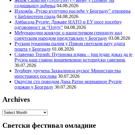
Жорж Скригин (1910-1997) – њему у спомен, на
годишњицу рођења
04.08.2026
Изложба „Руско културно наслеђе у Београду” отворена
у Библиотеци града
04.08.2026
Амбасада Русије: Државе НАТО и ЕУ носе посебну
одговорност за “Олују”
04.08.2026
Међународни конкурс о нацистичком геноциду над
совјетским народом представљен у Београду
03.08.2026
Руским јунацима палим у Првом светском рату одата
пошта у Београду
01.08.2026
Славенко Терзић: Путинова изјава – још један доказ да је
Русија наш главни вишевековни историјски савезник
30.07.2026
Ђурђеву уручена Захвалница руског Министарства
иностраних послова
30.07.2026
Округли сто поводом Дана Ратне морнарице Русије
одржан у Београду
30.07.2026
Archives
Archives
Светски фестивал омладине