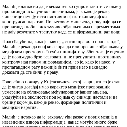
Малић је нагласио да је веома тешко супротставити се таквој
пропаганди искључиво чињеницама, јер, како је рекао,
чињенице немају исти емотивни ефекат као медијски
конструисан наратив. По његовом мишљењу, покушаји да се
пропаганда побија искључиво објашњењима и аргументима
не дају резултате у тренутку када се информациони рат води.
Подсећајући на, како је навео, „златно правило пропаганде“,
Малић је рекао да онај ко се правда или превише објашњава у
медијском простору већ губи иницијативу. Због тога је оценио
да је неопходно брзо реаговати и не препуштати противнику
контролу над првом информацијом, јер је, како је навео, у
пропагандном рату важније бити први него накнадно
доказати да сте били у праву.
Говорећи о пожару у Кијевско-печерској лаври, изнео је став
да је читав догађај имао карактер медијске провокације
усмерене на обликовање међународног јавног мњења,
указујући на околности под којима су снимци настали и на
брзину којом је, како је рекао, формиран политички и
медијски наратив.
Малић је истакао да је, захваљујући развоју нових медија и
независних извора информација, данас могуће много брже