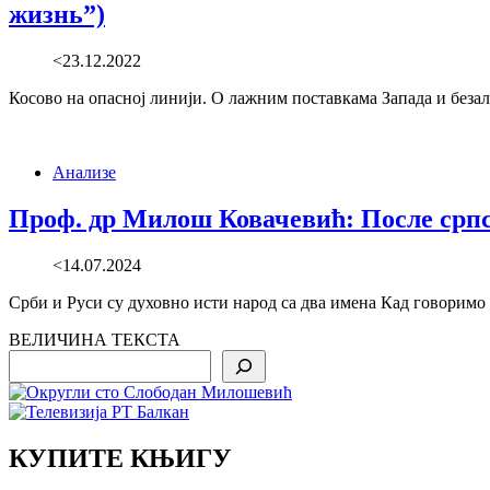
жизнь”)
<23.12.2022
Косово на опасној линији. О лажним поставкама Запада и беза
Анализе
Проф. др Милош Ковачевић: После српск
<14.07.2024
Срби и Руси су духовно исти народ са два имена Кад говоримо 
ВЕЛИЧИНА ТЕКСТА
Search
КУПИТЕ КЊИГУ