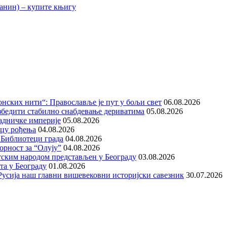
нских нити“: Православље је пут у бољи свет
06.08.2026
збедити стабилно снабдевање дериватима
05.08.2026
адничке империје
05.08.2026
ицу рођења
04.08.2026
 Библиотеци града
04.08.2026
орност за “Олују”
04.08.2026
тским народом представљен у Београду
03.08.2026
та у Београду
01.08.2026
е Русија наш главни вишевековни историјски савезник
30.07.2026