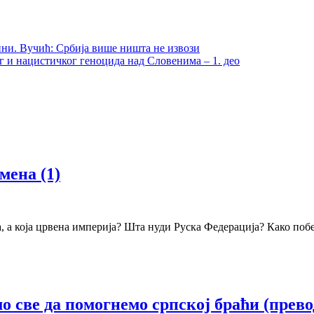
ини. Вучић: Србија више ништа не извози
 и нацистичког геноцида над Словенима – 1. део
мена (1)
а, а која црвена империја? Шта нуди Руска Федерација? Како поб
 све да помогнемо српској браћи (прев