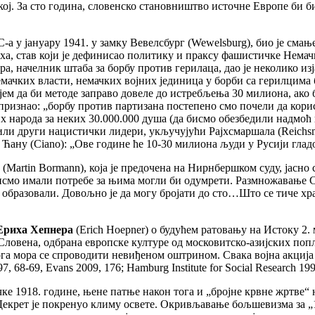
ј. За сто година, словенско становништво источне Европе би б
-а у јануару 1941. у замку Вевелсбург (Wewelsburg), био је смањ
врха, став који је дефинисао политику и праксу фашистичке Нема
, начелник штаба за борбу против герилаца, дао је неколико из
емачких власти, немачких војних јединица у борби са герилцима 
ем да би методе заправо довеле до истребљења 30 милиона, ако б
је признао: „борбу против партизана постепено смо почели да кор
их народа за неких 30.000.000 душа (да бисмо обезбедили надмо
или други нацистички лидери, укључујући Рајхсмаршала (Reichsm
ану (Ciano): „Ове године ће 10-30 милиона људи у Русији гладов
(Martin Bormann), коja je предочена на Нирнбершком суду, јасно
е бисмо имали потребе за њима могли би одумрети. Размножавање 
у образовали. Довољно je да могу бројати до сто…Што се тиче хр
Ериха Хепнера
(Erich Hoepner) о будућем ратовању на Истоку 2. 
 Словена, одбрана европске културе од московитско-азијских поп
тога мора се спроводити невиђеном оштрином. Свака војна акци
68-69, Еvans 2009, 176; Hamburg Institute for Social Research 199
е 1918. године, њене патње након тога и „бројне крвне жртве“ 
 Декрет је покренуо климу освете. Окривљавање бољшевизма за „