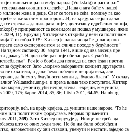
то је смишљени рат између народа (Volkskrig) и расни рат“
ку, генералима саопштио следеће: „Наша снага биће у нашој
 милионе жена и деце. Свет се тога не сећа, помињу га као
отребе за животним простором…И, на крају, ко се још данас
 да се стреља – да циљ рата није у достизању одређених линија,
otenkopf) у приправност са командом да пошаљу мушкарце, жене
 2009, 11). Врхунац Хитлерових открића у вези са политиком
рмија 7. октобра 1939. Хитлер је нагласио да ће „планирано
трати само експериментом за сличне походе у будућности“
 На тајном састанку 30. марта 1941, више од два месеца пре
и државу“. Надолазећи рат није обичан рат. Сукоб ће,
истребљења“. Реч је о борби два погледа на свет један против
т за будућност. Зато „морамо заборавити концепт другарства
во не схватимо, и даље ћемо победити непријатеља, али
урови, да бисмо у будућносги могли да будемо благи“. У складу
налног Weltanschauung-a, и према њима тако поступати. Хитлер
чки морал демонизујући непријатеља: Јеврејин, комуниста,
2009, 175; Барли 2014, 85, 86; Litvin 2011, 64-65; Hamburg
риторију, већ, на крају крајева, да уништи наше народе. ‘То ће
правним или политичким формулама. Морамо применити
kov 2011,
369)
. Зато Хитлер поручује да Немци не треба да
обавеза што се ових људи тиче. Не би им били обезбеђени
во, наговестили су ови ставови, увенути и нестати, заједно са