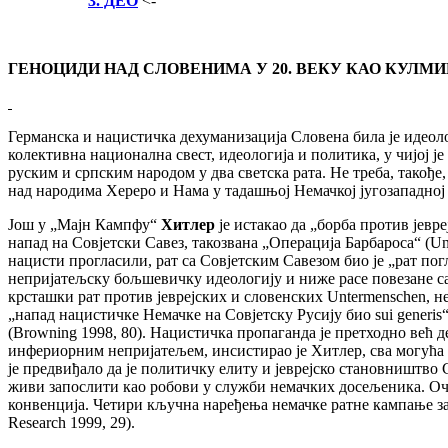
3. ДЕО
<-
ГЕНОЦИДИ НАД СЛОВЕНИМА У 20. ВЕКУ КАО КУЛМ
Германска и нацистичка дехуманизација Словена била је идеол
колективна национална свест, идеологија и политика, у чијој 
руским и српским народом у два светска рата. Не треба, такођ
над народима Хереро и Нама у тадашњој Немачкој југозападној А
Још у „Мајн Кампфу“
Хитлер
је истакао да „борба против јевре
напад на Совјетски Савез, такозвана „Операција Барбароса“ (Un
нацисти прогласили, рат са Совјетским Савезом био је „рат погл
непријатељску бољшевичку идеологију и ниже расе повезане с
крсташки рат против јеврејских и словенских Untermenschen, не
„напад нацистичке Немачке на Совјетску Русију био sui generis
(Browning 1998, 80). Нацистичка пропаганда је претходно већ 
инфериорним непријатељем, инсистирао је Хитлер, сва могућа с
је предвиђало да је политичку елиту и јеврејско становништво
живи запослити као робови у служби немачких досељеника. Оч
конвенција. Четири кључна наређења немачке ратне кампање засно
Research 1999, 29).