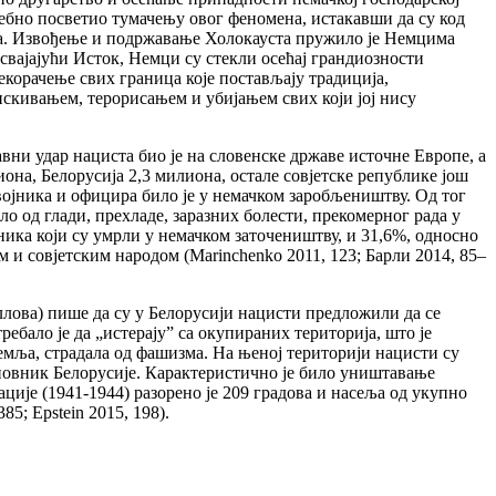
осебно посветио тумачењу овог феномена, истакавши да су код
ава. Извођење и подржавање Холокауста пружило је Немцима
Освајајући Исток, Немци су стекли осећај грандиозности
екорачење свих граница које постављају традиција,
тискивањем, терорисањем и убијањем свих који јој нису
вни удар нациста био је на словенске државе источне Европе, а
иона, Белорусија 2,3 милиона, остале совјетске републике још
х војника и официра било је у немачком заробљеништву. Од тог
ло од глади, прехладе, заразних болести, прекомерног рада у
ка који су умрли у немачком заточеништву, и 31,6%, односно
 и совјетским народом (Marinchenko 2011, 123; Барли 2014, 85–
ллова) пише да су у Белорусији нацисти предложили да се
ебало је да „истерају” са окупираних територија, што је
земља, страдала од фашизма. На њеној територији нацисти су
ановник Белорусије. Карактеристично је било уништавање
ије (1941-1944) разорено је 209 градова и насеља од укупно
5; Epstein 2015, 198).