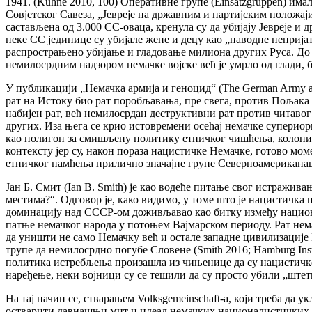
1941. (Kühne 2010, 100) Оперативне групе (Einsatzgruppen) им
Совјетског Савеза, „Јевреје на државним и партијским положаји
састављена од 3.000 СС-оваца, кренула су да убијају Јевреје и 
неке СС јединице су убијале жене и децу као „наводне неприја
распрострањено убијање и гладовање милиона других Руса. До 
немилосрдним надзором немачке војске већ је умрло од глади, 
У публикацији „Немачка армија и геноцид“ (The German Army a
рат на Истоку био рат поробљавања, пре свега, против Пољака 
набијен рат, већ немилосрдан деструктивни рат против читаво
других. Иза њега се крио истовремени осећај немачке супериор
као полигон за смишљену политику етничког чишћења, колониза
контексту јер су, након пораза нацистичке Немачке, готово мо
етничког памћења прилично значајне групе Северноамериканаца. Д
Јан Б. Смит (Ian B. Smith) је као водеће питање свог истражи
местима?“. Одговор је, како видимо, у томе што је нацистичка
доминацију над СССР-ом доживљавао као битку између национал
патње немачког народа у потоњем Вајмарском периоду. Рат нема
да уништи не само Немачку већ и остале западне цивилизације
трупе да немилосрдно погубе Словене (Smith 2016; Hamburg Inst
политика истребљења произашла из чињенице да су нацистичке
наређење, неки војници су се тешили да су просто убили „штет
На тај начин се, стварањем Volksgemeinschaft-а, који треба д
остварити давнашњи мит и идеал немачких националистичких и 