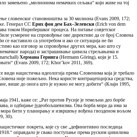
ило замењено „милионима немачких сељака“ који живе на тој
ење словенског становништва за 30 милиона (Еvans 2009, 172;
чке. Генерал СС
Ерих фон дем Бах
–
Зелевски
(Erich von dem
јава током Нирнбершког процеса. На питање совјетског
биле усмерене на спровођење ове директиве да се број Словена
и се наставило са употребом и ако се ситуација не би
истимо као изговор за спровођење других мера, као што су
ћ немачког народа) и застрашивање цивила стрељањима и
arschall)
Хермана Геринга
(Hermann Göring), који је 15.
ати“ (Еvans 2009, 172; Khor’kov 2011, 369).
 се види нацистичка идеологија према Словенима коja je требало
Словена није пожељно. Нека користе контрацепцијска средства,
ане, више до онога што je нужно не могу добити“ (Клајн 1995,
маја 1941, каже се: „Рат против Русије је темељни део борбе
лава, и одбијање јудеобољшевизма. Ова борба мора да има за
ја мора бити у планирању и извршењу вођена гвозденом вољом
9, 30).
нацистичког покрета, које су све „дефинитивно последица
1918.“ оправдало је свако поступање према руским цивилима