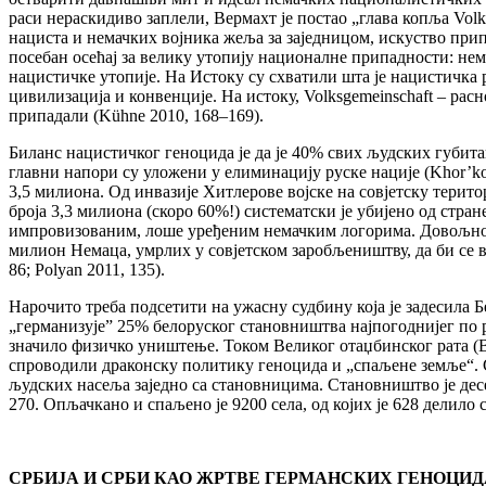
раси нераскидиво заплели, Вермахт је постао „глава копља Volk
нациста и немачких војника жеља за заједницом, искуство пр
посебан осећај за велику утопију националне припадности: нем
нацистичке утопије. На Истоку су схватили шта је нацистичка 
цивилизација и конвенције. На истоку, Volksgemeinschaft – рас
припадали (Kühne 2010, 168–169).
Биланс нацистичког геноцида је да је 40% свих људских губитак
главни напори су уложени у елиминацију руске нације (Khor’kov
3,5 милиона. Од инвазије Хитлерове војске на совјетску територ
броја 3,3 милиона (скоро 60%!) систематски је убијено од стра
импровизованим, лоше уређеним немачким логорима. Довољно ј
милион Немаца, умрлих у совјетском заробљеништву, да би се в
86; Polyan 2011, 135).
Нарочито треба подсетити на ужасну судбину која је задесила 
„германизује” 25% белоруског становништва најпогоднијег по ра
значило физичко уништење. Током Великог отаџбинског рата (Ве
спроводили драконску политику геноцида и „спаљене земље“. С
људских насеља заједно са становницима. Становништво је десе
270. Опљачкано и спаљено је 9200 села, од којих је 628 делило 
СРБИЈА И СРБИ КАО ЖРТВЕ ГЕРМАНСКИХ ГЕНОЦИДА 