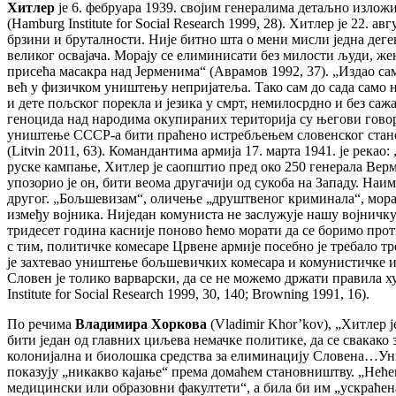
Хитлер
је 6. фебруара 1939. својим генералима детаљно изложио
(Hamburg Institute for Social Research 1999, 28). Хитлер je 22
брзини и бруталности. Није битно шта о мени мисли једна деген
великог освајача. Морају се елиминисати без милости људи, же
присећа масакра над Јерменима“ (Аврамов 1992, 37). „Издао сам
већ у физичком уништењу непријатеља. Тако сам до сада само н
и дете пољског порекла и језика у смрт, немилосрдно и без с
геноцида над народима окупираних територија су његови говори у
уништење СССР-а бити праћено истребљењем словенског станов
(Litvin 2011, 63). Командантима армија 17. марта 1941. је река
руске кампање, Хитлер је саопштио пред око 250 генерала Верм
упозорио је он, бити веома другачији од сукоба на Западу. Наим
другог. „Бољшевизам“, оличење „друштвеног криминала“, морао 
између војника. Ниједан комуниста не заслужује нашу војничку
тридесет година касније поново ћемо морати да се боримо прот
с тим, политичке комесаре Црвене армије посебно је требало тр
је захтевао уништење бољшевичких комесара и комунистичке ин
Словен је толико варварски, да се не можемо држати правила хум
Institute for Social Research 1999, 30, 140; Browning 1991, 16).
По речима
Владимира Хоркова
(Vladimir Khor’kov), „Хитлер ј
бити један од главних циљева немачке политике, да се свака
колонијална и биолошка средства за елиминацију Словена…Уни
показују „никакво кајање“ према домаћем становништву. „Нећем
медицински или образовни факултети“, а била би им „ускраћена 