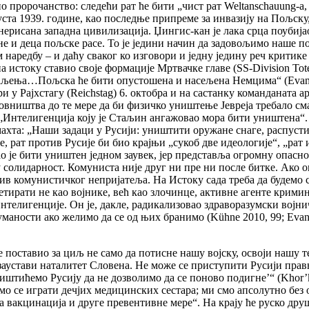
 пророчанство: следећи рат ће бити „чист рат Weltanschauung-a, 
. августа 1939. године, као последње припреме за инвазију на Пољс
ерисана западна цивилизација. Џингис-кан je лака срца поубијао
не и деца пољске расе. То je једини начин да задовољимо наше п
 наредбу – и даћу сваког ко изговори и једну једину реч критике
а истоку ставио своје формације Мртвачке главе (SS-Division T
ажаљења…Пољска ће бити опустошена и насељена Немцима“ (Еvans
 Рајхстагу (Reichstag) 6. ​​октобра и на састанку команданата а
ништва до те мере да би физичко уништење Јевреја требало сма
о: „Интелигенција коју је Стаљин ангажовао мора бити уништена“.
ахта: „Наши задаци у Русији: уништити оружане снаге, распустит
е, рат против Русије би био крајњи „сукоб две идеологије“, „рат 
је бити уништен једном заувек, јер представља огромну опаснос
 солидарност. Комуниста није друг ни пре ни после битке. Ако о
ив комунистичког непријатеља. На Истоку сада треба да будемо с
етирати не као војнике, већ као злочинце, активне агенте крими
телигенције. Он је, дакле, радикализовао здраворазумски војни
аности ако желимо да се од њих бранимо (Kühne 2010, 99; Еvans 
е поставио за циљ не само да потисне нашу војску, освоји нашу те
ко заустави наталитет Словена. Не може се приступити Русији 
штићемо Русију да не дозволимо да се поново подигне’“ (Khor’
о се играти дечјих медицинских сестара; ми смо апсолутно без 
вакцинација и друге превентивне мере“. На крају ће руско друшт