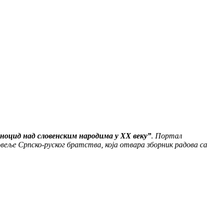
ноцид над словенским народима у XX веку”
. Портал
веље Српско-руског братства, која отвара зборник радова са