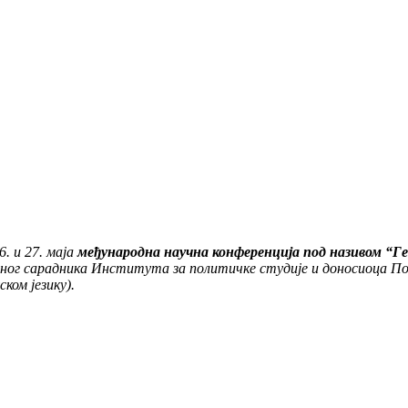
. и 27. маја
међународна научна конференција под називом “Ге
чног сарадника Института за политичке студије и доносиоца По
ском језику).