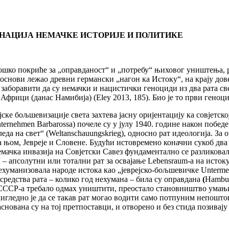
ИНАЦИЈА НЕМАЧКЕ ИСТОРИЈЕ И ПОЛИТИКЕ
ошко покриће за „оправданост“ и „потребу“ њиховог уништења, р
је основи лежао древни германски „нагон ка Истоку“, на крају до
е, заборавити да су немачки и нацистички геноциди из два рата 
фрици (данас Намибија) (Eley 2013, 185). Био је то први геноци
јске бољшевизације света захтева јасну оријентацију ка совјетско
ternehmen Barbarossa) почеле су у јулу 1940. године након побе
еда на свет“ (Weltanschauungskrieg), односно рат идеологија. За
а њом, Јевреје и Словене. Будући истовремено коначни сукоб д
мачка инвазија на Совјетски Савез фундаментално се разликовала 
“ – апсолутни или тотални рат за освајање Lebensraum-а на исто
дехуманизовала народе истока као „јеврејско-бољшевичке Unterme
редства рата – колико год нехумана – била су оправдана
(
Hamburg
 СССР-а требало одмах уништити, преостало становништво умањит
игледно је да се такав рат могао водити само потпуним непошт
вана су на тој претпоставци, и отворено и без стида позивају во