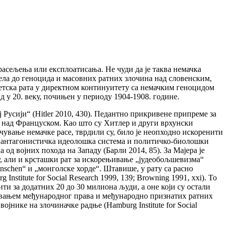
асељења или експлоатисања. Не чуди да је таква немачка
вела до геноцида и масовних ратних злочина над словенским,
светска рата у директном континуитету са немачким геноцидом
д у 20. веку, почињен у периоду 1904-1908. године.
ј Русији“ (Hitler 2010, 430). Педантно прикривене припреме за
де над Француском. Као што су Хитлер и други врхунски
 очување немачке расе, тврдили су, било је неопходно искоренити
ва антагонистичка идеолошка система и политичко-биолошки
од војних похода на Западу (Барли 2014, 85). За Мајера је
ку, али и крсташки рат за искорењивање „јудеобољшевизма“
nschen“ и „монголске хорде“. Штавише, у рату са расно
 Institute for Social Research 1999, 139; Browning 1991, xxi). То
и за додатних 20 до 30 милиона људи, а оне који су остали
овањем међународног права и међународно признатих ратних
јнике на злочиначке радње (Hamburg Institute for Social