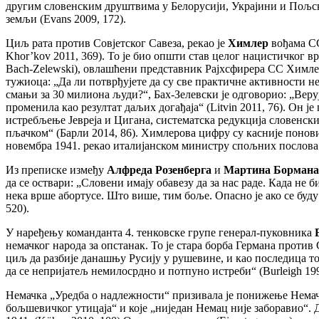
другим словенским друштвима у Белорусији, Украјини и Пољско
земљи (Еvans 2009, 172).
Циљ рата против Совјетског Савеза, рекао је
Химлер
вођама СС
Khor’kov 2011, 369). То је био општи став целог нацистичког 
Bach-Zelewski), овлашћени представник Рајхсфирера СС Химлера
тужиоца: „Да ли потврђујете да су све практичне активности н
смањи за 30 милиона људи?“, Бах-Зелевски је одговорио: „Веруј
променила као резултат даљих догађаја“ (Litvin 2011, 76). Он 
истребљење Јевреја и Цигана, систематска редукција словенск
пљачком“ (Барли 2014, 86). Химлерова цифру су касније понов
новембра 1941. рекао италијанском министру спољних послова Ћ
Из преписке између
Алфреда Розенберга
и
Мартина Бормана
да се оствари: „Словени имају обавезу да за нас раде. Када н
нека врше абортусе. Што више, тим боље. Опасно je ако се буд
520).
У наређењу команданта 4. тенковске групе генерал-пуковника
немачког народа за опстанак. То је стара борба Германа против
циљ да разбије данашњу Русију у рушевине, и као последица 
да се непријатељ немилосрдно и потпуно истреби“ (Burleigh 1997, 
Немачка „Уредба о надлежности“ призивала је понижење Немачк
бољшевичког утицаја“ и које „ниједан Немац није заборавио“.