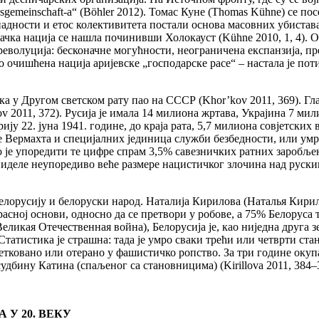
sgemeinschaft-a“ (Böhler 2012). Томас Куне (Thomas Kühne) се п
ипадности и етос колективитета постали основа масовних убист
ачка нација се нашла починивши Холокауст (Kühne 2010, 1, 4). 
револуција: бесконачне могућности, неограничена експанзија, пр
но очишћена нација аријевске „господарске расе“ – настала је по
а у Другом светском рату пао на СССР (Khor’kov 2011, 369). Гла
 2011, 372). Русија је имала 14 милиона жртава, Украјина 7 мил
ију 22. јуна 1941. године, до краја рата, 5,7 милиона совјетски
не Вермахта и специјалних јединица служби безбедности, или умр
е упоредити те цифре спрам 3,5% савезничких ратних заробљени
иделе неупоредиво веће размере нацистичког злочина над руским
Белорусију и белоруски народ. Наталија Кирилова (Наталья Кири
сној основи, односно да се претвори у робове, а 75% Белоруса тр
ликая Отечественная война), Белорусија је, као ниједна друга 
татистика је страшна: тада је умро сваки трећи или четврти ст
тковано или отерано у фашистичко ропство. За три године окупац
судбину Катина (спаљеног са становницима) (Kirillova 2011, 384–38
У 20. ВЕКУ