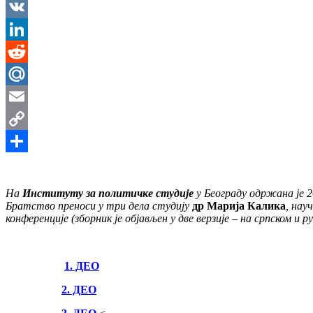
Messenger
VK
LinkedIn
Reddit
Mail.Ru
Email
Copy
Link
Share
На
Институту за политичке студије
у Београду одржана је 26
Братство преноси у три дела студију
др Марија Калика
, нау
конференције (зборник је објављен у две верзије – на српском и ру
1. ДЕО
2. ДЕО