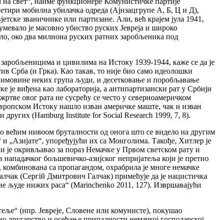
ом на свет“, наиме функционере Комунистичке партије
четири мобилна убилачка одреда (Ајнзацгрупе А, Б, Ц и Д),
јетске званичнике или партизане. Али, већ крајем јула 1941,
зумевало је масовно убиство руских Јевреја и широко
ело, око два милиона руских ратних заробљеника под
 заробљеницима и цивилима на Истоку 1939-1944, каже се да је
в Срба (и Грка). Као такав, то није био само идеолошки
и имовине неких група људи, и десетковање и поробљавање
 је виђена као лабораторија, а антипартизански рат у Србији
ртве овог рата не сусрећу се често у северноамеричком
 европском Истоку нашло изван америчке маште, чак и изван
угих (Hamburg Institute for Social Research 1999, 7, 8).
ого већим нивоом бруталности од онога што се видело на другим
 и „Азијате“, упоређујући их са Монголима. Такође, Хитлер је
 је окривљавао за пораз Немачке у Првом светском рату и
в нападачког бољшевичко-азијског непријатеља који је претио
 комбинована са пропагандом, охрабрила је многе немачке
 Галчак (Сергій Дмитрович Галчак) примећује да је нацистичкa
 људе нижих раса“ (Marinchenko 2011, 127). Извршавајући
теље“ (нпр. Јевреје, Словене или комунисте), покушао
но другарство и осећање припадности немачкој господарској