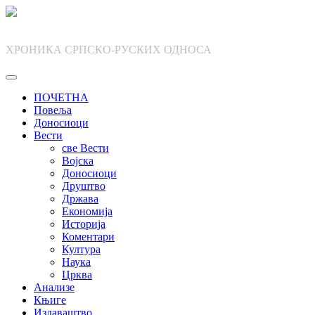
Skip
to
content
ХРОНИКА СРПСКО-РУСКИХ ОДНОСА
ПОЧЕТНА
Повеља
Доносиоци
Вести
све Вести
Војска
Доносиоци
Друштво
Држава
Економија
Историја
Коментари
Култура
Наука
Црква
Анализе
Књиге
Издаваштво