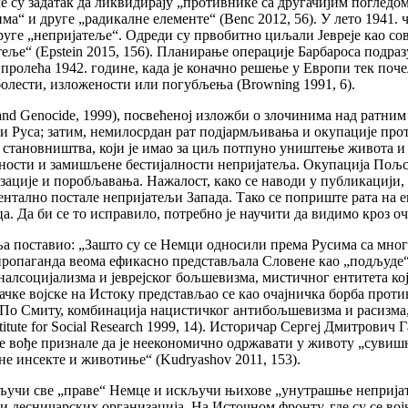
але су задатак да ликвидирају „противнике са другачијим поглед
ма“ и друге „радикалне елементе“ (Benc 2012, 56). У лето 1941. 
друге „непријатеље“. Одреди су првобитно циљали Јевреје као сов
теље“ (Epstein 2015, 156). Планирање операције Барбароса подра
пролећа 1942. године, када је коначно решење у Европи тек поч
болести, изложености или погубљења (Browning 1991, 6).
nd Genocide, 1999), посвећеној изложби о злочинима над ратним
и Руса; затим, немилосрдан рат подјармљивања и окупације проти
г становништва, који је имао за циљ потпуно уништење живота 
ности и замишљене бестијалности непријатеља. Окупација Пољске
ције и поробљавања. Нажалост, како се наводи у публикацији, ж
ментално постале непријатељи Запада. Тако се поприште рата на
а би се то исправило, потребно је научити да видимо кроз очи др
вања поставио: „Зашто су се Немци односили према Русима са мн
 пропаганда веома ефикасно представљала Словене као „подљуде“
социјализма и јеврејског бољшевизма, мистичног ентитета који
чке војске на Истоку представљао се као очајничка борба проти
 По Смиту, комбинација нацистичког антибољшевизма и расизма,
itute for Social Research 1999, 14). Историчар Сергеј Дмитрович
 вође признале да је неекономично одржавати у животу „сувишне
не инсекте и животиње“ (Kudryashov 2011, 153).
а укључи све „праве“ Немце и искључи њихове „унутрашње неприја
десничарских организација. На Источном фронту, где су се вој