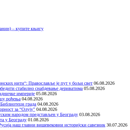
нских нити“: Православље је пут у бољи свет
06.08.2026
збедити стабилно снабдевање дериватима
05.08.2026
адничке империје
05.08.2026
ицу рођења
04.08.2026
 Библиотеци града
04.08.2026
орност за “Олују”
04.08.2026
тским народом представљен у Београду
03.08.2026
та у Београду
01.08.2026
е Русија наш главни вишевековни историјски савезник
30.07.2026