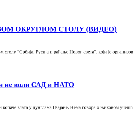
ВОМ ОКРУГЛОМ СТОЛУ (ВИДЕО)
толу “Србија, Русија и рађање Новог света”, који је организов
ин не воли САД и НАТО
 копаче злата у џунглама Гвајане. Нема говора о њиховом учешћ