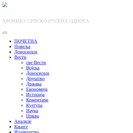
Skip
to
content
ХРОНИКА СРПСКО-РУСКИХ ОДНОСА
ПОЧЕТНА
Повеља
Доносиоци
Вести
све Вести
Војска
Доносиоци
Друштво
Држава
Економија
Историја
Коментари
Култура
Наука
Црква
Анализе
Књиге
Издаваштво