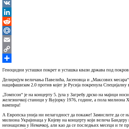
Messenger
VK
LinkedIn
Reddit
Mail.Ru
Email
Copy
Link
Share
Геноцидни усташки покрет и усташка квази држава под покровит
Делиријум величања Павелића, Јасеновца и „Максових месара“,
нацифашизам 2.0 против којег је Русија покренула Специјалну во
„Томпсон“ је на концерту 5. јула у Загребу дрско на мајици но
железничкој станици у Њујорку 1976, године, а пола милион
вампира!
А Европска унија ни нелагодност да покаже! Замислите да се 
милиона Украјинаца у Кијеву на концерту који велича Бандеру в
неонацизма у Немачкој, али као да се последњих месеци и те п