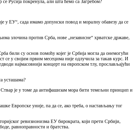
 се Русија покренула, али шта ћемо са Загребом?
ије у ЕУ“, сада имамо допунски повод и моралну обавезу да се
ељима злочина против Срба, нове „независне“ хрватске државе,
рба били су основ помоћу којег је Србија могла да онемогући
т се у својим првим месецима није одлучила за такав курс. И
дводи најмасовнији концерт на европском тлу, прослављајући
са усташама?
 Ствар је у томе да антифашизам мора бити темељни принцип и
ашке Европске уније, па да се, ако треба, о настављању тог
торијског ревизионизма ЕУ бирократа, који прети Србији,
боде, равноправности и братства.