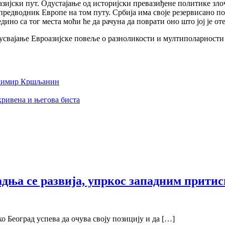
зијски пут. Одустајање од историјски превазиђене политике злочи
 предводник Европе на том путу. Србија има своје резервисано по
једино са тог места моћи ће да рачуна да поврати оно што јој је
а усвајање Евроазијске повеље о разноликости и мултиполарности у
димир Кршљанин
кривена и његова биста
адња се развија, упркос западним прити
ко Београд успева да очува своjу позициjу и да […]