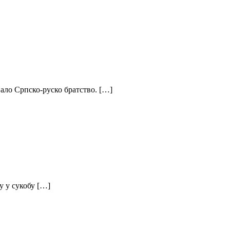
ало Српско-руско братство. […]
у у сукобу […]