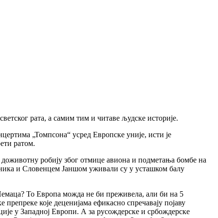
етског рата, а самим тим и читаве људске историје.
цертима „Томпсона“ усред Европске уније, исти је
рети ратом.
на доживотну робију због отмице авиона и подметања бомбе на
ника и Словенцем Јаншом уживали су у усташком балу
Немаца? То Европа можда не би преживела, али би на 5
е препреке које деценијама ефикасно спречавају појаву
ције у Западној Европи. А за русождерске и србождерске