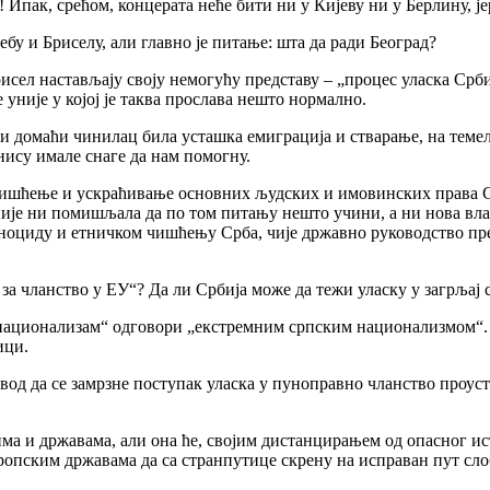
пак, срећом, концерата неће бити ни у Кијеву ни у Берлину, јер
ребу и Бриселу, али главно је питање: шта да ради Београд?
рисел настављају своју немогућу представу – „процес уласка Срб
уније у којој је таква прослава нешто нормално.
чни домаћи чинилац била усташка емиграција и стварање, на тем
нису имале снаге да нам помогну.
о чишћење и ускраћивање основних људских и имовинских права С
ије ни помишљала да по том питању нешто учини, а ни нова влас
ноциду и етничком чишћењу Срба, чије државно руководство пре
за чланство у ЕУ“? Да ли Србија може да тежи уласку у загрљај 
ки национализам“ одговори „екстремним српским национализмом“.
ици.
овод да се замрзне поступак уласка у пуноправно чланство проуст
ма и државама, али она ће, својим дистанцирањем од опасног ис
вропским државама да са странпутице скрену на исправан пут сло