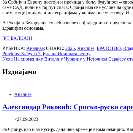
За Србију и Европу постоји и пречица у бољу будућност – евроа
саме САД, води на тај пут спаса. Србија има све услове да буде
свим асоцијацијама и интеграцијама у којима оне учествују. И 
А Русија и Белорусија су већ изнеле свој заједнички предлог з
здравијим основама.
[РТ БАЛКАН]
РУБРИКА:
Анализе
ОЗНАКЕ:
2025
,
Анализе
,
БРАТСТВО
,
Вла
Post
Previous:
Каћуша 7. јула на Иришком венцу
Next:
На споменику Виталију Чуркину у Источном Сарајеву от
navigation
Издвајамо
Анализе
Александар Раковић: Српско-руска сар
<27.09.2023
За Србиjу, као и за Русиjу, данашње време jе веома немирно. Ка