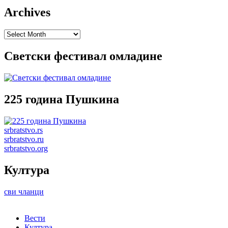
Archives
Archives
Светски фестивал омладине
225 година Пушкина
srbratstvo.rs
srbratstvo.ru
srbratstvo.org
Култура
сви чланци
Вести
Култура