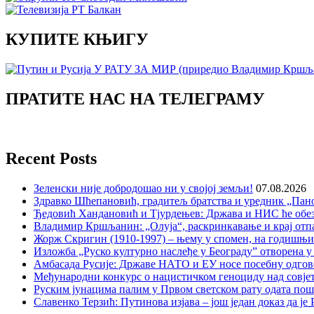
КУПИТЕ КЊИГУ
ПРАТИТЕ НАС НА ТЕЛЕГРАМУ
Recent Posts
Зеленски није добродошао ни у својој земљи!
07.08.2026
Здравко Шћепановић, градитељ братства и уредник „Пано
Ђедовић Хандановић и Тјурдењев: Држава и НИС ће обе
Владимир Кршљанин: „Олуја“, раскринкавање и крај отп
Жорж Скригин (1910-1997) – њему у спомен, на годишњ
Изложба „Руско културно наслеђе у Београду” отворена у
Амбасада Русије: Државе НАТО и ЕУ носе посебну одгов
Међународни конкурс о нацистичком геноциду над совје
Руским јунацима палим у Првом светском рату одата пош
Славенко Терзић: Путинова изјава – још један доказ да ј