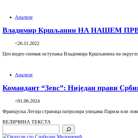
Анализе
Владимир Кршљанин НА НАШЕМ ПР
<26.11.2022
Цео видео снимак иступања Владимира Кршљанина на округлом с
Анализе
Командант “Зевс”: Ниједан прави Срб
<01.06.2024
Француска Легија странаца патролира улицама Париза или лови
ВЕЛИЧИНА ТЕКСТА
Search