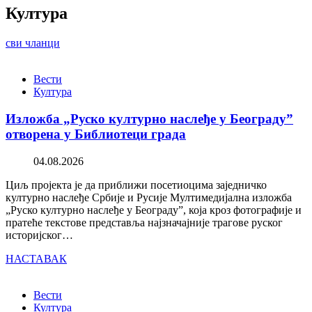
Култура
сви чланци
Вести
Култура
Изложба „Руско културно наслеђе у Београду”
отворена у Библиотеци града
04.08.2026
Циљ пројекта је да приближи посетиоцима заједничко
културно наслеђе Србије и Русије Мултимедијална изложба
„Руско културно наслеђе у Београду”, која кроз фотографије и
пратеће текстове представља најзначајније трагове руског
историјског…
НАСТАВАК
Вести
Култура