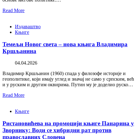
Read More
Издаваштво
Књиге
Темељи Новог света – нова књига Владимира
Кршљанина
04.04.2026
Владимир Кршљанин (1960) спада у филозофе историје и
геополитике, који имају углед и значај не само у српским, већ
и у руским и другим оквирима. Путин му је доделио руско…
Read More
Књиге
Ристановићева на промоцији књиге Панарина у
Зворнику: Води се хибридни рат против
православних Словена