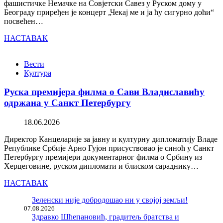
фашистичке Немачке на Совјетски Савез у Руском дому у
Београду приређен је концерт „Чекај ме и ја ћу сигурно доћи“
посвећен…
НАСТАВАК
Вести
Култура
Руска премијера филма о Сави Владиславићу
одржана у Санкт Петербургу
18.06.2026
Директор Канцеларије за јавну и културну дипломатију Владе
Републике Србије Арно Гујон присуствовао је синоћ у Санкт
Петербургу премијери документарног филма о Србину из
Херцеговине, руском дипломати и блиском сараднику…
НАСТАВАК
Зеленски није добродошао ни у својој земљи!
07.08.2026
Здравко Шћепановић, градитељ братства и