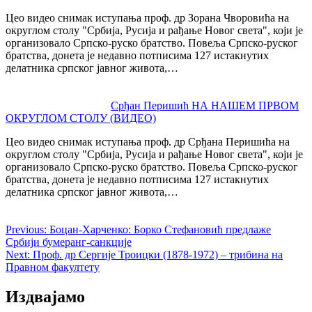
Цео видео снимак иступања проф. др Зорана Чворовића на
округлом столу "Србија, Русија и рађање Новог света", који је
организовало Српско-руско братство. Повеља Српско-руског
братства, донета је недавно потписима 127 истакнутих
делатника српског јавног живота,…
Срђан Перишић НА НАШЕМ ПРВОМ
ОКРУГЛОМ СТОЛУ (ВИДЕО)
Цео видео снимак иступања проф. др Срђана Перишића на
округлом столу "Србија, Русија и рађање Новог света", који је
организовало Српско-руско братство. Повеља Српско-руског
братства, донета је недавно потписима 127 истакнутих
делатника српског јавног живота,…
Previous:
Боцан-Харченко: Борко Стефановић предлаже
Србији бумеранг-санкције
Next:
Проф. др Сергије Троицки (1878-1972) – трибина на
Правном факултету
Издвајамо