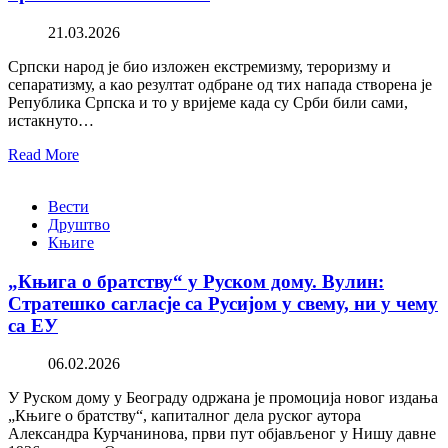
21.03.2026
Српски народ је био изложен екстремизму, тероризму и
сепаратизму, а као резултат одбране од тих напада створена је
Република Српска и то у вријеме када су Срби били сами,
истакнуто…
Read More
Вести
Друштво
Књиге
„Књига о братству“ у Руском дому. Вулин:
Стратешко сагласје са Русијом у свему, ни у чему
са ЕУ
06.02.2026
У Руском дому у Београду одржана је промоција новог издања
„Књиге о братству“, капиталног дела руског аутора
Александра Курчанинова, први пут објављеног у Нишу давне