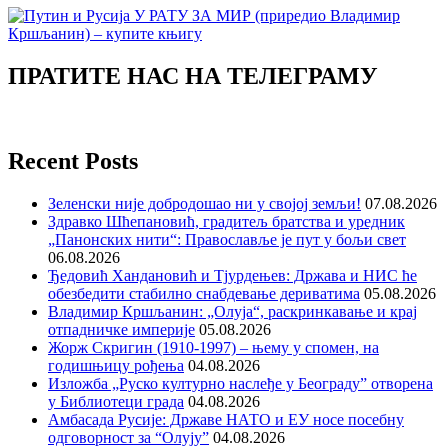
ПРАТИТЕ НАС НА ТЕЛЕГРАМУ
Recent Posts
Зеленски није добродошао ни у својој земљи!
07.08.2026
Здравко Шћепановић, градитељ братства и уредник
„Панонских нити“: Православље је пут у бољи свет
06.08.2026
Ђедовић Хандановић и Тјурдењев: Држава и НИС ће
обезбедити стабилно снабдевање дериватима
05.08.2026
Владимир Кршљанин: „Олуја“, раскринкавање и крај
отпадничке империје
05.08.2026
Жорж Скригин (1910-1997) – њему у спомен, на
годишњицу рођења
04.08.2026
Изложба „Руско културно наслеђе у Београду” отворена
у Библиотеци града
04.08.2026
Амбасада Русије: Државе НАТО и ЕУ носе посебну
одговорност за “Олују”
04.08.2026