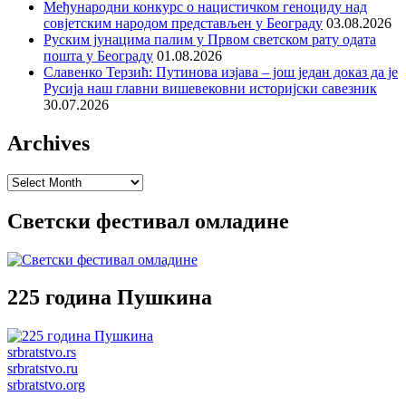
Међународни конкурс о нацистичком геноциду над
совјетским народом представљен у Београду
03.08.2026
Руским јунацима палим у Првом светском рату одата
пошта у Београду
01.08.2026
Славенко Терзић: Путинова изјава – још један доказ да је
Русија наш главни вишевековни историјски савезник
30.07.2026
Archives
Archives
Светски фестивал омладине
225 година Пушкина
srbratstvo.rs
srbratstvo.ru
srbratstvo.org