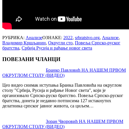
РУБРИКА:
Анализе
ОЗНАКЕ:
2022
,
srbratstvo.org
,
Анализе
,
Владимир Кршљанин
,
Округли сто
,
Повеља Српско-руског
братства
,
Србија Русија и рађање новог света
ПОВЕЗАНИ ЧЛАНЦИ
Post
Бранко Павловић НА НАШЕМ ПРВОМ
ОКРУГЛОМ СТОЛУ (ВИДЕО)
navigation
Цео видео снимак иступања Бранка Павловића на округлом
столу "Србија, Русија и рађање Новог света", који је
организовало Српско-руско братство. Повеља Српско-руског
братства, донета је недавно потписима 127 истакнутих
делатника српског јавног живота, са циљем…
Зоран Чворовић НА НАШЕМ ПРВОМ
ОКРУГЛОМ СТОЛУ (ВИДЕО)