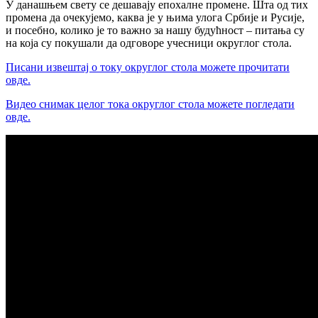
У данашњем свету се дешавају епохалне промене. Шта од тих
промена да очекујемо, каква је у њима улога Србије и Русије,
и посебно, колико је то важно за нашу будућност – питања су
на која су покушали да одговоре учесници округлог стола.
Писани извештај о току округлог стола можете прочитати
овде.
Видео снимак целог тока округлог стола можете погледати
овде.