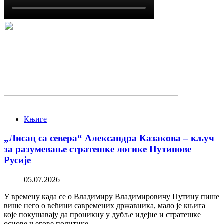
Књиге
„Лисац са севера“ Александра Казакова – кључ
за разумевање стратешке логике Путинове
Русије
05.07.2026
У времену када се о Владимиру Владимировичу Путину пише
више него о већини савремених државника, мало је књига
које покушавају да проникну у дубље идејне и стратешке
основе његове политике.…