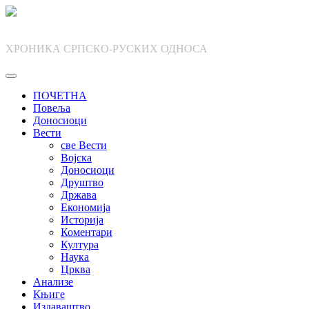
Skip
to
content
ХРОНИКА СРПСКО-РУСКИХ ОДНОСА
ПОЧЕТНА
Повеља
Доносиоци
Вести
све Вести
Војска
Доносиоци
Друштво
Држава
Економија
Историја
Коментари
Култура
Наука
Црква
Анализе
Књиге
Издаваштво