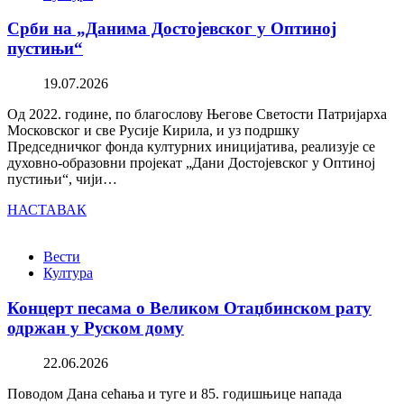
Срби на „Данима Достојевског у Оптиној
пустињи“
19.07.2026
Од 2022. године, по благослову Његове Светости Патријарха
Московског и све Русије Кирила, и уз подршку
Председничког фонда културних иницијатива, реализује се
духовно-образовни пројекат „Дани Достојевског у Оптиној
пустињи“, чији…
НАСТАВАК
Вести
Култура
Концерт песама о Великом Отаџбинском рату
одржан у Руском дому
22.06.2026
Поводом Дана сећања и туге и 85. годишњице напада