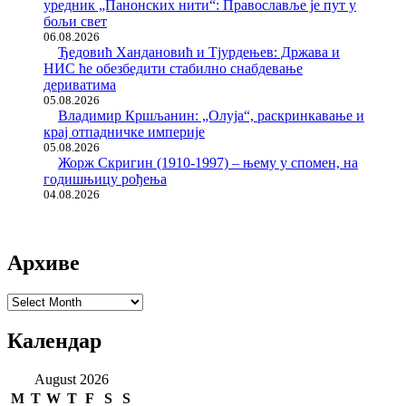
уредник „Панонских нити“: Православље је пут у
бољи свет
06.08.2026
Ђедовић Хандановић и Тјурдењев: Држава и
НИС ће обезбедити стабилно снабдевање
дериватима
05.08.2026
Владимир Кршљанин: „Олуја“, раскринкавање и
крај отпадничке империје
05.08.2026
Жорж Скригин (1910-1997) – њему у спомен, на
годишњицу рођења
04.08.2026
Архиве
Архиве
Календар
August 2026
M
T
W
T
F
S
S