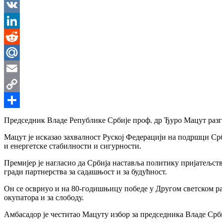
Messenger
VK
LinkedIn
Reddit
Mail.Ru
Email
Copy
Link
Share
Председник Владе Републике Србије проф. др Ђуро Мацут разго
Мацут је исказао захвалност Руској Федерацији на подршци Срб
и енергетске стабилности и сигурности.
Премијер је нагласио да Србија наставља политику пријатељств
гради партнерства за садашњост и за будућност.
Он се осврнуо и на 80-годишњицу победе у Другом светском рат
окупатора и за слободу.
Амбасадор је честитао Мацуту избор за председника Владе Срби