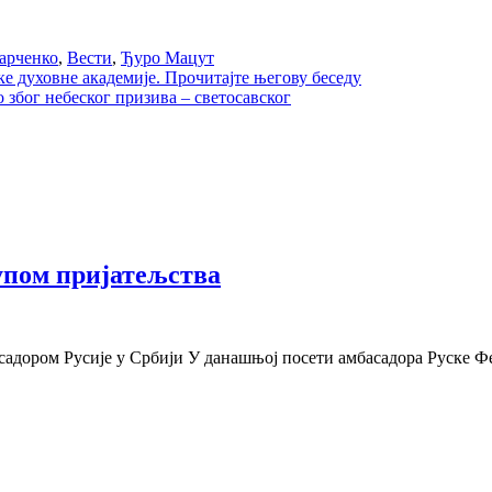
арченко
,
Вести
,
Ђуро Мацут
е духовне академије. Прочитајте његову беседу
 због небеског призива – светосавског
упом пријатељства
асадором Русије у Србији У данашњој посети амбасадора Руске 