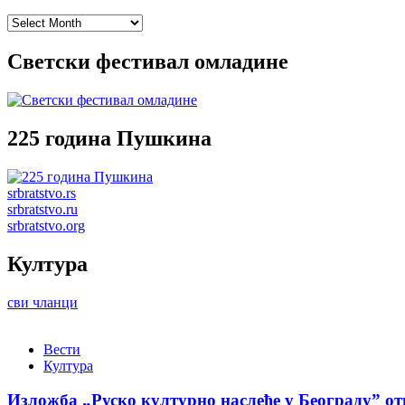
Archives
Светски фестивал омладине
225 година Пушкина
srbratstvo.rs
srbratstvo.ru
srbratstvo.org
Култура
сви чланци
Вести
Култура
Изложба „Руско културно наслеђе у Београду” от