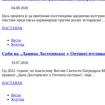
04.08.2026
Циљ пројекта је да приближи посетиоцима заједничко културно 
текстове представља најзначајније трагове руског историјског
НАСТАВАК
Вести
Култура
Срби на „Данима Достојевског у Оптиној пустињ
19.07.2026
Од 2022. године, по благослову Његове Светости Патријарха М
пројекат „Дани Достојевског у Оптиној пустињи“, чији…
НАСТАВАК
Вести
Култура