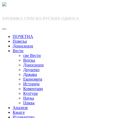
Skip
to
content
ХРОНИКА СРПСКО-РУСКИХ ОДНОСА
ПОЧЕТНА
Повеља
Доносиоци
Вести
све Вести
Војска
Доносиоци
Друштво
Држава
Економија
Историја
Коментари
Култура
Наука
Црква
Анализе
Књиге
Издаваштво