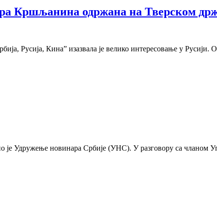
ра Кршљанина одржана на Тверском држ
ја, Русија, Кина” изазвала је велико интересовање у Русији. О
о је Удружење новинара Србије (УНС). У разговору са чланом 