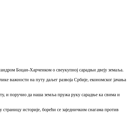
сандром Боцан-Харченком о свеукупној сарадњи двеју земаља.
лике важности на путу даљег развоја Србије, економског јачања
ту, и поручио да наша земља пружа руку сарадње ка свима и
у страницу историје, борећи се заједничким снагама против