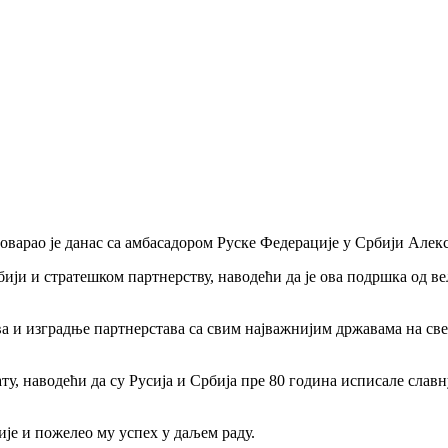
варао je данас са амбасадором Руске Федерације у Србији Алек
ији и стратешком партнерству, наводећи да је ова подршка oд ве
а и изградње партнерстава са свим најважнијим државама на све
у, наводећи да су Русија и Србија пре 80 година исписале славн
је и пожелео му успех у даљем раду.