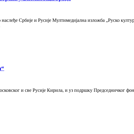
наслеђе Србије и Русије Мултимедијална изложба „Руско културн
…
и“
осковског и све Русије Кирила, и уз подршку Председничког фон