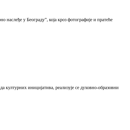
о наслеђе у Београду”, која кроз фотографије и пратеће
да културних иницијатива, реализује се духовно-образовни