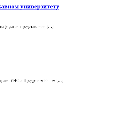
авном универзитету
на је данас представљена […]
Управе УНС-а Предрагом Равом […]