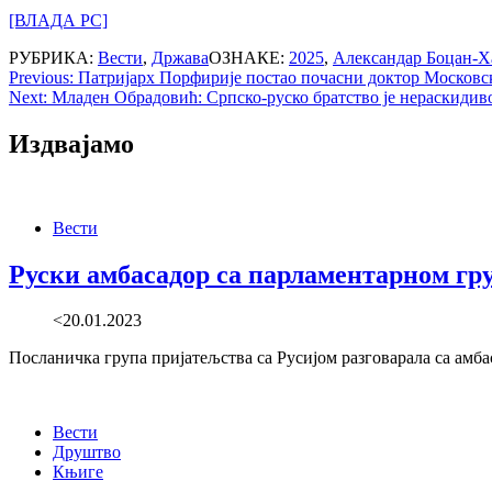
[ВЛАДА РС]
РУБРИКА:
Вести
,
Држава
ОЗНАКЕ:
2025
,
Александар Боцан-Х
Post
Previous:
Патријарх Порфирије постао почасни доктор Московск
Next:
Младен Обрадовић: Српско-руско братство је нераскидиво
navigation
Издвајамо
Вести
Руски амбасадор са парламентарном гр
<20.01.2023
Посланичка група пријатељства са Русијом разговарала са амб
Вести
Друштво
Књиге