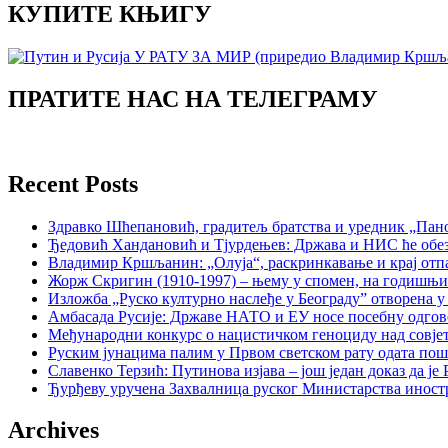
КУПИТЕ КЊИГУ
ПРАТИТЕ НАС НА ТЕЛЕГРАМУ
Recent Posts
Здравко Шћепановић, градитељ братства и уредник „Пано
Ђедовић Хандановић и Тјурдењев: Држава и НИС ће обе
Владимир Кршљанин: „Олуја“, раскринкавање и крај отп
Жорж Скригин (1910-1997) – њему у спомен, на годишњ
Изложба „Руско културно наслеђе у Београду” отворена у
Амбасада Русије: Државе НАТО и ЕУ носе посебну одгов
Међународни конкурс о нацистичком геноциду над совје
Руским јунацима палим у Првом светском рату одата пош
Славенко Терзић: Путинова изјава – још један доказ да ј
Ђурђеву уручена Захвалница руског Министарства иност
Archives