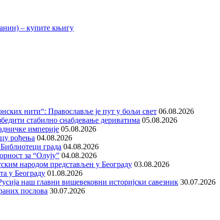
нских нити“: Православље је пут у бољи свет
06.08.2026
збедити стабилно снабдевање дериватима
05.08.2026
адничке империје
05.08.2026
ицу рођења
04.08.2026
 Библиотеци града
04.08.2026
орност за “Олују”
04.08.2026
тским народом представљен у Београду
03.08.2026
та у Београду
01.08.2026
е Русија наш главни вишевековни историјски савезник
30.07.2026
раних послова
30.07.2026