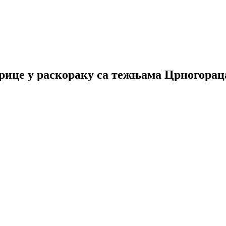
рице у раскораку са тежњама Црногорац