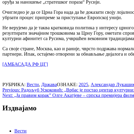
оруђа за наношење „стратешког пораза“ Русији.
Очигледно је да се Црна Гора нада да ће доказати своју лојал
убрзати процес припреме за приступање Европској унији.
Не верујемо да је таква кратковида политика у интересу црно
резултирати значајним трошковима за Црну Гору, ометати спро
културни афинитет са Русима, учвршћен вековним традицијама. 
Са своје стране, Москва, као и раније, чврсто подржава норм
партнери. Ипак, остајемо отворени за обнављање дијалога и об
[АМБАСАДА РФ ЦГ]
РУБРИКА:
Вести
,
Држава
ОЗНАКЕ:
2025
,
Александар Лукаши
Post
Previous:
Радољуб Ускоковић: „Врбас је постао центар културних
Next:
„Ја правим корак” Олге Акатјеве – српска премијера фил
navigation
Издвајамо
Вести