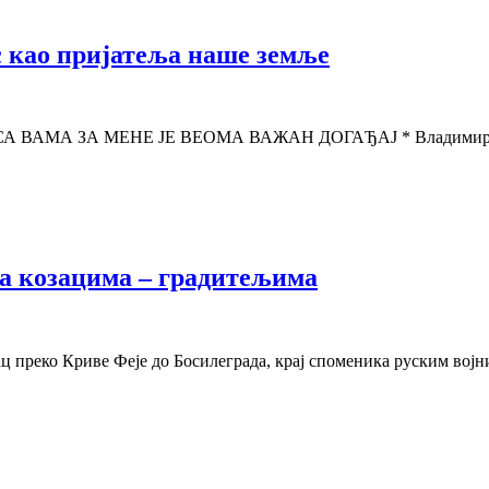
 као пријатеља наше земље
ВАМА ЗА МЕНЕ ЈЕ ВЕОМА ВАЖАН ДОГАЂАЈ * Владимир ПУ
а козацима – градитељима
 преко Криве Феје до Босилеграда, крај споменика руским воjн