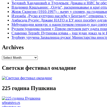
Ђедовић Хандановић и Тјурдењев: Држава и НИС ће обе
Владимир Кршљанин: „Олуја“, раскринкавање и крај отп
Жорж Скригин (1910-1997) – њему у спомен, на годишњ
Изложба „Руско културно наслеђе у Београду” отворена у
Амбасада Русије: Државе НАТО и ЕУ носе посебну одгов
Међународни конкурс о нацистичком геноциду над совје
Руским јунацима палим у Првом светском рату одата пош
Славенко Терзић: Путинова изјава – још један доказ да ј
Ђурђеву уручена Захвалница руског Министарства иност
Archives
Archives
Светски фестивал омладине
225 година Пушкина
srbratstvo.rs
srbratstvo.ru