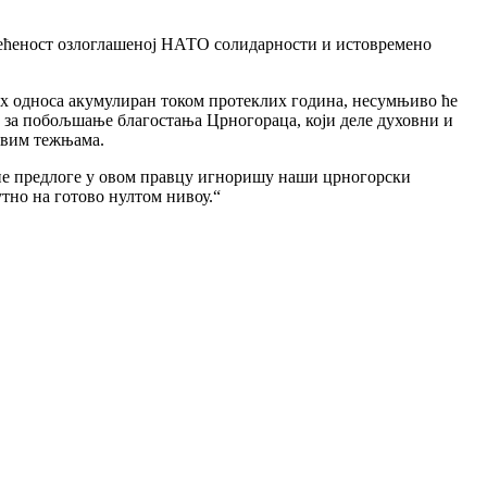
освећеност озлоглашеној НАТО солидарности и истовремено
ких односа акумулиран током протеклих година, несумњиво ће
 за побољшање благостања Црногораца, који деле духовни и
ховим тежњама.
ивне предлоге у овом правцу игноришу наши црногорски
тно на готово нултом нивоу.“