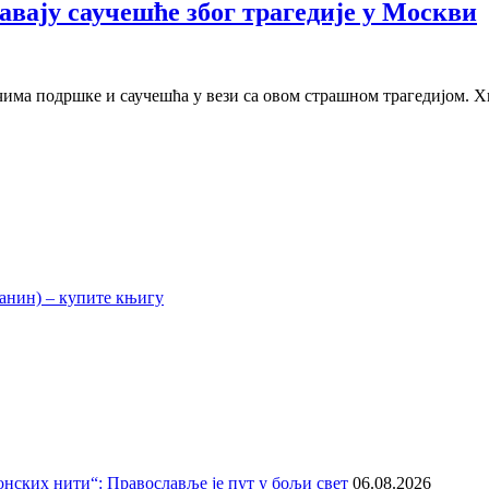
вају саучешће због трагедије у Москви
чима подршке и саучешћа у вези са овом страшном трагедијом. Х
нских нити“: Православље је пут у бољи свет
06.08.2026