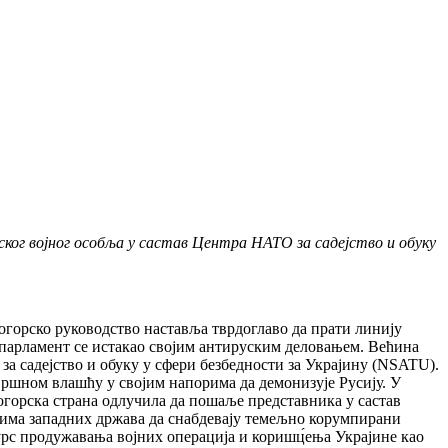
ког војног особља у састав Центра НАТО за садејство и обуку
горско руководство наставља тврдоглаво да прати линију
и парламент се истакао својим антируским деловањем. Већина
 за садејство и обуку у сфери безбедности за Украјину (NSATU).
звршном влашћу у својим напорима да демонизује Русију. У
ногорска страна одлучила да пошаље представника у састав
ма западних држава да снабдевају темељно корумпирани
урс продужавања војних операција и коришц́ења Украјине као