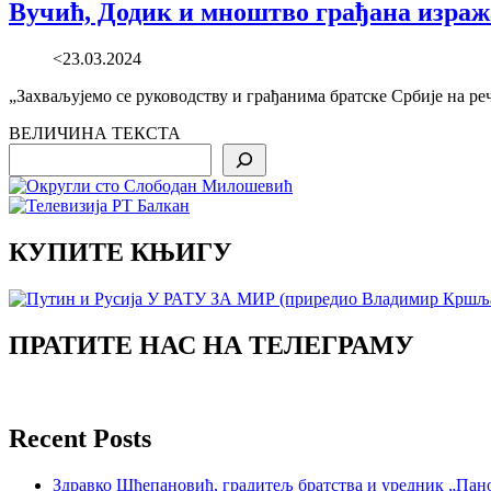
Вучић, Додик и мноштво грађана изража
<23.03.2024
„Захваљујемо се руководству и грађанима братске Србије на ре
ВЕЛИЧИНА ТЕКСТА
Search
КУПИТЕ КЊИГУ
ПРАТИТЕ НАС НА ТЕЛЕГРАМУ
Recent Posts
Здравко Шћепановић, градитељ братства и уредник „Пано