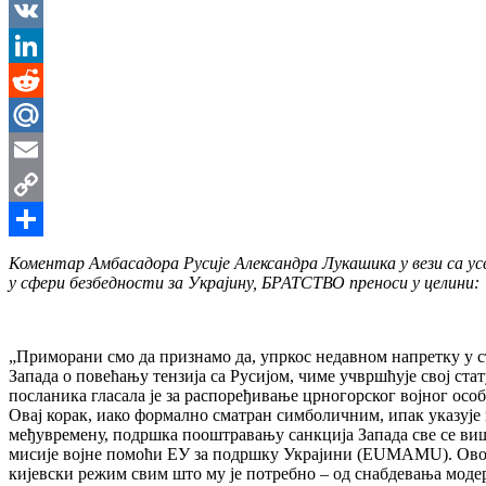
Messenger
VK
LinkedIn
Reddit
Mail.Ru
Email
Copy
Link
Share
Коментар Амбасадора Русије Александра Лукашика у вези са ус
у сфери безбедности за Украјину, БРАТСТВО преноси у целини:
„Приморани смо да признамо да, упркос недавном напретку у с
Запада о повећању тензија са Русијом, чиме учвршћује свој с
посланика гласала је за распоређивање црногорског војног особ
Овај корак, иако формално сматран симболичним, ипак указује 
међувремену, подршка пооштравању санкција Запада све се више
мисије војне помоћи ЕУ за подршку Украјини (ЕUМАМU). Ово 
кијевски режим свим што му је потребно – од снабдевања моде