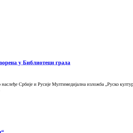
ворена у Библиотеци града
наслеђе Србије и Русије Мултимедијална изложба „Руско културн
…
и“