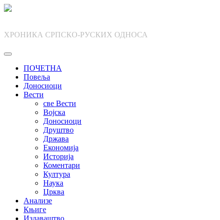
Skip
to
content
ХРОНИКА СРПСКО-РУСКИХ ОДНОСА
ПОЧЕТНА
Повеља
Доносиоци
Вести
све Вести
Војска
Доносиоци
Друштво
Држава
Економија
Историја
Коментари
Култура
Наука
Црква
Анализе
Књиге
Издаваштво