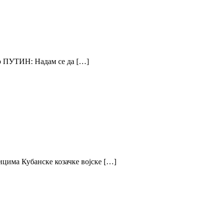
ТИН: Надам се да […]
ицима Кубанске козачке воjске […]