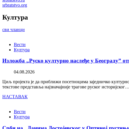
srbratstvo.org
Култура
сви чланци
Вести
Култура
Изложба „Руско културно наслеђе у Београду” от
04.08.2026
Циљ пројекта је да приближи посетиоцима заједничко културно 
текстове представља најзначајније трагове руског историјског
НАСТАВАК
Вести
Култура
Срби на „Данима Достојевског у Оптиној пустињ