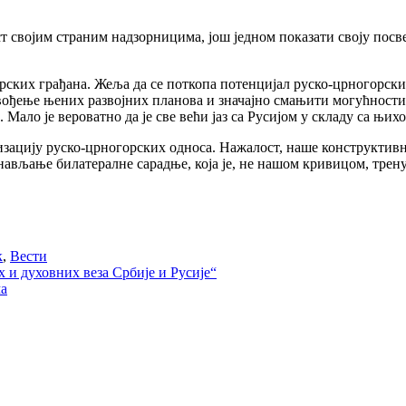
ност својим страним надзорницима, још једном показати своју п
горских грађана. Жеља да се поткопа потенцијал руско-црногорс
вођење њених развојних планова и значајно смањити могућности
Мало је вероватно да је све већи јаз са Русијом у складу са њи
ализацију руско-црногорских односа. Нажалост, наше конструкт
нављање билатералне сарадње, која је, не нашом кривицом, трену
к
,
Вести
 и духовних веза Србије и Русије“
ма