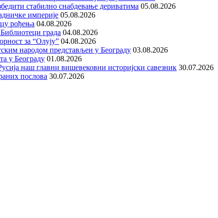
збедити стабилно снабдевање дериватима
05.08.2026
адничке империје
05.08.2026
ицу рођења
04.08.2026
 Библиотеци града
04.08.2026
орност за “Олују”
04.08.2026
тским народом представљен у Београду
03.08.2026
та у Београду
01.08.2026
е Русија наш главни вишевековни историјски савезник
30.07.2026
раних послова
30.07.2026