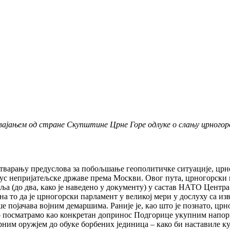
вајањем од стране Скупштине Црне Горе одлуке о слању црногорс
тварању предуслова за побољшање геополитичке ситуације, црно
татус непријатељске државе према Москви. Овог пута, црногорск
ља (до два, како је наведено у документу) у састав НАТО Центра
на то да је црногорски парламент у великој мери у дослуху са и
 појачава војним демаршима. Раније је, као што је познато, цр
посматрамо као конкретан допринос Подгорице укупним напори
рним оружјем до обуке борбених јединица – како би наставиле к