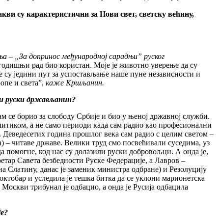
кви су карактеристични за Нови свет, светску већину,
ња – „За допринос међународној сарадњи” руског
огодишњи рад био користан. Моје је животно уверење да су
оне су једини пут за успостављање наше пуне независности и
опе и света”
,
каже Кршљанин.
о и руски држављанин?
ам се борио за слободу Србије и био у њеној државној служби.
литиком, а не само периоди када сам радио као професионални
. Деведесетих година прошлог века сам радио с целим светом –
а) – читаве државе. Велики труд смо посвећивали суседима, уз
да помогне, код нас су долазили руски добровољци. А онда је,
ретар Савета безбедности Руске Федерације, а Лавров –
а Слатину, данас је заменик министра одбране) и Резолуцију
. октобар и уследила је тешка битка да се уклони марионетска
Москви трибунал је одбацио, а онда је Русија одбацила
је?