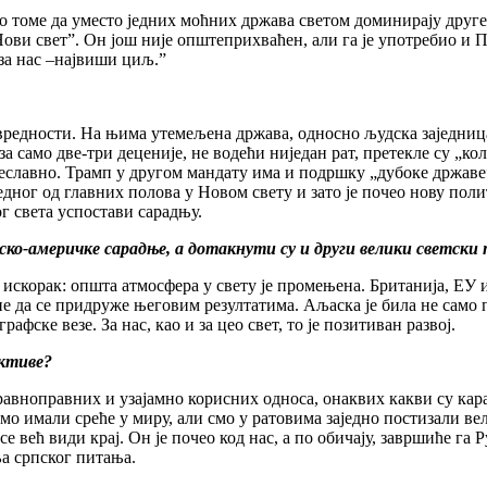
 о томе да уместо једних моћних држава светом доминирају друге.
ови свет”. Он још није општеприхваћен, али га је употребио и П
 за нас –највиши циљ.”
редности. На њима утемељена држава, односно људска заједница
а само две-три деценије, не водећи ниједан рат, претекле су „ко
еславно. Трамп у другом мандату има и подршку „дубоке државе”
дног од главних полова у Новом свету и зато је почео нову поли
г света успостави сарадњу.
о-америчке сарадње, а дотакнути су и други велики светски п
н искорак: општа атмосфера у свету је промењена. Британија, ЕУ
не да се придруже његовим резултатима. Аљаска је била не само
афске везе. За нас, као и за цео свет, то је позитиван развој.
ективе?
авноправних и узајамно корисних односа, онаквих какви су кар
смо имали среће у миру, али смо у ратовима заједно постизали ве
се већ види крај. Он је почео код нас, а по обичају, завршиће га
ња српског питања.