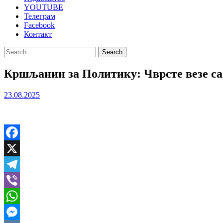
YOUTUBE
Телеграм
Facebook
Контакт
Search
for:
Кршљанин за Политику: Чврсте везе са 
23.08.2025
Facebook
X
Telegram
Viber
WhatsApp