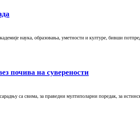
ада
кадемије наука, образовања, уметности и културе, бивши потпр
ез почива на суверености
у сарадњу са свима, за праведни мултиполарни поредак, за истинс