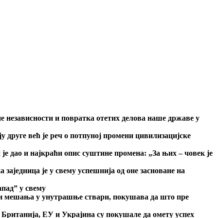
не независности и повратка отетих делова наше државе у
у друге већ је реч о потпуној промени цивилизацијске
је дао и најкраћи опис суштине промена: „За њих – човек је
заједница је у свему успешнија од оне засноване на
апад” у свему
је и мешања у унутрашње ствари, покушава да што пре
 Британија, ЕУ и Украјина су покушале да омету успех