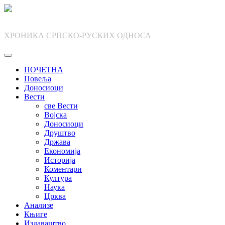
Skip
to
content
ХРОНИКА СРПСКО-РУСКИХ ОДНОСА
ПОЧЕТНА
Повеља
Доносиоци
Вести
све Вести
Војска
Доносиоци
Друштво
Држава
Економија
Историја
Коментари
Култура
Наука
Црква
Анализе
Књиге
Издаваштво