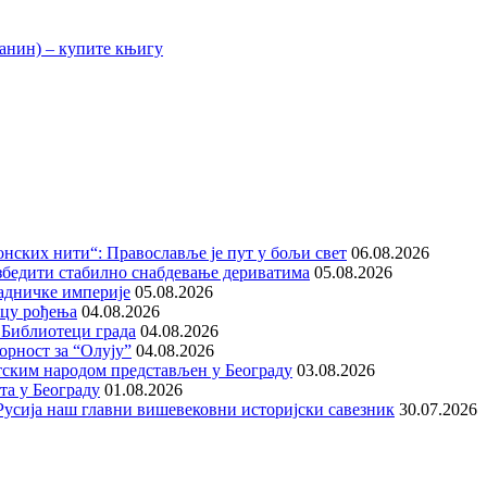
нских нити“: Православље је пут у бољи свет
06.08.2026
збедити стабилно снабдевање дериватима
05.08.2026
адничке империје
05.08.2026
ицу рођења
04.08.2026
 Библиотеци града
04.08.2026
орност за “Олују”
04.08.2026
тским народом представљен у Београду
03.08.2026
та у Београду
01.08.2026
е Русија наш главни вишевековни историјски савезник
30.07.2026