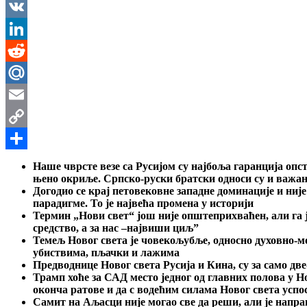
Messenger
VK
LinkedIn
Reddit
Mail.Ru
Email
Copy
Link
Share
Наше чврсте везе са Русијом су најбоља гаранција опс
њено окриље. Српско-руски братски односи су и важан
Догодио се крај петовековне западне доминације и ниј
парадигме. То је највећа промена у историји
Термин „Нови свет“ још није општеприхваћен, али га ј
средство, а за нас –највиши циљ”
Темељ Новог света је човекољубље, односно духовно-мо
убиствима, пљачки и лажима
Предводнице Новог света Русија и Кина, су за само две
Трамп хоће за САД место једног од главних полова у Н
оконча ратове и да с водећим силама Новог света усп
Самит на Аљасци није могао све да реши, али је напр