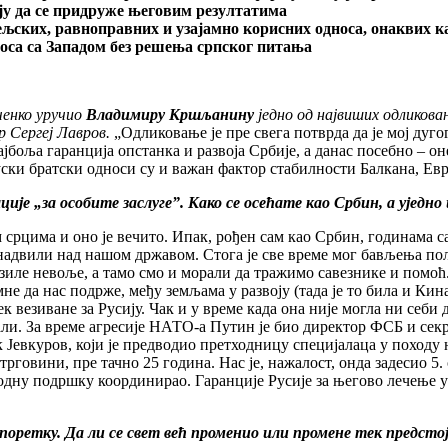
ају да се придруже његовим резултатима
љских, равноправних и узајамно корисних односа, онаквих ка
оса са Западом без решења српског питања
ченко уручио
Владимиру Кршљанину
једно од највиших одликова
 Сергеј Лавров.
„Одликовање је пре свега потврда да је мој дуг
најбоља гаранција опстанка и развоја Србије, а данас посебно – 
ски братски односи су и важан фактор стабилности Балкана, Евр
је „за особите заслуге”. Како се осећате као Србин, а уједн
 срцима и оно је вечито. Ипак, рођен сам као Србин, годинама с
 надвили над нашом државом. Стога је све време мог бављења по
азиле невоље, а тамо смо и морали да тражимо савезнике и помоћ
не да нас подрже, међу земљама у развоју (тада је то била и Кин
 везиване за Русију. Чак и у време када она није могла ни себи 
кали. За време агресије НАТО-а Путин је био директор ФСБ и сек
Јевкуров, који је предводио претходницу специјалаца у походу н
трговини, пре тачно 25 година. Нас је, нажалост, онда задесио 5
одну подршку координирао. Гаранције Русије за његово лечење у 
поретку. Да ли се свет већ променио или промене тек предсто