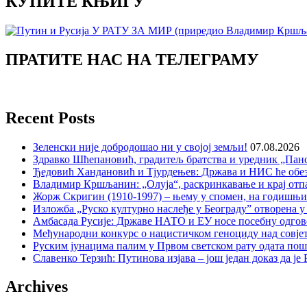
КУПИТЕ КЊИГУ
ПРАТИТЕ НАС НА ТЕЛЕГРАМУ
Recent Posts
Зеленски није добродошао ни у својој земљи!
07.08.2026
Здравко Шћепановић, градитељ братства и уредник „Пано
Ђедовић Хандановић и Тјурдењев: Држава и НИС ће обе
Владимир Кршљанин: „Олуја“, раскринкавање и крај отп
Жорж Скригин (1910-1997) – њему у спомен, на годишњ
Изложба „Руско културно наслеђе у Београду” отворена у
Амбасада Русије: Државе НАТО и ЕУ носе посебну одгов
Међународни конкурс о нацистичком геноциду над совје
Руским јунацима палим у Првом светском рату одата пош
Славенко Терзић: Путинова изјава – још један доказ да ј
Archives