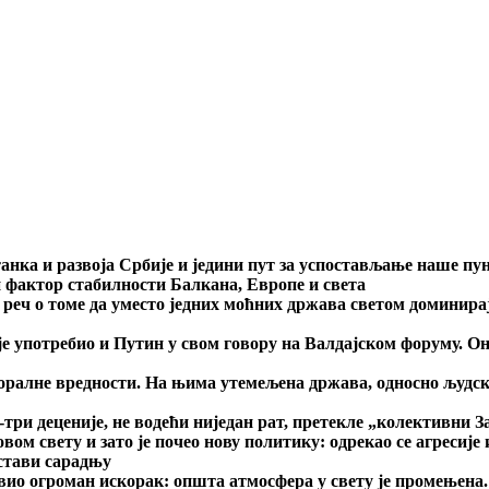
танка и развоја Србије и једини пут за успостављање наше пу
 фактор стабилности Балкана, Европе и света
е реч о томе да уместо једних моћних држава светом доминирај
е употребио и Путин у свом говору на Валдајском форуму. Он 
ралне вредности. На њима утемељена држава, односно људска 
-три деценије, не водећи ниједан рат, претекле „колективни З
овом свету и зато је почео нову политику: одрекао се агреси
остави сарадњу
авио огроман искорак: општа атмосфера у свету је промењена.