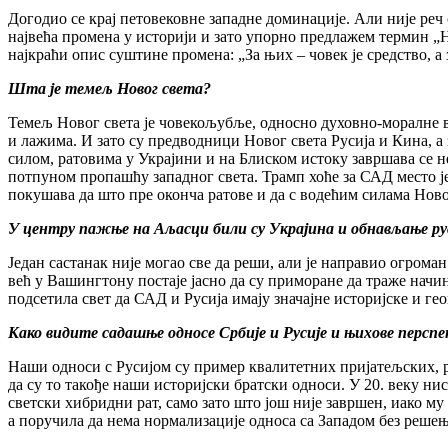
Догодио се крај петовековне западне доминације. Али није реч
највећа промена у историји и зато упорно предлажем термин „Н
најкраћи опис суштине промена: „За њих – човек је средство, а
Шта је темељ Новог света?
Темељ Новог света је човекољубље, односно духовно-моралне в
и лажима. И зато су предводници Новог света Русија и Кина, а з
силом, ратовима у Украјини и на Блиском истоку завршава се н
потпуном пропашћу западног света. Трамп хоће за САД место је
покушава да што пре оконча ратове и да с водећим силама Ново
У центру пажње на Аљасци били су Украјина и обнављање руск
Један састанак није могао све да реши, али је направио огрома
већ у Вашингтону постаје јасно да су приморане да траже начи
подсетила свет да САД и Русија имају значајне историјске и геогр
Како видите садашње односе Србије и Русије и њихове персп
Наши односи с Русијом су пример квалитетних пријатељских, р
да су то такође наши историјски братски односи. У 20. веку ни
светски хибридни рат, само зато што још није завршен, иако му 
а поручила да нема нормализације односа са Западом без реше