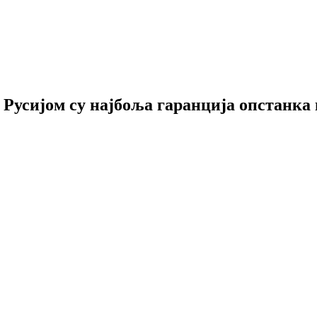
Русијом су најбоља гаранција опстанка 