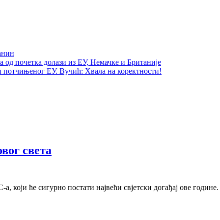
анин
од почетка долази из ЕУ, Немачке и Британије
и потчињеног ЕУ. Вучић: Хвала на коректности!
вог света
, који ће сигурно постати највећи свјетски догађај ове године