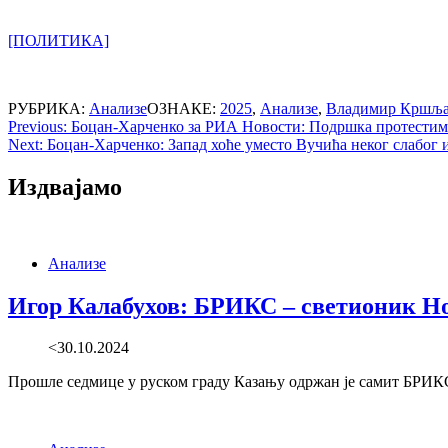
[ПОЛИТИКА]
РУБРИКА:
Анализе
ОЗНАКЕ:
2025
,
Анализе
,
Владимир Кршљ
Post
Previous:
Боцан-Харченко за РИА Новости: Подршка протестима 
Next:
Боцан-Харченко: Запад хоће уместо Вучића неког слабог 
navigation
Издвајамо
Анализе
Игор Калабухов: БРИКС – светионик Но
<30.10.2024
Прошле седмице у руском граду Казању одржан је самит БРИКС-а