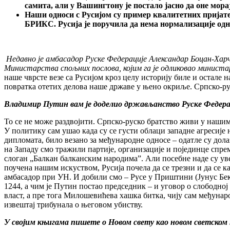
самита, али у Вашингтону је постало јасно да оне мор
Наши односи с Русијом су пример квалитетних пријате
БРИКС. Русија је поручила да нема нормализације одн
Недавно је амбасадор Руске Федерације Александар Боцан-Хар
Министарства спољних послова, којим га је одликовао министар
наше чврсте везе са Русијом кроз целу историју биле и остале 
повратка отетих делова наше државе у њено окриље. Српско-ру
Владимир Путин вам је доделио држављанство Руске Федераци
То се не може раздвојити. Српско-руско братство живи у нашим
У политику сам ушао када су се густи облаци западне агресије
дипломата, било везано за међународне односе – одатле су дол
на Западу смо тражили партије, организације и појединце спрем
слоган „Балкан балканским народима”. Али посебне наде су увек
поучена нашим искуством, Русија почела да се трезни и да се 
амбасадор при УН. И добили смо – Русе у Приштини (Јунус Бек 
1244, а чим је Путин постао председник – и уговор о слободној 
власт, а пре тога Милошевићева хашка битка, чију сам међунар
извештај трибунала о његовом убиству.
У својим књигама пишете о Новом свету као новом светском 