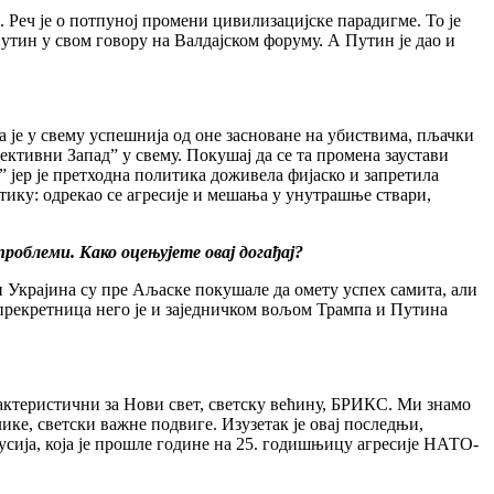
 Реч је о потпуној промени цивилизацијске парадигме. То је
утин у свом говору на Валдајском форуму. А Путин је дао и
 је у свему успешнија од оне засноване на убиствима, пљачки
лективни Запад” у свему. Покушај да се та промена заустави
 јер је претходна политика доживела фијаско и запретила
тику: одрекао се агресије и мешања у унутрашње ствари,
роблеми. Како оцењујете овај догађај?
 и Украјина су пре Аљаске покушале да омету успех самита, али
 прекретница него је и заједничком вољом Трампа и Путина
актеристични за Нови свет, светску већину, БРИКС. Ми знамо
лике, светски важне подвиге. Изузетак је овај последњи,
 Русија, која је прошле године на 25. годишњицу агресије НАТО-