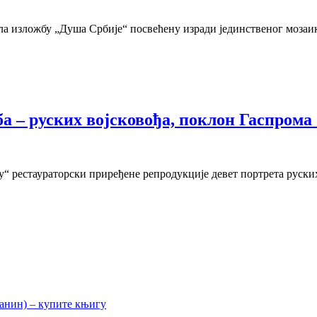
ла изложбу „Душа Србије“ посвећену изради јединственог мозаи
а – руских војсковођа, поклон Гаспрома
“ рестаураторски приређене репродукције девет портрета руски