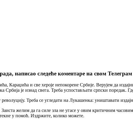
града, написао следеће коментаре на свом Телеграм
а, Караџића и све хероје непокорене Србије. Верујем да издајни
 Србија је изнад свега. Треба успостављати српски поредак. Гд
 револуцију. Треба се угледати на Лукашенка: уништавати издајн
Заиста желим да га силе зла не угасе у овим критичним часовима
ритекне у помоћ. Издржите, колико можете.