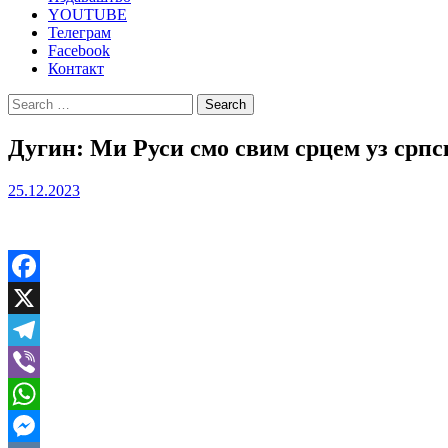
YOUTUBE
Телеграм
Facebook
Контакт
Search
for:
Дугин: Ми Руси смо свим срцем уз српс
25.12.2023
Facebook
X
Telegram
Viber
WhatsApp