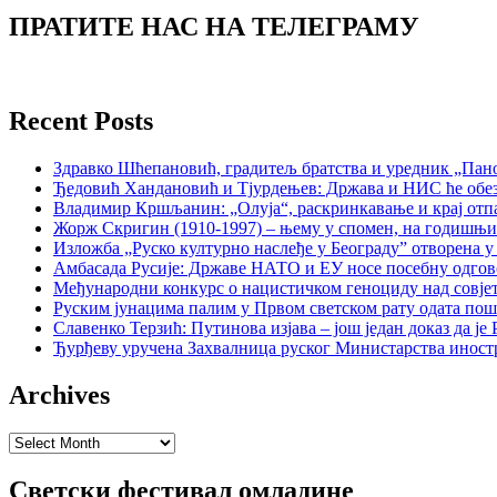
ПРАТИТЕ НАС НА ТЕЛЕГРАМУ
Recent Posts
Здравко Шћепановић, градитељ братства и уредник „Пано
Ђедовић Хандановић и Тјурдењев: Држава и НИС ће обе
Владимир Кршљанин: „Олуја“, раскринкавање и крај отп
Жорж Скригин (1910-1997) – њему у спомен, на годишњ
Изложба „Руско културно наслеђе у Београду” отворена у
Амбасада Русије: Државе НАТО и ЕУ носе посебну одгов
Међународни конкурс о нацистичком геноциду над совје
Руским јунацима палим у Првом светском рату одата пош
Славенко Терзић: Путинова изјава – још један доказ да ј
Ђурђеву уручена Захвалница руског Министарства иност
Archives
Archives
Светски фестивал омладине