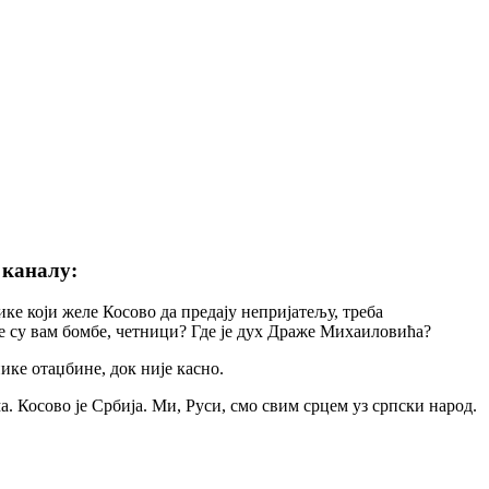
 каналу:
ке који желе Косово да предају непријатељу, треба
е су вам бомбе, четници? Где је дух Драже Михаиловића?
ике отаџбине, док није касно.
. Косово је Србија. Ми, Руси, смо свим срцем уз српски народ.