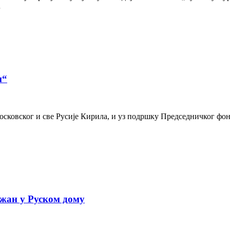
…
и“
осковског и све Русије Кирила, и уз подршку Председничког фон
жан у Руском дому