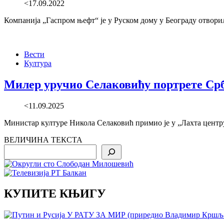
<17.09.2022
Компанија „Гаспром њефт“ је у Руском дому у Београду отвори
Вести
Култура
Милер уручио Селаковићу портрете Срб
<11.09.2025
Министар културе Никола Селаковић примио је у „Лахта центру
ВЕЛИЧИНА ТЕКСТА
Search
КУПИТЕ КЊИГУ