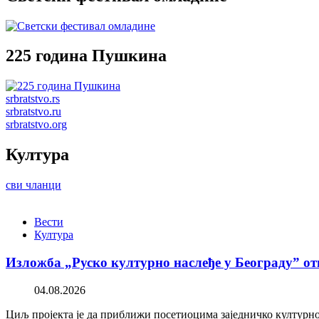
225 година Пушкина
srbratstvo.rs
srbratstvo.ru
srbratstvo.org
Култура
сви чланци
Вести
Култура
Изложба „Руско културно наслеђе у Београду” от
04.08.2026
Циљ пројекта је да приближи посетиоцима заједничко културно 