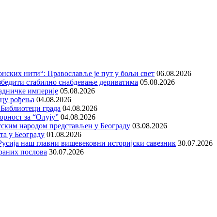
нских нити“: Православље је пут у бољи свет
06.08.2026
збедити стабилно снабдевање дериватима
05.08.2026
адничке империје
05.08.2026
ицу рођења
04.08.2026
 Библиотеци града
04.08.2026
орност за “Олују”
04.08.2026
тским народом представљен у Београду
03.08.2026
та у Београду
01.08.2026
е Русија наш главни вишевековни историјски савезник
30.07.2026
раних послова
30.07.2026