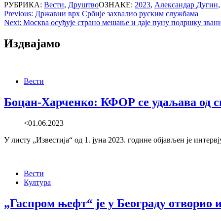
РУБРИКА:
Вести
,
Друштво
ОЗНАКЕ:
2023
,
Александар Дугин
Post
Previous:
Државни врх Србије захвалио руским службама
Next:
Москва осуђује страно мешање и даје пуну подршку зван
navigation
Издвајамо
Вести
Боцан-Харченко: КФОР се удаљава од с
<01.06.2023
У листу „Известија“ од 1. јуна 2023. године објављен је инте
Вести
Култура
„Гаспром њефт“ је у Београду отворио 