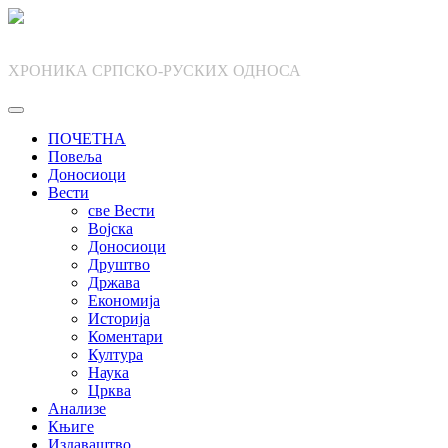
Skip
to
content
ХРОНИКА СРПСКО-РУСКИХ ОДНОСА
ПОЧЕТНА
Повеља
Доносиоци
Вести
све Вести
Војска
Доносиоци
Друштво
Држава
Економија
Историја
Коментари
Култура
Наука
Црква
Анализе
Књиге
Издаваштво