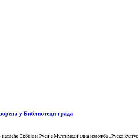
ворена у Библиотеци града
наслеђе Србије и Русије Мултимедијална изложба „Руско културн