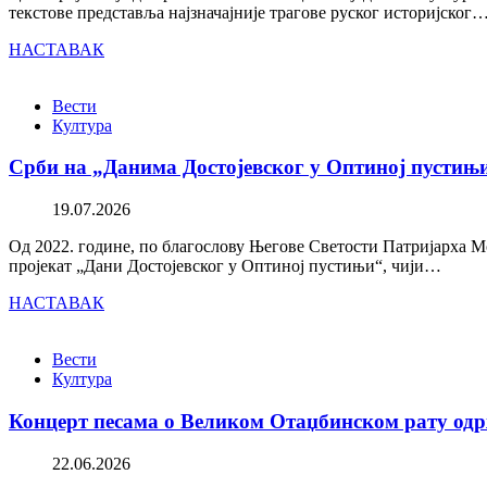
текстове представља најзначајније трагове руског историјског
НАСТАВАК
Вести
Култура
Срби на „Данима Достојевског у Оптиној пустињ
19.07.2026
Од 2022. године, по благослову Његове Светости Патријарха М
пројекат „Дани Достојевског у Оптиној пустињи“, чији…
НАСТАВАК
Вести
Култура
Концерт песама о Великом Отаџбинском рату одр
22.06.2026