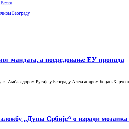
,
Вести
ичном Београду
вог мандата, а посредовање ЕУ пропада
рвју са Амбасадором Русије у Београду Александром Боцан-Харчен
изложбу „Душа Србије“ о изради мозаика