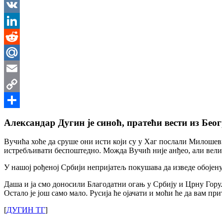
Messenger
VK
LinkedIn
Reddit
Mail.Ru
Email
Copy
Link
Share
Александар Дугин је синоћ, пратећи вести из Бео
Вучића хоће да сруше они исти који су у Хаг послали Милошевић
истребљивати беспоштедно. Можда Вучић није анђео, али велика
У нашој рођеној Србији непријатељ покушава да изведе обојену
Даша и ја смо доносили Благодатни огањ у Србију и Црну Гору. 
Остало је још само мало. Русија ће ојачати и моћи ће да вам п
[
ДУГИН ТГ
]