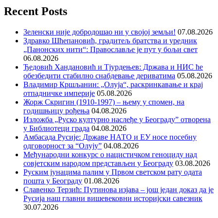
Recent Posts
Зеленски није добродошао ни у својој земљи!
07.08.2026
Здравко Шћепановић, градитељ братства и уредник
„Панонских нити“: Православље је пут у бољи свет
06.08.2026
Ђедовић Хандановић и Тјурдењев: Држава и НИС ће
обезбедити стабилно снабдевање дериватима
05.08.2026
Владимир Кршљанин: „Олуја“, раскринкавање и крај
отпадничке империје
05.08.2026
Жорж Скригин (1910-1997) – њему у спомен, на
годишњицу рођења
04.08.2026
Изложба „Руско културно наслеђе у Београду” отворена
у Библиотеци града
04.08.2026
Амбасада Русије: Државе НАТО и ЕУ носе посебну
одговорност за “Олују”
04.08.2026
Међународни конкурс о нацистичком геноциду над
совјетским народом представљен у Београду
03.08.2026
Руским јунацима палим у Првом светском рату одата
пошта у Београду
01.08.2026
Славенко Терзић: Путинова изјава – још један доказ да је
Русија наш главни вишевековни историјски савезник
30.07.2026