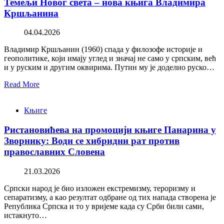
Темељи Новог света – нова књига Владимира
Кршљанина
04.04.2026
Владимир Кршљанин (1960) спада у филозофе историје и
геополитике, који имају углед и значај не само у српским, већ
и у руским и другим оквирима. Путин му је доделио руско…
Read More
Књиге
Ристановићева на промоцији књиге Панарина у
Зворнику: Води се хибридни рат против
православних Словена
21.03.2026
Српски народ је био изложен екстремизму, тероризму и
сепаратизму, а као резултат одбране од тих напада створена је
Република Српска и то у вријеме када су Срби били сами,
истакнуто…