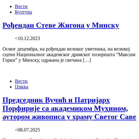
Вести
Култура
Рођендан Стеве Жигона у Минску
<10.12.2023
Осмог децембра, на рођендан великог уметника, на великој
сцени Националног академског драмског позоришта “Максим
Горки” у Минску, одржана је свечана […]
Вести
Црква
Председник Вучић и Патријарх
Порфирије са академиком Мухином,
аутором живописа у храму Светог Саве
<08.07.2025