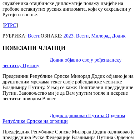
службеника отаџбинске дипломатије полажу цвијеће на
гробове истакнутих руских дипломата, који су сахрањени у
Русији и ван ње.
[
РТРС
]
РУБРИКА:
Вести
ОЗНАКЕ:
2023
,
Вести
,
Милорад Додик
ПОВЕЗАНИ ЧЛАНЦИ
Post
Додик објавио своју рођенданску
честитку Путину
navigation
Председник Републике Српске Милорад Додик објавио је на
друштвеним мрежама текст своје рођенданске честитке
Владимиру Путину. У њој се каже: Поштовани предсједниче
Путин, Задовољство ми је да Вам упутим топле и искрене
честитке поводом Вашег…
Додик одликовао Путина Орденом
Републике Српске на огрлици
Предсједник Републике Српске Милорад Додик одликовао је
предсједника Руске Федерације Владимира Путина Орденом