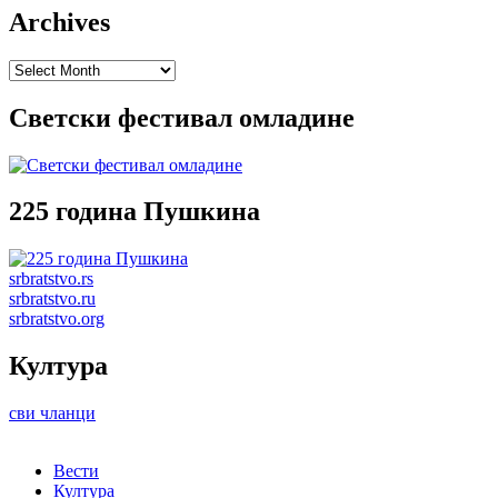
Archives
Archives
Светски фестивал омладине
225 година Пушкина
srbratstvo.rs
srbratstvo.ru
srbratstvo.org
Култура
сви чланци
Вести
Култура