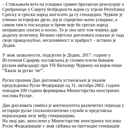
– Стављањем вета на усвајање срамне британске резолуције о
Сребреници у Савјету безбједности којом су хтјели Републику
Српску и српски народ жигосати да су геноцидни, Чуркин је
учинио историјско дјело, јер је спријечио њено усвајање, а
самим тим и посљедице и бреме које би српски народ
неправедно сносио и носио. То је оно што том човјеку даје
додатну величину. Велики свјетски дипломата показао је тада
своје правдољубље, несаломивост и храброст – истакао је
Додик.
У знак захвалности, подсјетио је Додик, 2017. године у
Источном Сарајеву постављена је спомен-плоча бившем
руском амбасадору при УН Виталију Чуркину на којем пише
“Хвала за руско ‘не'”.
Руски празник Дан дипломата установљен је указом
предсједника Руске Федерације од 31. октобра 2002. године
поводом 200 година формирања Министарства иностраних
послова Русије.
Дан дипломата симбол је континуитета различитих периода у
историји руске спољнополитичке службе и представља
нераскидиву везу међу генерацијама.
На овај дан, запослени у Министарству иностраних послова
Руске Федедерације у знак сјећања на претходне генерације