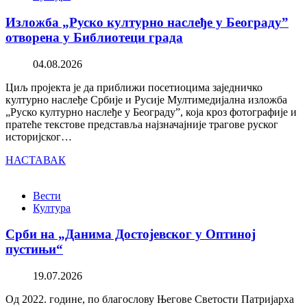
Изложба „Руско културно наслеђе у Београду”
отворена у Библиотеци града
04.08.2026
Циљ пројекта је да приближи посетиоцима заједничко
културно наслеђе Србије и Русије Мултимедијална изложба
„Руско културно наслеђе у Београду”, која кроз фотографије и
пратеће текстове представља најзначајније трагове руског
историјског…
НАСТАВАК
Вести
Култура
Срби на „Данима Достојевског у Оптиној
пустињи“
19.07.2026
Од 2022. године, по благослову Његове Светости Патријарха