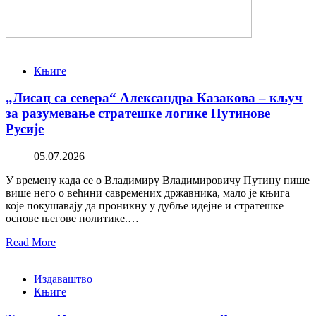
Књиге
„Лисац са севера“ Александра Казакова – кључ
за разумевање стратешке логике Путинове
Русије
05.07.2026
У времену када се о Владимиру Владимировичу Путину пише
више него о већини савремених државника, мало је књига
које покушавају да проникну у дубље идејне и стратешке
основе његове политике.…
Read More
Издаваштво
Књиге