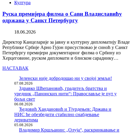
Култура
Руска премијера филма о Сави Владиславићу
одржана у Санкт Петербургу
18.06.2026
Директор Канцеларије за јавну и културну дипломатију Владе
Републике Србије Арно Гујон присуствовао је синоћ у Санкт
Петербургу премијери документарног филма о Србину из
Херцеговине, руском дипломати и блиском сараднику…
НАСТАВАК
Зеленски није добродошао ни у својој земљи!
07.08.2026
Здравко Шћепановић, градитељ братства и
уредник „Панонских нити“: Православље је пут у
бољи свет
06.08.2026
Ђедовић Хандановић и Тјурдењев: Држава и
НИС ће обезбедити стабилно снабдевање
дериватима
05.08.2026
Владимир Кршљанин: „Олуја“, раскринкавање и