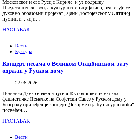
Московског и све Русије Кирила, и уз подршку
Председничког фонда културних иницијатива, реализује се
духовно-образовни пројекат „Дани Достојевског у Оптиној
пустињи“, чији…
НАСТАВАК
Вести
Култура
Концерт песама о Великом Отаџбинском рату
одржан у Руском дому
22.06.2026
Поводом Дана сећања и туге и 85. годишњице напада
фашистичке Немачке на Совјетски Савез у Руском дому у
Београду приређен је концерт „Чекај ме и ја ћу сигурно доћи“
посвећен…
НАСТАВАК
Вести