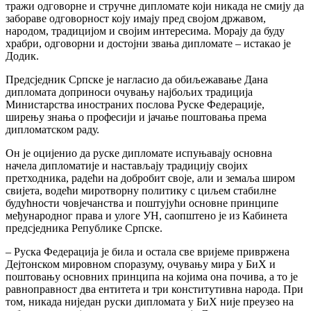
тражи одговорне и стручне дипломате који никада не смију да
забораве одговорност коју имају пред својом државом,
народом, традицијом и својим интересима. Морају да буду
храбри, одговорни и достојни звања дипломате – истакао је
Додик.
Предсједник Српске је нагласио да обиљежавање Дана
дипломата доприноси очувању најбољих традиција
Министарства иностраних послова Руске Федерације,
ширењу знања о професији и јачање поштовања према
дипломатском раду.
Он је оцијенио да руске дипломате испуњавају основна
начела дипломатије и настављају традицију својих
претходника, радећи на добробит своје, али и земаља широм
свијета, водећи миротворну политику с циљем стабилне
будућности човјечанства и поштујући основне принципе
међународног права и улоге УН, саопштено је из Кабинета
предсједника Републике Српске.
– Руска Федерација је била и остала све вријеме привржена
Дејтонском мировном споразуму, очувању мира у БиХ и
поштовању основних принципа на којима она почива, а то је
равноправност два ентитета и три конститутивна народа. При
том, никада ниједан руски дипломата у БиХ није преузео на