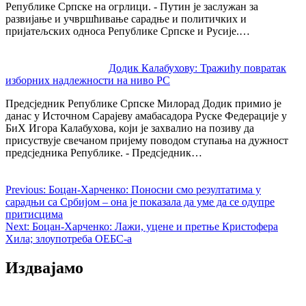
Републике Српске на огрлици. - Путин је заслужан за
развијање и учвршћивање сарадње и политичких и
пријатељских односа Републике Српске и Русије.…
Додик Калабухову: Тражићу повратак
изборних надлежности на ниво РС
Предсједник Републике Српске Милорад Додик примио је
данас у Источном Сарајеву амабасадора Руске Федерације у
БиХ Игора Калабухова, који је захвалио на позиву да
присуствује свечаном пријему поводом ступања на дужност
предсједника Републике. - Предсједник…
Previous:
Боцан-Харченко: Поносни смо резултатима у
сарадњи са Србијом – она је показала да уме да се одупре
притисцима
Next:
Боцан-Харченко: Лажи, уцене и претње Кристофера
Хила; злоупотреба ОЕБС-а
Издвајамо