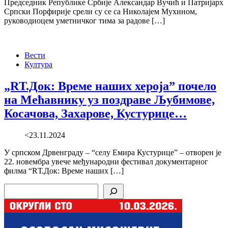
Председник Републике Србије Александар Вучић и Патријарх
Српски Порфирије срели су се са Николајем Мухином,
руководиоцем уметничког тима за радове […]
Вести
Култура
„RТ.Док: Време наших хероја” почело
на Мећавнику уз поздраве Љубимове,
Косачова, Захарове, Кустурице…
<23.11.2024
У српском Дрвенграду – “селу Емира Кустурице” – отворен је
22. новембра увече међународни фестивал документарног
филма “RТ.Док: Време наших […]
Search