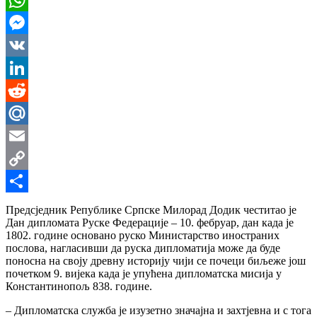
WhatsApp
Messenger
VK
LinkedIn
Reddit
Mail.Ru
Email
Copy
Link
Share
Предсједник Републике Српске Милорад Додик честитао је
Дан дипломата Руске Федерације – 10. фебруар, дан када је
1802. године основано руско Министарство иностраних
послова, нагласивши да руска дипломатија може да буде
поносна на своју древну историју чији се почеци биљеже још
почетком 9. вијека када је упућена дипломатска мисија у
Константинопољ 838. године.
– Дипломатска служба је изузетно значајна и захтјевна и с тога