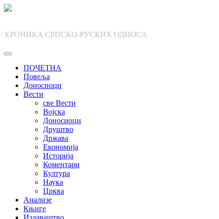
Skip
to
content
ХРОНИКА СРПСКО-РУСКИХ ОДНОСА
ПОЧЕТНА
Повеља
Доносиоци
Вести
све Вести
Војска
Доносиоци
Друштво
Држава
Економија
Историја
Коментари
Култура
Наука
Црква
Анализе
Књиге
Издаваштво