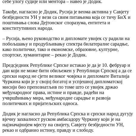
себе улогу судије или ментора – навео је Додик.
Такође, нагласио је Додик, Русија је веома активна у Савјету
безбједности УН у вези са свим питањима која се тичу БиХ и
поштивања слова Дејтонског споразума, ентитета и
конститутивних народа.
– Русија, њено руководство и дипломате увијек су радили на
побољшању и продубљивању спектра билатералне сарадње,
како политичке, тако и економске, образовне, културне,
спортске, хуманитарне – рекао је Додик.
Предсједник Републике Српске истакао је да је 10. фебруар и
дан који не може бити обиљежен у Републици Српској а да се
српски народ не сјети великог човјека и дипломате Виталија
Чуркина који је у својој богатој и успјешној дипломатској
мисији био препознатљив по томе што се увијек држао
међународног права, истине и правде, радећи на
учвршћивању мира, међународне сарадње и развоја
политичких и пријатељских односа.
Додик је нагласио да Република Српска и српски народ дугују
вјечну захвалност руском амбасадору Чуркину који је на
најзначајнијем мјесту на свијету, Савјету безбједности УН,
рекао и одбранио истину, правду и слободу.