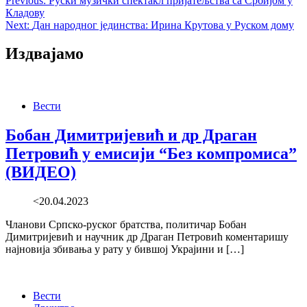
Post
Previous:
Руски музички спектакл пријатељства са Србијом у
Кладову
navigation
Next:
Дан народног јединства: Ирина Крутова у Руском дому
Издвајамо
Вести
Бобан Димитријевић и др Драган
Петровић у емисији “Без компромиса”
(ВИДЕО)
<20.04.2023
Чланови Српско-руског братства, политичар Бобан
Димитријевић и научник др Драган Петровић коментаришу
најновија збивања у рату у бившој Украјини и […]
Вести