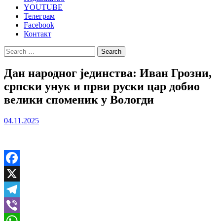
YOUTUBE
Телеграм
Facebook
Контакт
Search
for:
Дан народног јединства: Иван Грозни,
српски унук и први руски цар добио
велики споменик у Вологди
04.11.2025
Facebook
X
Telegram
Viber