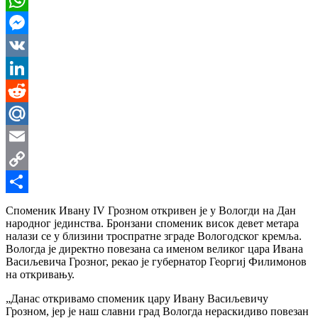
WhatsApp
Messenger
VK
LinkedIn
Reddit
Mail.Ru
Email
Copy
Link
Share
Споменик Ивану IV Грозном откривен је у Вологди на Дан
народног јединства. Бронзани споменик висок девет метара
налази се у близини троспратне зграде Вологодског кремља.
Вологда је директно повезана са именом великог цара Ивана
Васиљевича Грозног, рекао је губернатор Георгиј Филимонов
на откривању.
„Данас откривамо споменик цару Ивану Васиљевичу
Грозном, јер је наш славни град Вологда нераскидиво повезан