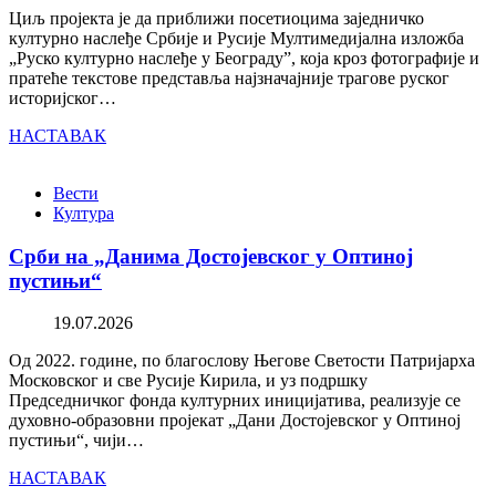
Циљ пројекта је да приближи посетиоцима заједничко
културно наслеђе Србије и Русије Мултимедијална изложба
„Руско културно наслеђе у Београду”, која кроз фотографије и
пратеће текстове представља најзначајније трагове руског
историјског…
НАСТАВАК
Вести
Култура
Срби на „Данима Достојевског у Оптиној
пустињи“
19.07.2026
Од 2022. године, по благослову Његове Светости Патријарха
Московског и све Русије Кирила, и уз подршку
Председничког фонда културних иницијатива, реализује се
духовно-образовни пројекат „Дани Достојевског у Оптиној
пустињи“, чији…
НАСТАВАК