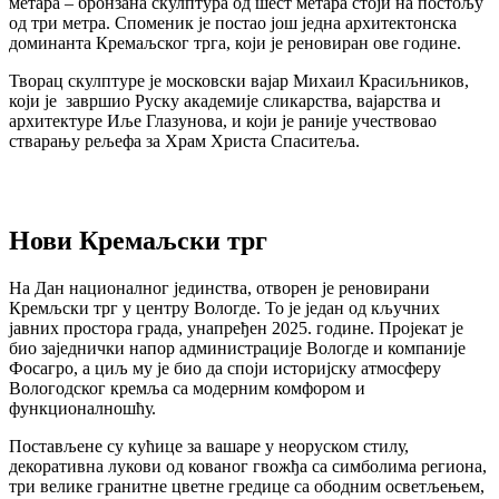
метара – бронзана скулптура од шест метара стоји на постољу
од три метра. Споменик је постао још једна архитектонска
доминанта Кремаљског трга, који је реновиран ове године.
Творац скулптуре је московски вајар Михаил Красиљников,
који је завршио Руску академије сликарства, вајарства и
архитектуре Иље Глазунова, и који је раније учествовао
стварању рељефа за Храм Христа Спаситеља.
Нови Кремаљски трг
На Дан националног јединства, отворен је реновирани
Кремљски трг у центру Вологде. То је један од кључних
јавних простора града, унапређен 2025. године. Пројекат је
био заједнички напор администрације Вологде и компаније
Фосагро, а циљ му је био да споји историјску атмосферу
Вологодског кремља са модерним комфором и
функционалношћу.
Постављене су кућице за вашаре у неоруском стилу,
декоративна лукови од кованог гвожђа са симболима региона,
три велике гранитне цветне гредице са ободним осветљењем,