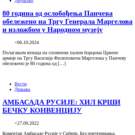
Друштво
80 година од ослобођења Панчева
обележено на Тргу Генерала Маргелова
и изложбом у Народном музеју
<06.10.2024
Полагањем венаца на споменик палим борцима Црвене
армије на Тргу Василија Филиповича Маргелова у Панчеву
обележено је 80 година од […]
Вести
Држава
АМБАСАДА РУСИЈЕ: ХИЛ КРШИ
БЕЧКУ КОНВЕНЦИЈУ
<27.09.2022
Коментар Амбасаде Русије у Србији. Без претеривања,