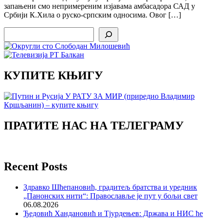
запањени смо непримереним изјавама амбасадора САД у
Србији К.Хила о руско-српским односима. Овог […]
Search
КУПИТЕ КЊИГУ
ПРАТИТЕ НАС НА ТЕЛЕГРАМУ
Recent Posts
Здравко Шћепановић, градитељ братства и уредник
„Панонских нити“: Православље је пут у бољи свет
06.08.2026
Ђедовић Хандановић и Тјурдењев: Држава и НИС ће