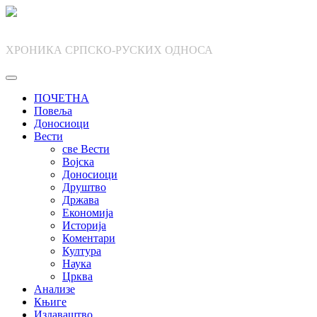
Skip
to
content
ХРОНИКА СРПСКО-РУСКИХ ОДНОСА
ПОЧЕТНА
Повеља
Доносиоци
Вести
све Вести
Војска
Доносиоци
Друштво
Држава
Економија
Историја
Коментари
Култура
Наука
Црква
Анализе
Књиге
Издаваштво