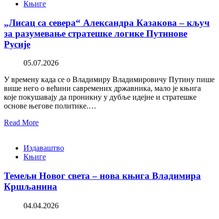
Књиге
„Лисац са севера“ Александра Казакова – кључ
за разумевање стратешке логике Путинове
Русије
05.07.2026
У времену када се о Владимиру Владимировичу Путину пише
више него о већини савремених државника, мало је књига
које покушавају да проникну у дубље идејне и стратешке
основе његове политике.…
Read More
Издаваштво
Књиге
Темељи Новог света – нова књига Владимира
Кршљанина
04.04.2026