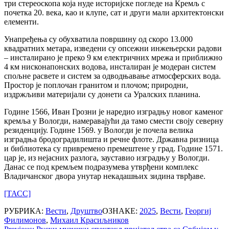
три стереоскопа која нуде историјске погледе на Кремљ с
почетка 20. века, као и клупе, сат и други мали архитектонски
елементи.
Унапређења су обухватила површину од скоро 13.000
квадратних метара, изведени су опсежни инжењерски радови
– инсталирано је преко 9 км електричних мрежа и приближно
4 км нисконапонских водова, инсталиран је модеран систем
спољне расвете и систем за одводњавање атмосферских вода.
Простор је поплочан гранитом и плочом; природни,
издржљиви материјали су донети са Уралских планина.
Године 1566, Иван Грозни је наредио изградњу новог каменог
кремља у Вологди, намеравајући да тамо смести своју северну
резиденцију. Године 1569. у Вологди је почела велика
изградња бродоградилишта и речне флоте. Државна ризница
и библиотека су привремено премештене у град. Године 1571.
цар је, из нејасних разлога, зауставио изградњу у Вологди.
Данас се под кремљем подразумева утврђени комплекс
Владичанског двора унутар некадашњих зидина тврђаве.
[ТАСС]
РУБРИКА:
Вести
,
Друштво
ОЗНАКЕ:
2025
,
Вести
,
Георгиј
Филимонов
,
Михаил Красиљников