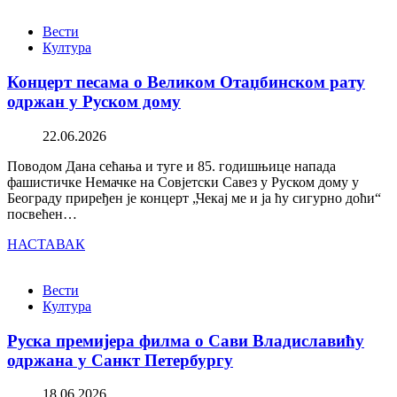
Вести
Култура
Концерт песама о Великом Отаџбинском рату
одржан у Руском дому
22.06.2026
Поводом Дана сећања и туге и 85. годишњице напада
фашистичке Немачке на Совјетски Савез у Руском дому у
Београду приређен је концерт „Чекај ме и ја ћу сигурно доћи“
посвећен…
НАСТАВАК
Вести
Култура
Руска премијера филма о Сави Владиславићу
одржана у Санкт Петербургу
18.06.2026