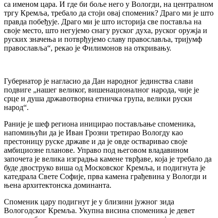
са именом цара. И где би боље него у Вологди, на централном
тргу Кремља, требало да стоји овај споменик? Драго ми је што
правда побеђује. Драго ми је што историја све поставља на
своје место, што негујемо снагу руског духа, руског оружја и
руских значења и потврђујемо славу православља, тријумф
православља“, рекао је Филимонов на откривању.
Губернатор је нагласио да Дан народног јединства слави
подвиге „нашег великог, вишенационалног народа, чије је
срце и душа државотворна етничка група, велики руски
народ“.
Раније је шеф региона иницирао постављање споменика,
напомињући да је Иван Грозни третирао Вологду као
престоницу руске државе и да је овде остваривао своје
амбициозне планове. Управо под његовом владавином
започета је велика изградња камене тврђаве, која је требало да
буде двоструко виша од Московског Кремља, и подигнута је
катедрала Свете Софије, прва камена грађевина у Вологди и
њена архитектонска доминанта.
Споменик цару подигнут је у близини јужног зида
Вологодског Кремља. Укупна висина споменика је девет