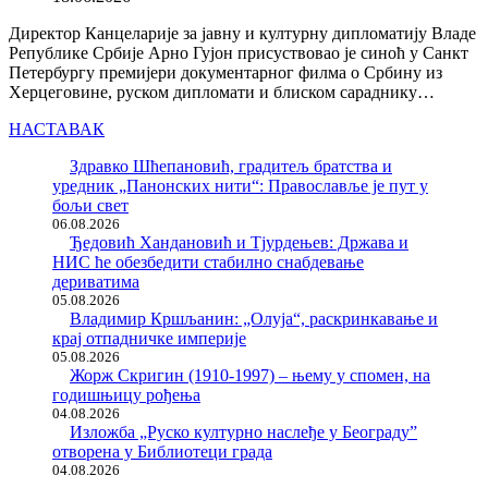
Директор Канцеларије за јавну и културну дипломатију Владе
Републике Србије Арно Гујон присуствовао је синоћ у Санкт
Петербургу премијери документарног филма о Србину из
Херцеговине, руском дипломати и блиском сараднику…
НАСТАВАК
Здравко Шћепановић, градитељ братства и
уредник „Панонских нити“: Православље је пут у
бољи свет
06.08.2026
Ђедовић Хандановић и Тјурдењев: Држава и
НИС ће обезбедити стабилно снабдевање
дериватима
05.08.2026
Владимир Кршљанин: „Олуја“, раскринкавање и
крај отпадничке империје
05.08.2026
Жорж Скригин (1910-1997) – њему у спомен, на
годишњицу рођења
04.08.2026
Изложба „Руско културно наслеђе у Београду”
отворена у Библиотеци града
04.08.2026