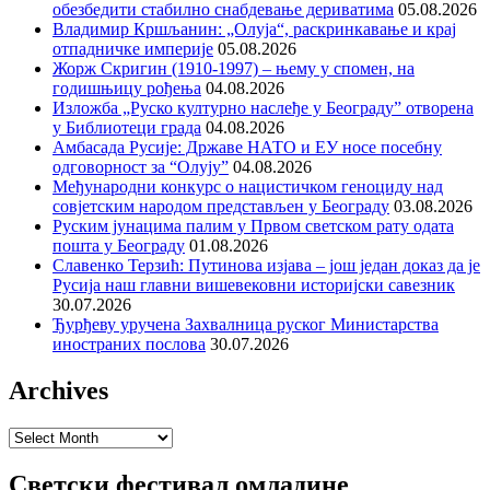
обезбедити стабилно снабдевање дериватима
05.08.2026
Владимир Кршљанин: „Олуја“, раскринкавање и крај
отпадничке империје
05.08.2026
Жорж Скригин (1910-1997) – њему у спомен, на
годишњицу рођења
04.08.2026
Изложба „Руско културно наслеђе у Београду” отворена
у Библиотеци града
04.08.2026
Амбасада Русије: Државе НАТО и ЕУ носе посебну
одговорност за “Олују”
04.08.2026
Међународни конкурс о нацистичком геноциду над
совјетским народом представљен у Београду
03.08.2026
Руским јунацима палим у Првом светском рату одата
пошта у Београду
01.08.2026
Славенко Терзић: Путинова изјава – још један доказ да је
Русија наш главни вишевековни историјски савезник
30.07.2026
Ђурђеву уручена Захвалница руског Министарства
иностраних послова
30.07.2026
Archives
Archives
Светски фестивал омладине