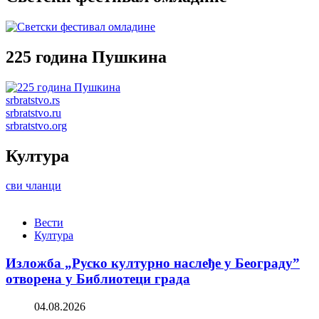
225 година Пушкина
srbratstvo.rs
srbratstvo.ru
srbratstvo.org
Култура
сви чланци
Вести
Култура
Изложба „Руско културно наслеђе у Београду”
отворена у Библиотеци града
04.08.2026