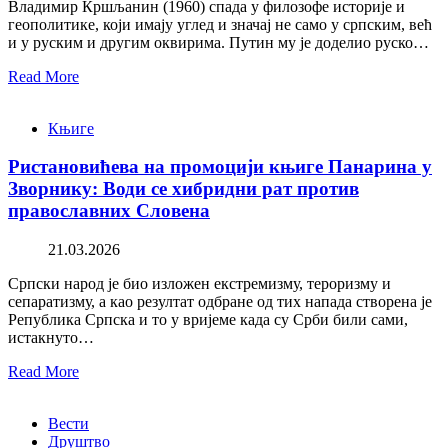
Владимир Кршљанин (1960) спада у филозофе историје и
геополитике, који имају углед и значај не само у српским, већ
и у руским и другим оквирима. Путин му је доделио руско…
Read More
Књиге
Ристановићева на промоцији књиге Панарина у
Зворнику: Води се хибридни рат против
православних Словена
21.03.2026
Српски народ је био изложен екстремизму, тероризму и
сепаратизму, а као резултат одбране од тих напада створена је
Република Српска и то у вријеме када су Срби били сами,
истакнуто…
Read More
Вести
Друштво