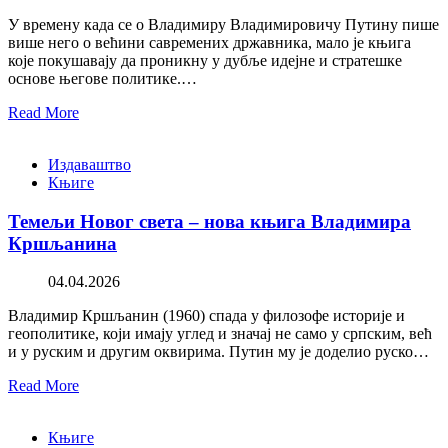
У времену када се о Владимиру Владимировичу Путину пише
више него о већини савремених државника, мало је књига
које покушавају да проникну у дубље идејне и стратешке
основе његове политике.…
Read More
Издаваштво
Књиге
Темељи Новог света – нова књига Владимира
Кршљанина
04.04.2026
Владимир Кршљанин (1960) спада у филозофе историје и
геополитике, који имају углед и значај не само у српским, већ
и у руским и другим оквирима. Путин му је доделио руско…
Read More
Књиге