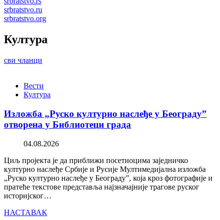
srbratstvo.rs
srbratstvo.ru
srbratstvo.org
Култура
сви чланци
Вести
Култура
Изложба „Руско културно наслеђе у Београду”
отворена у Библиотеци града
04.08.2026
Циљ пројекта је да приближи посетиоцима заједничко
културно наслеђе Србије и Русије Мултимедијална изложба
„Руско културно наслеђе у Београду”, која кроз фотографије и
пратеће текстове представља најзначајније трагове руског
историјског…
НАСТАВАК