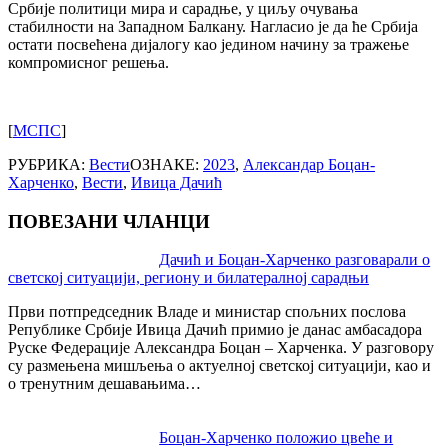
Србије политици мира и сарадње, у циљу очувања
стабилности на Западном Балкану. Нагласио је да ће Србија
остати посвећена дијалогу као једином начину за тражење
компромисног решења.
[
МСПС
]
РУБРИКА:
Вести
ОЗНАКЕ:
2023
,
Александар Боцан-
Харченко
,
Вести
,
Ивица Дачић
ПОВЕЗАНИ ЧЛАНЦИ
Post
Дачић и Боцан-Харченко разговарали о
светској ситуацији, региону и билатералној сарадњи
navigation
Први потпредседник Владе и министар спољних послова
Републике Србије Ивица Дачић примио је данас амбасадора
Руске Федерације Александра Боцан – Харченка. У разговору
су размењена мишљења о актуелној светској ситуацији, као и
o тренутним дешавањима…
Боцан-Харченко положио цвеће и