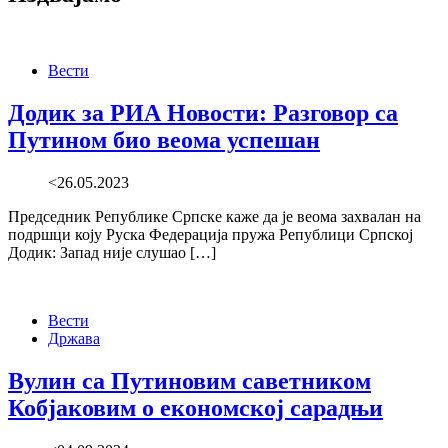
Вести
Додик за РИА Новости: Разговор са
Путином био веома успешан
<26.05.2023
Председник Републике Српске каже да је веома захвалан на
подршци коју Руска Федерација пружа Републици Српској
Додик: Запад није слушао […]
Вести
Држава
Вулин са Путиновим саветником
Кобјаковим о економској сарадњи