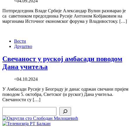
<04.09.2024
Потпредседник Владе Србије Александар Вулин разоварао је
са саветником председника Русије Антоном Кобјаковим на
маргинама Источног економског форума у Владивостоку. […]
Вести
Друштво
Свечаност у руској амбасади поводом
Дана учитеља
<04.10.2024
У Амбасади Русије у Београду је данас одржан свечани пријем
поводом 5. октобра, Светског (и руског) Дана учитеља.
Свечаности су […]
Search