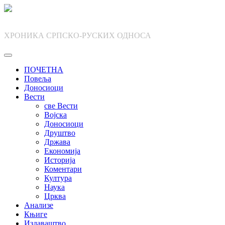
Skip
to
content
ХРОНИКА СРПСКО-РУСКИХ ОДНОСА
ПОЧЕТНА
Повеља
Доносиоци
Вести
све Вести
Војска
Доносиоци
Друштво
Држава
Економија
Историја
Коментари
Култура
Наука
Црква
Анализе
Књиге
Издаваштво