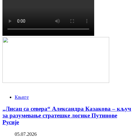
Књиге
„Лисац са севера“ Александра Казакова – кључ
за разумевање стратешке логике Путинове
Русије
05.07.2026