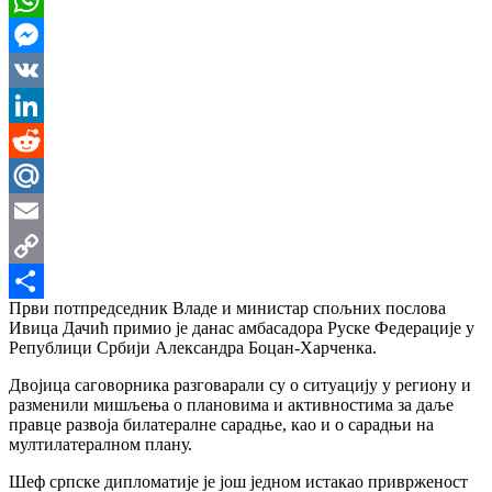
WhatsApp
Messenger
VK
LinkedIn
Reddit
Mail.Ru
Email
Copy
Први потпредседник Владе и министар спољних послова
Link
Share
Ивица Дачић примио је данас амбасадора Руске Федерације у
Републици Србији Александра Боцан-Харченка.
Двојица саговорника разговарали су о ситуацију у региону и
разменили мишљења о плановима и активностима за даље
правце развоја билатералне сарадње, као и o сарадњи на
мултилатералном плану.
Шеф српске дипломатије је још једном истакао приврженост