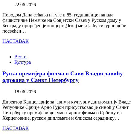
22.06.2026
Поводом Дана сећања и туге и 85. годишњице напада
фашистичке Немачке на Совјетски Савез у Руском дому у
Београду приређен је концерт „Чекај ме и ја ћу сигурно доћи“
посвећен…
НАСТАВАК
Вести
Култура
Руска премијера филма о Сави Владиславићу
одржана у Санкт Петербургу
18.06.2026
Директор Канцеларије за јавну и културну дипломатију Владе
Републике Србије Арно Гујон присуствовао је синоћ у Санкт
Петербургу премијери документарног филма о Србину из
Херцеговине, руском дипломати и блиском сараднику…
НАСТАВАК