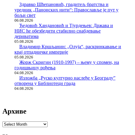
Здравко Шћепановић, градитељ братства и
уредник „Панонских нити“: Православље је пут у
бољи свет
06.08.2026
Ђедовић Хандановић и Тјурдењев: Држава и
НИС ће обезбедити стабилно снабдевање
дериватима
05.08.2026
Владимир Кршљанин: „Олуја“, раскринкавање и
крај отпадничке империје
05.08.2026
Жорж Скригин (1910-1997) – њему у спомен, на
годишњицу рођења
04.08.2026
Изложба „Руско културно наслеђе у Београду”
отворена у Библиотеци града
04.08.2026
Архиве
Архиве