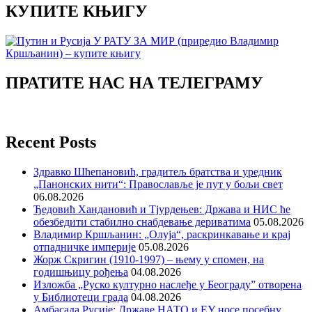
КУПИТЕ КЊИГУ
ПРАТИТЕ НАС НА ТЕЛЕГРАМУ
Recent Posts
Здравко Шћепановић, градитељ братства и уредник
„Панонских нити“: Православље је пут у бољи свет
06.08.2026
Ђедовић Хандановић и Тјурдењев: Држава и НИС ће
обезбедити стабилно снабдевање дериватима
05.08.2026
Владимир Кршљанин: „Олуја“, раскринкавање и крај
отпадничке империје
05.08.2026
Жорж Скригин (1910-1997) – њему у спомен, на
годишњицу рођења
04.08.2026
Изложба „Руско културно наслеђе у Београду” отворена
у Библиотеци града
04.08.2026
Амбасада Русије: Државе НАТО и ЕУ носе посебну