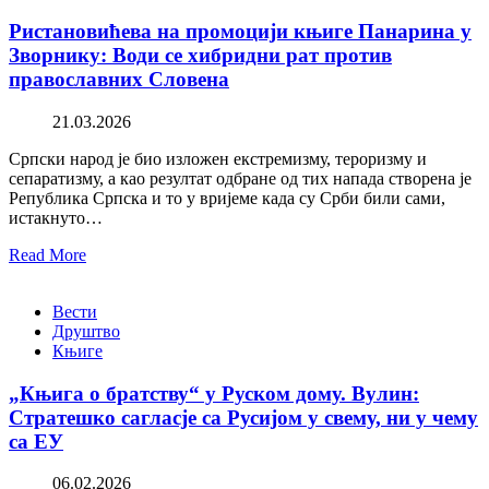
Ристановићева на промоцији књиге Панарина у
Зворнику: Води се хибридни рат против
православних Словена
21.03.2026
Српски народ је био изложен екстремизму, тероризму и
сепаратизму, а као резултат одбране од тих напада створена је
Република Српска и то у вријеме када су Срби били сами,
истакнуто…
Read More
Вести
Друштво
Књиге
„Књига о братству“ у Руском дому. Вулин:
Стратешко сагласје са Русијом у свему, ни у чему
са ЕУ
06.02.2026