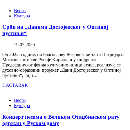
Вести
Култура
Срби на „Данима Достојевског у Оптиној
пустињи“
19.07.2026
Од 2022. године, по благослову Његове Светости Патријарха
Московског и све Русије Кирила, и уз подршку
Председничког фонда културних иницијатива, реализује се
духовно-образовни пројекат „Дани Достојевског у Оптиној
пустињи“, чији…
НАСТАВАК
Вести
Култура
Концерт песама о Великом Отаџбинском рату
одржан у Руском дому