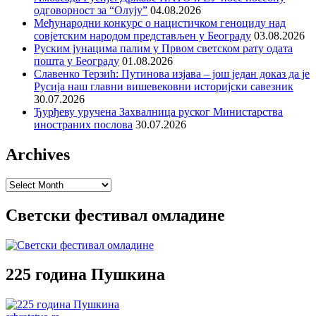
одговорност за “Олују”
04.08.2026
Међународни конкурс о нацистичком геноциду над
совјетским народом представљен у Београду
03.08.2026
Руским јунацима палим у Првом светском рату одата
пошта у Београду
01.08.2026
Славенко Терзић: Путинова изјава – још један доказ да је
Русија наш главни вишевековни историјски савезник
30.07.2026
Ђурђеву уручена Захвалница руског Министарства
иностраних послова
30.07.2026
Archives
Archives
Светски фестивал омладине
225 година Пушкина