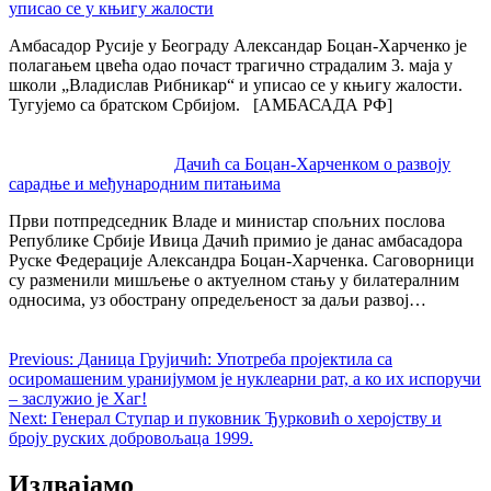
уписао се у књигу жалости
Амбасадор Русије у Београду Александар Боцан-Харченко је
полагањем цвећа одао почаст трагично страдалим 3. маја у
школи „Владислав Рибникар“ и уписао се у књигу жалости.
Тугујемо са братском Србијом. [АМБАСАДА РФ]
Дачић са Боцан-Харченком о развоју
сарадње и међународним питањима
Први потпредседник Владе и министар спољних послова
Републике Србије Ивица Дачић примио је данас амбасадора
Руске Федерације Александра Боцан-Харченка. Саговорници
су разменили мишљење о актуелном стању у билатералним
односима, уз обострану опредељеност за даљи развој…
Previous:
Даница Грујичић: Употреба пројектила са
осиромашеним уранијумом је нуклеарни рат, а ко их испоручи
– заслужио је Хаг!
Next:
Генерал Ступар и пуковник Ђурковић о херојству и
броју руских добровољаца 1999.
Издвајамо