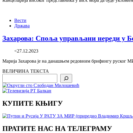
Канцеларија високог представника у БиХ мора да буде уклоњен
Вести
Држава
Захарова: Споља управљани нереди у Б
<27.12.2023
Марија Захарова је на данашњем редовним брифингу руског МИ
ВЕЛИЧИНА ТЕКСТА
Search
КУПИТЕ КЊИГУ
ПРАТИТЕ НАС НА ТЕЛЕГРАМУ