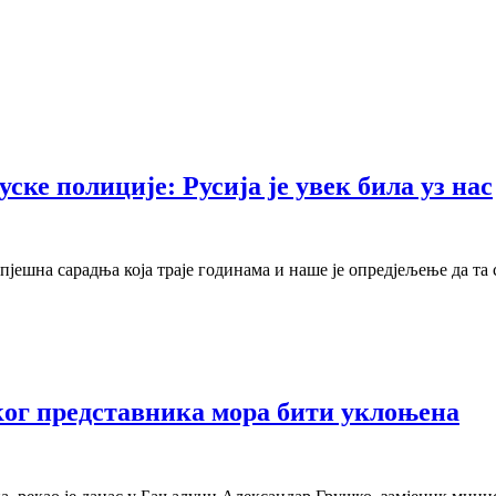
ке полиције: Русија је увек била уз нас
јешна сарадња која траје годинама и наше је опредјељење да та
ог представника мора бити уклоњена