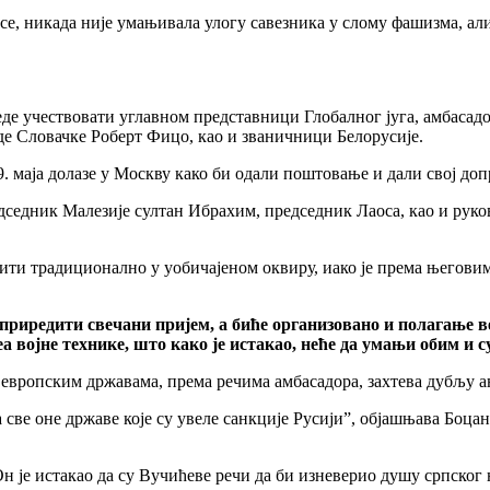
се, никада није умањивала улогу савезника у слому фашизма, али 
е учествовати углавном представници Глобалног југа, амбасадор 
е Словачке Роберт Фицо, као и званичници Белорусије.
9. маја долазе у Москву како би одали поштовање и дали свој до
едседник Малезије султан Ибрахим, председник Лаоса, као и рук
ежити традиционално у уобичајеном оквиру, иако је према његов
приредити свечани пријем, а биће организовано и полагање ве
леа војне технике, што како је истакао, неће да умањи обим и
вропским државама, према речима амбасадора, захтева дубљу анал
све оне државе које су увеле санкције Русији”, објашњава Боца
н је истакао да су Вучићеве речи да би изневерио душу српског н