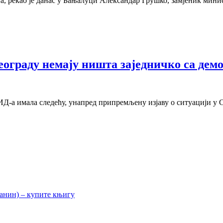
а, рекао је данас у Бањалуци Александар Грушко, замјеник мин
еограду немају ништа заједничко са дем
Д-а имала следећу, унапред припремљену изјаву о ситуацији у