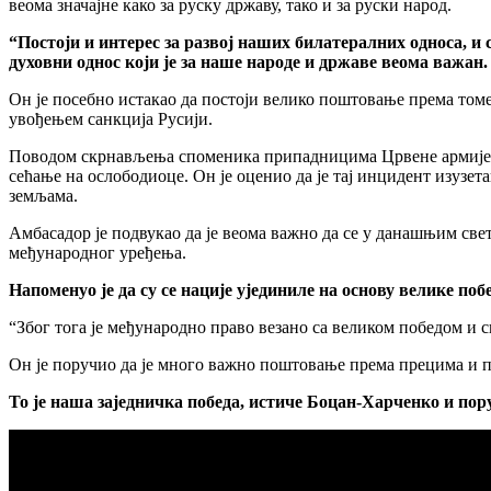
веома значајне како за руску државу, тако и за руски народ.
“Постоји и интерес за развој наших билатералних односа, и с
духовни однос који је за наше народе и државе веома важан.
Он је посебно истакао да постоји велико поштовање према томе 
увођењем санкција Русији.
Поводом скрнављења споменика припадницима Црвене армије, амб
сећање на ослободиоце. Он је оценио да је тај инцидент изузе
земљама.
Амбасадор је подвукао да је веома важно да се у данашњим све
међународног уређења.
Напоменуо је да су се нације ујединиле на основу велике поб
“Због тога је међународно право везано са великом победом и с
Он је поручио да је много важно поштовање према прецима и пр
То је наша заједничка победа, истиче Боцан-Харченко и пор