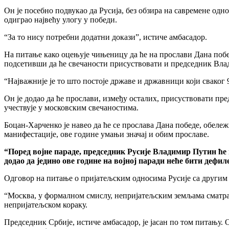
Он је посебно подвукао да Русија, без обзира на савремене одно
одиграо највећу улогу у победи.
“За то нису потребни додатни докази”, истиче амбасадор.
На питање како оцењује чињеницу да ће на прослави Дана побед
подсетивши да ће свечаности присуствовати и председник Влад
“Најважније је то што постоје државе и државници који сваког 
Он је додао да ће прослави, између осталих, присуствовати пр
учествује у московским свечаностима.
Боцан-Харченко је навео да ће се прослава Дана победе, обел
манифестације, ове године умањи значај и обим прославе.
“Поред војне параде, председник Русије Владимир Путин ће 
додао да једино ове године на војној паради неће бити дефи
Одговор на питање о пријатељским односима Русије са другим е
“Москва, у формалном смислу, непријатељским земљама сматра 
непријатељском кораку.
Председник Србије, истиче амбасадор, је јасан по том питању. О