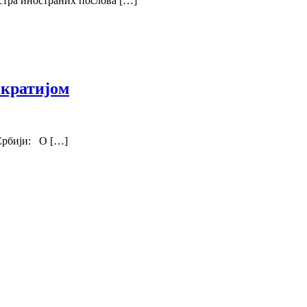
истра иностраних послова […]
ократијом
 Србији: О […]