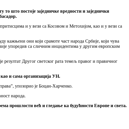
сту то што постоје заједничке вредности и заједнички
басадор.
 притисцима и у вези са Косовом и Метохијом, као и у вези са
ду кажњени они који срамоте част народа Србије, који чува
 и није упоредив са сличним инцидентима у другим европским
е резултат Другог светског рата темељ правог и правичног
, као и сама организација УН.
 права”, упозорио је Боцан-Харченко.
вност народа.
рема прошлости већ и гледање ка будућности Европе и света.