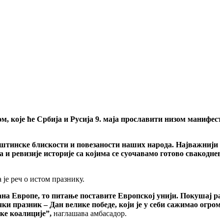
које ће Србија и Русија 9. маја прославити низом манифестаци
уштинске блискости и повезаности наших народа. Најважнији 
и ревизије историје са којима се суочавамо готово свакоднев
 је реч о истом празнику.
 Дана Европе, то питање поставите Европској унији. Покушај 
ички празник – Дан велике победе, који је у себи сажимао огро
ке коалиције”,
наглашава амбасадор.