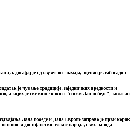
ја, догађај је од изузетног значаја, оценио је амбасадор
задатак је чување традиције, заједничких вредности и
но, а којих је све више како се ближи Дан победе”
, нагласио
раздвајања Дана победе и Дана Европе заправо је први корак
ман понос и достојанство руског народа, свих народа