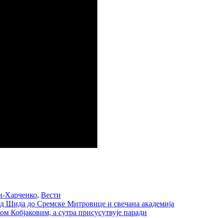
н-Харченко
,
Вести
 од Шида до Сремске Митровице и свечана академија
м Кобјаковим, а сутра присусутвује паради