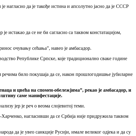
је нагласио да је такође истина и апсолутно јасно да је СССР
је истакао да се не би сагласио са таквом констатацијом,
принос очувању сећања”, навео је амбасадор.
оводство Републике Српске, које традиционално сваке године
им речима било покушаја да се, након прошлогодишње јубиларне
наца и цвећа на спомен-обележјима”, рекао је амбасадор, и
 суштину саме манифестације.
изу јер је реч о веома слојевитој теми.
н-Харченко, нагласивши да се Србија није придружила таквом
арода да је увео санкције Русији, имале великог одјека и да су