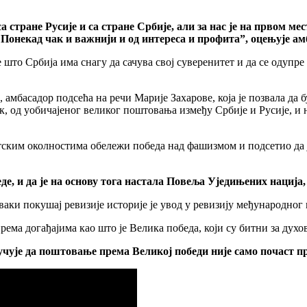
а стране Русије и са стране Србије, али за нас је на првом ме
 Понекад чак и важнији и од интереса и профита”, оцењује ам
што Србија има снагу да сачува свој суверенитет и да се одупре
асадор подсећа на речи Марије Захарове, која је позвала да бу
так, од уобичајеног великог поштовања између Србије и Русије,
тским околностима обележи победа над фашизмом и подсетио да ј
еде, и да је на основу тога настала Повеља Уједињених нација
ваки покушај ревизије историје је увод у ревизију међународног
ема догађајима као што је Велика победа, који су битни за духо
учује да поштовање према Великој победи није само почаст п