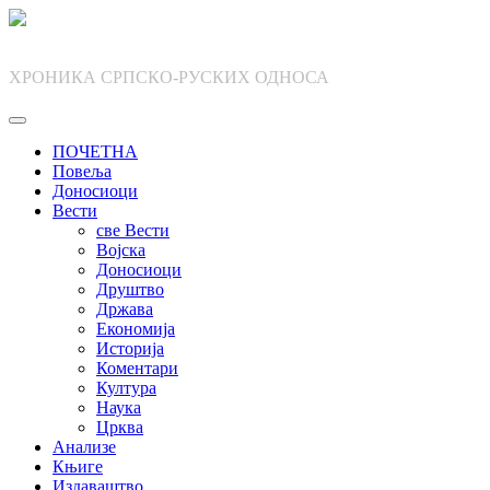
Skip
to
content
ХРОНИКА СРПСКО-РУСКИХ ОДНОСА
ПОЧЕТНА
Повеља
Доносиоци
Вести
све Вести
Војска
Доносиоци
Друштво
Држава
Економија
Историја
Коментари
Култура
Наука
Црква
Анализе
Књиге
Издаваштво