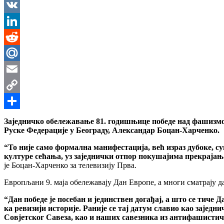
Messenger
VK
LinkedIn
Reddit
Mail.Ru
Email
Copy
Link
Share
Заједничко обележавање 81. годишњице победе над фашизмом, 
Руске Федерације у Београду, Александар Боцан-Харченко.
“То није само формална манифестација, већ израз дубоке, с
културе сећања, уз заједнички отпор покушајима прекрајања 
је Боцан-Харченко за телевизију Прва.
Европљани 9. маја обележавају Дан Европе, а многи сматрају да
“Дан победе је посебан и јединствен догађај, а што се тиче
ка ревизији историје. Раније се тај датум славио као заједн
Совјетског Савеза, као и наших савезника из антифашистич