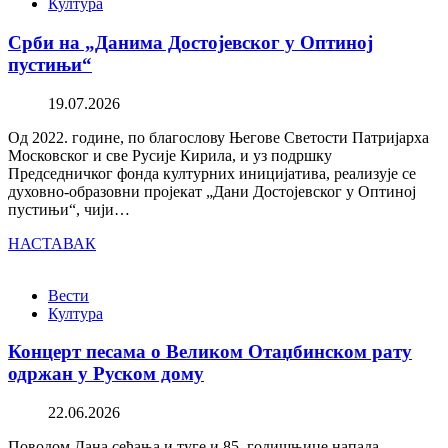
Култура
Срби на „Данима Достојевског у Оптиној
пустињи“
19.07.2026
Од 2022. године, по благослову Његове Светости Патријарха
Московског и све Русије Кирила, и уз подршку
Председничког фонда културних иницијатива, реализује се
духовно-образовни пројекат „Дани Достојевског у Оптиној
пустињи“, чији…
НАСТАВАК
Вести
Култура
Концерт песама о Великом Отаџбинском рату
одржан у Руском дому
22.06.2026
Поводом Дана сећања и туге и 85. годишњице напада