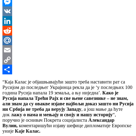
WhatsApp
Messenger
VK
LinkedIn
Reddit
Mail.Ru
Email
Copy
Link
Share
“Каја Калас је објашњавајући зашто треба наставити рат са
Русијом до последњег Украјинца рекла да је ‘у последњих 100
година Русија напала 19 земаља, а њу ниједна’.
Како је
Русија напала Трећи Рајх и све њене савезнике – не знам,
али знам да су овакве изјаве најбољи доказ зашто ни Русија
ни Србија не треба да верују Западу
, а још мање да ћуте
док
лажу о нама и мењају и своју и нашу историју
“,
поручио је оснивач Покрета социјалиста
Александар
Вулин,
коментаришући изјаву шефице дипломатије Европске
уније
Каје Калас.