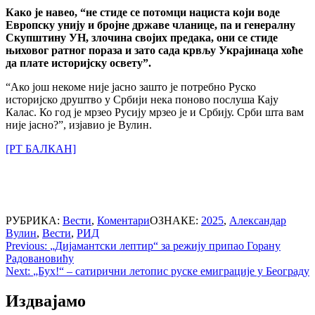
Како је навео, “не стиде се потомци нациста који воде
Европску унију и бројне државе чланице, па и генералну
Скупштину УН, злочина својих предака, они се стиде
њиховог ратног пораза и зато сада крвљу Украјинаца хоће
да плате историјску освету”.
“Ако још некоме није јасно зашто је потребно Руско
историјско друштво у Србији нека поново послуша Кају
Калас. Ко год је мрзео Русију мрзео је и Србију. Срби шта вам
није јасно?”, изјавио је Вулин.
[РТ БАЛКАН]
РУБРИКА:
Вести
,
Коментари
ОЗНАКЕ:
2025
,
Александар
Вулин
,
Вести
,
РИД
Post
Previous:
„Дијамантски лептир“ за режију припао Горану
Радовановићу
navigation
Next:
„Бух!“ – сатирични летопис руске емиграције у Београду
Издвајамо