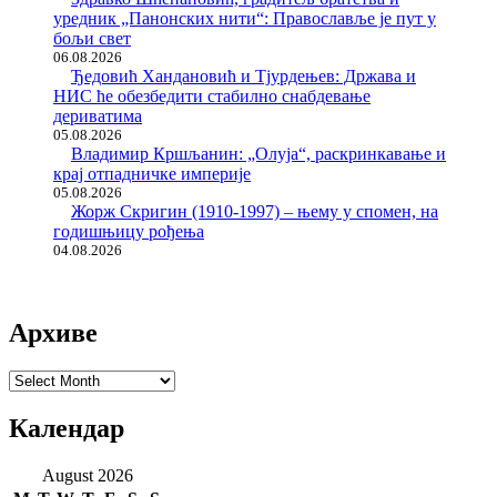
уредник „Панонских нити“: Православље је пут у
бољи свет
06.08.2026
Ђедовић Хандановић и Тјурдењев: Држава и
НИС ће обезбедити стабилно снабдевање
дериватима
05.08.2026
Владимир Кршљанин: „Олуја“, раскринкавање и
крај отпадничке империје
05.08.2026
Жорж Скригин (1910-1997) – њему у спомен, на
годишњицу рођења
04.08.2026
Архиве
Архиве
Календар
August 2026