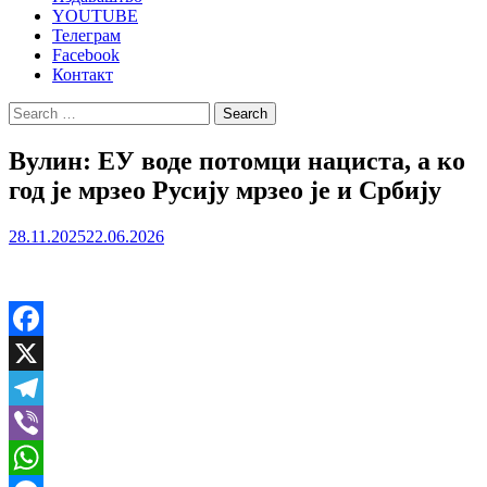
YOUTUBE
Телеграм
Facebook
Контакт
Search
for:
Вулин: ЕУ воде потомци нациста, а ко
год је мрзео Русију мрзео је и Србију
28.11.2025
22.06.2026
Facebook
X
Telegram
Viber