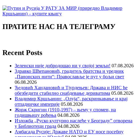
ПРАТИТЕ НАС НА ТЕЛЕГРАМУ
Recent Posts
Зеленски није добродошао ни у својој земљи!
07.08.2026
Здравко Шћепановић, градитељ братства и уредник
„Панонских нити“: Православље је пут у бољи свет
06.08.2026
Ђедовић Хандановић и Тјурдењев: Држава и НИС ће
обезбедити стабилно снабдевање дериватима
05.08.2026
Владимир Кршљанин: „Олуја“, раскринкавање и крај
отпадничке империје
05.08.2026
Жорж Скригин (1910-1997) – њему у спомен, на
годишњицу рођења
04.08.2026
Изложба „Руско културно наслеђе у Београду” отворена
у Библиотеци града
04.08.2026
Амбасада Русије: Државе НАТО и ЕУ носе посебну