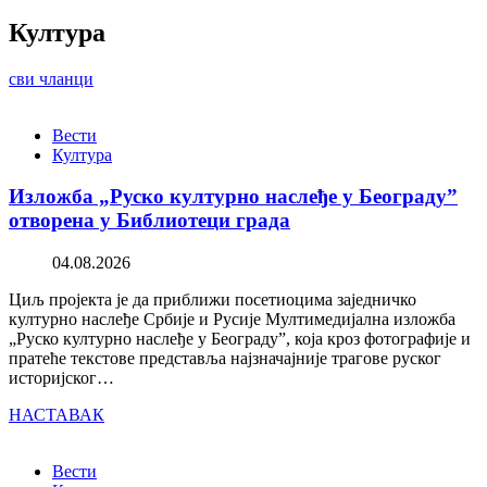
Култура
сви чланци
Вести
Култура
Изложба „Руско културно наслеђе у Београду”
отворена у Библиотеци града
04.08.2026
Циљ пројекта је да приближи посетиоцима заједничко
културно наслеђе Србије и Русије Мултимедијална изложба
„Руско културно наслеђе у Београду”, која кроз фотографије и
пратеће текстове представља најзначајније трагове руског
историјског…
НАСТАВАК
Вести