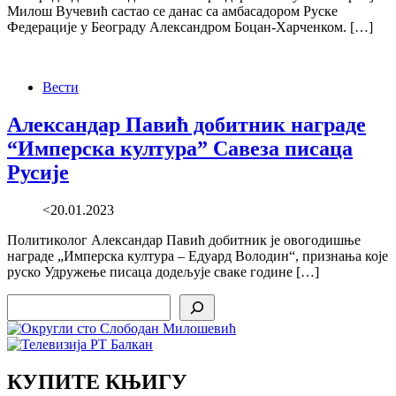
Милош Вучевић састао се данас са амбасадором Руске
Федерације у Београду Александром Боцан-Харченком. […]
Вести
Александар Павић добитник награде
“Имперска култура” Савеза писаца
Русије
<20.01.2023
Политиколог Александар Павић добитник је овогодишње
награде „Имперска култура – Едуард Володин“, признања које
руско Удружење писаца додељује сваке године […]
Search
КУПИТЕ КЊИГУ