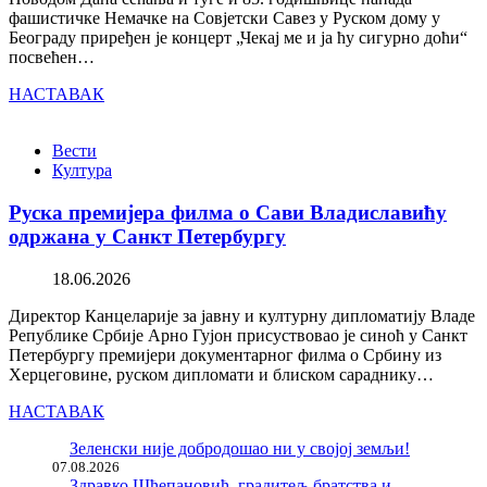
фашистичке Немачке на Совјетски Савез у Руском дому у
Београду приређен је концерт „Чекај ме и ја ћу сигурно доћи“
посвећен…
НАСТАВАК
Вести
Култура
Руска премијера филма о Сави Владиславићу
одржана у Санкт Петербургу
18.06.2026
Директор Канцеларије за јавну и културну дипломатију Владе
Републике Србије Арно Гујон присуствовао је синоћ у Санкт
Петербургу премијери документарног филма о Србину из
Херцеговине, руском дипломати и блиском сараднику…
НАСТАВАК
Зеленски није добродошао ни у својој земљи!
07.08.2026
Здравко Шћепановић, градитељ братства и