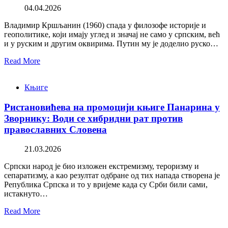
04.04.2026
Владимир Кршљанин (1960) спада у филозофе историје и
геополитике, који имају углед и значај не само у српским, већ
и у руским и другим оквирима. Путин му је доделио руско…
Read More
Књиге
Ристановићева на промоцији књиге Панарина у
Зворнику: Води се хибридни рат против
православних Словена
21.03.2026
Српски народ је био изложен екстремизму, тероризму и
сепаратизму, а као резултат одбране од тих напада створена је
Република Српска и то у вријеме када су Срби били сами,
истакнуто…
Read More