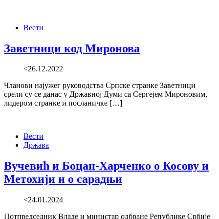
Вести
Заветници код Миронова
<26.12.2022
Чланови најужег руководства Српске странке Заветници
срели су се данас у Државној Думи са Сергејем Мироновим,
лидером странке и посланичке […]
Вести
Држава
Вучевић и Боцан-Харченко о Косову и
Метохији и о сарадњи
<24.01.2024
Потпредседник Владе и министар одбране Републике Србије