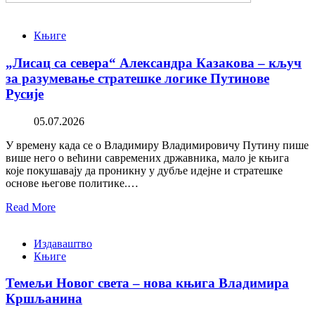
Књиге
„Лисац са севера“ Александра Казакова – кључ
за разумевање стратешке логике Путинове
Русије
05.07.2026
У времену када се о Владимиру Владимировичу Путину пише
више него о већини савремених државника, мало је књига
које покушавају да проникну у дубље идејне и стратешке
основе његове политике.…
Read More
Издаваштво
Књиге
Темељи Новог света – нова књига Владимира
Кршљанина