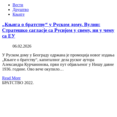
Вести
Друштво
Књиге
„Књига о братству“ у Руском дому. Вулин:
Стратешко сагласје са Русијом у свему, ни у чему
са ЕУ
06.02.2026
У Руском дому у Београду одржана је промоција новог издања
„Књиге о братству“, капиталног дела руског аутора
Александра Курчанинова, први пут објављеног у Нишу давне
1936. године. Ово вече окупило…
Read More
БРАТСТВО 2022.