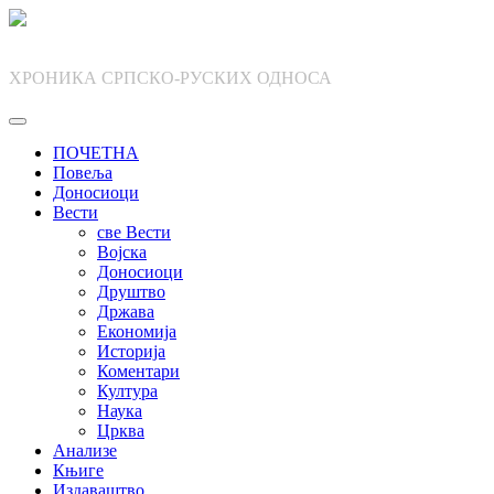
Skip
to
content
ХРОНИКА СРПСКО-РУСКИХ ОДНОСА
ПОЧЕТНА
Повеља
Доносиоци
Вести
све Вести
Војска
Доносиоци
Друштво
Држава
Економија
Историја
Коментари
Култура
Наука
Црква
Анализе
Књиге
Издаваштво