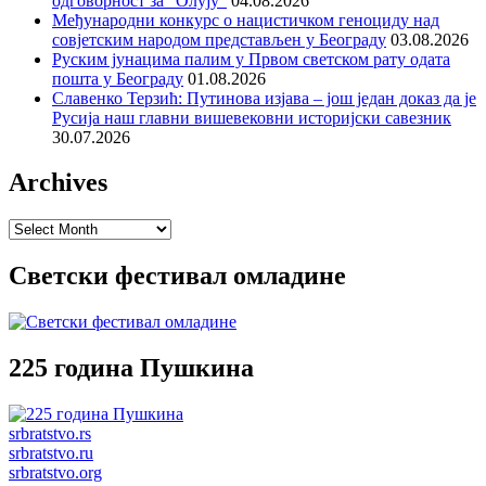
одговорност за “Олују”
04.08.2026
Међународни конкурс о нацистичком геноциду над
совјетским народом представљен у Београду
03.08.2026
Руским јунацима палим у Првом светском рату одата
пошта у Београду
01.08.2026
Славенко Терзић: Путинова изјава – још један доказ да је
Русија наш главни вишевековни историјски савезник
30.07.2026
Archives
Archives
Светски фестивал омладине
225 година Пушкина
srbratstvo.rs
srbratstvo.ru
srbratstvo.org