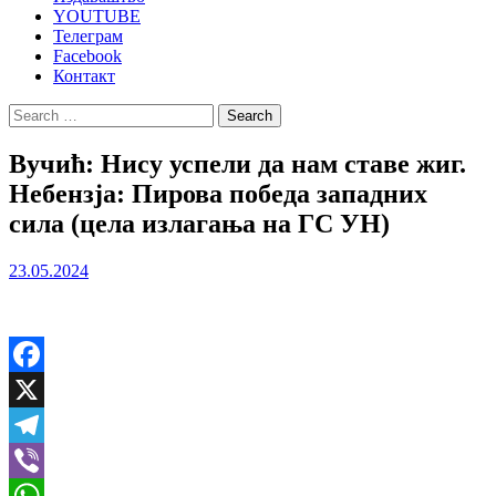
YOUTUBE
Телеграм
Facebook
Контакт
Search
for:
Вучић: Нису успели да нам ставе жиг.
Небензја: Пирова победа западних
сила (цела излагања на ГС УН)
23.05.2024
Facebook
X
Telegram
Viber