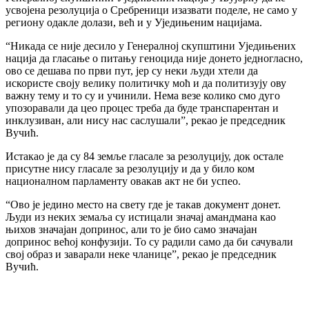
усвојена резолуција о Сребреници изазвати поделе, не само у
региону одакле долази, већ и у Уједињеним нацијама.
“Никада се није десило у Генералној скупштини Уједињених
нација да гласање о питању геноцида није донето једногласно,
ово се дешава по први пут, јер су неки људи хтели да
искористе своју велику политичку моћ и да политизују ову
важну тему и то су и учинили. Нема везе колико смо дуго
упозоравали да цео процес треба да буде транспарентан и
инклузиван, али нису нас саслушали”, рекао је председник
Вучић.
Истакао је да су 84 земље гласале за резолуцију, док остале
присутне нису гласале за резолуцију и да у било ком
националном парламенту овакав акт не би успео.
“Ово је једино место на свету где је такав документ донет.
Људи из неких земаља су истицали значај амандмана као
њихов значајан допринос, али то је био само значајан
допринос већој конфузији. То су радили само да би сачували
свој образ и заварали неке чланице”, рекао је председник
Вучић.