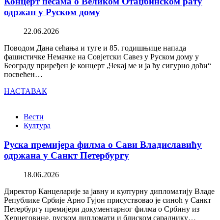
Концерт песама о Великом Отаџбинском рату
одржан у Руском дому
22.06.2026
Поводом Дана сећања и туге и 85. годишњице напада
фашистичке Немачке на Совјетски Савез у Руском дому у
Београду приређен је концерт „Чекај ме и ја ћу сигурно доћи“
посвећен…
НАСТАВАК
Вести
Култура
Руска премијера филма о Сави Владиславићу
одржана у Санкт Петербургу
18.06.2026
Директор Канцеларије за јавну и културну дипломатију Владе
Републике Србије Арно Гујон присуствовао је синоћ у Санкт
Петербургу премијери документарног филма о Србину из
Херцеговине, руском дипломати и блиском сараднику…