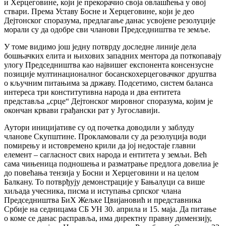
и Херцеговине, који је прекорачио своја овлашћења у овој
ствари. Према Уставу Босне и Херцеговине, који је део
Дејтонског споразума, предлагање данас усвојене резолуције
морали су да одобре сви чланови Председништва те земље.
У томе видимо још једну потврду доследне линије дела
бошњачких елита и њихових западних ментора да поткопавају
улогу Председништва као највишег експонента консензусне
позиције мултинационалног босанскохерцеговачког друштва
о кључним питањима за државу. Подсетимо, систем баланса
интереса три конститутивна народа и два ентитета
представља „срце“ Дејтонског мировног споразума, којим је
окончан крвави грађански рат у Југославији.
Аутори иницијативе су од почетка доводили у заблуду
чланове Скупштине. Прокламовали су да резолуција води
помирењу и истовремено крили да јој недостаје главни
елемент – сагласност свих народа и ентитета у земљи. Већ
сама чињеница подношења и разматрање предлога довелиа је
до повећања тензија у Босни и Херцеговини и на целом
Балкану. То потврђују демонстрације у Бањалуци са више
хиљада учесника, писма и иступања српског члана
Председништва БиХ Жељке Цвијановић и представника
Србије на седницама СБ УН 30. априла и 15. маја. Да питање
о коме се данас расправља, има директну правну димензију,