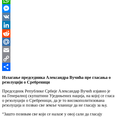
WhatsApp
Messenger
VK
LinkedIn
Reddit
Mail.Ru
Email
Copy
Link
Share
Излагање председника Александра Вучића пре гласања о
резолуцији о Сребреници
Председник Републике Србије Александар Вучић изјавио је
на Генералној скупштини Уједињених нација, на којој се гласа
о резолуцији о Сребреници, да је то високополитизована
резолуција и позвао све земље чланице да не гласају за њу.
“Зашто позивам све који се налазе у овој сали да гласају