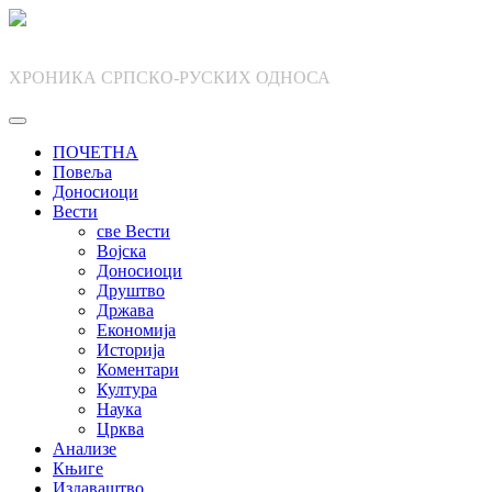
Skip
to
content
ХРОНИКА СРПСКО-РУСКИХ ОДНОСА
ПОЧЕТНА
Повеља
Доносиоци
Вести
све Вести
Војска
Доносиоци
Друштво
Држава
Економија
Историја
Коментари
Култура
Наука
Црква
Анализе
Књиге
Издаваштво