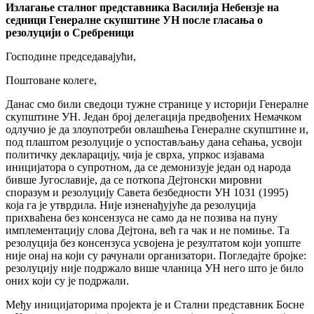
Излагање сталног представника Василија Небензје на
седници Генералне скупштине УН после гласања о
резолуцији о Сребреници
Господине председавајући,
Поштоване колеге,
Данас смо били сведоци тужне странице у историји Генералне
скупштине УН. Један број делегација предвођених Немачком
одлучио је да злоупотреби овлашћења Генералне скупштине и,
под плаштом резолуције о успостављању дана сећања, усвоји
политичку декларацију, чија је сврха, упркос изјавама
иницијатора о супротном, да се демонизује један од народа
бивше Југославије, да се поткопа Дејтонски мировни
споразум и резолуцију Савета безбедности УН 1031 (1995)
која га је утврдила. Није изненађујуће да резолуција
прихваћена без консензуса не само да не позива на пуну
имплементацију слова Дејтона, већ га чак и не помиње. Та
резолуција без консензуса усвојена је резултатом који уопште
није онај на који су рачунали организатори. Погледајте бројке:
резолуцију није подржало више чланица УН него што је било
оних који су је подржали.
Међу иницијаторима пројекта је и Стални представник Босне