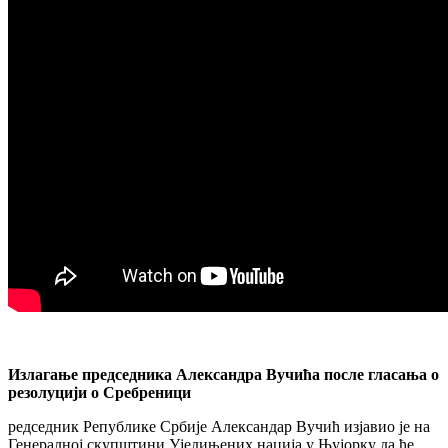
Излагање председника Александра Вучића после гласања о
резолуцији о Сребреници
редседник Републике Србије Александар Вучић изјавио је на
Генералној скупштини Уједињених нација у Њујорку да ће