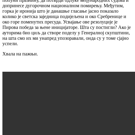
попуни празнину, да потврди одлуке међународних судова и
допринесе дугорочном националном помирењу. Међутим,
горка је иронија што је данашње гласање јасно показало
колико је светска заједница подијељена и око Сребренице и
око горе поменутих пресуда. Усвајање ове резолуције је
Пирова победа за њене иницијаторе. Шта су постигли? Ако је
ауторима био циљ да створе поделу у Генералној скупштини,
на шта смо их ми унапред упозоравали, онда су у томе сјајно
успели.
Хвала на пажњи.