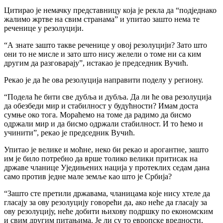
Цитирао је немачку представницу која је рекла да “подједнако
жалимо жртве на свим странама” и упитао зашто нема те
реченице у резолуцији.
“А знате зашто такве реченице у овој резолуцији? Зато што
они то не мисле и зато што нису желели о томе ни са ким
другим да разговарају”, истакао је председник Вучић.
Рекао је да ће ова резолуција направити поделу у региону.
“Подела ће бити све дубља и дубља. Да ли ће ова резолуција
да обезбеди мир и стабилност у будућности? Имам доста
сумње око тога. Мораћемо на томе да радимо да бисмо
одржали мир и да бисмо одржали стабилност. И то ћемо и
учинити”, рекао је председник Вучић.
Упитао је велике и моћне, неко би рекао и арогантне, зашто
им је било потребно да врше толико велики притисак на
државе чланице Уједињених нација у протеклих седам дана
само против једне мале земље као што је Србија?
“Зашто сте претили државама, чланицама које нису хтеле да
гласају за ову резолуцију говорећи да, ако неће да гласају за
ову резолуцију, неће добити њихову подршку по економским
и свим другим питањима. Је ли су то европске вредности,