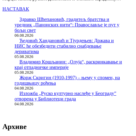
НАСТАВАК
Здравко Шћепановић, градитељ братства и
уредник „Панонских нити“: Православље је пут у
бољи свет
06.08.2026
Ђедовић Хандановић и Тјурдењев: Држава и
НИС ће обезбедити стабилно снабдевање
дериватима
05.08.2026
Владимир Кршљанин: „Олуја“, раскринкавање и
крај отпадничке империје
05.08.2026
Жорж Скригин (1910-1997) – њему у спомен, на
годишњицу рођења
04.08.2026
Изложба „Руско културно наслеђе у Београду”
отворена у Библиотеци града
04.08.2026
Архиве