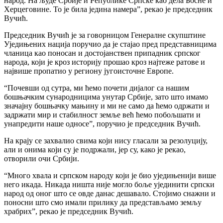
народ. На људе Србије и Републике Српске као дела Босне и
Херцеговине. То је била једина намера”, рекао је председник
Вучић.
Председник Вучић је за говорницом Генералне скупштине
Уједињених нација поручио да је стајао пред представницима
чланица као поносан и достојанствен припадник српског
народа, који је кроз историју прошао кроз најтеже ратове и
највише пропатио у региону југоисточне Европе.
“Почевши од сутра, ми ћемо почети дијалог са нашим
бошњачким сународницима унутар Србије, зато што имамо
значајну бошњачку мањину и ми не само да ћемо одржати и
задржати мир и стабилност земље већ ћемо побољшати и
унапредити наше односе”, поручио је председник Вучић.
На крају се захвалио свима који нису гласали за резолуцију,
али и онима који су је подржали, јер су, како је рекао,
отворили очи Србији.
“Много хвала и српском народу који је био уједињенији више
него икада. Никада ништа није могло боље ујединити српски
народ од оног што се овде данас дешавало. Стојимо снажни и
поносни што смо имали прилику да представљамо земљу
храбрих”, рекао је председник Вучић.