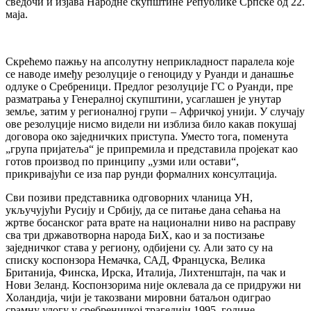
сведочи и изјава Народне скупштине Републике Српске од 22.
маја.
Скрећемо пажњу на апсолутну неприкладност паралела које
се наводе имеђу резолуције о геноциду у Руанди и данашње
одлуке о Сребреници. Предлог резолуције ГС о Руанди, пре
разматрања у Генералној скупштини, усаглашен је унутар
земље, затим у регионалној групи – Афричкој унији. У случају
ове резолуције нисмо видели ни изблиза било какав покушај
договора око заједничких приступа. Уместо тога, поменута
„група пријатеља“ је припремила и представила пројекат као
готов производ по принципу „узми или остави“,
прикривајући се иза пар рунди формалних консултација.
Сви позиви представника одговорних чланица УН,
укључујући Русију и Србију, да се питање дана сећања на
жртве босанског рата врате на национални ниво на расправу
сва три државотворна народа БиХ, као и за постизање
заједничког става у региону, одбијени су. Али зато су на
списку коспонзора Немачка, САД, Француска, Велика
Британија, Финска, Ирска, Италија, Лихтенштајн, па чак и
Нови Зеланд. Коспонзорима није оклевала да се придружи ни
Холандија, чији је такозвани мировни батаљон одиграо
срамну улогу у сребреничкој трагедији 1995. године.