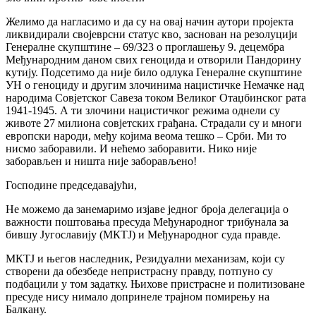
Желимо да нагласимо и да су на овај начин аутори пројекта
ликвидирали својеврсни статус кво, заснован на резолуцији
Генералне скупштине – 69/323 о проглашењу 9. децембра
Међународним даном свих геноцида и отворили Пандорину
кутију. Подсетимо да није било одлука Генералне скупштине
УН о геноциду и другим злочинима нацистичке Немачке над
народима Совјетског Савеза током Великог Отаџбинског рата
1941-1945. А ти злочини нацистичког режима однели су
животе 27 милиона совјетских грађана. Страдали су и многи
европски народи, међу којима веома тешко – Срби. Ми то
нисмо заборавили. И нећемо заборавити. Нико није
заборављен и ништа није заборављено!
Господине председавајући,
Не можемо да занемаримо изјаве једног броја делегација о
важности поштовања пресуда Међународног трибунала за
бившу Југославију (МКТЈ) и Међународног суда правде.
МКТЈ и његов наследник, Резидуални механизам, који су
створени да обезбеде непристрасну правду, потпуно су
подбацили у том задатку. Њихове пристрасне и политизоване
пресуде нису нимало допринеле трајном помирењу на
Балкану.