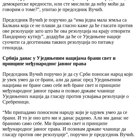
демократске вредности, или сте мислили да нећу моћи да
говорим о томе?”, упитао је председник Вучић.
Председник Вучић је поручио да “има једна мала земља са
Балкана која се не плаши да гласно каже да ће гласати против
ове резолуције зато што ће ова резолуција на крају отворити
Пандорину кутију”, додајући да ће се Уједињене нације
суочити са десетинама таквих резолуција по питању
геноцида.
Србија данас у Уједињеним нацијама брани свет и
принципе међународног јавног права
Председник Вучић поручио је да су Срби поносан народ који
је увек умео да се брани, али да данас пред Уједињеним
нацијама не бране само себе већ бране свет и принципе
међународног јавног права и позвао државе чланице
Уједињених нација да гласају против усвајања резолуције о
Сребреници.
“Ми припадамо поносном народу који је одувек умео да се
брани. И то је оно што ми и данас радимо. Али ми данас не
бранимо само себе. Ми бранимо свет и принципе
међународног јавног права. И позивам државе чланице да
гласају против ове резолуције”, поручио је председник Вучић.