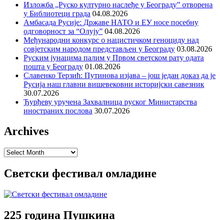
Изложба „Руско културно наслеђе у Београду” отворена
у Библиотеци града
04.08.2026
Амбасада Русије: Државе НАТО и ЕУ носе посебну
одговорност за “Олују”
04.08.2026
Међународни конкурс о нацистичком геноциду над
совјетским народом представљен у Београду
03.08.2026
Руским јунацима палим у Првом светском рату одата
пошта у Београду
01.08.2026
Славенко Терзић: Путинова изјава – још један доказ да је
Русија наш главни вишевековни историјски савезник
30.07.2026
Ђурђеву уручена Захвалница руског Министарства
иностраних послова
30.07.2026
Archives
Archives
Светски фестивал омладине
225 година Пушкина