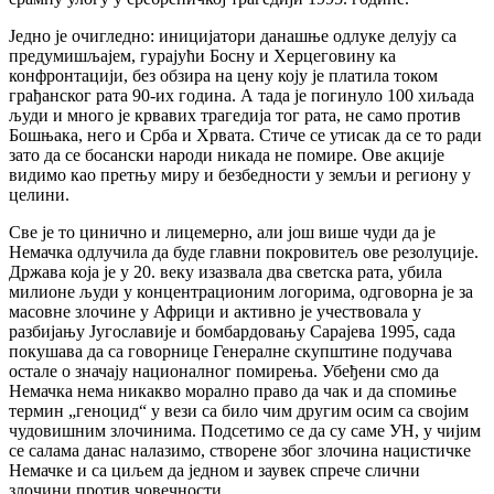
Једно је очигледно: иницијатори данашње одлуке делују са
предумишљајем, гурајући Босну и Херцеговину ка
конфронтацији, без обзира на цену коју је платила током
грађанског рата 90-их година. А тада је погинуло 100 хиљада
људи и много је крвавих трагедија тог рата, не само против
Бошњака, него и Срба и Хрвата. Стиче се утисак да се то ради
зато да се босански народи никада не помире. Ове акције
видимо као претњу миру и безбедности у земљи и региону у
целини.
Све је то цинично и лицемерно, али још више чуди да је
Немачка одлучила да буде главни покровитељ ове резолуције.
Држава која је у 20. веку изазвала два светска рата, убила
милионе људи у концентрационим логорима, одговорна је за
масовне злочине у Африци и активно је учествовала у
разбијању Југославије и бомбардовању Сарајева 1995, сада
покушава да са говорнице Генералне скупштине подучава
остале о значају националног помирења. Убеђени смо да
Немачка нема никакво морално право да чак и да спомиње
термин „геноцид“ у вези са било чим другим осим са својим
чудовишним злочинима. Подсетимо се да су саме УН, у чијим
се салама данас налазимо, створене због злочина нацистичке
Немачке и са циљем да једном и заувек спрече слични
злочини против човечности.