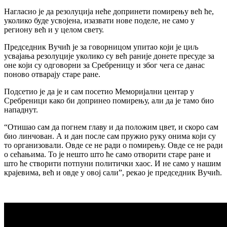
Нагласио је да резолуција неће допринети помирењу већ ће,
уколико буде усвојена, изазвати нове поделе, не само у
региону већ и у целом свету.
Председник Вучић је за говорницом упитао који је циљ
усвајања резолуције уколико су већ раније донете пресуде за
оне који су одговорни за Сребреницу и због чега се данас
поново отварају старе ране.
Подсетио је да је и сам посетио Меморијални центар у
Сребреници како би допринео помирењу, али да је тамо био
нападнут.
“Отишао сам да погнем главу и да положим цвет, и скоро сам
био линчован. А и дан после сам пружио руку онима који су
то организовали. Овде се не ради о помирењу. Овде се не ради
о сећањима. То је нешто што ће само отворити старе ране и
што ће створити потпуни политички хаос. И не само у нашим
крајевима, већ и овде у овој сали”, рекао је председник Вучић.