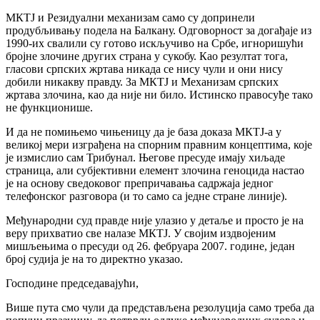
МКТЈ и Резидуални механизам само су допринели
продубљивању подела на Балкану. Одговорност за догађаје из
1990-их свалили су готово искључиво на Србе, игноришући
бројне злочине других страна у сукобу. Као резултат тога,
гласови српских жртава никада се нису чули и они нису
добили никакву правду. За МКТЈ и Механизам српских
жртава злочина, као да није ни било. Истинско правосуђе тако
не функционише.
И да не помињемо чињеницу да је база доказа МКТЈ-а у
великој мери изграђена на спорним правним концептима, које
је измислио сам Трибунал. Његове пресуде имају хиљаде
страница, али субјективни елемент злочина геноцида настао
је на основу сведоковог препричавања садржаја једног
телефонског разговора (и то само са једне стране линије).
Међународни суд правде није улазио у детаље и просто је на
веру прихватио све налазе МКТЈ. У својим издвојеним
мишљењима о пресуди од 26. фебруара 2007. године, један
број судија је на то директно указао.
Господине председавајући,
Више пута смо чули да представљена резолуција само треба да