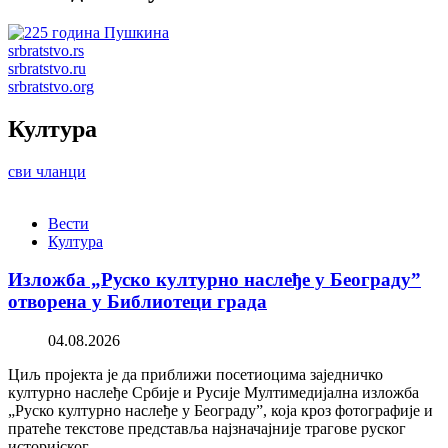
srbratstvo.rs
srbratstvo.ru
srbratstvo.org
Култура
сви чланци
Вести
Култура
Изложба „Руско културно наслеђе у Београду”
отворена у Библиотеци града
04.08.2026
Циљ пројекта је да приближи посетиоцима заједничко
културно наслеђе Србије и Русије Мултимедијална изложба
„Руско културно наслеђе у Београду”, која кроз фотографије и
пратеће текстове представља најзначајније трагове руског
историјског…