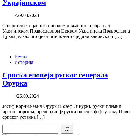
Украјинском
<29.03.2023
Саопштење за јавностповодом државног терора над
Украјинском Православном Црквом Украјинска Православна
Црква је, као што је општепознато, једина канонска и […]
Вести
Историја
Српска епопеја руског генерала
Орурка
<26.09.2024
Јосиф Корниљевич Орурк (Џозеф О’Рурк), руски племић
ирског порекла, предводио је руски одред који је у току Првог
српског устанка […]
Search