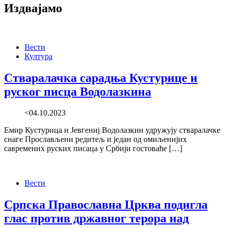
Издвајамо
Вести
Култура
Стваралачка сарадња Кустурице и
руског писца Водолазкина
<04.10.2023
Емир Кустурица и Јевгениј Водолазкин удружују стваралачке
снаге Прослављени редитељ и један од омиљенијих
савремених руских писаца у Србији гостоваће […]
Вести
Српска Православна Црква подигла
глас против државног терора над