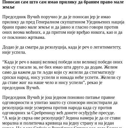
Поносан сам што сам имао прилику да браним право мале
земље
Председник Вучић поручио је да је поносан јер је имао
прилику да пред Генералном скупштином Уједињених нација
брани право мале земље и да јавно и гласно говори против
оних веома моћних, а да притом није вређао никога, као и да
се поклонио жртвама.
Додао је да сматра да резолуција, када је реч о легитимитету,
није успела.
“Када је реч о вашој великој победи или великој победи оних
који су гласали за, не бих имао шта друго да додам. Желим
само да кажем да ти људи који су желели да стигматизују
српски народ, нису успели и никада неће успети. Желели су
да ставе жиг на наше чело и нису успели”, рекао је
председник Вучић.
Председник Вучић је још једном поновио питање правне
одговорности и упитао зашто су спонзори инсистирали да
резолуција није усмерена против народа када су против
одговорних за Сребреницу већ донете осуђујуће пресуде.
“А која је сврха ове резолуције? Једина намера је да се стави
морална и политичка кривица на једну страну и на један