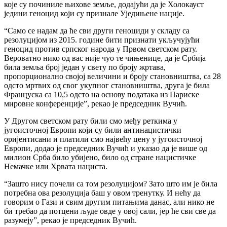
које су починиле њихове земље, додајући да је Холокауст
једини геноцид који су признале Уједињене нације.
“Само се надам да ће сви други геноциди у складу са
резолуцијом из 2015. године бити признати укључујући
геноцид против српског народа у Првом светском рату.
Вероватно нико од вас није чуо те чињенице, да је Србија
била земља број један у свету по броју жртава,
пропорционално својој величини и броју становништва, са 28
одсто мртвих од свог укупног становништва, друга је била
Француска са 10,5 одсто на основу података из Париске
мировне конференције”, рекао је председник Вучић.
У Другом светском рату били смо међу реткима у
југоисточној Европи који су били антинацистички
оријентисани и платили смо највећу цену у југоисточној
Европи, додао је председник Вучић и указао да је више од
милион Срба било убијено, било од стране нацистичке
Немачке или Хрвата нациста.
“Зашто нису почели са том резолуцијом? Зато што им је била
потребна ова резолуција баш у овом тренутку. И нећу да
говорим о Гази и свим другим питањима данас, али нико не
би требао да потцени људе овде у овој сали, јер ће сви све да
разумеју”, рекао је председник Вучић.