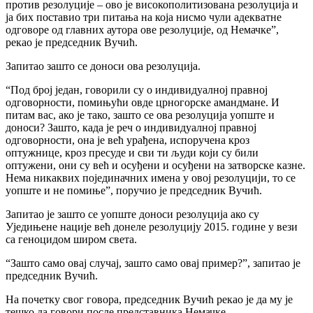
против резолуције – ово је високополитизована резолуција и
ја бих поставио три питања на која нисмо чули адекватне
одговоре од главних аутора ове резолуције, од Немачке”,
рекао је председник Вучић.
Запитао зашто се доноси ова резолуција.
“Под број један, говорили су о индивидуалној правној
одговорности, помињући овде црногорске амандмане. И
питам вас, ако је тако, зашто се ова резолуција уопште и
доноси? Зашто, када је реч о индивидуалној правној
одговорности, она је већ урађена, испоручена кроз
оптужнице, кроз пресуде и сви ти људи који су били
оптужени, они су већ и осуђени и осуђени на затворске казне.
Нема никаквих појединачних имена у овој резолуцији, то се
уопште и не помиње”, поручио је председник Вучић.
Запитао је зашто се уопште доноси резолуција ако су
Уједињене нације већ донеле резолуцију 2015. године у вези
са геноцидом широм света.
“Зашто само овај случај, зашто само овај пример?”, запитао је
председник Вучић.
На почетку свог говора, председник Вучић рекао је да му је
тешко да говори после представника Немачке.