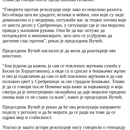
“Говорити против резолуције није лако из неколико разлога.
Без обзира шта ви урадите, велики и моћни, они који су овде
доминантни и у медијима, оптужиће вас за тешки злочин који
се заиста десио у Сребреници, у ситуацији где је сва морална
правда у њиховим рукама. Они ће да вас оптуже да
потцењујете и минимизирате, зато што се усуђујемо да
дигнемо глас против”, рекао је председник Вучић.
Председник Вучић нагласио је да жели да разоткрије ове
неистине.
“Још једном да кажем, ја сам се поклонио жртвама сукоба у
Босни (и Херцеговини), а овде су и српске и бошњачке жртве
и ево ја подвлачим да сам се већ поклонио жртвама и да сам
положио цвет у Сребреници за све страдале Бошњаке. Тешко
је да се говори после Немачке која важи за најважнију и која
сматра да је непогрешиво овлашћена да даје моралне придике
онима који се не слажу са њом”, навео је председник Вучић.
Председник Вучић је рекао да ће ова резолуција направити
поделу у региону и да ће морати да се ради на томе да се
одржи мир и стабилност.
Упитао је зашто аутори резолуције нису говорили о геноциду