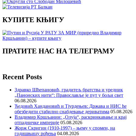
КУПИТЕ КЊИГУ
ПРАТИТЕ НАС НА ТЕЛЕГРАМУ
Recent Posts
Здравко Шћепановић, градитељ братства и уредник
„Панонских нити“: Православље је пут у бољи свет
06.08.2026
Ђедовић Хандановић и Тјурдењев: Држава и НИС ће
обезбедити стабилно снабдевање дериватима
05.08.2026
Владимир Кршљанин: „Олуја“, раскринкавање и крај
отпадничке империје
05.08.2026
Жорж Скригин (1910-1997) – њему у спомен, на
годишњицу рођења
04.08.2026