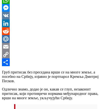
WhatsApp
Messenger
VK
LinkedIn
Reddit
Mail.Ru
Email
Copy
Link
Share
Груб притисак без преседана врши се на многе земље, а
посебно на Србију, изјавио је портпарол Кремља Дмитриј
Песков.
Одлично знамо, додао је он, какав се глуп, незаконит
притисак, који противречи нормама међународног права,
врши на многе земље, укључујући Србију.