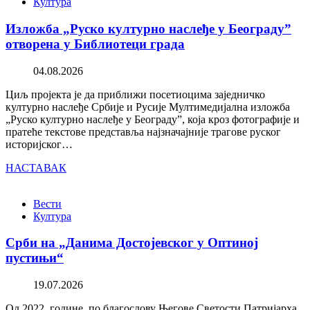
Култура
Изложба „Руско културно наслеђе у Београду”
отворена у Библиотеци града
04.08.2026
Циљ пројекта је да приближи посетиоцима заједничко
културно наслеђе Србије и Русије Мултимедијална изложба
„Руско културно наслеђе у Београду”, која кроз фотографије и
пратеће текстове представља најзначајније трагове руског
историјског…
НАСТАВАК
Вести
Култура
Срби на „Данима Достојевског у Оптиној
пустињи“
19.07.2026
Од 2022. године, по благослову Његове Светости Патријарха