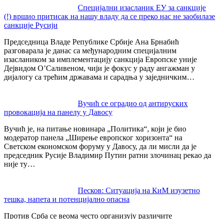
Post
Специјални изасланик ЕУ за санкције
(!) вршио притисак на нашу владу да се преко нас не заобилазе
navigation
санкције Русији
Председница Владе Републике Србије Ана Брнабић
разговарала је данас са међународним специјалним
изаслаником за имплементацију санкција Европске уније
Дејвидом О’Саливеном, чији је фокус у раду ангажман у
дијалогу са трећим државама и сарадња у заједничким…
Вучић се оградио од антируских
провокација на панелу у Давосу
Вучић је, на питање новинара „Политика“, који је био
модератор панела „Ширење европског хоризонта“ на
Светском економском форуму у Давосу, да ли мисли да је
председник Русије Владимир Путин ратни злочинац рекао да
није ту…
Песков: Ситуација на КиМ изузетно
тешка, напета и потенцијално опасна
Против Срба се веома често организују различите