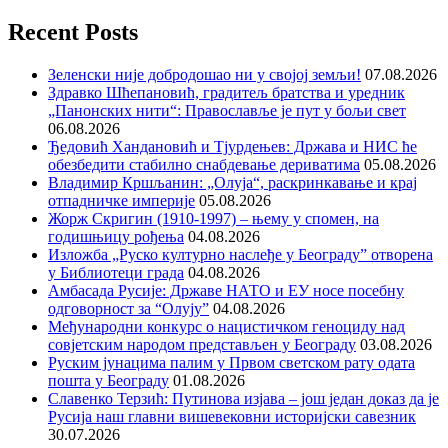
Recent Posts
Зеленски није добродошао ни у својој земљи!
07.08.2026
Здравко Шћепановић, градитељ братства и уредник
„Панонских нити“: Православље је пут у бољи свет
06.08.2026
Ђедовић Хандановић и Тјурдењев: Држава и НИС ће
обезбедити стабилно снабдевање дериватима
05.08.2026
Владимир Кршљанин: „Олуја“, раскринкавање и крај
отпадничке империје
05.08.2026
Жорж Скригин (1910-1997) – њему у спомен, на
годишњицу рођења
04.08.2026
Изложба „Руско културно наслеђе у Београду” отворена
у Библиотеци града
04.08.2026
Амбасада Русије: Државе НАТО и ЕУ носе посебну
одговорност за “Олују”
04.08.2026
Међународни конкурс о нацистичком геноциду над
совјетским народом представљен у Београду
03.08.2026
Руским јунацима палим у Првом светском рату одата
пошта у Београду
01.08.2026
Славенко Терзић: Путинова изјава – још један доказ да је
Русија наш главни вишевековни историјски савезник
30.07.2026