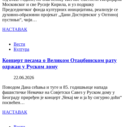
Московског и све Русије Кирила, и уз подршку
Председничког фонда културних иницијатива, реализује се
духовно-образовни пројекат „Дани Достојевског у Оптиној
пустињи“, чији…
НАСТАВАК
Вести
Култура
Концерт песама о Великом Отаџбинском рату
одржан у Руском дому
22.06.2026
Поводом Дана сећања и туге и 85. годишњице напада
фашистичке Немачке на Совјетски Савез у Руском дому у
Београду приређен је концерт „Чекај ме и ја ћу сигурно доћи“
посвећен…
НАСТАВАК
Вести