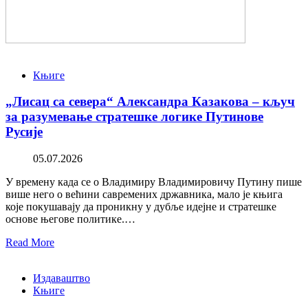
Књиге
„Лисац са севера“ Александра Казакова – кључ
за разумевање стратешке логике Путинове
Русије
05.07.2026
У времену када се о Владимиру Владимировичу Путину пише
више него о већини савремених државника, мало је књига
које покушавају да проникну у дубље идејне и стратешке
основе његове политике.…
Read More
Издаваштво
Књиге