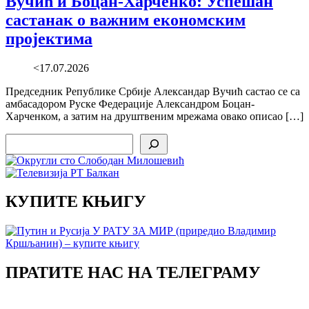
Вучић и Боцан-Харченко: Успешан
састанак о важним економским
пројектима
<17.07.2026
Председник Републике Србије Александар Вучић састао се са
амбасадором Руске Федерације Александром Боцан-
Харченком, а затим на друштвеним мрежама овако описао […]
Search
КУПИТЕ КЊИГУ
ПРАТИТЕ НАС НА ТЕЛЕГРАМУ