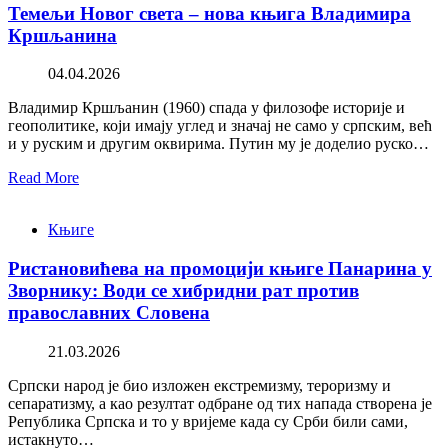
Темељи Новог света – нова књига Владимира
Кршљанина
04.04.2026
Владимир Кршљанин (1960) спада у филозофе историје и
геополитике, који имају углед и значај не само у српским, већ
и у руским и другим оквирима. Путин му је доделио руско…
Read More
Књиге
Ристановићева на промоцији књиге Панарина у
Зворнику: Води се хибридни рат против
православних Словена
21.03.2026
Српски народ је био изложен екстремизму, тероризму и
сепаратизму, а као резултат одбране од тих напада створена је
Република Српска и то у вријеме када су Срби били сами,
истакнуто…