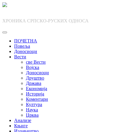
Skip
to
content
ХРОНИКА СРПСКО-РУСКИХ ОДНОСА
ПОЧЕТНА
Повеља
Доносиоци
Вести
све Вести
Војска
Доносиоци
Друштво
Држава
Економија
Историја
Коментари
Култура
Наука
Црква
Анализе
Књиге
Издаваштво