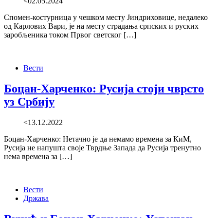
<02.05.2024
Спомен-костурница у чешком месту Јиндриховице, недалеко
од Карлових Вари, је на месту страдања српских и руских
заробљеника током Првог светског […]
Вести
Боцан-Харченко: Русија стоји чврсто
уз Србију
<13.12.2022
Боцан-Харченко: Нетачно је да немамо времена за КиМ,
Русија не напушта своје Тврдње Запада да Русија тренутно
нема времена за […]
Вести
Држава