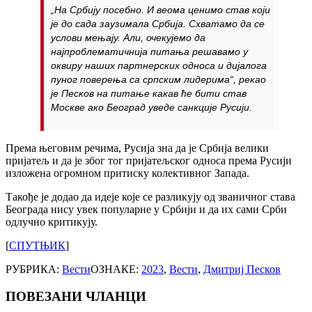
„На Србију посебно. И веома ценимо став који
је до сада заузимала Србија. Схватамо да се
услови мењају. Али, очекујемо да
најпроблематичнија питања решавамо у
оквиру наших партнерских односа и дијалога
пуног поверења са српским лидерима“, рекао
је Песков на питање какав ће бити став
Москве ако Београд уведе санкције Русији.
Према његовим речима, Русија зна да је Србија велики
пријатељ и да је због тог пријатељског односа према Русији
изложена огромном притиску колективног Запада.
Такође је додао да идеје које се разликују од званичног става
Београда нису увек популарне у Србији и да их сами Срби
одлучно критикују.
[
СПУТЊИК
]
РУБРИКА:
Вести
ОЗНАКЕ:
2023
,
Вести
,
Дмитриј Песков
ПОВЕЗАНИ ЧЛАНЦИ