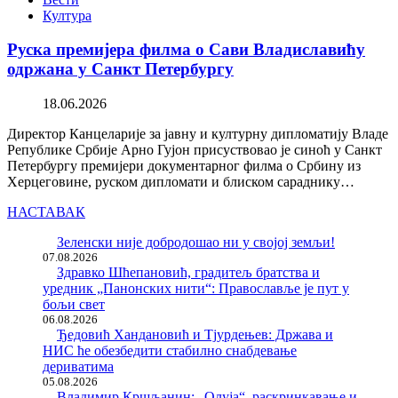
Култура
Руска премијера филма о Сави Владиславићу
одржана у Санкт Петербургу
18.06.2026
Директор Канцеларије за јавну и културну дипломатију Владе
Републике Србије Арно Гујон присуствовао је синоћ у Санкт
Петербургу премијери документарног филма о Србину из
Херцеговине, руском дипломати и блиском сараднику…
НАСТАВАК
Зеленски није добродошао ни у својој земљи!
07.08.2026
Здравко Шћепановић, градитељ братства и
уредник „Панонских нити“: Православље је пут у
бољи свет
06.08.2026
Ђедовић Хандановић и Тјурдењев: Држава и
НИС ће обезбедити стабилно снабдевање
дериватима
05.08.2026
Владимир Кршљанин: „Олуја“, раскринкавање и