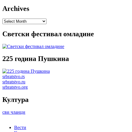
Archives
Archives
Светски фестивал омладине
225 година Пушкина
srbratstvo.rs
srbratstvo.ru
srbratstvo.org
Култура
сви чланци
Вести