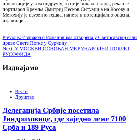
провокације у том подручју, то није никаква тајна, рекао је
портпарол Кремља Дмитриј Песков Ситуација на Косову и
Метохију је изузетно тешка, напета и потенцијално опасна,
изјавио је…
Previous:
Изложба о Романовима отворена у Светосавској сали
цркве Свете Петке у Сурчину
Next:
У МОСКВИ ОСНОВАН МЕЂУНАРОДНИ ПОКРЕТ
РУСОФИЛА
Издвајамо
Вести
Друштво
Делегација Србије посетила
Јиндриховице, где заједно леже 7100
Срба и 189 Руса