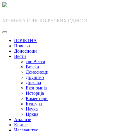
Skip
to
content
ХРОНИКА СРПСКО-РУСКИХ ОДНОСА
ПОЧЕТНА
Повеља
Доносиоци
Вести
све Вести
Војска
Доносиоци
Друштво
Држава
Економија
Историја
Коментари
Култура
Наука
Црква
Анализе
Књиге
Издаваштво