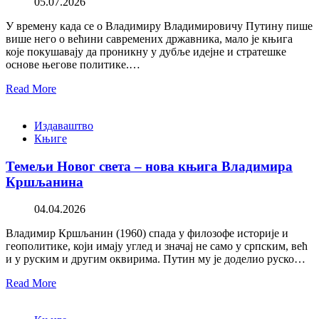
05.07.2026
У времену када се о Владимиру Владимировичу Путину пише
више него о већини савремених државника, мало је књига
које покушавају да проникну у дубље идејне и стратешке
основе његове политике.…
Read More
Издаваштво
Књиге
Темељи Новог света – нова књига Владимира
Кршљанина
04.04.2026
Владимир Кршљанин (1960) спада у филозофе историје и
геополитике, који имају углед и значај не само у српским, већ
и у руским и другим оквирима. Путин му је доделио руско…
Read More