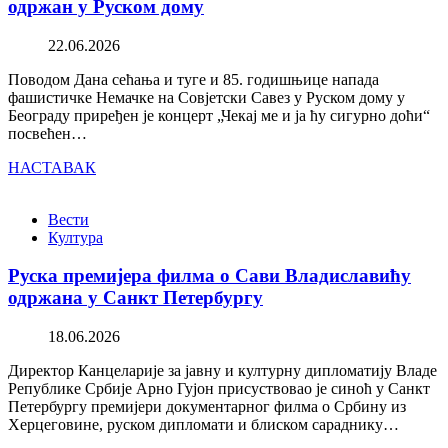
одржан у Руском дому
22.06.2026
Поводом Дана сећања и туге и 85. годишњице напада
фашистичке Немачке на Совјетски Савез у Руском дому у
Београду приређен је концерт „Чекај ме и ја ћу сигурно доћи“
посвећен…
НАСТАВАК
Вести
Култура
Руска премијера филма о Сави Владиславићу
одржана у Санкт Петербургу
18.06.2026
Директор Канцеларије за јавну и културну дипломатију Владе
Републике Србије Арно Гујон присуствовао је синоћ у Санкт
Петербургу премијери документарног филма о Србину из
Херцеговине, руском дипломати и блиском сараднику…