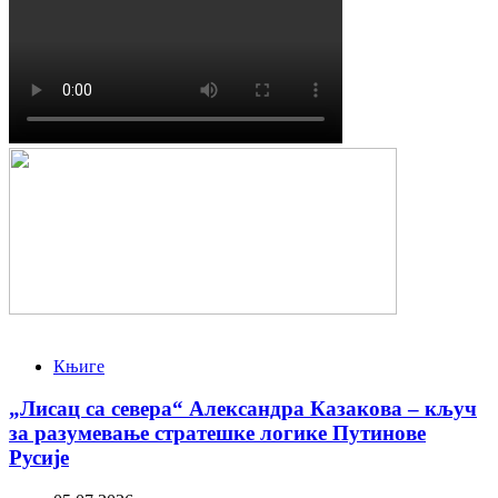
Књиге
„Лисац са севера“ Александра Казакова – кључ
за разумевање стратешке логике Путинове
Русије