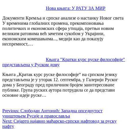
Нова књига: У РАТУ ЗА МИР
Документи Кремља и српске анализе о настанку Новог света
У временима глобалних промена, прекомпоновања
политичких и економских сфера утицаја, претњи новим
великим ратовима већ зачетим сукобом у Украјини,
економским комешањима..., медији као да показују
неспремност,…
Књига "Кратки курс руске философије"
представљена у Руском дому
Књига „Кратак курс руске философије“ на српском језику
представљена је у уторак 12. септембра, у Галерији Руског
дома у Београду пред приличним бројем заинтересоване
публике. Група руских аутора потрудила се да представи
основне идеје руске…
Previous:
Слободан Антонић: Западна опседнутост
уништењем Русије и православља
Next:
Сијарто најавио мађарско-српски нафтовод за руску
нафту