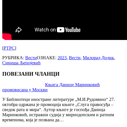
[
РТРС
]
РУБРИКА:
Вести
ОЗНАКЕ:
2023
,
Вести
,
Милорад Додик
,
Синиша Љепојевић
ПОВЕЗАНИ ЧЛАНЦИ
Post
Књига Данице Маринковић
промовисана у Москви
navigation
У Библиотеци иностране литературе „М.И.Рудомино“ 27.
октобра одржана је промоција књиге „Слуга правосуђа –
сведок рата и мира“. Аутор књиге је госпођа Даница
Маринковић, истражни судија у мирнодопским и ратним
временима, која је позвана да…