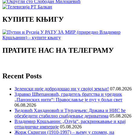
КУПИТЕ КЊИГУ
ПРАТИТЕ НАС НА ТЕЛЕГРАМУ
Recent Posts
Зеленски није добродошао ни у својој земљи!
07.08.2026
Здравко Шћепановић, градитељ братства и уредник
„Панонских нити“: Православље је пут у бољи свет
06.08.2026
Ђедовић Хандановић и Тјурдењев: Држава и НИС ће
обезбедити стабилно снабдевање дериватима
05.08.2026
Владимир Кршљанин: „Олуја“, раскринкавање и крај
отпадничке империје
05.08.2026
Жорж Скригин (1910-1997) – њему у спомен, на