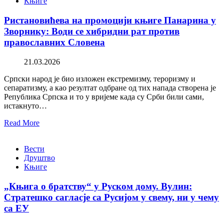
Књиге
Ристановићева на промоцији књиге Панарина у
Зворнику: Води се хибридни рат против
православних Словена
21.03.2026
Српски народ је био изложен екстремизму, тероризму и
сепаратизму, а као резултат одбране од тих напада створена је
Република Српска и то у вријеме када су Срби били сами,
истакнуто…
Read More
Вести
Друштво
Књиге
„Књига о братству“ у Руском дому. Вулин:
Стратешко сагласје са Русијом у свему, ни у чему
са ЕУ