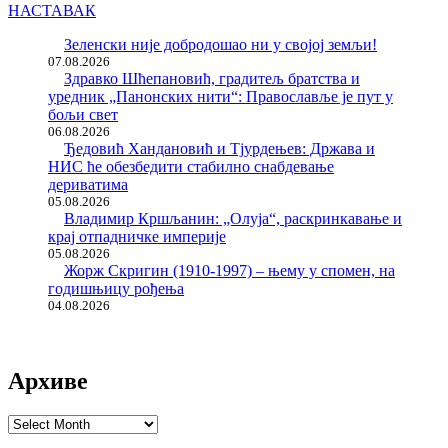
НАСТАВАК
Зеленски није добродошао ни у својој земљи!
07.08.2026
Здравко Шћепановић, градитељ братства и
уредник „Панонских нити“: Православље је пут у
бољи свет
06.08.2026
Ђедовић Хандановић и Тјурдењев: Држава и
НИС ће обезбедити стабилно снабдевање
дериватима
05.08.2026
Владимир Кршљанин: „Олуја“, раскринкавање и
крај отпадничке империје
05.08.2026
Жорж Скригин (1910-1997) – њему у спомен, на
годишњицу рођења
04.08.2026
Архиве
Архиве