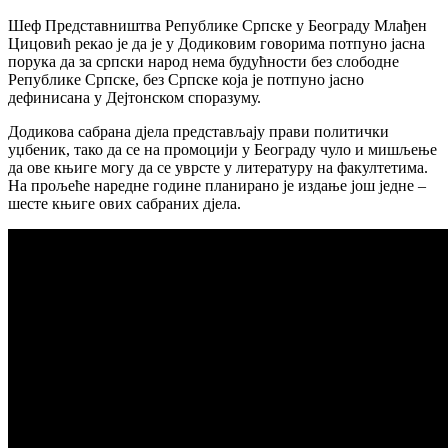
Шеф Представништва Републике Српске у Београду Млађен
Цицовић рекао је да је у Додиковим говорима потпуно јасна
порука да за српски народ нема будућности без слободне
Републике Српске, без Српске која је потпуно јасно
дефинисана у Дејтонском споразуму.
Додикова сабрана дјела представљају прави политички
уџбеник, тако да се на промоцији у Београду чуло и мишљење
да ове књиге могу да се уврсте у литературу на факултетима.
На прољеће наредне године планирано је издање још једне –
шесте књиге ових сабраних дјела.