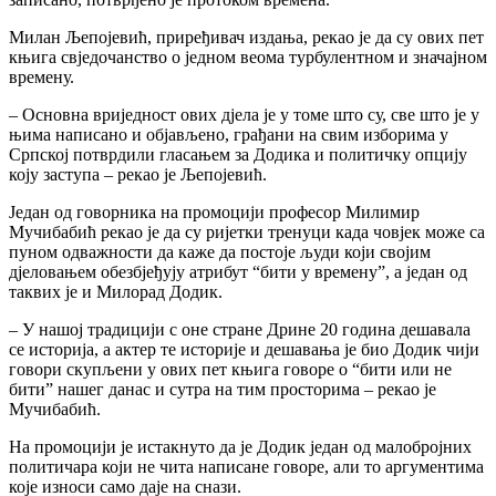
Милан Љепојевић, приређивач издања, рекао је да су ових пет
књига свједочанство о једном веома турбулентном и значајном
времену.
– Основна вриједност ових дјела је у томе што су, све што је у
њима написано и објављено, грађани на свим изборима у
Српској потврдили гласањем за Додика и политичку опцију
коју заступа – рекао је Љепојевић.
Један од говорника на промоцији професор Милимир
Мучибабић рекао је да су ријетки тренуци када човјек може са
пуном одважности да каже да постоје људи који својим
дјеловањем обезбјеђују атрибут “бити у времену”, а један од
таквих је и Милорад Додик.
– У нашој традицији с оне стране Дрине 20 година дешавала
се историја, а актер те историје и дешавања је био Додик чији
говори скупљени у ових пет књига говоре о “бити или не
бити” нашег данас и сутра на тим просторима – рекао је
Мучибабић.
На промоцији је истакнуто да је Додик један од малобројних
политичара који не чита написане говоре, али то аргументима
које износи само даје на снази.