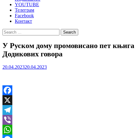
YOUTUBE
Телеграм
Facebook
Контакт
Search
for:
У Руском дому промовисано пет књига
Додикових говора
20.04.2023
20.04.2023
Facebook
X
Telegram
Viber