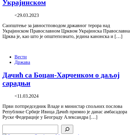
Украјинском
<29.03.2023
Саопштење за јавностповодом државног терора над
Украјинском Православном Црквом Украјинска Православна
Црква је, као што је општепознато, једина канонска и […]
Вести
Држава
Дачић са Боцан-Харченком о даљој
сарадњи
<11.03.2024
Први потпредседник Владе и министар спољних послова
Републике Србије Ивица Дачић примио је данас амбасадора
Руске Федерације у Београду Александра […]
Search