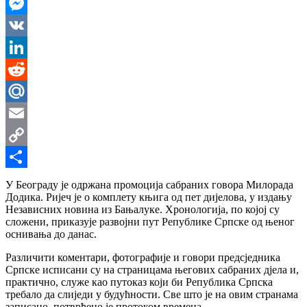
WhatsApp
Messenger
VK
LinkedIn
Reddit
Mail.Ru
Email
Copy
Link
Share
У Београду је одржана промоција сабраних говора Милорада
Додика. Ријеч је о комплету књига од пет дијелова, у издању
Независних новина из Бањалуке. Хронологија, по којој су
сложени, приказује развојни пут Републике Српске од њеног
оснивања до данас.
Различити коментари, фотографије и говори предсједника
Српске исписани су на страницама његових сабраних дјела и,
практично, служе као путоказ који би Република Српска
требало да слиједи у будућности. Све што је на овим странама
записано, потврђено је протоком времена.