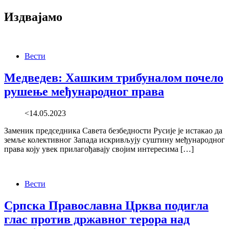
Издвајамо
Вести
Медведев: Хашким трибуналом почело
рушење међународног права
<14.05.2023
Заменик председника Савета безбедности Русије је истакао да
земље колективног Запада искривљују суштину међународног
права коју увек прилагођавају својим интересима […]
Вести
Српска Православна Црква подигла
глас против државног терора над