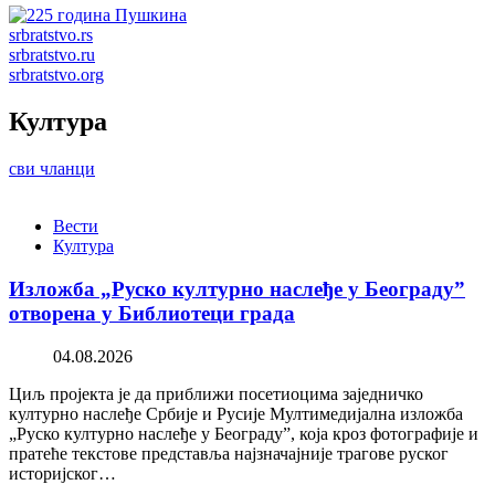
srbratstvo.rs
srbratstvo.ru
srbratstvo.org
Култура
сви чланци
Вести
Култура
Изложба „Руско културно наслеђе у Београду”
отворена у Библиотеци града
04.08.2026
Циљ пројекта је да приближи посетиоцима заједничко
културно наслеђе Србије и Русије Мултимедијална изложба
„Руско културно наслеђе у Београду”, која кроз фотографије и
пратеће текстове представља најзначајније трагове руског
историјског…