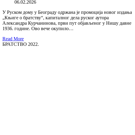
06.02.2026
У Руском дому у Београду одржана је промоција новог издања
„Књиге о братству“, капиталног дела руског аутора
Александра Курчанинова, први пут објављеног у Нишу давне
1936. године. Ово вече окупило…
Read More
БРАТСТВО 2022.