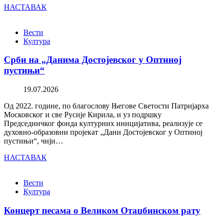
НАСТАВАК
Вести
Култура
Срби на „Данима Достојевског у Оптиној
пустињи“
19.07.2026
Од 2022. године, по благослову Његове Светости Патријарха
Московског и све Русије Кирила, и уз подршку
Председничког фонда културних иницијатива, реализује се
духовно-образовни пројекат „Дани Достојевског у Оптиној
пустињи“, чији…
НАСТАВАК
Вести
Култура
Концерт песама о Великом Отаџбинском рату