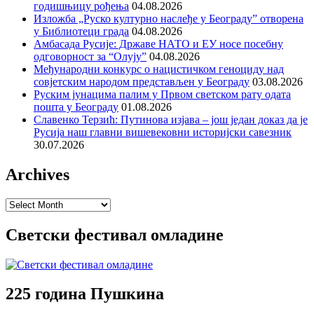
годишњицу рођења
04.08.2026
Изложба „Руско културно наслеђе у Београду” отворена
у Библиотеци града
04.08.2026
Амбасада Русије: Државе НАТО и ЕУ носе посебну
одговорност за “Олују”
04.08.2026
Међународни конкурс о нацистичком геноциду над
совјетским народом представљен у Београду
03.08.2026
Руским јунацима палим у Првом светском рату одата
пошта у Београду
01.08.2026
Славенко Терзић: Путинова изјава – још један доказ да је
Русија наш главни вишевековни историјски савезник
30.07.2026
Archives
Archives
Светски фестивал омладине
225 година Пушкина