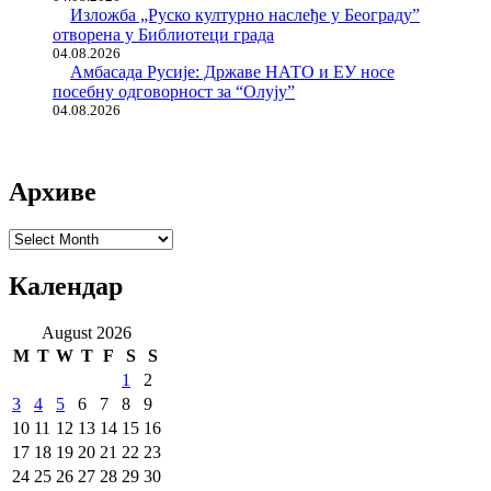
Изложба „Руско културно наслеђе у Београду”
отворена у Библиотеци града
04.08.2026
Амбасада Русије: Државе НАТО и ЕУ носе
посебну одговорност за “Олују”
04.08.2026
Архиве
Архиве
Календар
August 2026
M
T
W
T
F
S
S
1
2
3
4
5
6
7
8
9
10
11
12
13
14
15
16
17
18
19
20
21
22
23
24
25
26
27
28
29
30