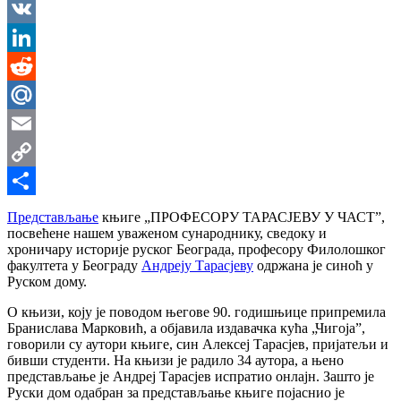
Messenger
VK
LinkedIn
Reddit
Mail.Ru
Email
Copy
Link
Share
Представљање
књиге „ПРОФЕСОРУ ТАРАСЈЕВУ У ЧАСТ”,
посвећене нашем уваженом сународнику, сведоку и
хроничару историје руског Београда, професору Филолошког
факултета у Београду
Андреју Тарасјеву
одржана је синоћ у
Руском дому.
О књизи, коју је поводом његове 90. годишњице припремила
Бранислава Марковић, а објавила издавачка кућа „Чигоја”,
говорили су аутори књиге, син Алексеј Тарасјев, пријатељи и
бивши студенти. На књизи је радило 34 аутора, а њено
представљање је Андреј Тарасјев испратио онлајн. Зашто је
Руски дом одабран за представљање књиге појаснио је