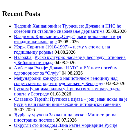
Recent Posts
Ђедовић Хандановић и Тјурдењев: Држава и НИС ће
обезбедити стабилно снабдевање дериватима
05.08.2026
Владимир Кршљанин: „Олуја“, раскринкавање и крај
отпадничке империје
05.08.2026
Жорж Скригин (1910-1997) – њему у спомен, на
годишњицу рођења
04.08.2026
Изложба „Руско културно наслеђе у Београду” отворена
у Библиотеци града
04.08.2026
Амбасада Русије: Државе НАТО и ЕУ носе посебну
одговорност за “Олују”
04.08.2026
Међународни конкурс о нацистичком геноциду над
совјетским народом представљен у Београду
03.08.2026
Руским јунацима палим у Првом светском рату одата
пошта у Београду
01.08.2026
Славенко Терзић: Путинова изјава – још један доказ да је
Русија наш главни вишевековни историјски савезник
30.07.2026
Ђурђеву уручена Захвалница руског Министарства
иностраних послова
30.07.2026
Округли сто поводом Дана Ратне морнарице Русије