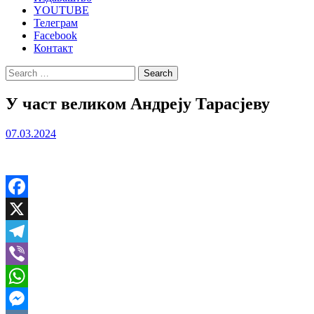
YOUTUBE
Телеграм
Facebook
Контакт
Search
for:
У част великом Андреју Тарасјеву
07.03.2024
Facebook
X
Telegram
Viber
WhatsApp