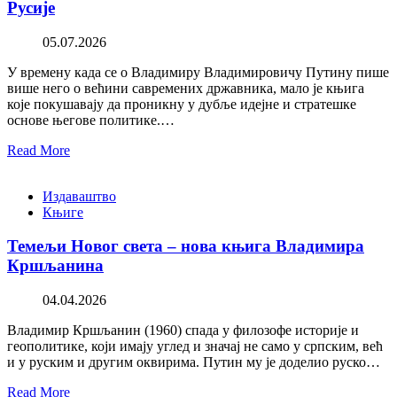
Русије
05.07.2026
У времену када се о Владимиру Владимировичу Путину пише
више него о већини савремених државника, мало је књига
које покушавају да проникну у дубље идејне и стратешке
основе његове политике.…
Read More
Издаваштво
Књиге
Темељи Новог света – нова књига Владимира
Кршљанина
04.04.2026
Владимир Кршљанин (1960) спада у филозофе историје и
геополитике, који имају углед и значај не само у српским, већ
и у руским и другим оквирима. Путин му је доделио руско…
Read More