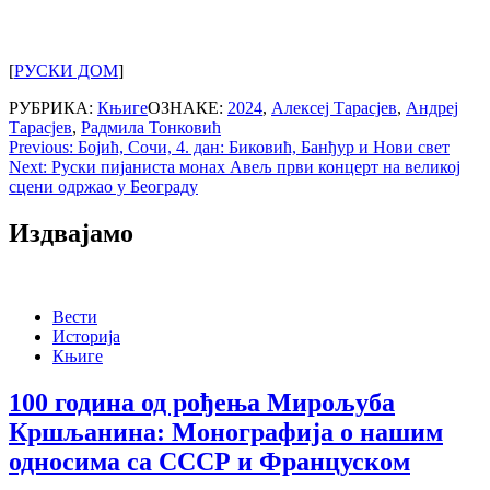
[
РУСКИ ДОМ
]
РУБРИКА:
Књиге
ОЗНАКЕ:
2024
,
Алексеј Тарасјев
,
Андреј
Тарасјев
,
Радмила Тонковић
Post
Previous:
Бојић, Сочи, 4. дан: Биковић, Банђур и Нови свет
Next:
Руски пијаниста монах Авељ први концерт на великој
navigation
сцени одржао у Београду
Издвајамо
Вести
Историја
Књиге
100 година од рођења Мирољуба
Кршљанина: Монографија о нашим
односима са СССР и Француском