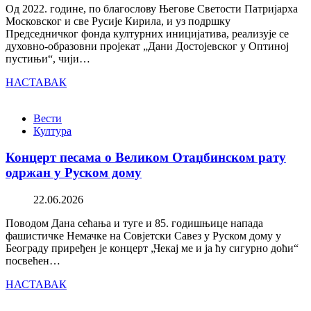
Од 2022. године, по благослову Његове Светости Патријарха
Московског и све Русије Кирила, и уз подршку
Председничког фонда културних иницијатива, реализује се
духовно-образовни пројекат „Дани Достојевског у Оптиној
пустињи“, чији…
НАСТАВАК
Вести
Култура
Концерт песама о Великом Отаџбинском рату
одржан у Руском дому
22.06.2026
Поводом Дана сећања и туге и 85. годишњице напада
фашистичке Немачке на Совјетски Савез у Руском дому у
Београду приређен је концерт „Чекај ме и ја ћу сигурно доћи“
посвећен…
НАСТАВАК