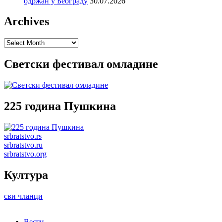
одржан у Београду
30.07.2026
Archives
Archives
Светски фестивал омладине
225 година Пушкина
srbratstvo.rs
srbratstvo.ru
srbratstvo.org
Култура
сви чланци
Вести