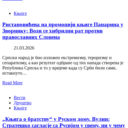
Књиге
Ристановићева на промоцији књиге Панарина у
Зворнику: Води се хибридни рат против
православних Словена
21.03.2026
Српски народ је био изложен екстремизму, тероризму и
сепаратизму, а као резултат одбране од тих напада створена је
Република Српска и то у вријеме када су Срби били сами,
истакнуто…
Read More
Вести
Друштво
Књиге
„Књига о братству“ у Руском дому. Вулин:
Стратешко сагласје са Русијом у свему, ни у чему