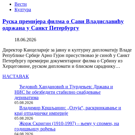
Вести
Култура
Руска премијера филма о Сави Владиславићу
одржана у Санкт Петербургу
18.06.2026
Директор Канцеларије за јавну и културну дипломатију Владе
Републике Србије Арно Гујон присуствовао је синоћ у Санкт
Петербургу премијери документарног филма о Србину из
Херцеговине, руском дипломати и блиском сараднику…
НАСТАВАК
Ђедовић Хандановић и Тјурдењев: Држава и
НИС ће обезбедити стабилно снабдевање
дериватима
05.08.2026
Владимир Кршљанин: „Олуја“, раскринкавање и
крај отпадничке империје
05.08.2026
Жорж Скригин (1910-1997) – њему у спомен, на
годишњицу рођења
04.08.2026