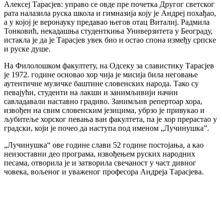
Алексеј Тарасјев: управо се овде пре почетка Другог светског
рата налазила руска школа и гимназија коју је Андреј похађао,
а у којој је веронауку предавао његов отац Виталиј. Радмила
Тонковић, некадашња студенткиња Универзитета у Београду,
истакла је да је Тарасјев увек био и остао спона између српске
и руске душе.
На Филолошком факултету, на Одсеку за славистику Тарасјев
је 1972. године основао хор чија је мисија била неговање
аутентичне музичке баштине словенских народа. Тако су
певајући, студенти на лакши и занимљивији начин
савладавали наставно градиво. Занимљив репертоар хора,
извођен на свим словенским језицима, убрзо је привукао и
љубитеље хорског певања ван факултета, па је хор прерастао у
градски, који је почео да наступа под именом „Лучинушка”.
„Лучинушка“ ове године слави 52 године постојања, а као
неизоставни део програма, извођењем руских народних
песама, отворила је и затворила свечаност у част дивног
човека, вољеног и уваженог професора Андреја Тарасјева.