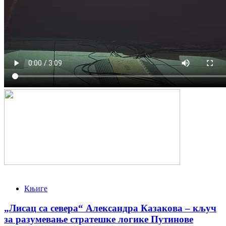
Књиге
„Лисац са севера“ Александра Казакова – кључ
за разумевање стратешке логике Путинове