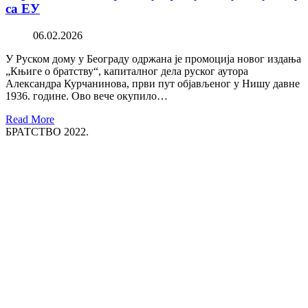
са ЕУ
06.02.2026
У Руском дому у Београду одржана је промоција новог издања
„Књиге о братству“, капиталног дела руског аутора
Александра Курчанинова, први пут објављеног у Нишу давне
1936. године. Ово вече окупило…
Read More
БРАТСТВО 2022.