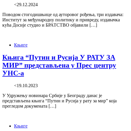
<29.12.2024
Поводом стогодишњице од ауторовог рођења, три издавача:
Институт за међународну политику и привреду, издавачка
кућа Досије студио и БРАТСТВО објавили […]
Књиге
Књига “Путин и Русија У РАТУ ЗА
МИР” представљена у Прес центру
УНС-а
<19.10.2023
У Удружењу новинара Србије у Београду данас је
представљена књига “Путин и Русија у рату за мир” која
прегледом докумената […]
Књиге