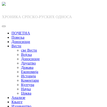
Skip
to
content
ХРОНИКА СРПСКО-РУСКИХ ОДНОСА
ПОЧЕТНА
Повеља
Доносиоци
Вести
све Вести
Војска
Доносиоци
Друштво
Држава
Економија
Историја
Коментари
Култура
Наука
Црква
Анализе
Књиге
Издаваштво