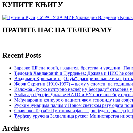
КУПИТЕ КЊИГУ
ПРАТИТЕ НАС НА ТЕЛЕГРАМУ
Recent Posts
Здравко Шћепановић, градитељ братства и уредник „Пано
Ђедовић Хандановић и Тјурдењев: Држава и НИС ће обе
Владимир Кршљанин: „Олуја“, раскринкавање и крај отп
Жорж Скригин (1910-1997) – њему у спомен, на годишњ
Изложба „Руско културно наслеђе у Београду” отворена у
Амбасада Русије: Државе НАТО и ЕУ носе посебну одгов
Међународни конкурс о нацистичком геноциду над совје
Руским јунацима палим у Првом светском рату одата пош
Славенко Терзић: Путинова изјава – још један доказ да ј
Ђурђеву уручена Захвалница руског Министарства иност
Archives