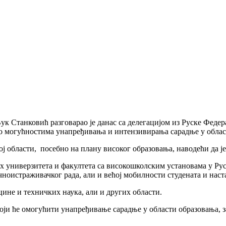
к Станковић разговарао је данас са делегацијом из Руске Федер
о могућностима унапређивања и интензивирaња сарадње у облас
тој области, посебно на плану високог образовања, наводећи да 
х универзитета и факултета са високошколским установама у Руск
ноистраживачког рада, али и већој мобилности студената и наст
цине и техничких наука, али и других области.
ји ће омогућити унапређивање сарадње у области образовања, за