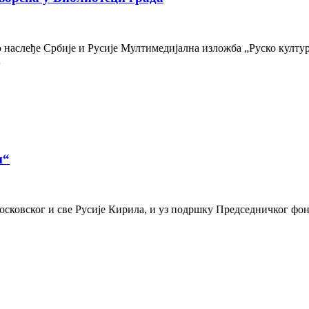
наслеђе Србије и Русије Мултимедијална изложба „Руско културн
…
и“
осковског и све Русије Кирила, и уз подршку Председничког фон