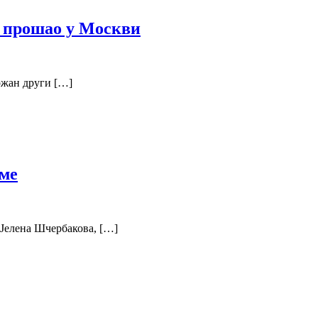
о прошао у Москви
ржан други […]
аме
 Јелена Шчербакова, […]