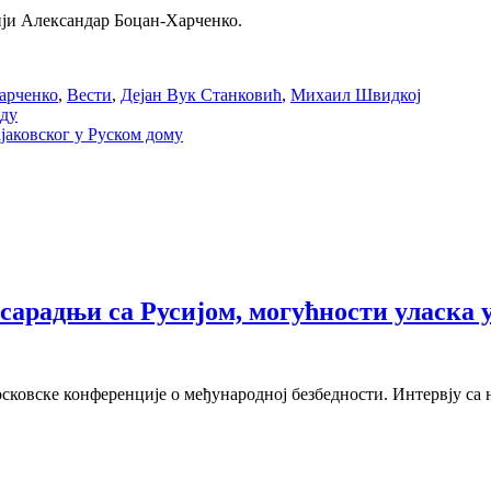
ији Александар Боцан-Харченко.
арченко
,
Вести
,
Дејан Вук Станковић
,
Михаил Швидкој
аду
јаковског у Руском дому
о сарадњи са Русијом, могућности улас
ковске конференције о међународној безбедности. Интервју са њ