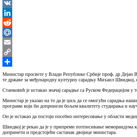
Messenger
VK
LinkedIn
Reddit
Mail.Ru
Email
Copy
Link
Share
Министар просвете у Влади Републике Србије проф. др Дејан Ву
те државе за међународну културну сарадњу Михаил Швидкој, 
Станковић је истакао значај сарадње са Руском Федерацијом у 
Министар је указао на то да је циљ да се омогући сарадња наши
програми који би допринели бољем квалитету студирања и науч
Он је истакао да постоји посебно интересовање у области меди
Швидкој је рекао да је у припреми потписивање меморандума ко
допринети и предстојећи састанак двојице министара.