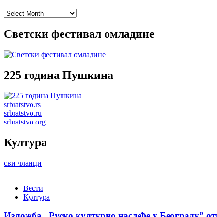
Archives
Светски фестивал омладине
225 година Пушкина
srbratstvo.rs
srbratstvo.ru
srbratstvo.org
Култура
сви чланци
Вести
Култура
Изложба „Руско културно наслеђе у Београду” от