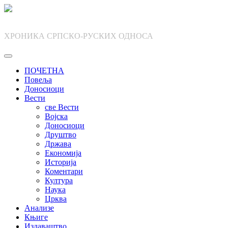
Skip
to
content
ХРОНИКА СРПСКО-РУСКИХ ОДНОСА
ПОЧЕТНА
Повеља
Доносиоци
Вести
све Вести
Војска
Доносиоци
Друштво
Држава
Економија
Историја
Коментари
Култура
Наука
Црква
Анализе
Књиге
Издаваштво