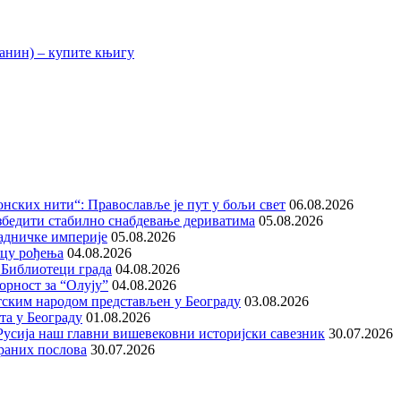
нских нити“: Православље је пут у бољи свет
06.08.2026
збедити стабилно снабдевање дериватима
05.08.2026
адничке империје
05.08.2026
ицу рођења
04.08.2026
 Библиотеци града
04.08.2026
орност за “Олују”
04.08.2026
тским народом представљен у Београду
03.08.2026
та у Београду
01.08.2026
е Русија наш главни вишевековни историјски савезник
30.07.2026
раних послова
30.07.2026