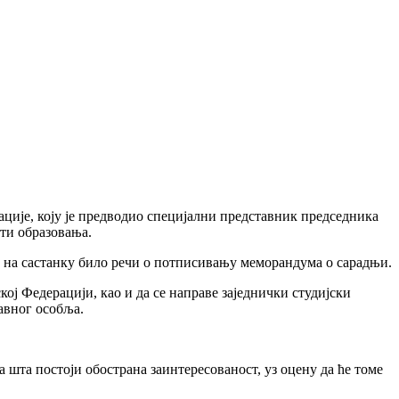
ације, коју је предводио специјални представник председника
ти образовања.
је на састанку било речи о потписивању меморандума о сарадњи.
ој Федерацији, као и да се направе заједнички студијски
авног особља.
 шта постоји обострана заинтересованост, уз оцену да ће томе