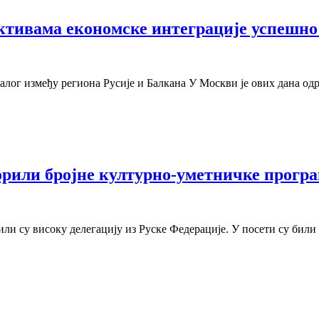
ктивама економске интеграције успешн
лог између региона Русије и Балкана У Москви је ових дана од
орили бројне културно-уметничке прогр
и су високу делегацију из Руске Федерације. У посети су били