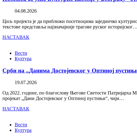
04.08.2026
Циљ пројекта је да приближи посетиоцима заједничко културно 
текстове представља најзначајније трагове руског историјског
НАСТАВАК
Вести
Култура
Срби на „Данима Достојевског у Оптиној пустињ
19.07.2026
Од 2022. године, по благослову Његове Светости Патријарха М
пројекат „Дани Достојевског у Оптиној пустињи“, чији…
НАСТАВАК
Вести
Култура