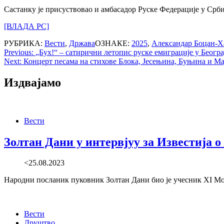
Састанку је присуствовао и амбасадор Руске Федерације у Срб
[ВЛАДА РС]
РУБРИКА:
Вести
,
Држава
ОЗНАКЕ:
2025
,
Александар Боцан-Х
Post
Previous:
„Бух!“ – сатирични летопис руске емиграције у Беогр
Next:
Концерт песама на стихове Блока, Јесењина, Буњина и Ма
navigation
Издвајамо
Вести
Золтан Дани у интервјуу за Известија 
<25.08.2023
Народни посланик пуковник Золтан Дани био је учесник XI Мос
Вести
Друштво