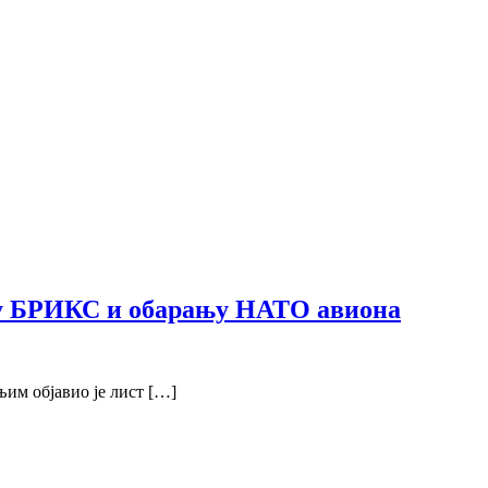
ка у БРИКС и обарању НАТО авиона
им објавио је лист […]