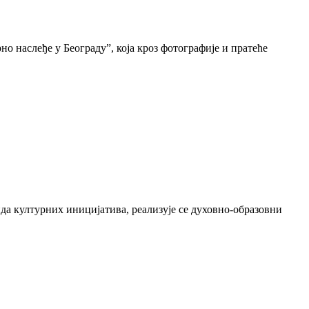
о наслеђе у Београду”, која кроз фотографије и пратеће
да културних иницијатива, реализује се духовно-образовни