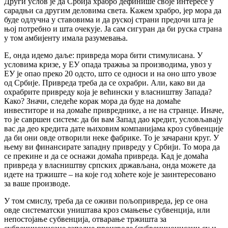
Други услов је да Србија храбро дефинише своје интересе у
сарадњи са другим деловима света. Кажем храбро, јер мора да
буде одлучна у ставовима и да руској страни предочи шта је
њој потребно и шта очекује. Ја сам сигуран да би руска страна
у том амбијенту имала разумевања.
Е, онда идемо даље: привреда мора бити стимулисана. У
условима кризе, у ЕУ опада тражња за производима, увоз у
ЕУ је опао преко 20 одсто, што се односи и на оно што увозе
од Србије. Привреда треба да се охрабри. Али, како ви да
охрабрите привреду која је већински у власништву Запада?
Како? Значи, следеће корак мора да буде на домаће
инвеститоре и на домаће привреднике, а не на странце. Иначе,
то је савршен систем: да би вам Запад дао кредит, условљавају
вас да део кредита дате њиховим компанијама кроз субвенције
да би они овде отворили неке фабрике. То је зачарани круг. У
њему ви финансирате западну привреду у Србији. То мора да
се прекине и да се оснажи домаћа привреда. Кад је домаћа
привреда у власништву српских држављана, онда можете да
идете на тржиште – на које год хоћете које је заинтересовано
за ваше производе.
У том смислу, треба да се оживи пољопривреда, јер се она
овде систематски уништава кроз смањење субвенција, или
непостојање субвенција, отварање тржишта за