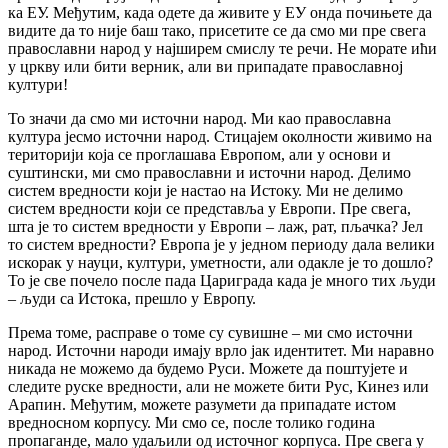
ка ЕУ. Међутим, када одете да живите у ЕУ онда почињете да
видите да то није баш тако, присетите се да смо ми пре свега
православни народ у најширем смислу те речи. Не морате ићи
у цркву или бити верник, али ви припадате православној
култури!
То значи да смо ми источни народ. Ми као православна
култура јесмо источни народ. Стицајем околности живимо на
територији која се проглашава Европом, али у основи и
суштински, ми смо православни и источни народ. Делимо
систем вредности који је настао на Истоку. Ми не делимо
систем вредности који се представља у Европи. Пре свега,
шта је то систем вредности у Европи – лаж, рат, пљачка? Јел
то систем вредности? Европа је у једном периоду дала велики
искорак у науци, култури, уметности, али одакле је то дошло?
То је све почело после пада Цариграда када је много тих људи
– људи са Истока, прешло у Европу.
Према томе, расправе о томе су сувишне – ми смо источни
народ. Источни народи имају врло јак идентитет. Ми наравно
никада не можемо да будемо Руси. Можете да поштујете и
следите руске вредности, али не можете бити Рус, Кинез или
Арапин. Међутим, можете разумети да припадате истом
вредносном корпусу. Ми смо се, после толико година
пропаганде, мало удаљили од источног корпуса. Пре свега у