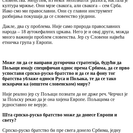
словенства. Међутим, из неког непознатог разлога, настала је
култура мржње. Они мрзе свакога, али свакога – сем Срба.
Иако смо ми православни. Они су главни инструмент
разбијања покушаја да се словенство уједини.
Дакле, два су проблема. Није само природа православних
народа – 18 аутокефалних цркава. Него је и овај други, можда
много важнији проблем словенства. Јер су Словени највећа
етничка група у Европи.
Може ли да се направи дугорочна стратегија, будући да
Пољаци имају специфичан однос према Србима, да се прво
успостави српско-руско братство и да се на фону тог
братства ублаже односи Руса и Пољака, те да се тако
искорачи ка (општем словенском) миру?
Није реално јер су Пољаци познати да не држе реч. Черчил је
за Пољску рекао да је она хијена Европе. Пољацима се
једноставно не верује.
Шта српско-руско братс
т
во може да донесе Европи и
свету?
Српско-руско братство би пре свега донело Србима, једну