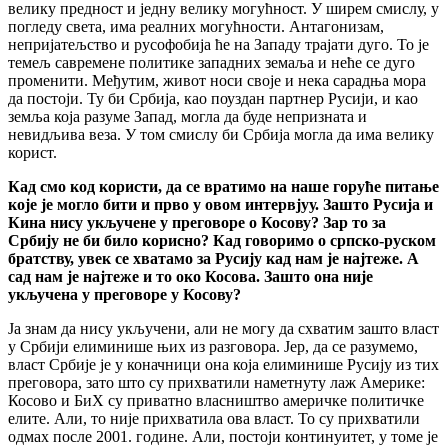
велику предност и једну велику могућност. У ширем смислу, у
погледу света, има реалних могућности. Антагонизам,
непријатељство и русофобија ће на Западу трајати дуго. То је
темељ савремене политике западних земаља и неће се дуго
променити. Међутим, живот носи своје и нека сарадња мора
да постоји. Ту би Србија, као поуздан партнер Русији, и као
земља која разуме Запад, могла да буде непризната и
невидљива веза. У том смислу би Србија могла да има велику
корист.
Кад смо код користи, да се вратимо на наше горуће питање
које је могло бити и прво у овом интервјуу. Зашто Русија и
Кина нису укључене у преговоре о Косову? Зар то за
Србију не би било корисно? Кад говоримо о српско-руском
братству, увек се хватамо за Русију кад нам је најтеже. А
сад нам је најтеже и то око Косова. Зашто она није
укључена у преговоре у Косову?
Ја знам да нису укључени, али не могу да схватим зашто власт
у Србији елиминише њих из разговора. Јер, да се разумемо,
власт Србије је у коначници она која елиминише Русију из тих
преговора, зато што су прихватили наметнуту лаж Америке:
Косово и БиХ су приватно власништво америчке политичке
елите. Али, то није прихватила ова власт. То су прихватили
одмах после 2001. године. Али, постоји континуитет, у томе је