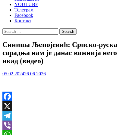
YOUTUBE
Телеграм
Facebook
Контакт
Search
for:
Синиша Љепојевић: Српско-руска
сарадња нам је данас важнија него
икад (видео)
05.02.2024
26.06.2026
Facebook
X
Telegram
Viber