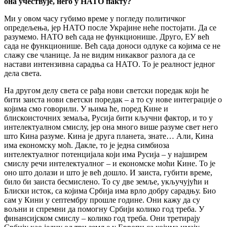
она учествује, него у НАТО пакту?
Ми у овом часу губимо време у погледу политичког
опредељења, јер НАТО после Украјине неће постојати. Да се
разумемо. НАТО већ сада не функционише. Друго, ЕУ већ
сада не функционише. Већ сада доноси одлуке са којима се не
слажу све чланице. Ја не видим никаквог разлога да се
настави интензивна сарадња са НАТО. То је реалност једног
дела света.
На другом делу света се рађа нови светски поредак који ће
бити заиста нови светски поредак – а то су нове интеграције о
којима смо говорили. У њима ће, поред Кине и
блискоисточних земаља, Русија бити кључни фактор, и то у
интелектуалном смислу, јер она много више разуме свет него
што Кина разуме. Кина је друга планета, знате… Али, Кина
има економску моћ. Дакле, то је једна симбиоза
интелектуалног потенцијала који има Русија – у најширем
смислу речи интелектуалног – и економске моћи Кине. То је
оно што долази и што је већ дошло. И заиста, губити време,
било би заиста бесмислено. То су две земље, укључујући и
Блиски исток, са којима Србија има врло добру сарадњу. Био
сам у Кини у септембру прошле године. Они кажу да су
вољни и спремни да помогну Србији колико год треба. У
финансијском смислу – колико год треба. Они третирају