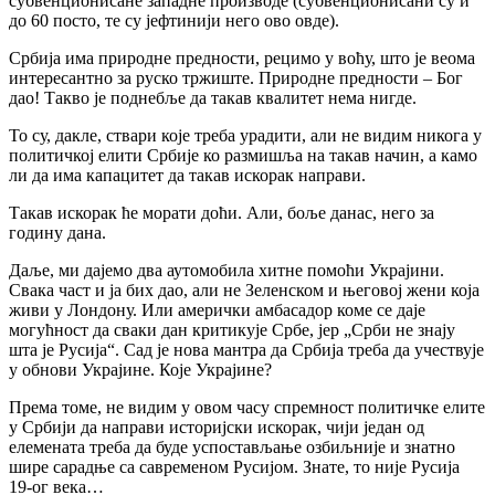
субвенционисане западне производе (субвенционисани су и
до 60 посто, те су јефтинији него ово овде).
Србија има природне предности, рецимо у воћу, што је веома
интересантно за руско тржиште. Природне предности – Бог
дао! Такво је поднебље да такав квалитет нема нигде.
То су, дакле, ствари које треба урадити, али не видим никога у
политичкој елити Србије ко размишља на такав начин, а камо
ли да има капацитет да такав искорак направи.
Такав искорак ће морати доћи. Али, боље данас, него за
годину дана.
Даље, ми дајемо два аутомобила хитне помоћи Украјини.
Свака част и ја бих дао, али не Зеленском и његовој жени која
живи у Лондону. Или амерички амбасадор коме се даје
могућност да сваки дан критикује Србе, јер „Срби не знају
шта је Русија“. Сад је нова мантра да Србија треба да учествује
у обнови Украјине. Које Украјине?
Према томе, не видим у овом часу спремност политичке елите
у Србији да направи историјски искорак, чији један од
елемената треба да буде успостављање озбиљније и знатно
шире сарадње са савременом Русијом. Знате, то није Русија
19-ог века…