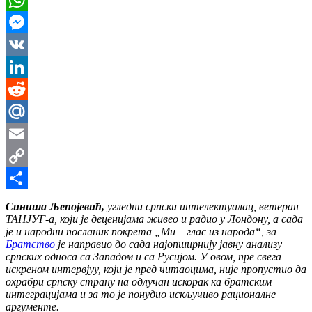
WhatsApp
Messenger
VK
LinkedIn
Reddit
Mail.Ru
Email
Copy
Link
Share
Синиша Љепојевић,
угледни српски интелектуалац, ветеран
ТАНЈУГ-а, који је деценијама живео и радио у Лондону, а сада
је и народни посланик покрета „Ми – глас из народа“, за
Братство
је направио до сада најопширнију јавну анализу
српских односа са Западом и са Русијом. У овом, пре свега
искреном интервјуу, који је пред читаоцима, није пропустио да
охрабри српску страну на одлучан искорак ка братским
интеграцијама и за то је понудио искључиво рационалне
аргументе.