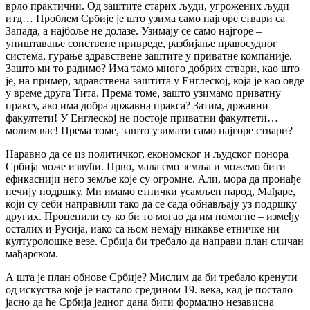
врло практични. Од заштите старих људи, угрожених људи
итд… Проблем Србије је што узима само најгоре ствари са
Запада, а најбоље не долазе. Узимају се само најгоре –
уништавање сопствене привреде, разбијање правосудног
система, гурање здравствене заштите у приватне компаније.
Зашто ми то радимо? Има тамо много добрих ствари, као што
је, на пример, здравствена заштита у Енглеској, која је као овде
у време друга Тита. Према томе, зашто узимамо приватну
праксу, ако има добра државна пракса? Затим, државни
факултети! У Енглеској не постоје приватни факултети…
молим вас! Према томе, зашто узимати само најгоре ствари?
Наравно да се из политичког, економског и људског понора
Србија може извући. Прво, мала смо земља и можемо бити
ефикаснији него земље које су огромне. Али, мора да пронађе
нечију подршку. Ми имамо етнички усамљен народ, Мађаре,
који су себи направили тако да се сада обнављају уз подршку
других. Проценили су ко би то могао да им помогне – између
осталих и Русија, иако са њом немају никакве етничке ни
културолошке везе. Србија би требало да направи план сличан
мађарском.
А шта је план обнове Србије? Мислим да би требало кренути
од искуства које је настало средином 19. века, кад је постало
јасно да ће Србија једног дана бити формално независна