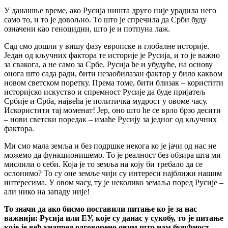
У данашње време, ако Русија ништа друго није урадила него
само то, и то је довољно. То што је спречила да Срби буду
означени као геноцидни, што је и потпуна лаж.
Сад смо дошли у вишу фазу европске и глобалне историје.
Један од кључних фактора те историје је Русија, и то је важно
за свакога, а не само за Србе. Русија ће и убудуће, на основу
онога што сада ради, бити незаобилазан фактор у било каквом
новом светском поретку. Према томе, бити близак – користити
историјско искуство и спремност Русије да буде пријатељ
Србије и Срба, највећа је политичка мудрост у овоме часу.
Искористити тај моменат! Јер, оно што ће се врло брзо десити
– нови светски поредак – имаће Русију за једног од кључних
фактора.
Ми смо мала земља и без подршке некога ко је јачи од нас не
можемо да функционишемо. То је реалност без обзира шта ми
мислили о себи. Која је то земља на коју би требало да се
ослонимо? То су оне земље чији су интереси најближи нашим
интересима. У овом часу, ту је неколико земаља поред Русије –
али нико на западу није!
То значи да ако бисмо поставили питање ко је за нас
важнији: Русија или ЕУ, које су данас у сукобу, то је питање
које је већ унапред одговорено овим што нам будућност