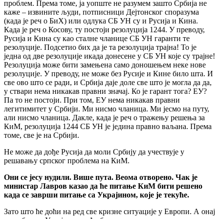
проблем. Према томе, ја уопште не разумем зашто Србија не
каже – извините људи, потписници Дејтонског споразума
(када је реч о БиХ) или одлука СБ УН су и Русија и Кина.
Када је реч о Косову, ту постоји резолуција 1244. У преводу,
Русија и Кина су као сталне чланице СБ УН гаранти те
резолуције. Подсетио бих да је та резолуција трајна! То је
једна од две резолуције икада донесене у СБ УН које су трајне!
Резолуција може бити замењена само доношењем неке нове
резолуције. У преводу, не може без Русије и Кине било шта. И
све ово што се ради, и Србија даје доле све што је могла да да,
у ствари нема никакав правни значај. Ко је гарант тога? ЕУ?
Па то не постоји. При том, ЕУ нема никакав правни
легитимитет у Србији. Ми нисмо чланица. Ми јесмо на путу,
али нисмо чланица. Дакле, када је реч о тражењу решења за
КиМ, резолуција 1244 СБ УН је једина правно ваљана. Према
томе, све је на Србији.
Не може да дође Русија да моли Србију да учествује у
решавању српског проблема на КиМ.
Они се јесу нудили. Више пута. Веома отворено. Чак је
министар Лавров казао да ће питање КиМ бити решено
када се заврши питање са Украјином, које је текуће.
Зато што ће доћи на ред све кризне ситуације у Европи. А онај