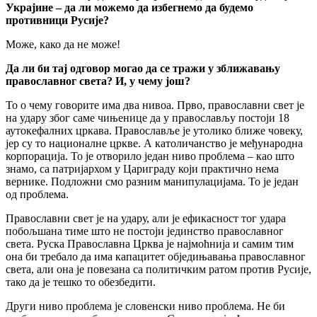
Украјине – да ли можемо да избегнемо да будемо
противници Русије?
Може, како да не може!
Да ли би тај одговор могао да се тражи у зближавању
православног света? И, у чему још?
То о чему говорите има два нивоа. Прво, православни свет је
на удару због саме чињенице да у православљу постоји 18
аутокефалних цркава. Православље је утолико ближе човеку,
јер су то националне цркве. А католичанство је међународна
корпорација. То је отворило један ниво проблема – као што
знамо, са патријархом у Цариграду који практично нема
вернике. Подложни смо разним манипулацијама. То је један
од проблема.
Православни свет је на удару, али је ефикасност тог удара
побољшана тиме што не постоји јединство православног
света. Руска Православна Црква је најмоћнија и самим тим
она би требало да има капацитет обједињавања православног
света, али она је повезана са политичким ратом против Русије,
тако да је тешко то обезбедити.
Други ниво проблема је словенски ниво проблема. Не би