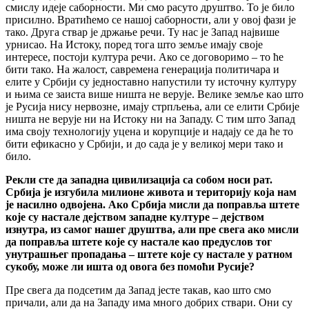
смислу идеје саборности. Ми смо расуто друштво. То је било
присилно. Вратићемо се нашој саборности, али у овој фази је
тако. Друга ствар је држање речи. Ту нас је Запад највише
урнисао. На Истоку, поред тога што земље имају своје
интересе, постоји култура речи. Ако се договоримо – то ће
бити тако. На жалост, савремена генерација политичара и
елите у Србији су једноставно напустили ту источну културу
и њима се заиста више ништа не верује. Велике земље као што
је Русија нису нервозне, имају стрпљења, али се елити Србије
ништа не верује ни на Истоку ни на Западу. С тим што Запад
има своју технологију уцена и корупције и надају се да ће то
бити ефикасно у Србији, и до сада је у великој мери тако и
било.
Рекли сте да западна цивилизација са собом носи рат.
Србија је изгубила милионе живота и територију која нам
је насилно одвојена. Ако Србија мисли да поправља штете
које су настале дејством западне културе – дејством
изнутра, из самог нашег друштва, али пре свега ако мисли
да поправља штете које су настале као предуслов тог
унутрашњег пропадања – штете које су настале у ратном
сукобу, може ли ишта од овога без помоћи Русије?
Пре свега да подсетим да Запад јесте такав, као што смо
причали, али да на Западу има много добрих ствари. Они су