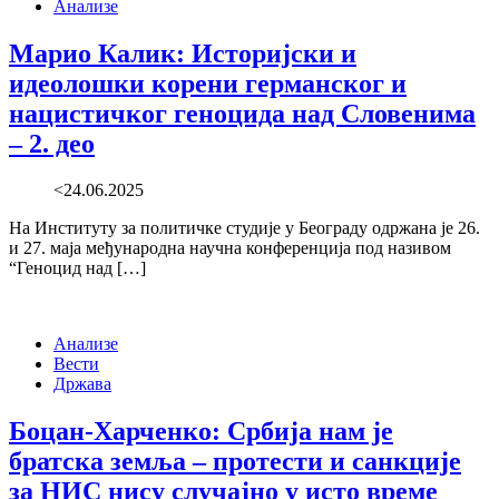
Анализе
Марио Калик: Историјски и
идеолошки корени германског и
нацистичког геноцида над Словенима
– 2. део
<24.06.2025
На Институту за политичке студије у Београду одржана је 26.
и 27. маја међународна научна конференција под називом
“Геноцид над […]
Анализе
Вести
Држава
Боцан-Харченко: Србија нам је
братска земља – протести и санкције
за НИС нису случајно у исто време