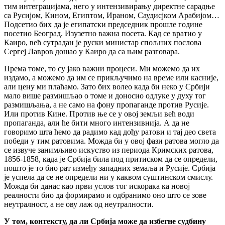
тим интеграцијама, него у интензивирању директне сарадње
са Русијом, Кином, Египтом, Ираном, Саудисјком Арабијом…
Подсетио бих да је египатски председник прошле године
посетио Београд. Изузетно важна посета. Кад се вратио у
Каиро, већ сутрадан је руски министар спољних послова
Сергеј Лавров дошао у Каиро да са њим разговара.
Према томе, то су јако важни процеси. Ми можемо да их
издамо, а можемо да им се прикључимо на време или касније,
али цену ми плаћамо. Зато бих волео када би неко у Србији
мало више размишљао о томе и доносио одлуке у духу тог
размишљања, а не само на фону пропаганде против Русије.
Или против Кине. Против ње се у овој земљи већ води
пропаганда, али ће бити много интензивнија. А да не
говоримо шта ћемо да радимо кад дођу ратови и тај део света
победи у тим ратовима. Можда би у овој фази ратова могло да
се извуче занимљиво искуство из периода Кримских ратова,
1856-1858, када је Србија била под притиском да се определи,
пошто је то био рат између западних земаља и Русије. Србија
је успела да се не определи ни у каквом суштинском смислу.
Можда би данас као први услов тог искорака ка новој
реалности био да формирамо и одбранимо оно што се зове
неутралност, а не ову лаж од неутралности.
У том, контексту, да ли Србија може да избегне судбину