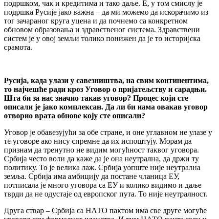
подршком, чак и кредитима и тако даље. Е, у том смислу је
подршка Русије јако важна – да ми можемо да искорачимо из
тог зачараног круга уцена и да почнемо са конкретном
обновом образовања и здравственог система. Здравствени
систем је у овој земљи толико понижен да је то историјска
срамота.
Русија, када улази у савезништва, на свим континентима,
то најчешће ради кроз Уговор о пријатељству и сарадњи.
Шта би за нас значио такав уговор? Процес који сте
описали је јако комплексан. Да ли би нама овакав уговор
отворио врата обнове коју сте описали?
Уговор је обавезујући за обе стране, и оне углавном не улазе у
те уговоре ако нису спремне да их испоштују. Морам да
признам да тренутно не видим могућност таквог уговора.
Србија често воли да каже да је она неутрална, да држи ту
политику. То је велика лаж. Србија уопште није неутрална
земља. Србија има амбицију да постане чланица ЕУ,
потписала је много уговора са ЕУ и колико видимо и даље
тврди да не одустаје од европског пута. То није неутралност.
Друга ствар – Србија са НАТО пактом има све друге могуће