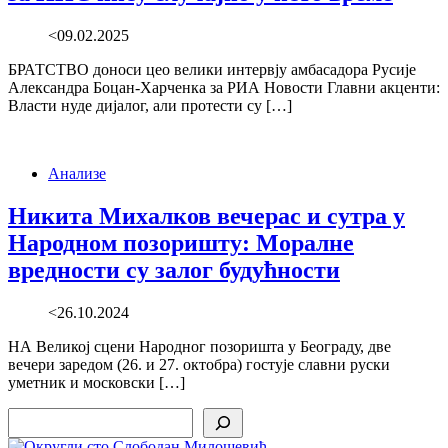
<09.02.2025
БРАТСТВО доноси цео велики интервју амбасадора Русије
Александра Боцан-Харченка за РИА Новости Главни акценти:
Власти нуде дијалог, али протести су […]
Анализе
Никита Михалков вечерас и сутра у
Народном позоришту: Моралне
вредности су залог будућности
<26.10.2024
НА Великој сцени Народног позоришта у Београду, две
вечери заредом (26. и 27. октобра) гостује славни руски
уметник и московски […]
Search