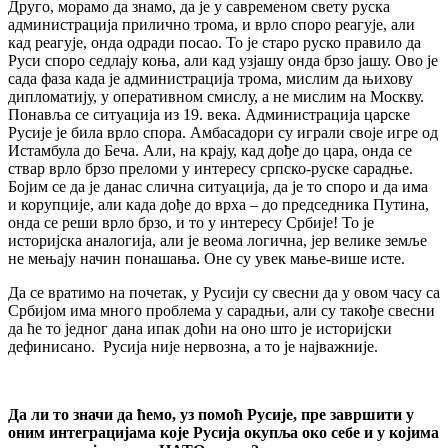
Друго, морамо да знамо, да је у савременом свету руска
администрација прилично трома, и врло споро реагује, али
кад реагује, онда одради посао. То је старо руско правило да
Руси споро седлају коња, али кад узјашу онда брзо јашу. Ово је
сада фаза када је администрација трома, мислим да њихову
дипломатију, у оперативном смислу, а не мислим на Москву.
Понавља се ситуација из 19. века. Администрација царске
Русије је била врло спора. Амбасадори су играли своје игре од
Истамбула до Беча. Али, на крају, кад дође до цара, онда се
ствар врло брзо преломи у интересу српско-руске сарадње.
Бојим се да је данас слична ситуација, да је то споро и да има
и корупције, али када дође до врха – до председника Путина,
онда се реши врло брзо, и то у интересу Србије! То је
историјска аналогија, али је веома логична, јер велике земље
не мењају начин понашања. Оне су увек мање-више исте.
Да се вратимо на почетак, у Русији су свесни да у овом часу са
Србијом има много проблема у сарадњи, али су такође свесни
да ће то једног дана ипак доћи на оно што је историјски
дефинисано. Русија није нервозна, а то је најважније.
Да ли то значи да ћемо, уз помоћ Русије, пре завршити у
оним интеграцијама које Русија окупља око себе и у којима