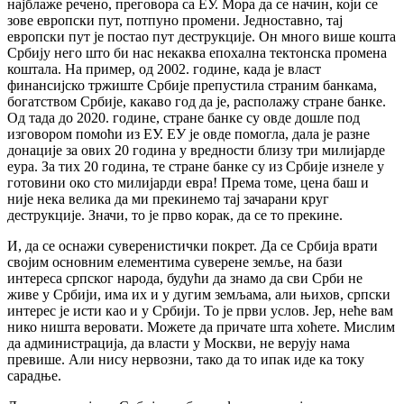
најблаже речено, преговора са ЕУ. Мора да се начин, који се
зове европски пут, потпуно промени. Једноставно, тај
европски пут је постао пут деструкције. Он много више кошта
Србију него што би нас некаква епохална тектонска промена
коштала. На пример, од 2002. године, када је власт
финансијско тржиште Србије препустила страним банкама,
богатством Србије, какаво год да је, располажу стране банке.
Од тада до 2020. године, стране банке су овде дошле под
изговором помоћи из ЕУ. ЕУ је овде помогла, дала је разне
донације за ових 20 година у вредности близу три милијарде
еура. За тих 20 година, те стране банке су из Србије изнеле у
готовини око сто милијарди евра! Према томе, цена баш и
није нека велика да ми прекинемо тај зачарани круг
деструкције. Значи, то је прво корак, да се то прекине.
И, да се оснажи суверенистички покрет. Да се Србија врати
својим основним елементима суверене земље, на бази
интереса српског народа, будући да знамо да сви Срби не
живе у Србији, има их и у дугим земљама, али њихов, српски
интерес је исти као и у Србији. То је први услов. Јер, неће вам
нико ништа веровати. Можете да причате шта хоћете. Мислим
да администрација, да власти у Москви, не верују нама
превише. Али нису нервозни, тако да то ипак иде ка току
сарадње.