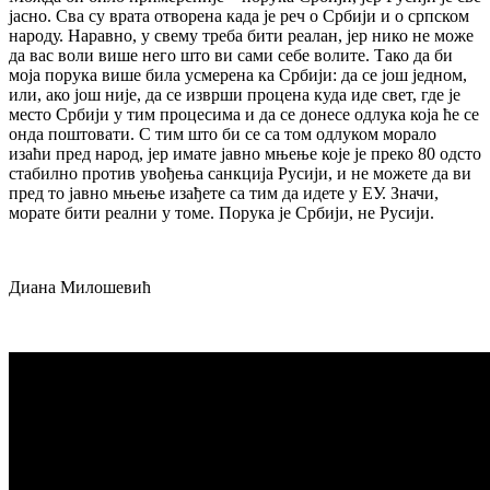
јасно. Сва су врата отворена када је реч о Србији и о српском
народу. Наравно, у свему треба бити реалан, јер нико не може
да вас воли више него што ви сами себе волите. Тако да би
моја порука више била усмерена ка Србији: да се још једном,
или, ако још није, да се изврши процена куда иде свет, где је
место Србији у тим процесима и да се донесе одлука која ће се
онда поштовати. С тим што би се са том одлуком морало
изаћи пред народ, јер имате јавно мњење које је преко 80 одсто
стабилно против увођења санкција Русији, и не можете да ви
пред то јавно мњење изађете са тим да идете у ЕУ. Значи,
морате бити реални у томе. Порука је Србији, не Русији.
Диана Милошевић