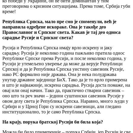
ко победи у Украјини, он ће бити доминантан у тим
преговорима о кризним ситуацијама. Према томе, Србија губи
време!
Република Српска, мало пре смо је споменули, већ је
направила одређене искораке. Она је такође део
Православног и Српског света. Какав је тај део односа
сарадње Русије и Српског света?
Русија и Република Српска имају врло искрену и јаку
сарадњу. Русија је неколико година пажљиво пратила однос
Републике Српске према Русији, и после неколико година, у
Русији је утемељено уверење да може да верује Републици
Српској и да је Република Српска уистину савезник Русије,
иако РС формално није држава. Она је нека полудржава
унутар државне заједнице БиХ. Тако да је то врло примерена
и што је најважније, искрена сарадња. Русија доста помаже, на
овај или онај начин. Тако да, практично стварни савезник –
оно што та реч значи – једини суштински савезник Русије у
овом делу света је Република Српска. Наравно, много људи у
Србији и у Црној Гори су искрени савезници, али гледано
институционално, то је само Република Српска.
На крају, порука братској Русији би била која?
Можда би било примереније – порука Србији, јер Русији је све