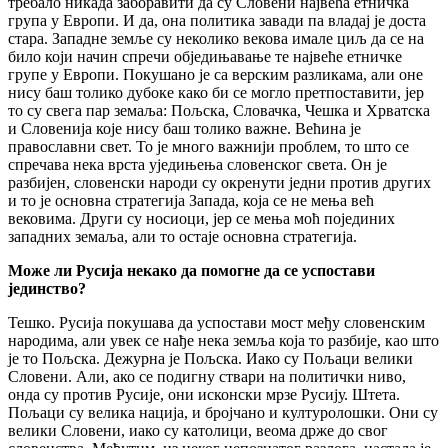
требало никада заборавити да су Словени највећа етничка
група у Европи. И да, она политика завади па владај је доста
стара. Западне земље су неколико векова имале циљ да се на
било који начин спречи обједињавање те највеће етничке
групе у Европи. Покушано је са верским разликама, али оне
нису баш толико дубоке како би се могло претпоставити, јер
то су свега пар земаља: Пољска, Словачка, Чешка и Хрватска
и Словенија које нису баш толико важне. Већина је
православни свет. То је много важнији проблем, то што се
спречава нека врста уједињења словенског света. Он је
разбијен, словенски народи су окренути једни против других
и то је основна стратегија Запада, која се не мења већ
вековима. Други су носиоци, јер се мења моћ појединих
западних земаља, али то остаје основна стратегија.
Може ли Русија некако да помогне да се успостави
јединство?
Тешко. Русија покушава да успостави мост међу словенским
народима, али увек се нађе нека земља која то разбије, као што
је то Пољска. Дежурна је Пољска. Иако су Пољаци велики
Словени. Али, ако се подигну ствари на политички ниво,
онда су против Русије, они исконски мрзе Русију. Штета.
Пољаци су велика нација, и бројчано и културолошки. Они су
велики Словени, иако су католици, веома држе до свог