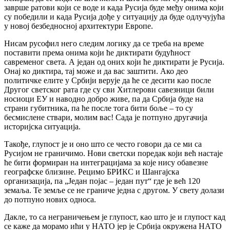
заврше ратови који се воде и када Русија буде међу онима који
су победили и када Русија дође у ситуацију да буде одлучујућа
у новој безбедносној архитектури Европе.
Нисам русофил него следим логику да се треба на време
поставити према онима који ће диктирати будућност
савременог света. А један од оних који ће диктирати је Русија.
Онај ко диктира, тај може и да вас заштити. Ако део
политичке елите у Србији верује да ће се десити као после
Другог светског рата где су сви Хитлерови савезници били
носиоци ЕУ и наводно добро живе, па да Србија буде на
страни губитника, па ће после тога бити боље – то су
бесмислене ствари, молим вас! Сада је потпуно другачија
историјска ситуација.
Такође, глупост је и оно што се често говори да се ми са
Русијом не граничимо. Нови светски поредак који већ настаје
ће бити формиран на интеграцијама за које нису обавезне
географске близине. Рецимо БРИКС и Шангајска
организација, па „Један појас – један пут“ где је већ 120
земаља. Те земље се не граниче једна с другом. У свету долази
до потпуно нових односа.
Дакле, то са неграничењем је глупост, као што је и глупост кад
се каже да морамо ићи у НАТО јер је Србија окружена НАТО