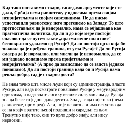
Кад тако поставимо ствари, сагледамо аргументе које сте
дали, Србија нема равнотежу у односима према својим
непријатељима и својим савезницима. Не да нисмо
успоставили равнотежу, него претежемо ка Западу. То што
претпостављам да је ненормално, нама се објашњава као
прагматична политика. Да ли и до које мере постоји
опасност да се путем такве „прагматичне политике“
бесповратно удаљимо од Русије? Да ли постоји црта која би
значила да је пређена граница, из угла Русије? Да ли Русија
сматра да је нормално, или мисли да је ненормално, да се
ми једнако понашамо према пријатељима и
непријатељима? (А прво да замислимо да се заиста једнако
понашамо). Да ли постоји граница када би и Русија нама
рекла: добро, сад је стварно доста?
Не знам тачно шта мисле људи који су администрација, власти
Русије, али када посматрате понашање Русије у међународним
односима, и када знате логику велике силе, мислим да Русија
зна да ће се то једног дана десити. Зна да сада није тако (нема
равнотеже, прим.ред). Али, није нервозна и има искуство да
се на крају вратите њеној подршци и сарадњи са њом.
Тренутно није тако, они то врло добро знају, али нису
нервозни.