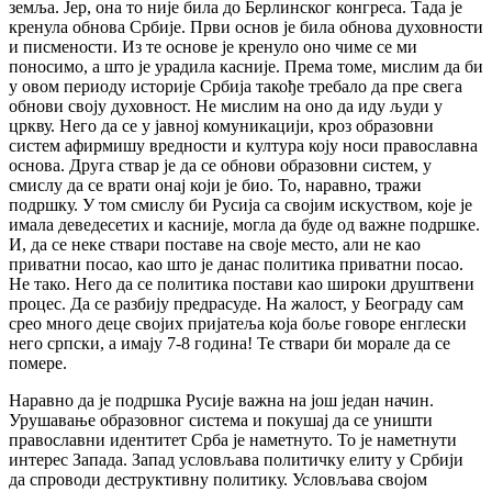
земља. Јер, она то није била до Берлинског конгреса. Тада је
кренула обнова Србије. Први основ је била обнова духовности
и писмености. Из те основе је кренуло оно чиме се ми
поносимо, а што је урадила касније. Према томе, мислим да би
у овом периоду историје Србија такође требало да пре свега
обнови своју духовност. Не мислим на оно да иду људи у
цркву. Него да се у јавној комуникацији, кроз образовни
систем афирмишу вредности и култура коју носи православна
основа. Друга ствар је да се обнови образовни систем, у
смислу да се врати онај који је био. То, наравно, тражи
подршку. У том смислу би Русија са својим искуством, које је
имала деведесетих и касније, могла да буде од важне подршке.
И, да се неке ствари поставе на своје место, али не као
приватни посао, као што је данас политика приватни посао.
Не тако. Него да се политика постави као широки друштвени
процес. Да се разбију предрасуде. На жалост, у Београду сам
срео много деце својих пријатеља која боље говоре енглески
него српски, а имају 7-8 година! Те ствари би морале да се
помере.
Наравно да је подршка Русије важна на још један начин.
Урушавање образовног система и покушај да се уништи
православни идентитет Срба је наметнуто. То је наметнути
интерес Запада. Запад условљава политичку елиту у Србији
да спроводи деструктивну политику. Условљава својом