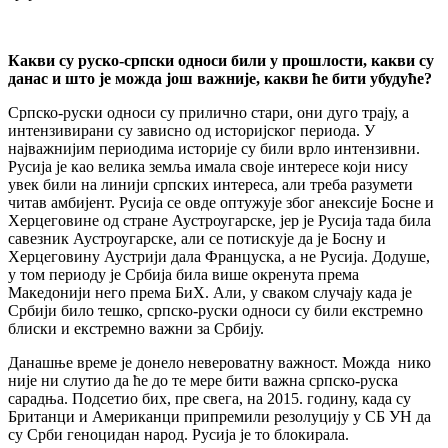
Какви су руско-српски односи били у прошлости, какви су
данас и што је можда још важније, какви ће бити убудуће?
Српско-руски односи су прилично стари, они дуго трају, а
интензивирани су зависно од историјског периода. У
најважнијим периодима историје су били врло интензивни.
Русија је као велика земља имала своје интересе који нису
увек били на линији српских интереса, али треба разумети
читав амбијент. Русија се овде оптужује због анексије Босне и
Херцеговине од стране Аустроугарске, јер је Русија тада била
савезник Аустроугарске, али се потискује да је Босну и
Херцеговину Аустрији дала Француска, а не Русија. Додуше,
у том периоду је Србија била више окренута према
Македонији него према БиХ. Али, у сваком случају када је
Србији било тешко, српско-руски односи су били екстремно
блиски и екстремно важни за Србију.
Данашње време је донело невероватну важност. Можда нико
није ни слутио да ће до те мере бити важна српско-руска
сарадња. Подсетио бих, пре свега, на 2015. годину, када су
Британци и Американци припремили резолуцију у СБ УН да
су Срби геноцидан народ. Русија је то блокирала.