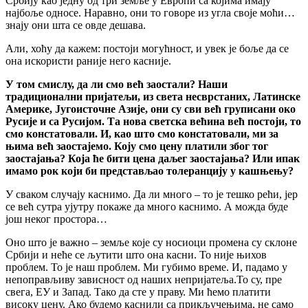
Србију као једну од три земље у Европи са којима имају
најбоље односе. Наравно, они то говоре из угла своје моћи…
знају они шта се овде дешава.
Али, хоћу да кажем: постоји могућност, и увек је боље да се
она искористи раније него касније.
У том смислу, да ли смо већ заостали? Наши
традиционални пријатељи, из света несврстаних, Латинске
Америке, Југоисточне Азије, они су сви већ груписани око
Русије и са Русијом. Та нова светска већина већ постоји, то
смо констатовали. И, као што смо констатовали, ми за
њима већ заостајемо. Коју смо цену платили због тог
заостајања? Која ће бити цена даљег заостајања? Или ипак
имамо рок који би представљао толеранцију у кашњењу?
У сваком случају каснимо. Да ли много – то је тешко рећи, јер
се већ сутра ујутру покаже да много каснимо. А можда буде
још неког простора…
Оно што је важно – земље које су носиоци промена су склоне
Србији и неће се љутити што она касни. То није њихов
проблем. То је наш проблем. Ми губимо време. И, падамо у
непоправљиву зависност од наших непријатеља.То су, пре
свега, ЕУ и Запад. Тако да сте у праву. Ми ћемо платити
високу цену. Ако будемо каснили са прикључењима, не само