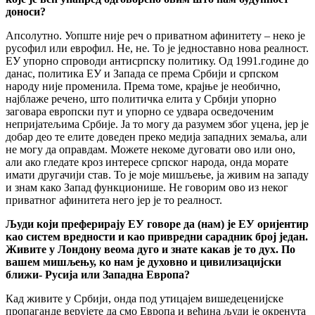
доноси?
Апсолутно. Уопште није реч о приватном афинитету – неко је
русофил или еврофил. Не, не. То је једноставно нова реалност.
ЕУ упорно спроводи антисрпску политику. Од 1991.године до
данас, политика ЕУ и Запада се према Србији и српском
народу није променила. Према томе, крајње је необично,
најблаже речено, што политичка елита у Србији упорно
заговара европски пут и упорно се удвара осведоченим
непријатељима Србије. Ја то могу да разумем због уцена, јер је
добар део те елите доведен преко медија западних земаља, али
не могу да оправдам. Можете некоме дуговати ово или оно,
али ако гледате кроз интересе српског народа, онда морате
имати другачији став. То је моје мишљење, ја живим на западу
и знам како Запад функционише. Не говорим ово из неког
приватног афинитета него јер је то реалност.
Људи који преферирају ЕУ говоре да (нам) је ЕУ оријентир
као систем вредности и као привредни сарадник број један.
Живите у Лондону веома дуго и знате какав је то дух. По
вашем мишљењу, ко нам је духовно и цивилизацијски
ближи- Русија или Западна Европа?
Кад живите у Србији, онда под утицајем вишедеценијске
пропаганде верујете да смо Европа и већина људи је окренута