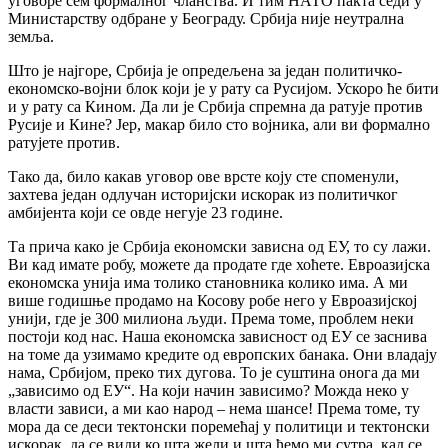
уговоре сем формалног чланства. И тим НАТО пакта седи у
Министарству одбране у Београду. Србија није неутрална
земља.
Што је најгоре, Србија је опредељена за један политичко-
економско-војни блок који је у рату са Русијом. Ускоро ће бити
и у рату са Кином. Да ли је Србија спремна да ратује против
Русије и Кине? Јер, макар било сто војника, али ви формално
ратујете против.
Тако да, било какав уговор ове врсте коју сте споменули,
захтева један одлучан историјски искорак из политичког
амбијента који се овде негује 23 године.
Та прича како је Србија економски зависна од ЕУ, то су лажи.
Ви кад имате робу, можете да продате где хоћете. Евроазијска
економска унија има толико становника колико има. А ми
више годишње продамо на Косову робе него у Евроазијској
унији, где је 300 милиона људи. Према томе, проблем неки
постоји код нас. Наша економска зависност од ЕУ се заснива
на томе да узимамо кредите од европских банака. Они владају
нама, Србијом, преко тих дугова. То је суштина онога да ми
„зависимо од ЕУ“. На који начин зависимо? Можда неко у
власти зависи, а ми као народ – нема шансе! Према томе, ту
мора да се деси тектонски поремећај у политици и тектонски
искорак, да се види ко шта жели и шта ћемо ми сутра, кад се