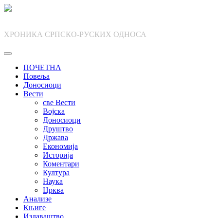
Skip
to
content
ХРОНИКА СРПСКО-РУСКИХ ОДНОСА
ПОЧЕТНА
Повеља
Доносиоци
Вести
све Вести
Војска
Доносиоци
Друштво
Држава
Економија
Историја
Коментари
Култура
Наука
Црква
Анализе
Књиге
Издаваштво