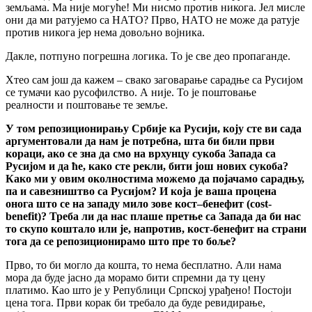
земљама. Ма није могуће! Ми нисмо против никога. Јел мисле
они да ми ратујемо са НАТО? Прво, НАТО не може да ратује
против никога јер нема довољно војника.
Дакле, потпуно погрешна логика. То је све део пропаганде.
Хтео сам још да кажем – свако заговарање сарадње са Русијом
се тумачи као русофилство. А није. То је поштовање
реалности и поштовање те земље.
У том репозиционирању Србије ка Русији, коју сте ви сада
аргументовали да нам је потребна, шта би били први
кораци, ако се зна да смо на врхунцу сукоба Запада са
Русијом и да ће, како сте рекли, бити још нових сукоба?
Како ми у овим околностима можемо да појачамо сарадњу,
па и савезништво са Русијом? И која је ваша процена
онога што се на западу мило зове кост
–
бенефит
(cost-
benefit
)? Треба ли да нас плаше претње са Запада да би нас
то скупо коштало или је, напротив, кост-бенефит на страни
тога да се репозиционирамо што пре то боље?
Прво, то би могло да кошта, то нема бесплатно. Али нама
мора да буде јасно да морамо бити спремни да ту цену
платимо. Као што је у Републици Српској урађено! Постоји
цена тога. Први корак би требало да буде ревидирање,