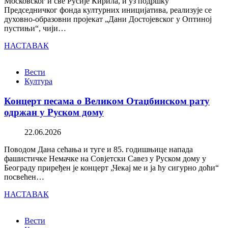
Московског и све Русије Кирила, и уз подршку
Председничког фонда културних иницијатива, реализује се
духовно-образовни пројекат „Дани Достојевског у Оптиној
пустињи“, чији…
НАСТАВАК
Вести
Култура
Концерт песама о Великом Отаџбинском рату
одржан у Руском дому
22.06.2026
Поводом Дана сећања и туге и 85. годишњице напада
фашистичке Немачке на Совјетски Савез у Руском дому у
Београду приређен је концерт „Чекај ме и ја ћу сигурно доћи“
посвећен…
НАСТАВАК
Вести