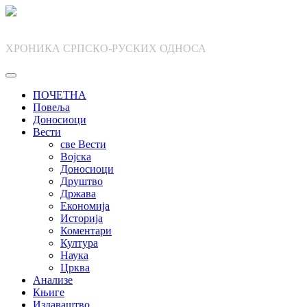
Skip
to
content
ХРОНИКА СРПСКО-РУСКИХ ОДНОСА
ПОЧЕТНА
Повеља
Доносиоци
Вести
све Вести
Војска
Доносиоци
Друштво
Држава
Економија
Историја
Коментари
Култура
Наука
Црква
Анализе
Књиге
Издаваштво