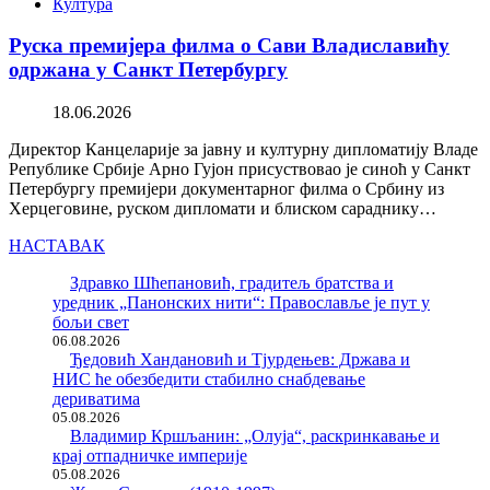
Култура
Руска премијера филма о Сави Владиславићу
одржана у Санкт Петербургу
18.06.2026
Директор Канцеларије за јавну и културну дипломатију Владе
Републике Србије Арно Гујон присуствовао је синоћ у Санкт
Петербургу премијери документарног филма о Србину из
Херцеговине, руском дипломати и блиском сараднику…
НАСТАВАК
Здравко Шћепановић, градитељ братства и
уредник „Панонских нити“: Православље је пут у
бољи свет
06.08.2026
Ђедовић Хандановић и Тјурдењев: Држава и
НИС ће обезбедити стабилно снабдевање
дериватима
05.08.2026
Владимир Кршљанин: „Олуја“, раскринкавање и
крај отпадничке империје
05.08.2026