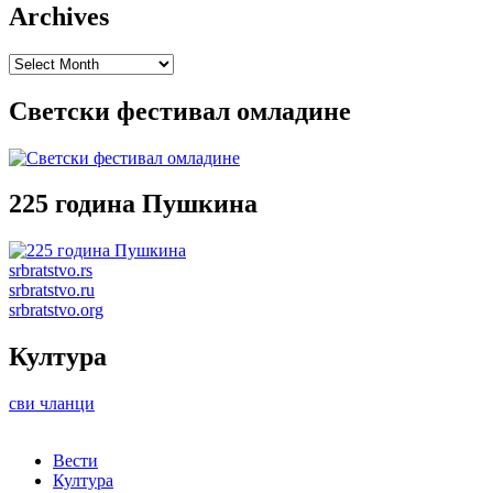
Archives
Archives
Светски фестивал омладине
225 година Пушкина
srbratstvo.rs
srbratstvo.ru
srbratstvo.org
Култура
сви чланци
Вести
Култура