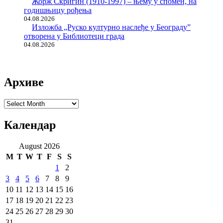
Жорж Скригин (1910-1997) – њему у спомен, на
годишњицу рођења
04.08.2026
Изложба „Руско културно наслеђе у Београду”
отворена у Библиотеци града
04.08.2026
Архиве
Архиве
Календар
August 2026
M
T
W
T
F
S
S
1
2
3
4
5
6
7
8
9
10
11
12
13
14
15
16
17
18
19
20
21
22
23
24
25
26
27
28
29
30
31