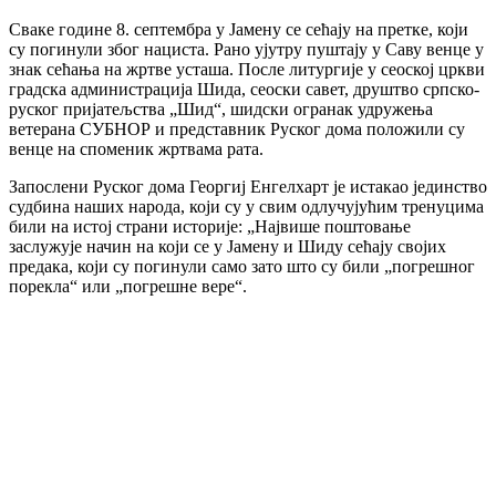
Сваке године 8. септембра у Јамену се сећају на претке, који
су погинули због нациста. Рано ујутру пуштају у Саву венце у
знак сећања на жртве усташа. После литургије у сеоској цркви
градска администрација Шида, сеоски савет, друштво српско-
руског пријатељства „Шид“, шидски огранак удружења
ветерана СУБНОР и представник Руског дома положили су
венце на споменик жртвама рата.
Запослени Руског дома Георгиј Енгелхарт је истакао јединство
судбина наших народа, који су у свим одлучујућим тренуцима
били на истој страни историје: „Највише поштовање
заслужује начин на који се у Јамену и Шиду сећају својих
предака, који су погинули само зато што су били „погрешног
порекла“ или „погрешне вере“.