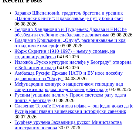
Recent Posts
Здравко Шћепановић, градитељ братства и уредник
„Панонских нити“: Православље је пут у бољи свет
06.08.2026
Ђедовић Хандановић и Тјурдењев: Држава и НИС ће
обезбедити стабилно снабдевање дериватима
05.08.2026
Владимир Кршљанин: „Олуја“, раскринкавање и крај
отпадничке империје
05.08.2026
Жорж Скригин (1910-1997) – њему у спомен, на
годишњицу рођења
04.08.2026
Изложба „Руско културно наслеђе у Београду” отворена
у Библиотеци града
04.08.2026
Амбасада Русије: Државе НАТО и ЕУ носе посебну
одговорност за “Олују”
04.08.2026
Међународни конкурс о нацистичком геноциду над
совјетским народом представљен у Београду
03.08.2026
Руским јунацима палим у Првом светском рату одата
пошта у Београду
01.08.2026
Славенко Терзић: Путинова изјава – још један доказ да је
Русија наш главни вишевековни историјски савезник
30.07.2026
Ђурђеву уручена Захвалница руског Министарства
иностраних послова
30.07.2026