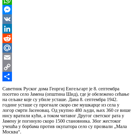
WhatsApp
Messenger
VK
LinkedIn
Reddit
Mail.Ru
Email
Copy
Link
Share
Саветник Руског дома Георгиј Енгељгарт је 8. септембра
посетио село Јамена (општина Шид), где је обележено сећање
на сељаке које су убиле усташе. Дана 8. септембра 1942.
године усташе су прогнале скоро све мушкарце из села у
логор смрти Јасеновац. Од укупно 480 људи, њих 360 се више
нису вратили кући, а током читавог Другог светског рата у
Јамену је погинуло скоро 1500 становника. Због жестоког
учешћа у борбама против окупатора село су прозвали „Мала
Москва“.