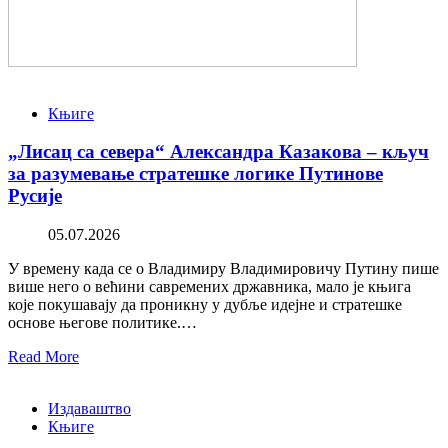
Књиге
„Лисац са севера“ Александра Казакова – кључ
за разумевање стратешке логике Путинове
Русије
05.07.2026
У времену када се о Владимиру Владимировичу Путину пише
више него о већини савремених државника, мало је књига
које покушавају да проникну у дубље идејне и стратешке
основе његове политике.…
Read More
Издаваштво
Књиге