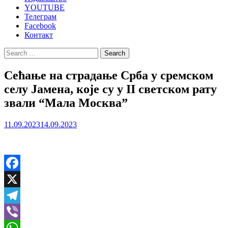
YOUTUBE
Телеграм
Facebook
Контакт
Search
for:
Сећање на страдање Срба у сремском
селу Јамена, које су у II светском рату
звали “Мала Москва”
11.09.2023
14.09.2023
Facebook
X
Telegram
Viber