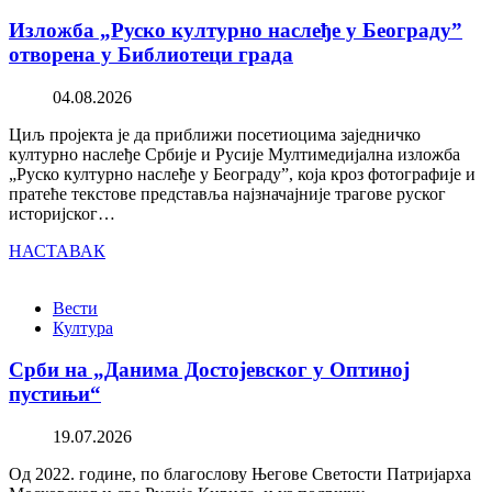
Изложба „Руско културно наслеђе у Београду”
отворена у Библиотеци града
04.08.2026
Циљ пројекта је да приближи посетиоцима заједничко
културно наслеђе Србије и Русије Мултимедијална изложба
„Руско културно наслеђе у Београду”, која кроз фотографије и
пратеће текстове представља најзначајније трагове руског
историјског…
НАСТАВАК
Вести
Култура
Срби на „Данима Достојевског у Оптиној
пустињи“
19.07.2026
Од 2022. године, по благослову Његове Светости Патријарха