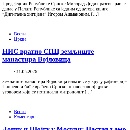
Предсједник Републике Српске Милорад Додик разговарао је
данас у Палати Републике са једним од аутора књиге
“Дигитална хигијена” Игором Ашмановим. […]
Вести
Црква
НИС вратио СПЦ земљиште
манастира Војловица
<11.05.2026
Земљиште манастира Војловица налази се у кругу рафинерије
Панчево и биће враћено Српској православној цркви
уговором који су потписали митрополит […]
Вести
Коментари
Додик и Шојгу у Москви: Настављамо