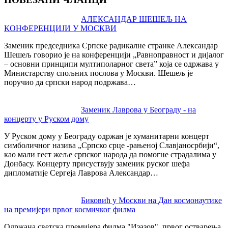
Post
АЛЕКСАНДАР ШЕШЕЉ НА
КОНФЕРЕНЦИЈИ У МОСКВИ
navigation
Заменик председника Српске радикалне странке Александар
Шешељ говорио је на конференцији „Равноправност и дијалог
– основни принципи мултиполарног света” која се одржава у
Министарству спољних послова у Москви. Шешељ је
поручио да српски народ подржава…
Заменик Лаврова у Београду - на
концерту у Руском дому
У Руском дому у Београду одржан је хуманитарни концерт
симболичног назива „Српско срце -рањеној Славјаносрбији“,
као мали гест жеље српског народа да помогне страдалима у
Донбасу. Концерту присуствују заменик руског шефа
дипломатије Сергеја Лаврова Александар…
Биковић у Москви на Дан космонаутике
на премијери првог космичког филма
Одржана светска премијера филма "Изазов", првог остварења