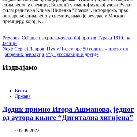
снимљеног у свемиру; Биковић у главној мушкој улози Руски
филм редитеља Клима Шипенка "Изазов", историјско, прво
остварење снимљено у свемиру, имао је вечерас у Москви
премијеру, којој је…
Previous:
Сећање на српско-руски бој против Турака 1810. на
Јасици
Next:
Сергеј Лавров: Пуч у Чилеу пре 50 година – прототип
„обојених револуција“ у Југославији и другде
Издвајамо
Вести
Држава
Додик примио Игора Ашманова, једног
од аутора књиге “Дигитална хигијена”
<05.09.2023