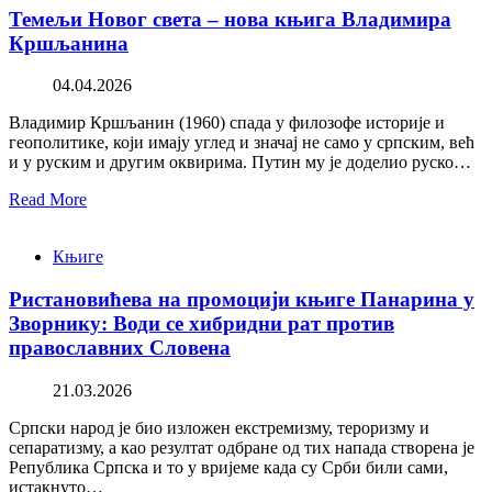
Темељи Новог света – нова књига Владимира
Кршљанина
04.04.2026
Владимир Кршљанин (1960) спада у филозофе историје и
геополитике, који имају углед и значај не само у српским, већ
и у руским и другим оквирима. Путин му је доделио руско…
Read More
Књиге
Ристановићева на промоцији књиге Панарина у
Зворнику: Води се хибридни рат против
православних Словена
21.03.2026
Српски народ је био изложен екстремизму, тероризму и
сепаратизму, а као резултат одбране од тих напада створена је
Република Српска и то у вријеме када су Срби били сами,
истакнуто…