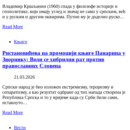
Владимир Кршљанин (1960) спада у филозофе историје и
геополитике, који имају углед и значај не само у српским, већ
и у руским и другим оквирима. Путин му је доделио руско…
Read More
Књиге
Ристановићева на промоцији књиге Панарина у
Зворнику: Води се хибридни рат против
православних Словена
21.03.2026
Српски народ је био изложен екстремизму, тероризму и
сепаратизму, а као резултат одбране од тих напада створена је
Република Српска и то у вријеме када су Срби били сами,
истакнуто…
Read More
Вести