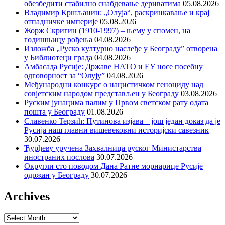
обезбедити стабилно снабдевање дериватима
05.08.2026
Владимир Кршљанин: „Олуја“, раскринкавање и крај
отпадничке империје
05.08.2026
Жорж Скригин (1910-1997) – њему у спомен, на
годишњицу рођења
04.08.2026
Изложба „Руско културно наслеђе у Београду” отворена
у Библиотеци града
04.08.2026
Амбасада Русије: Државе НАТО и ЕУ носе посебну
одговорност за “Олују”
04.08.2026
Међународни конкурс о нацистичком геноциду над
совјетским народом представљен у Београду
03.08.2026
Руским јунацима палим у Првом светском рату одата
пошта у Београду
01.08.2026
Славенко Терзић: Путинова изјава – још један доказ да је
Русија наш главни вишевековни историјски савезник
30.07.2026
Ђурђеву уручена Захвалница руског Министарства
иностраних послова
30.07.2026
Округли сто поводом Дана Ратне морнарице Русије
одржан у Београду
30.07.2026
Archives
Archives