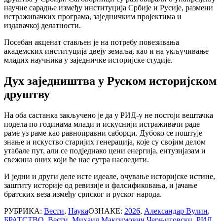
научне сарадње између институција Србије и Русије, размени
истраживачких програма, заједничким пројектима и
издавачкој делатности.
Посебан акценат стављен је на потребу повезивања
академских институција двеју земаља, као и на укључивање
младих научника у заједничке историјске студије.
Дух заједништва у Руском историјском
друштву
На оба састанка закључено је да у РИД-у не постоји вештачка
подела по годинама млади и искуснији истраживачи раде
раме уз раме као равноправни саборци. Дубоко се поштује
знање и искуство старијих генерација, које су својим делом
утабале пут, али се подједнако цени енергија, ентузијазам и
свежина оних који ће нас сутра наследити.
И једни и други деле исте идеале, очување историјске истине,
заштиту историје од ревизије и фалсификовања, и јачање
братских веза између српског и руског народа.
РУБРИКА:
Вести
,
Наука
ОЗНАКЕ:
2026
,
Александар Вулин
,
БРАТСТВО
,
Вести
,
Михаил Максимович Черњиговски
,
РИД
,