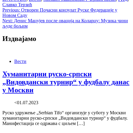
Славко Терзић
Post
Previous:
Отворен Почасни конзулат Руске Федерације у
Новом Саду
navigation
Next:
Денис Мацујев после овација на Коларцу: Музика чини
људе бољим
Издвајамо
Вести
Хуманитарни руско-српски
„Видовдански турнир“ у фудбалу данас
у Москви
<01.07.2023
Руско удружење „Serbian Tifo“ организује у суботу у Москви
хуманитарни руско-српски „Видовдански турнир“ у фудбалу.
Манифестација се одржава с циљем […]