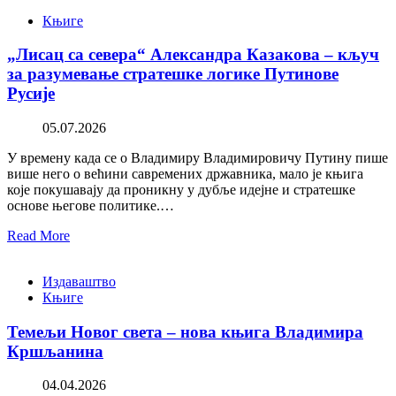
Књиге
„Лисац са севера“ Александра Казакова – кључ
за разумевање стратешке логике Путинове
Русије
05.07.2026
У времену када се о Владимиру Владимировичу Путину пише
више него о већини савремених државника, мало је књига
које покушавају да проникну у дубље идејне и стратешке
основе његове политике.…
Read More
Издаваштво
Књиге
Темељи Новог света – нова књига Владимира
Кршљанина
04.04.2026