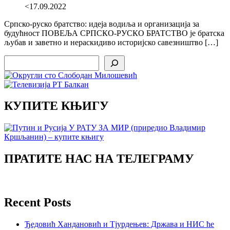
<17.09.2022
Српско-руско братство: идеја водиља и организација за
будућност ПОВЕЉА СРПСКО-РУСКО БРАТСТВО је братска
љубав и заветно и нераскидиво историјско савезништво […]
Search
КУПИТЕ КЊИГУ
ПРАТИТЕ НАС НА ТЕЛЕГРАМУ
Recent Posts
Ђедовић Хандановић и Тјурдењев: Држава и НИС ће