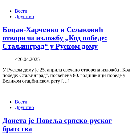
Вести
Друштво
Боцан-Харченко и Селаковић
отворили изложбу „Код победе:
Стаљинград“ у Руском дому
<26.04.2025
У Руском дому је 25. априла свечано отворена изложба „Код
победе: Стаљинград“, посвећена 80. годишњици победе у
Великом отаџбинском рату […]
Вести
Друштво
Донета је Повеља српско-руског
братства