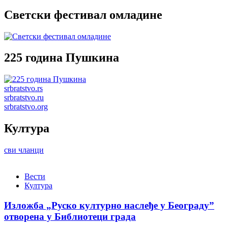
Светски фестивал омладине
225 година Пушкина
srbratstvo.rs
srbratstvo.ru
srbratstvo.org
Култура
сви чланци
Вести
Култура
Изложба „Руско културно наслеђе у Београду”
отворена у Библиотеци града