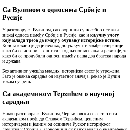
Са Вулином о односима Србије и
Русије
У разговору са Вулином, саговорници су посебно истакли
значај односа између Србије и Русије, као и
кључну улогу
коју млади треба да имају у очувању историјске истине.
Констатовано је да је неопходно укључити млађе генерације
како би се историја заштитила од њеног мењања и ревизије, те
како би се продубили односи између наша два братска народа
и држава.
Без активног учешћа младих, историјска свест је угрожена.
Зато је оваква сарадња од изузетног значаја, рекао је Вулин
током сусрета.
Са академиком Терзићем о научној
сарадњи
Након разговора са Вулином, Черњиговски се састао и са
академиком проф. др Славком Терзићем, цењеним
историчарем и једним од оснивача Руског историјског
друштва у Србији. Саговорници су разговарали о унапређењу