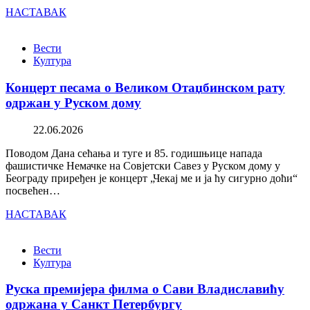
НАСТАВАК
Вести
Култура
Концерт песама о Великом Отаџбинском рату
одржан у Руском дому
22.06.2026
Поводом Дана сећања и туге и 85. годишњице напада
фашистичке Немачке на Совјетски Савез у Руском дому у
Београду приређен је концерт „Чекај ме и ја ћу сигурно доћи“
посвећен…
НАСТАВАК
Вести
Култура
Руска премијера филма о Сави Владиславићу
одржана у Санкт Петербургу