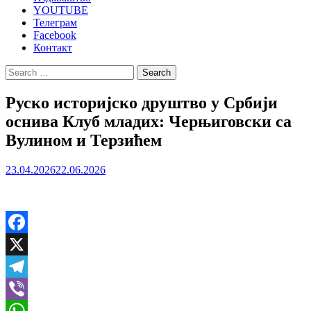
YOUTUBE
Телеграм
Facebook
Контакт
Search
for:
Руско историјско друштво у Србији
оснива Клуб младих: Черњиговски са
Вулином и Терзићем
23.04.2026
22.06.2026
Facebook
X
Telegram
Viber