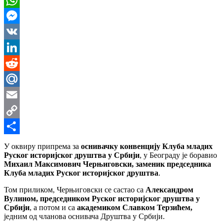
WhatsApp
Messenger
VK
LinkedIn
Reddit
Mail.Ru
Email
Copy
Link
Share
У оквиру припрема за
оснивачку конвенцију Клуба младих
Руског историјског друштва у Србији
, у Београду је боравио
Михаил Максимович Черњиговски, заменик председника
Клуба младих Руског историјског друштва
.
Том приликом, Черњиговски се састао са
Александром
Вулином, председником Руског историјског друштва у
Србији
, а потом и са
академиком Славком Терзићем,
једним од чланова оснивача Друштва у Србији.