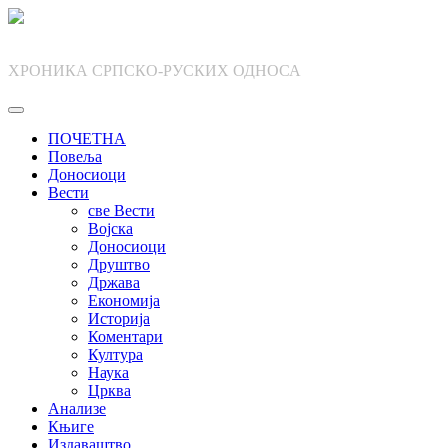
Skip
to
content
ХРОНИКА СРПСКО-РУСКИХ ОДНОСА
ПОЧЕТНА
Повеља
Доносиоци
Вести
све Вести
Војска
Доносиоци
Друштво
Држава
Економија
Историја
Коментари
Култура
Наука
Црква
Анализе
Књиге
Издаваштво