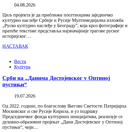
04.08.2026
Циљ пројекта је да приближи посетиоцима заједничко
културно наслеђе Србије и Русије Мултимедијална изложба
„Руско културно наслеђе у Београду”, која кроз фотографије и
пратеће текстове представља најзначајније трагове руског
историјског…
НАСТАВАК
Вести
Култура
Срби на „Данима Достојевског у Оптиној
пустињи“
19.07.2026
Од 2022. године, по благослову Његове Светости Патријарха
Московског и све Русије Кирила, и уз подршку
Председничког фонда културних иницијатива, реализује се
духовно-образовни пројекат „Дани Достојевског у Оптиној
пустињи“, чији…