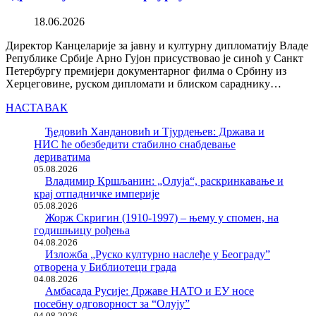
18.06.2026
Директор Канцеларије за јавну и културну дипломатију Владе
Републике Србије Арно Гујон присуствовао је синоћ у Санкт
Петербургу премијери документарног филма о Србину из
Херцеговине, руском дипломати и блиском сараднику…
НАСТАВАК
Ђедовић Хандановић и Тјурдењев: Држава и
НИС ће обезбедити стабилно снабдевање
дериватима
05.08.2026
Владимир Кршљанин: „Олуја“, раскринкавање и
крај отпадничке империје
05.08.2026
Жорж Скригин (1910-1997) – њему у спомен, на
годишњицу рођења
04.08.2026
Изложба „Руско културно наслеђе у Београду”
отворена у Библиотеци града
04.08.2026
Амбасада Русије: Државе НАТО и ЕУ носе
посебну одговорност за “Олују”
04.08.2026