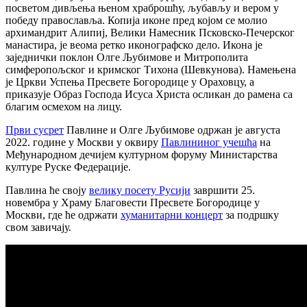
посветом дивљења њеном храброшћу, љубављу и вером у
победу православља. Копија иконе пред којом се молио
архимандрит Алипиј, Велики Намесник Псковско-Печерског
манастира, је веома ретко иконографско дело. Икона је
заједнички поклон Олге Љубимове и Митрополита
симферопољског и кримског Тихона (Шевкунова). Намењена
је Цркви Успења Пресвете Богородице у Ораховцу, а
приказује Образ Господа Исуса Христа осликан до рамена са
благим осмехом на лицу.
Први сусрет
Павлине и Олге Љубимове одржан је августа
2022. године у Москви у оквиру
Павлининог учешћа
на
Међународном дечијем културном форуму Министарства
културе Руске Федерације.
Павлина ће своју
велику посету Русији
завршити 25.
новембра у Храму Благовести Пресвете Богородице у
Москви, где ће одржати
хуманитарни концерт
за подршку
свом завичају.