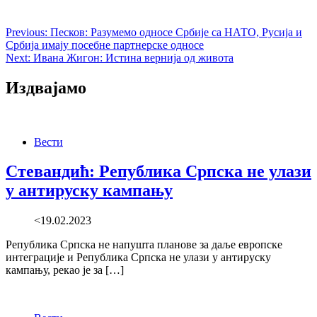
Previous:
Песков: Разумемо односе Србије са НАТО, Русија и
Србија имају посебне партнерске односе
Next:
Ивана Жигон: Истина вернија од живота
Издвајамо
Вести
Стевандић: Република Српска не улази
у антируску кампању
<19.02.2023
Република Српска не напушта планове за даље европске
интеграције и Република Српска не улази у антируску
кампању, рекао је за […]