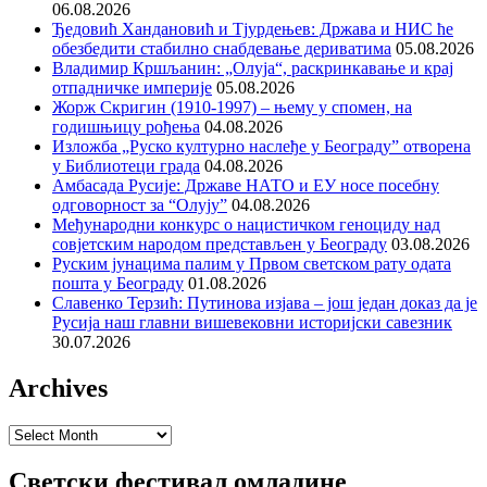
06.08.2026
Ђедовић Хандановић и Тјурдењев: Држава и НИС ће
обезбедити стабилно снабдевање дериватима
05.08.2026
Владимир Кршљанин: „Олуја“, раскринкавање и крај
отпадничке империје
05.08.2026
Жорж Скригин (1910-1997) – њему у спомен, на
годишњицу рођења
04.08.2026
Изложба „Руско културно наслеђе у Београду” отворена
у Библиотеци града
04.08.2026
Амбасада Русије: Државе НАТО и ЕУ носе посебну
одговорност за “Олују”
04.08.2026
Међународни конкурс о нацистичком геноциду над
совјетским народом представљен у Београду
03.08.2026
Руским јунацима палим у Првом светском рату одата
пошта у Београду
01.08.2026
Славенко Терзић: Путинова изјава – још један доказ да је
Русија наш главни вишевековни историјски савезник
30.07.2026
Archives
Archives
Светски фестивал омладине