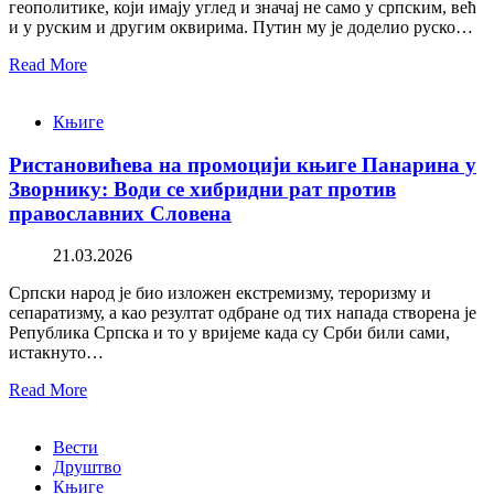
геополитике, који имају углед и значај не само у српским, већ
и у руским и другим оквирима. Путин му је доделио руско…
Read More
Књиге
Ристановићева на промоцији књиге Панарина у
Зворнику: Води се хибридни рат против
православних Словена
21.03.2026
Српски народ је био изложен екстремизму, тероризму и
сепаратизму, а као резултат одбране од тих напада створена је
Република Српска и то у вријеме када су Срби били сами,
истакнуто…
Read More
Вести
Друштво
Књиге