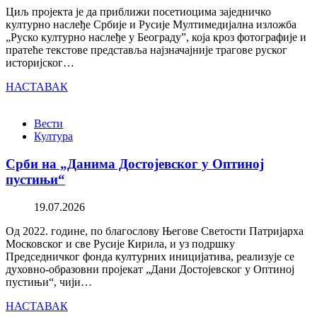
Циљ пројекта је да приближи посетиоцима заједничко
културно наслеђе Србије и Русије Мултимедијална изложба
„Руско културно наслеђе у Београду”, која кроз фотографије и
пратеће текстове представља најзначајније трагове руског
историјског…
НАСТАВАК
Вести
Култура
Срби на „Данима Достојевског у Оптиној
пустињи“
19.07.2026
Од 2022. године, по благослову Његове Светости Патријарха
Московског и све Русије Кирила, и уз подршку
Председничког фонда културних иницијатива, реализује се
духовно-образовни пројекат „Дани Достојевског у Оптиној
пустињи“, чији…
НАСТАВАК