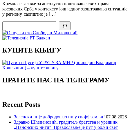
Кремљ се залаже за апсолутно поштовање свих права
косовских Срба у контексту још једног заоштравања ситуације
у региону, саопштио је […]
Search
КУПИТЕ КЊИГУ
ПРАТИТЕ НАС НА ТЕЛЕГРАМУ
Recent Posts
Зеленски није добродошао ни у својој земљи!
07.08.2026
Здравко Шћепановић, градитељ братства и уредник
„Панонских нити“: Православље је пут у бољи свет