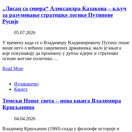
„Лисац са севера“ Александра Казакова – кључ
за разумевање стратешке логике Путинове
Русије
05.07.2026
У времену када се о Владимиру Владимировичу Путину пише
више него о већини савремених државника, мало је књига
које покушавају да проникну у дубље идејне и стратешке
основе његове политике.…
Read More
Издаваштво
Књиге
Темељи Новог света – нова књига Владимира
Кршљанина
04.04.2026
Владимир Кршљанин (1960) спада у филозофе историје и