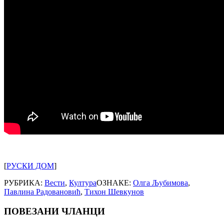
[
РУСКИ ДОМ
]
РУБРИКА:
Вести
,
Култура
ОЗНАКЕ:
Олга Љубимова
,
Павлина Радовановић
,
Тихон Шевкунов
ПОВЕЗАНИ ЧЛАНЦИ