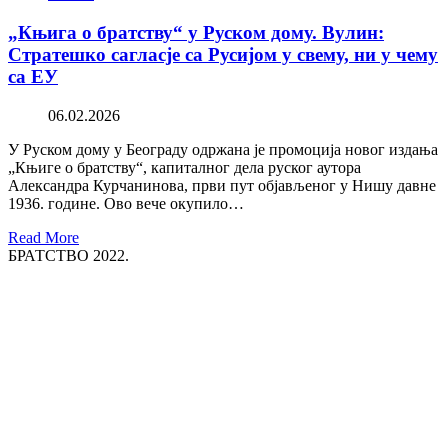
„Књига о братству“ у Руском дому. Вулин:
Стратешко сагласје са Русијом у свему, ни у чему
са ЕУ
06.02.2026
У Руском дому у Београду одржана је промоција новог издања
„Књиге о братству“, капиталног дела руског аутора
Александра Курчанинова, први пут објављеног у Нишу давне
1936. године. Ово вече окупило…
Read More
БРАТСТВО 2022.