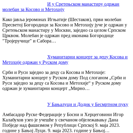
Post
И у Сретењском манастиру одржан
молебан за Косово и Метохију
navigation
Како јавља јеромонах Игњатије (Шестаков), први молебан
Пресветој Богородици за Косово и Метохију јуче је одржан у
Сретењском манастиру у Москви, заједно са целом Српском
Црквом. Молебан је одржан пред иконама Богородице
"Тројеручице" и Сабора…
Хуманитарни концерт за децу Косова и
Метохије одржан у Руском дому
Срби и Руси заједно за децу са Косова и Метохије:
Хуманитарни концерт у Руском дому Под слоганом „Срби и
Руси заједно за децу са Косова и Метохије“ у Руском дому
одржан је хуманитарни концерт „Мирно…
У Бањалуци и Додик у Бесмртном пуку
Амбасадор Руске Федерације у Босни и Херцеговини Игор
Калабухов узео је учешће у свечаном објележавању Дана
Побједе над фашизмом у Републици Српској 9. маја 2023.
године у Бањој Луци. 9. маја 2023. године у Бањој…