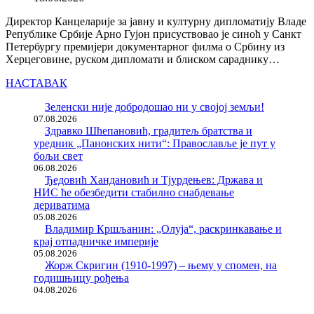
Директор Канцеларије за јавну и културну дипломатију Владе
Републике Србије Арно Гујон присуствовао је синоћ у Санкт
Петербургу премијери документарног филма о Србину из
Херцеговине, руском дипломати и блиском сараднику…
НАСТАВАК
Зеленски није добродошао ни у својој земљи!
07.08.2026
Здравко Шћепановић, градитељ братства и
уредник „Панонских нити“: Православље је пут у
бољи свет
06.08.2026
Ђедовић Хандановић и Тјурдењев: Држава и
НИС ће обезбедити стабилно снабдевање
дериватима
05.08.2026
Владимир Кршљанин: „Олуја“, раскринкавање и
крај отпадничке империје
05.08.2026
Жорж Скригин (1910-1997) – њему у спомен, на
годишњицу рођења
04.08.2026