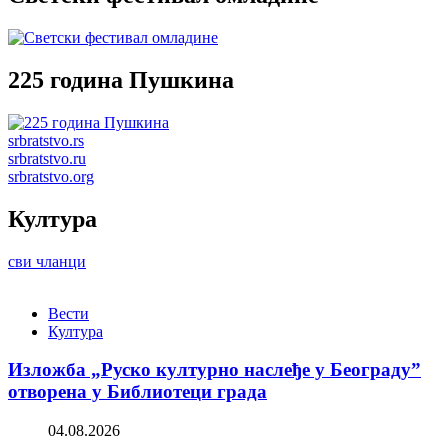
225 година Пушкина
srbratstvo.rs
srbratstvo.ru
srbratstvo.org
Култура
сви чланци
Вести
Култура
Изложба „Руско културно наслеђе у Београду”
отворена у Библиотеци града
04.08.2026