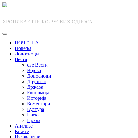
Skip
to
content
ХРОНИКА СРПСКО-РУСКИХ ОДНОСА
ПОЧЕТНА
Повеља
Доносиоци
Вести
све Вести
Војска
Доносиоци
Друштво
Држава
Економија
Историја
Коментари
Култура
Наука
Црква
Анализе
Књиге
Издаваштво