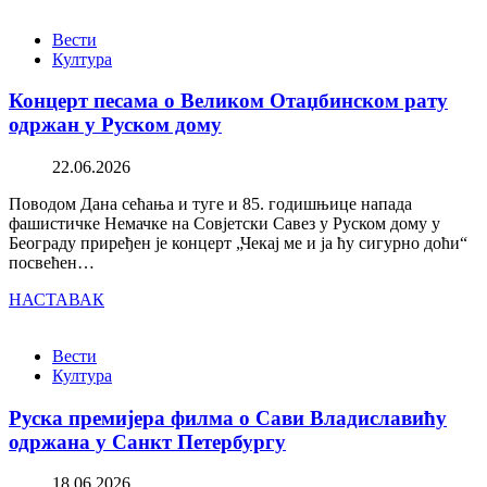
Вести
Култура
Концерт песама о Великом Отаџбинском рату
одржан у Руском дому
22.06.2026
Поводом Дана сећања и туге и 85. годишњице напада
фашистичке Немачке на Совјетски Савез у Руском дому у
Београду приређен је концерт „Чекај ме и ја ћу сигурно доћи“
посвећен…
НАСТАВАК
Вести
Култура
Руска премијера филма о Сави Владиславићу
одржана у Санкт Петербургу
18.06.2026