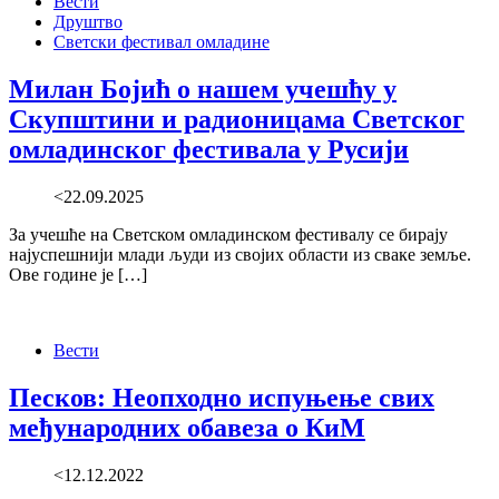
Вести
Друштво
Светски фестивал омладине
Милан Бојић о нашем учешћу у
Скупштини и радионицама Светског
омладинског фестивала у Русији
<22.09.2025
За учешће на Светском омладинском фестивалу се бирају
најуспешнији млади људи из својих области из сваке земље.
Ове године је […]
Вести
Песков: Неопходно испуњење свих
међународних обавеза о КиМ
<12.12.2022