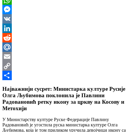
WhatsApp
Messenger
VK
LinkedIn
Reddit
Mail.Ru
Email
Copy
Link
Share
Најважнији сусрет: Министарка културе Русије
Олга Љубимова поклонила је Павлини
Радовановић ретку икону за цркву на Косову и
Метохији
У Министарству културе Руске Федерације Павлину
Радовановић је угостила руска министарка културе Олга
Љубимова, која је том приликом уручила девојчици икону са