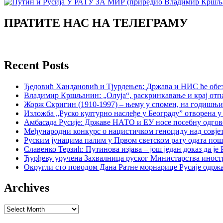
ПРАТИТЕ НАС НА ТЕЛЕГРАМУ
Recent Posts
Ђедовић Хандановић и Тјурдењев: Држава и НИС ће обе
Владимир Кршљанин: „Олуја“, раскринкавање и крај отп
Жорж Скригин (1910-1997) – њему у спомен, на годишњ
Изложба „Руско културно наслеђе у Београду” отворена у
Амбасада Русије: Државе НАТО и ЕУ носе посебну одгов
Међународни конкурс о нацистичком геноциду над совје
Руским јунацима палим у Првом светском рату одата пош
Славенко Терзић: Путинова изјава – још један доказ да ј
Ђурђеву уручена Захвалница руског Министарства иност
Округли сто поводом Дана Ратне морнарице Русије одржа
Archives
Archives