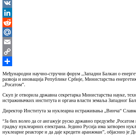
Messenger
VK
LinkedIn
Reddit
Mail.Ru
Email
Copy
Link
Share
Међународни научно-стручни форум ,,Западни Балкан о енергет
развоја и иновација Републике Србије, Министарства енергети
,,Росатом”.
Скуп је отворила државна секретарка Министарства науке, тех
истраживачких института и органа власти земаља Западног Балк
Директор Института за нуклеарна истраживања „Винча“ Славко
“Ја бих волео да се ангажује руско државно предузеће ,Росатом
градњу нуклеарних електрана. Једино Русија има затворен нукл
нуклеарне реакторе и да даје кредитн аранжман”, објаснио је Д