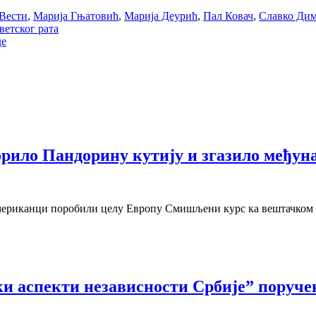
Вести
,
Марија Гњатовић
,
Марија Деурић
,
Пал Ковач
,
Славко Ди
ветског рата
де
орило Пандорину кутију и згазило међун
 Американци поробили целу Европу Смишљени курс ка вештачко
 аспекти независности Србије” поручено