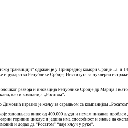
ској транзицији” одржан је у Привредној комори Србије 13. и 1
ке и рударства Републике Србије, Института за нуклерна истраж
нолошког развоја и иновација Републике Србије др Марија Гњато
ана, као и компанија ,,Росатом”.
 Димовић изразио је жељу за сарадњом са компанијом „Росатом“
 које запошљава више од 400.000 људи и немам никакав проблем д
еарни горивни циклус и једина има способност и знање да експло
имовић и додао да “Росатом” “даје кључ у руке”.