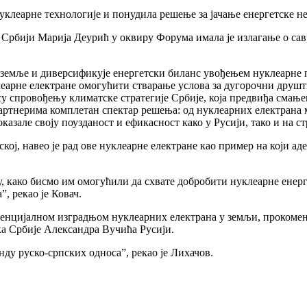
уклеарне технологије и понудила решење за јачање енергетске н
 Србији Марија Деурић у оквиру Форума имала је излагање о с
 земље и диверсификује енергетски биланс увођењем нуклеарне п
леарне електране омогућити стварање услова за дугорочни друш
у спровођењу климатске стратегије Србије, која предвиђа смањењ
 партнерима комплетан спектар решења: од нуклеарних електрана
казале своју поузданост и ефикасност како у Русији, тако и на с
ој, навео је рад ове нуклеарне електране као пример на који а
 како бисмо им омогућили да схвате добробити нуклеарне енерг
, рекао је Ковач.
потенцијалном изградњом нуклеарних електрана у земљи, прокоме
ка Србије Александра Вучића Русији.
нду руско-српских односа”, рекао је Лихачов.