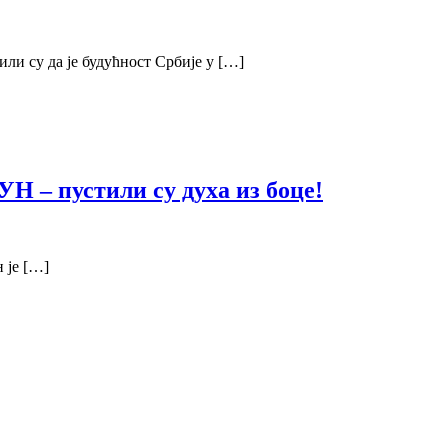
и су да је будућност Србије у […]
Н – пустили су духа из боце!
 је […]