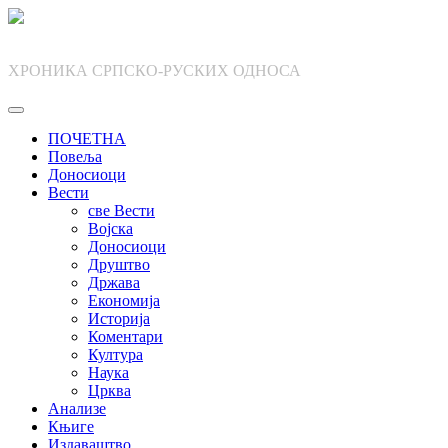
Skip
to
content
ХРОНИКА СРПСКО-РУСКИХ ОДНОСА
ПОЧЕТНА
Повеља
Доносиоци
Вести
све Вести
Војска
Доносиоци
Друштво
Држава
Економија
Историја
Коментари
Култура
Наука
Црква
Анализе
Књиге
Издаваштво