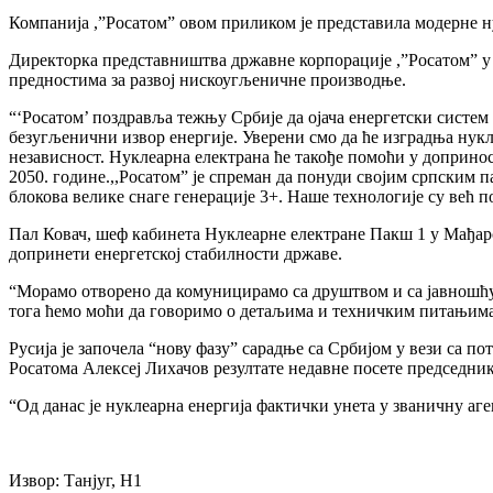
Компанија ,”Росатом” овом приликом је представила модерне н
Директорка представништва државне корпорације ,”Росатом” у
предностима за развој нискоугљеничне производње.
“‘Росатом’ поздравља тежњу Србије да ојача енергетски систем
безугљенични извор енергије. Уверени смо да ће изградња нук
независност. Нуклеарна електрана ће такође помоћи у допринос
2050. године.,,Росатом” је спреман да понуди својим српским
блокова велике снаге генерације 3+. Наше технологије су већ по
Пал Ковач, шеф кабинета Нуклеарне електране Пакш 1 у Мађарск
допринети енергетској стабилности државе.
“Морамо отворено да комуницирамо са друштвом и са јавношћу,
тога ћемо моћи да говоримо о детаљима и техничким питањима”
Русија је започела “нову фазу” сарадње са Србијом у вези са 
Росатома Алексеј Лихачов резултате недавне посете председни
“Од данас је нуклеарна енергија фактички унета у званичну аге
Извор: Танјуг, Н1