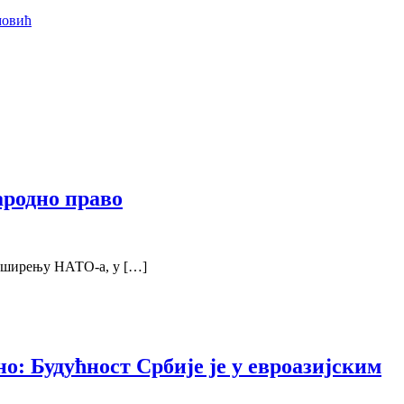
мовић
ародно право
м ширењу НАТО-а, у […]
: Будућност Србије је у евроазијским