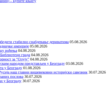
збедити стабилно снабдевање дериватима
05.08.2026
адничке империје
05.08.2026
ицу рођења
04.08.2026
 Библиотеци града
04.08.2026
орност за “Олују”
04.08.2026
тским народом представљен у Београду
03.08.2026
та у Београду
01.08.2026
е Русија наш главни вишевековни историјски савезник
30.07.2026
раних послова
30.07.2026
н у Београду
30.07.2026