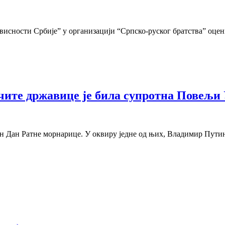
сности Србије” у организацији “Српско-руског братства” оценил
чите државице је била супротна Повељи У
ен Дан Ратне морнарице. У оквиру једне од њих, Владимир Путин