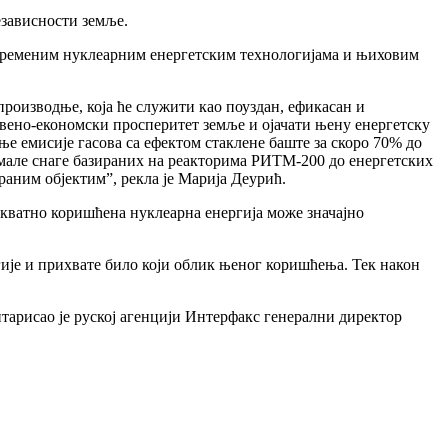
езависности земље.
авременим нуклеарним енергетским технологијама и њиховим
роизводње, која ће служити као поуздан, ефикасан и
твено-економски просперитет земље и ојачати њену енергетску
е емисије гасова са ефектом стаклене баште за скоро 70% до
 мале снаге базираних на реакторима РИТМ-200 до енергетских
траним објектим”, рекла је Марија Деурић.
декватно коришћена нуклеарна енергија може значајно
ије и прихвате било који облик њеног коришћења. Тек након
нтарисао је руској агенцији Интерфакс генерални директор