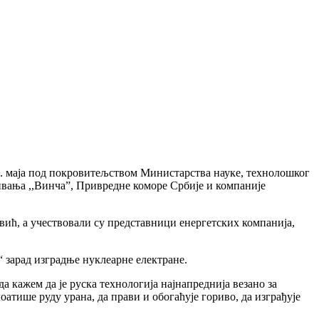
4. маја под покровитељством Министарства науке, технолошког
ивања ,,Винча”, Привредне коморе Србије и компаније
вић, а учествовали су представници енергетских компанија,
 зарад изградње нуклеарне електране.
а кажем да је руска технологија најнапреднија везано за
атише руду урана, да прави и обогаћује гориво, да изграђује