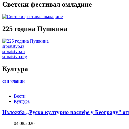
Светски фестивал омладине
225 година Пушкина
srbratstvo.rs
srbratstvo.ru
srbratstvo.org
Култура
сви чланци
Вести
Култура
Изложба „Руско културно наслеђе у Београду” от
04.08.2026