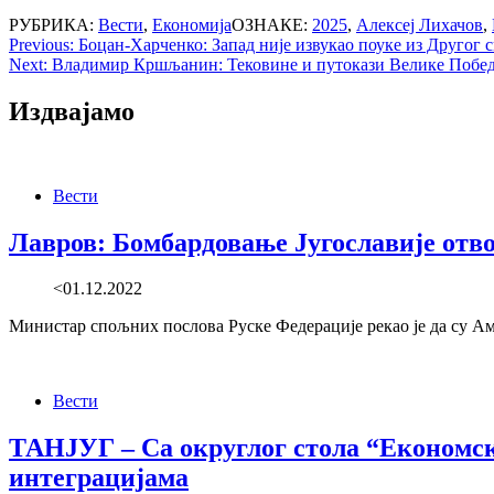
РУБРИКА:
Вести
,
Економија
ОЗНАКЕ:
2025
,
Алексеј Лихачов
,
Post
Previous:
Боцан-Харченко: Запад није извукао поуке из Другог с
Next:
Владимир Кршљанин: Тековине и путокази Велике Побе
navigation
Издвајамо
Вести
Лавров: Бомбардовање Југославије отв
<01.12.2022
Министар спољних послова Руске Федерације рекао је да су
Вести
ТАНЈУГ – Са округлог стола “Економски
интеграцијама