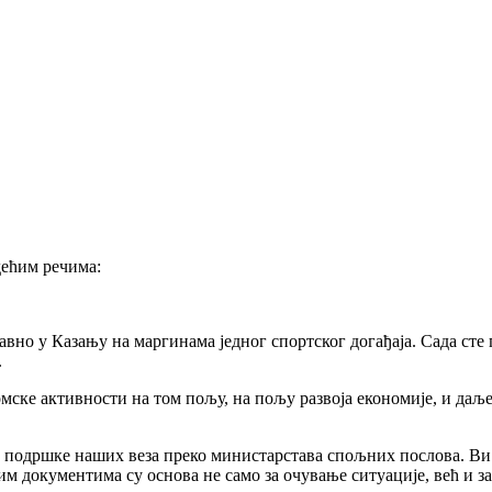
ећим речима:
авно у Казању на маргинама једног спортског догађаја. Сада сте
.
мске активности на том пољу, на пољу развоја економије, и даљ
ри подршке наших веза преко министарстава спољних послова. Ви
м документима су основа не само за очување ситуације, већ и за