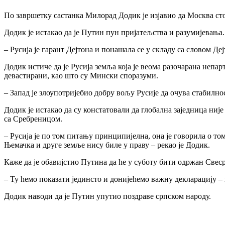
По завршетку састанка Милорад Додик је изјавио да Москва сто
Додик је истакао да је Путин пун пријатељства и разумијевања.
– Русија је гарант Дејтона и понашала се у складу са словом Деј
Додик истиче да је Русија земља која је веома разочарана непа
девастирани, као што су Мински споразуми.
– Запад је злоупотријебио добру вољу Русије да очува стабилнос
Додик је истакао да су констатовали да глобална заједница ни
са Сребреницом.
– Русија је по том питању принципијелна, она је говорила о том
Њемачка и друге земље нису биле у праву – рекао је Додик.
Каже да је обавијстио Путина да ће у суботу бити одржан Свес
– Ту ћемо показати јединсто и донијећемо важну декларацију – 
Додик наводи да је Путин упутио поздраве српском народу.