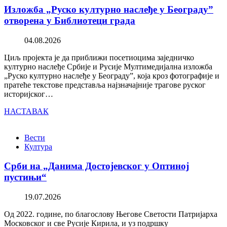
Изложба „Руско културно наслеђе у Београду”
отворена у Библиотеци града
04.08.2026
Циљ пројекта је да приближи посетиоцима заједничко
културно наслеђе Србије и Русије Мултимедијална изложба
„Руско културно наслеђе у Београду”, која кроз фотографије и
пратеће текстове представља најзначајније трагове руског
историјског…
НАСТАВАК
Вести
Култура
Срби на „Данима Достојевског у Оптиној
пустињи“
19.07.2026
Од 2022. године, по благослову Његове Светости Патријарха
Московског и све Русије Кирила, и уз подршку