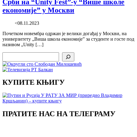
Срби на “Unity Fest”-у “Више школе
економије” у Москви
<08.11.2023
Почетком новембра одржан је велики догађај у Москви, на
универзитету „Виша школа економије” за студенте и госте под
називом „Unity […]
Search
КУПИТЕ КЊИГУ
ПРАТИТЕ НАС НА ТЕЛЕГРАМУ