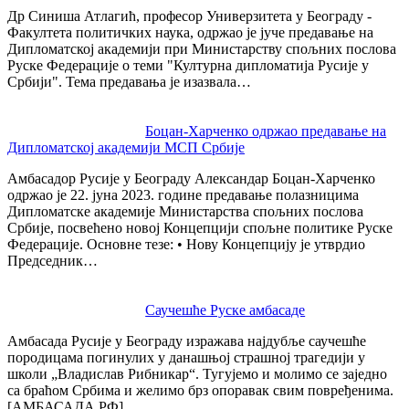
Др Синиша Атлагић, професор Универзитета у Београду -
Факултета политичких наука, одржао је јуче предавање на
Дипломатској академији при Министарству спољних послова
Руске Федерације о теми "Културна дипломатија Русије у
Србији". Тема предавања је изазвала…
Боцан-Харченко одржао предавање на
Дипломатској академији МСП Србије
Амбасадор Русије у Београду Александар Боцан-Харченко
одржао је 22. јуна 2023. године предавање полазницима
Дипломатске академије Министарства спољних послова
Србије, посвећено новој Концепцији спољне политике Руске
Федерације. Основне тезе: • Нову Концепцију је утврдио
Председник…
Саучешће Руске амбасаде
Амбасада Русије у Београду изражава најдубље саучешће
породицама погинулих у данашњој страшној трагедији у
школи „Владислав Рибникар“. Тугујемо и молимо се заједно
са браћом Србима и желимо брз опоравак свим повређенима.
[АМБАСАДА РФ]