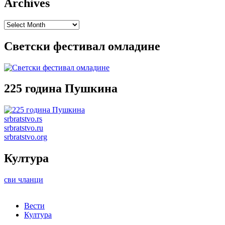
Archives
Archives
Светски фестивал омладине
225 година Пушкина
srbratstvo.rs
srbratstvo.ru
srbratstvo.org
Култура
сви чланци
Вести
Култура