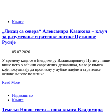
Књиге
„Лисац са севера“ Александра Казакова – кључ
за разумевање стратешке логике Путинове
Русије
05.07.2026
У времену када се о Владимиру Владимировичу Путину пише
више него о већини савремених државника, мало је књига
које покушавају да проникну у дубље идејне и стратешке
основе његове политике.…
Read More
Издаваштво
Књиге
Темељи Новог света – нова књига Владимира