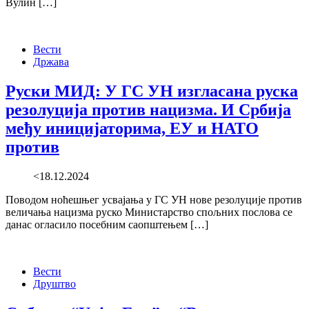
Вулин […]
Вести
Држава
Руски МИД: У ГС УН изгласана руска
резолуција против нацизма. И Србија
међу иницијаторима, ЕУ и НАТО
против
<18.12.2024
Поводом ноћешњег усвајања у ГС УН нове резолуције против
величања нацизма руско Министарство спољних послова се
данас огласило посебним саопштењем […]
Вести
Друштво