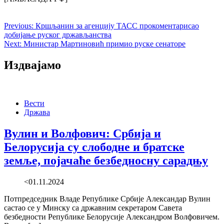
Previous:
Кршљанин за агенцију ТАСС прокоментарисао
добијање руског држављанства
Next:
Министар Мартиновић примио руске сенаторе
Издвајамо
Вести
Држава
Вулин и Волфович: Србија и
Белорусија су слободне и братске
земље, појачаће безбедносну сарадњу
<01.11.2024
Потпредседник Владе Републике Србије Александар Вулин
састао се у Минску са државним секретаром Савета
безбедности Републике Белорусије Александром Волфовичем.