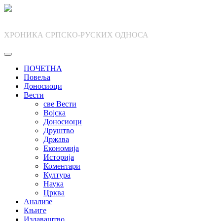
Skip
to
content
ХРОНИКА СРПСКО-РУСКИХ ОДНОСА
ПОЧЕТНА
Повеља
Доносиоци
Вести
све Вести
Војска
Доносиоци
Друштво
Држава
Економија
Историја
Коментари
Култура
Наука
Црква
Анализе
Књиге
Издаваштво