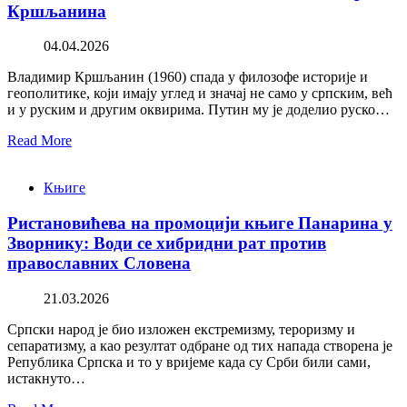
Кршљанина
04.04.2026
Владимир Кршљанин (1960) спада у филозофе историје и
геополитике, који имају углед и значај не само у српским, већ
и у руским и другим оквирима. Путин му је доделио руско…
Read More
Књиге
Ристановићева на промоцији књиге Панарина у
Зворнику: Води се хибридни рат против
православних Словена
21.03.2026
Српски народ је био изложен екстремизму, тероризму и
сепаратизму, а као резултат одбране од тих напада створена је
Република Српска и то у вријеме када су Срби били сами,
истакнуто…