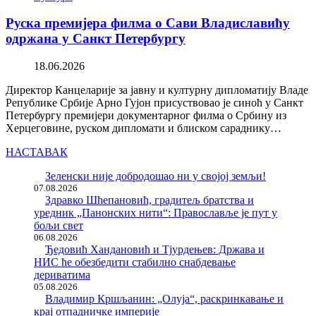
Руска премијера филма о Сави Владиславићу
одржана у Санкт Петербургу
18.06.2026
Директор Канцеларије за јавну и културну дипломатију Владе
Републике Србије Арно Гујон присуствовао је синоћ у Санкт
Петербургу премијери документарног филма о Србину из
Херцеговине, руском дипломати и блиском сараднику…
НАСТАВАК
Зеленски није добродошао ни у својој земљи!
07.08.2026
Здравко Шћепановић, градитељ братства и
уредник „Панонских нити“: Православље је пут у
бољи свет
06.08.2026
Ђедовић Хандановић и Тјурдењев: Држава и
НИС ће обезбедити стабилно снабдевање
дериватима
05.08.2026
Владимир Кршљанин: „Олуја“, раскринкавање и
крај отпадничке империје