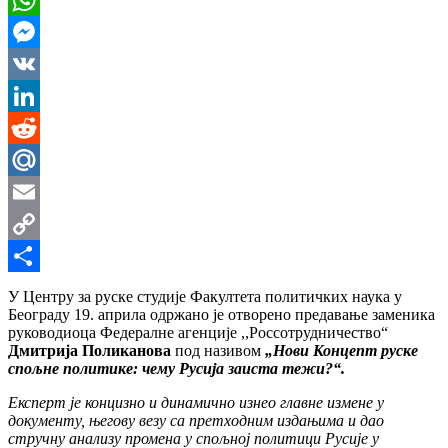
WhatsApp
Messenger
VK
LinkedIn
Reddit
Mail.Ru
Email
Copy
Link
Share
У Центру за руске студије Факултета политичких наука у
Београду 19. априла одржано је отворено предавање заменика
руководиоца Федералне агенције ,,Россотрудничество“
Дмитрија Поликанова
под називом
„Нови Концепт руске
спољне политике: чему Русија заиста тежи?“.
Експерт
је концизно и динамично изнео главне измене у
документу, његову везу са претходним издањима и дао
стручну анализу промена у спољној политици Русије у