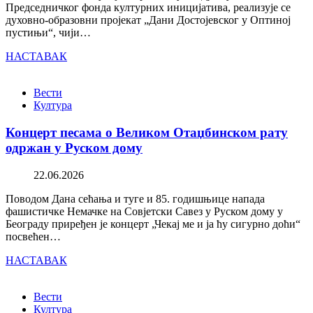
Председничког фонда културних иницијатива, реализује се
духовно-образовни пројекат „Дани Достојевског у Оптиној
пустињи“, чији…
НАСТАВАК
Вести
Култура
Концерт песама о Великом Отаџбинском рату
одржан у Руском дому
22.06.2026
Поводом Дана сећања и туге и 85. годишњице напада
фашистичке Немачке на Совјетски Савез у Руском дому у
Београду приређен је концерт „Чекај ме и ја ћу сигурно доћи“
посвећен…
НАСТАВАК
Вести
Култура