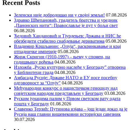
Recent Posts
Зеленски није добродошао ни у својој земљи!
07.08.2026
Здравко Шћепановић, градитељ братства и уредник
„Панонских нити“: Православље је пут у бољи свет
06.08.2026
Ђедовић Хандановић и Тјурдењев: Држава и НИС ће
обезбедити стабилно снабдевање дериватима
05.08.2026
Владимир Кршљанин: „Олуја“, раскринкавање и крај
отпадничке империје
05.08.2026
Жорж Скригин (1910-1997) – њему у спомен, на
годишњицу рођења
04.08.2026
Изложба „Руско културно наслеђе у Београду” отворена
у Библиотеци града
04.08.2026
Амбасада Русије: Државе НАТО и ЕУ носе посебну
одговорност за “Олују”
04.08.2026
Међународни конкурс о нацистичком геноциду над
совјетским народом представљен у Београду
03.08.2026
Руским јунацима палим у Првом светском рату одата
пошта у Београду
01.08.2026
Славенко Терзић: Путинова изјава – још један доказ да је
Русија наш главни вишевековни историјски савезник
30.07.2026