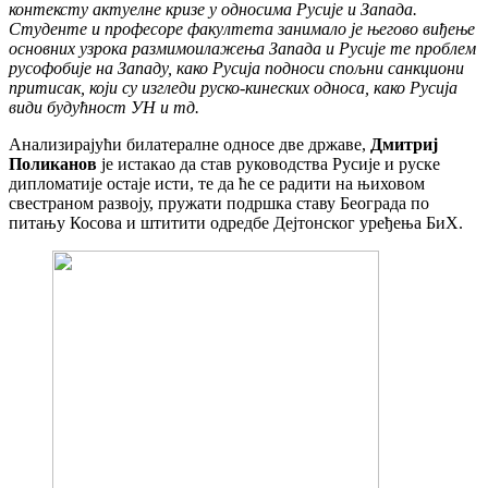
контексту актуелне кризе у односима Русије и Запада.
Студенте и професоре факултета занимало је његово виђење
основних узрока размимоилажења Запада и Русије те проблем
русофобије на Западу, како Русија подноси спољни санкциони
притисак, који су изгледи руско-кинеских односа, како Русија
види будућност УН и тд.
Анализирајући билатералне односе две државе,
Дмитриј
Поликанов
је истакао да став руководства Русије и руске
дипломатије остаје исти, те да ће се радити на њиховом
свестраном развоју, пружати подршка ставу Београда по
питању Косова и штитити одредбе Дејтонског уређења БиХ.