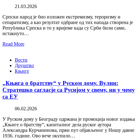
21.03.2026
Српски народ је био изложен екстремизму, тероризму и
сепаратизму, а као резултат одбране од тих напада створена је
Република Српска и то у вријеме када су Срби били сами,
истакнуто…
Read More
Вести
Друштво
Књиге
„Књига о братству“ у Руском дому. Вулин:
Стратешко сагласје са Русијом у свему, ни у чему
са ЕУ
06.02.2026
У Руском дому у Београду одржана је промоција новог издања
„Књиге о братству“, капиталног дела руског аутора
Александра Курчанинова, први пут објављеног у Нишу давне
1936. године. Ово вече окупило…