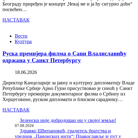
Београду приређен је концерт „Чекај ме и ја ћу сигурно доћи“
посвећен…
НАСТАВАК
Вести
Култура
Руска премијера филма о Сави Владиславићу
одржана у Санкт Петербургу
18.06.2026
Директор Канцеларије за јавну и културну дипломатију Владе
Републике Србије Арно Гујон присуствовао је синоћ у Санкт
Петербургу премијери документарног филма о Србину из
Херцеговине, руском дипломати и блиском сараднику…
НАСТАВАК
Зеленски није добродошао ни у својој земљи!
07.08.2026
Здравко Шћепановић, градитељ братства и
уредник „Панонских нити“: Православље је пут у