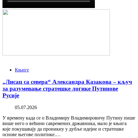
Књиге
„Лисац са севера“ Александра Казакова – кључ
за разумевање стратешке логике Путинове
Русије
05.07.2026
У времену када се о Владимиру Владимировичу Путину пише
више него о већини савремених државника, мало је књига
које покушавају да проникну у дубље идејне и стратешке
основе његове политике.…