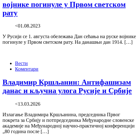
војнике погинуле у Првом светском
рату
<01.08.2023
У Русији се 1. августа обележава Дан сећања на руске војнике
погинуле у Првом светском рату. На данашњи дан 1914. […]
Вести
Коментари
Владимир Кршљанин: Антифашизам
данас и кључна улога Русије и Србије
<13.03.2026
Излагање Владимира Кршљанина, председника Првог
покрета за Србију и потпредседника Међународне словенске
академије на Међународној научно-практичној конференцији
„80 година после […]