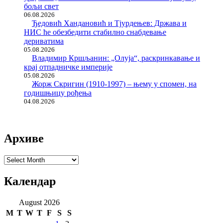
бољи свет
06.08.2026
Ђедовић Хандановић и Тјурдењев: Држава и
НИС ће обезбедити стабилно снабдевање
дериватима
05.08.2026
Владимир Кршљанин: „Олуја“, раскринкавање и
крај отпадничке империје
05.08.2026
Жорж Скригин (1910-1997) – њему у спомен, на
годишњицу рођења
04.08.2026
Архиве
Архиве
Календар
August 2026
M
T
W
T
F
S
S