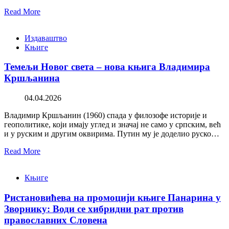
Read More
Издаваштво
Књиге
Темељи Новог света – нова књига Владимира
Кршљанина
04.04.2026
Владимир Кршљанин (1960) спада у филозофе историје и
геополитике, који имају углед и значај не само у српским, већ
и у руским и другим оквирима. Путин му је доделио руско…
Read More
Књиге
Ристановићева на промоцији књиге Панарина у
Зворнику: Води се хибридни рат против
православних Словена