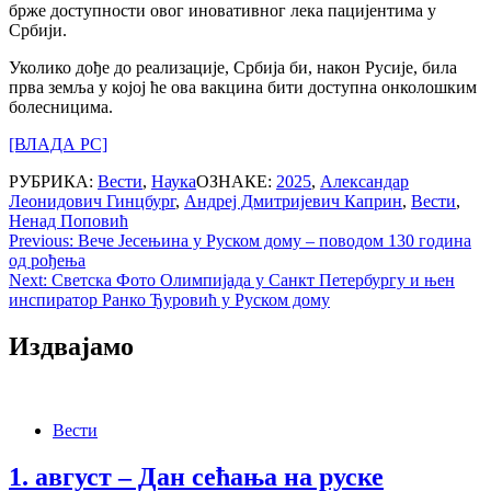
брже доступности овог иновативног лека пацијентима у
Србији.
Уколико дође до реализације, Србија би, након Русије, била
прва земља у којој ће ова вакцина бити доступна онколошким
болесницима.
[ВЛАДА РС]
РУБРИКА:
Вести
,
Наука
ОЗНАКЕ:
2025
,
Александар
Леонидович Гинцбург
,
Андреј Дмитријевич Каприн
,
Вести
,
Ненад Поповић
Post
Previous:
Вече Јесењина у Руском дому – поводом 130 година
од рођења
navigation
Next:
Светска Фото Олимпијада у Санкт Петербургу и њен
инспиратор Ранко Ђуровић у Руском дому
Издвајамо
Вести
1. август – Дан сећања на руске