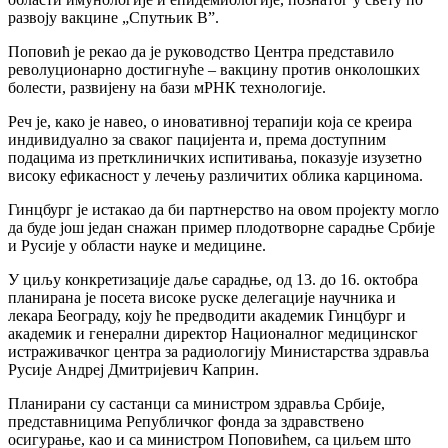
развоју вакцине „Спутњик Вˮ.
Поповић је рекао да је руководство Центра представило
револуционарно достигнуће – вакцину против онколошких
болести, развијену на бази мРНК технологије.
Реч је, како је навео, о иновативној терапији која се креира
индивидуално за сваког пацијента и, према доступним
подацима из претклиничких испитивања, показује изузетно
високу ефикасност у лечењу различитих облика карцинома.
Гинцбург је истакао да би партнерство на овом пројекту могло
да буде још један снажан пример плодотворне сарадње Србије
и Русије у области науке и медицине.
У циљу конкретизације даље сарадње, од 13. до 16. октобра
планирана је посета високе руске делегације научника и
лекара Београду, коју ће предводити академик Гинцбург и
академик и генерални директор Националног медицинског
истраживачког центра за радиологију Министарства здравља
Русије Андреј Дмитријевич Каприн.
Планирани су састанци са министром здравља Србије,
представницима Републичког фонда за здравствено
осигурање, као и са министром Поповићем, са циљем што