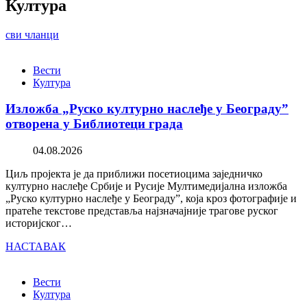
Култура
сви чланци
Вести
Култура
Изложба „Руско културно наслеђе у Београду”
отворена у Библиотеци града
04.08.2026
Циљ пројекта је да приближи посетиоцима заједничко
културно наслеђе Србије и Русије Мултимедијална изложба
„Руско културно наслеђе у Београду”, која кроз фотографије и
пратеће текстове представља најзначајније трагове руског
историјског…
НАСТАВАК
Вести
Култура