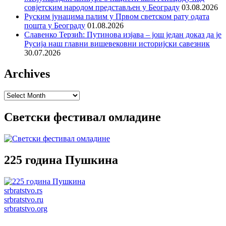
совјетским народом представљен у Београду
03.08.2026
Руским јунацима палим у Првом светском рату одата
пошта у Београду
01.08.2026
Славенко Терзић: Путинова изјава – још један доказ да је
Русија наш главни вишевековни историјски савезник
30.07.2026
Archives
Archives
Светски фестивал омладине
225 година Пушкина
srbratstvo.rs
srbratstvo.ru
srbratstvo.org