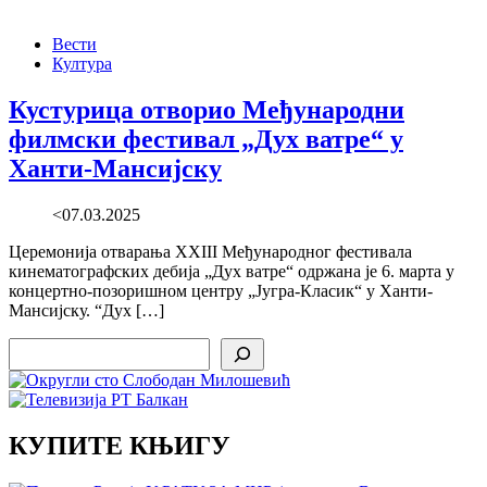
Вести
Култура
Кустурица отворио Међународни
филмски фестивал „Дух ватре“ у
Ханти-Мансијску
<07.03.2025
Церемонија отварања XXIII Међународног фестивала
кинематографских дебија „Дух ватре“ одржана је 6. марта у
концертно-позоришном центру „Југра-Класик“ у Ханти-
Мансијску. “Дух […]
Search
КУПИТЕ КЊИГУ