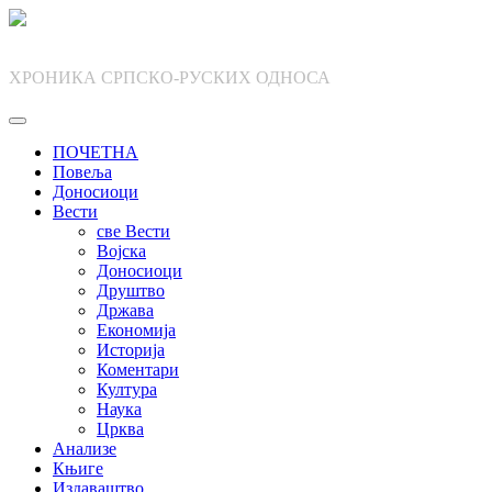
Skip
to
content
ХРОНИКА СРПСКО-РУСКИХ ОДНОСА
ПОЧЕТНА
Повеља
Доносиоци
Вести
све Вести
Војска
Доносиоци
Друштво
Држава
Економија
Историја
Коментари
Култура
Наука
Црква
Анализе
Књиге
Издаваштво