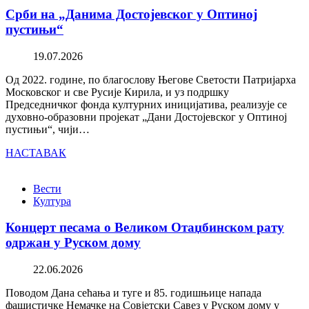
Срби на „Данима Достојевског у Оптиној
пустињи“
19.07.2026
Од 2022. године, по благослову Његове Светости Патријарха
Московског и све Русије Кирила, и уз подршку
Председничког фонда културних иницијатива, реализује се
духовно-образовни пројекат „Дани Достојевског у Оптиној
пустињи“, чији…
НАСТАВАК
Вести
Култура
Концерт песама о Великом Отаџбинском рату
одржан у Руском дому
22.06.2026
Поводом Дана сећања и туге и 85. годишњице напада
фашистичке Немачке на Совјетски Савез у Руском дому у