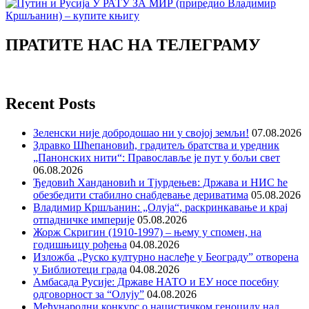
ПРАТИТЕ НАС НА ТЕЛЕГРАМУ
Recent Posts
Зеленски није добродошао ни у својој земљи!
07.08.2026
Здравко Шћепановић, градитељ братства и уредник
„Панонских нити“: Православље је пут у бољи свет
06.08.2026
Ђедовић Хандановић и Тјурдењев: Држава и НИС ће
обезбедити стабилно снабдевање дериватима
05.08.2026
Владимир Кршљанин: „Олуја“, раскринкавање и крај
отпадничке империје
05.08.2026
Жорж Скригин (1910-1997) – њему у спомен, на
годишњицу рођења
04.08.2026
Изложба „Руско културно наслеђе у Београду” отворена
у Библиотеци града
04.08.2026
Амбасада Русије: Државе НАТО и ЕУ носе посебну
одговорност за “Олују”
04.08.2026
Међународни конкурс о нацистичком геноциду над