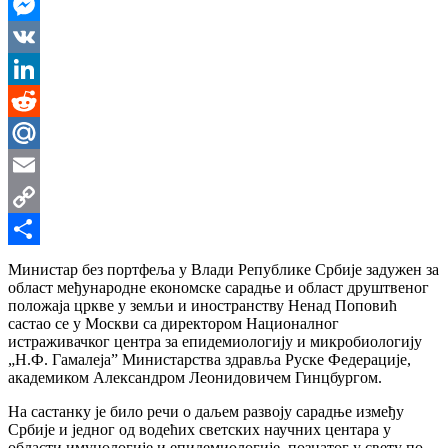
WhatsApp
Messenger
VK
LinkedIn
Reddit
Mail.Ru
Email
Copy
Link
Share
Министар без портфеља у Влади Републике Србије задужен за
област међународне економске сарадње и област друштвеног
положаја цркве у земљи и иностранству Ненад Поповић
састао се у Москви са директором Националног
истраживачког центра за епидемиологију и микробиологију
„Н.Ф. Гамалејаˮ Министарства здравља Руске Федерације,
академиком Александром Леонидовичем Гинцбургом.
На састанку је било речи о даљем развоју сарадње између
Србије и једног од водећих светских научних центара у
области имунологије и епидемиологије, познатог у свету по