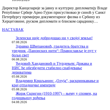
Директор Канцеларије за јавну и културну дипломатију Владе
Републике Србије Арно Гујон присуствовао је синоћ у Санкт
Петербургу премијери документарног филма о Србину из
Херцеговине, руском дипломати и блиском сараднику…
НАСТАВАК
Зеленски није добродошао ни у својој земљи!
07.08.2026
Здравко Шћепановић, градитељ братства и
уредник „Панонских нити“: Православље је пут у
бољи свет
06.08.2026
Ђедовић Хандановић и Тјурдењев: Држава и
НИС ће обезбедити стабилно снабдевање
дериватима
05.08.2026
Владимир Кршљанин: „Олуја“, раскринкавање и
крај отпадничке империје
05.08.2026
Жорж Скригин (1910-1997) – њему у спомен, на
годишњицу рођења
04.08.2026