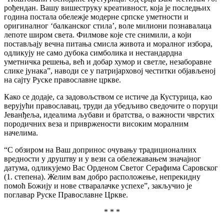
рођендан. Вашу вишеструку креативност, која је последњих
година постала обележје модерне српске уметности и
оригиналног ‘балканског стила’, воле милиони познавалаца
лепоте широм света. Филмове које сте снимили, а који
постављају вечна питања смисла живота и моралног избора,
одликују не само дубока симболика и нестандардна
уметничка решења, већ и добар хумор и светле, незаборавне
слике јунака”, наводи се у патријарховој честитки објављеној
на сајту Руске православне цркве.
Како се додаје, са задовољством се истиче да Кустурица, као
верујући православац, труди да убедљиво сведочите о поруци
Јеванђеља, идеалима љубави и братства, о важности чврстих
породичних веза и привржености високим моралним
начелима.
“С обзиром на Ваш допринос очувању традиционалних
вредности у друштву и у вези са обележавањем значајног
датума, одликујемо Вас Орденом Светог Серафима Саровског
(1. степена). Желим вам добро расположење, непрекидну
помоћ Божију и нове стваралачке успехе”, закључио је
поглавар Руске Православне Цркве.
* * *