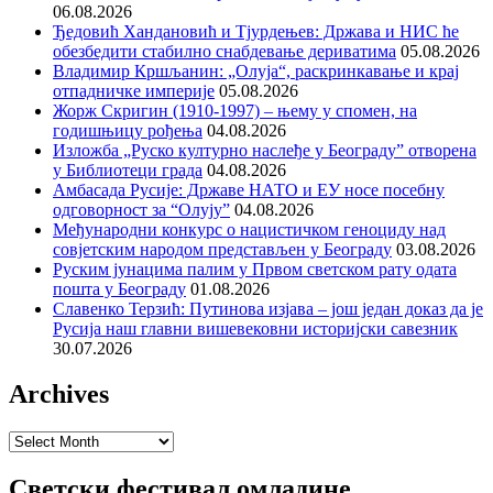
06.08.2026
Ђедовић Хандановић и Тјурдењев: Држава и НИС ће
обезбедити стабилно снабдевање дериватима
05.08.2026
Владимир Кршљанин: „Олуја“, раскринкавање и крај
отпадничке империје
05.08.2026
Жорж Скригин (1910-1997) – њему у спомен, на
годишњицу рођења
04.08.2026
Изложба „Руско културно наслеђе у Београду” отворена
у Библиотеци града
04.08.2026
Амбасада Русије: Државе НАТО и ЕУ носе посебну
одговорност за “Олују”
04.08.2026
Међународни конкурс о нацистичком геноциду над
совјетским народом представљен у Београду
03.08.2026
Руским јунацима палим у Првом светском рату одата
пошта у Београду
01.08.2026
Славенко Терзић: Путинова изјава – још један доказ да је
Русија наш главни вишевековни историјски савезник
30.07.2026
Archives
Archives
Светски фестивал омладине