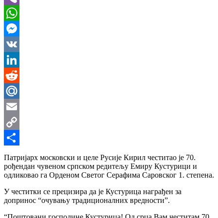
Viber
WhatsApp
Messenger
VK
LinkedIn
Reddit
Mail.Ru
Email
Copy
Link
Share
Патријарх московски и целе Русије Кирил честитао је 70.
рођендан чувеном српском редитељу Емиру Кустурици и
одликовао га Орденом Светог Серафима Саровског 1. степена.
У честитки се прецизира да је Кустурица награђен за
допринос “очувању традиционалних вредности”.
“Поштовани господине Кустурица! Од срца Вам честитам 70.