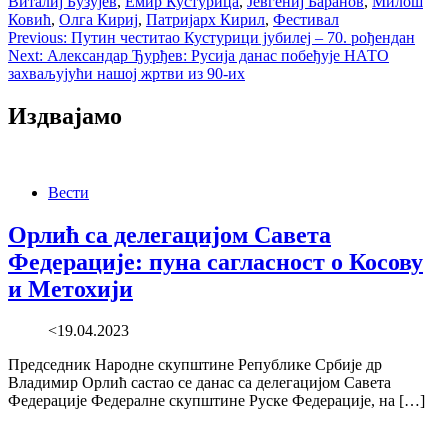
Виталиј Бузујев
,
Емир Кустурица
,
Јевгениј Баранов
,
Милош
Ковић
,
Олга Кириј
,
Патријарх Кирил
,
Фестивал
Post
Previous:
Путин честитао Кустурици јубилеј – 70. рођендан
Next:
Александар Ђурђев: Русија данас побеђује НАТО
navigation
захваљујући нашој жртви из 90-их
Издвајамо
Вести
Орлић са делегацијом Савета
Федерације: пуна сагласност о Косову
и Метохији
<19.04.2023
Председник Народне скупштине Републике Србије др
Владимир Орлић састао се данас са делегацијом Савета
Федерације Федералне скупштине Руске Федерације, на […]