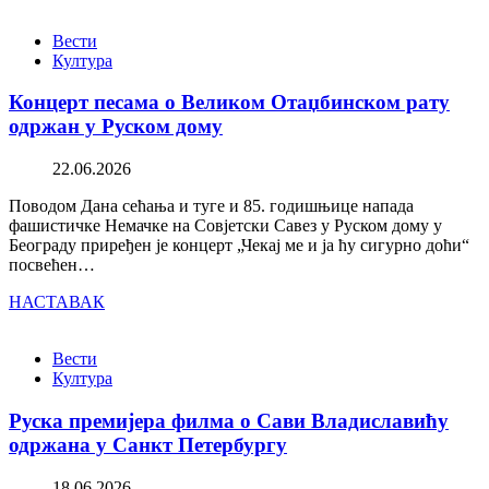
Вести
Култура
Концерт песама о Великом Отаџбинском рату
одржан у Руском дому
22.06.2026
Поводом Дана сећања и туге и 85. годишњице напада
фашистичке Немачке на Совјетски Савез у Руском дому у
Београду приређен је концерт „Чекај ме и ја ћу сигурно доћи“
посвећен…
НАСТАВАК
Вести
Култура
Руска премијера филма о Сави Владиславићу
одржана у Санкт Петербургу
18.06.2026