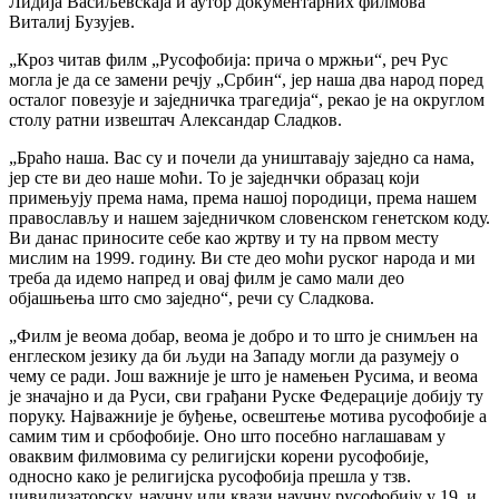
Лидија Васиљевскаја и аутор документарних филмова
Виталиј Бузујев.
„Кроз читав филм „Русофобија: прича о мржњи“, реч Рус
могла је да се замени речју „Србин“, јер наша два народ поред
осталог повезује и заједничка трагедија“, рекао је на округлом
столу ратни извештач Александар Сладков.
„Браћо наша. Вас су и почели да уништавају заједно са нама,
јер сте ви део наше моћи. То је заједнчки образац који
примењују према нама, према нашој породици, према нашем
православљу и нашем заједничком словенском генетском коду.
Ви данас приносите себе као жртву и ту на првом месту
мислим на 1999. годину. Ви сте део моћи руског народа и ми
треба да идемо напред и овај филм је само мали део
објашњења што смо заједно“, речи су Сладкова.
„Филм је веома добар, веома је добро и то што је снимљен на
енглеском језику да би људи на Западу могли да разумеју о
чему се ради. Још важније је што је намењен Русима, и веома
је значајно и да Руси, сви грађани Руске Федерације добију ту
поруку. Најважније је буђење, освештење мотива русофобије а
самим тим и србофобије. Оно што посебно наглашавам у
оваквим филмовима су религијски корени русофобије,
односно како је религијска русофобија прешла у тзв.
цивилизаторску, научну или квази научну русофобију у 19. и