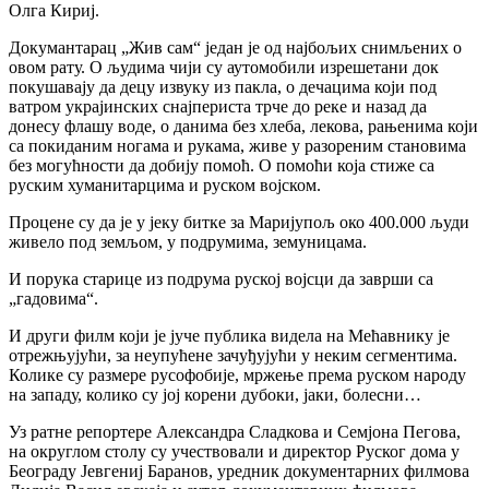
Олга Кириј.
Докумантарац „Жив сам“ један је од најбољих снимљених о
овом рату. О људима чији су аутомобили изрешетани док
покушавају да децу извуку из пакла, о дечацима који под
ватром украјинских снајпериста трче до реке и назад да
донесу флашу воде, о данима без хлеба, лекова, рањенима који
са покиданим ногама и рукама, живе у разореним становима
без могућности да добију помоћ. О помоћи која стиже са
руским хуманитарцима и руском војском.
Процене су да је у јеку битке за Маријупољ око 400.000 људи
живело под земљом, у подрумима, земуницама.
И порука старице из подрума руској војсци да заврши са
„гадовима“.
И други филм који је јуче публика видела на Мећавнику је
отрежњујући, за неупућене зачуђујући у неким сегментима.
Колике су размере русофобије, мржење према руском народу
на западу, колико су јој корени дубоки, јаки, болесни…
Уз ратне репортере Александра Сладкова и Семјона Пегова,
на округлом столу су учествовали и директор Руског дома у
Београду Јевгениј Баранов, уредник документарних филмова