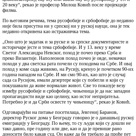
20 веку“, рекао је професор Милош Ковић после пројекције
филма.
По његовим речима, тема русофобије и србофобије до недавно
није била присутна ни у српској ни у руској науци, она је тек
недавно откривена као истраживчка тема.
„Оно што је задатак и за руске и за српске документаристе и
историчаре јесте и тема србофобије. И у 13. веку у време
Светог Александра Невског, поход је почео преко Срба и
преко Византије. Наполеонов поход почео је овде, немачки
походи у два светска рата почели су походима на Србе. И овај
поход у коме сада живимо, на Русију, кренуо је почетком 90-их
година нападом на Србе. И ми смо 90-их, као што је случај
сада са Русијом, имали дезертере који су побегли и који су
покушавали да живе нормалан живот. Све то показује везу
између русофобије и србофобије, чињеница је да нас западни
пропагандисти виде као целину, као истог непријатеља.
Потребно је и да Срби освесте ту чињеницу“, рекао је Ковић.
Одговарајући на питање посетилаца, Јевгениј Баранов,
директор Руског дома у Београду говорио је о данашњој руској
емиграцију у Београду. По њему, то су људи који су дошли не
тако давно, пре годину или две, као и да је превише рано
доносити било какав суд. Он каже да би требало да прође пет