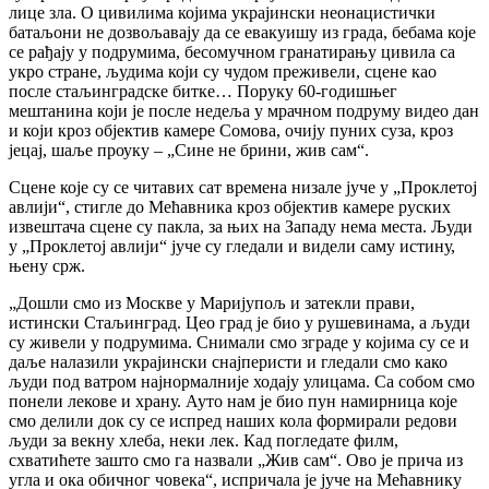
лице зла. О цивилима којима украјински неонацистички
батаљони не дозвољавају да се евакуишу из града, бебама које
се рађају у подрумима, бесомучном гранатирању цивила са
укро стране, људима који су чудом преживели, сцене као
после стаљинградске битке… Поруку 60-годишњег
мештанина који је после недеља у мрачном подруму видео дан
и који кроз објектив камере Сомова, очију пуних суза, кроз
јецај, шаље проуку – „Сине не брини, жив сам“.
Сцене које су се читавих сат времена низале јуче у „Проклетој
авлији“, стигле до Мећавника кроз објектив камере руских
извештача сцене су пакла, за њих на Западу нема места. Људи
у „Проклетој авлији“ јуче су гледали и видели саму истину,
њену срж.
„Дошли смо из Москве у Маријупољ и затекли прави,
истински Стаљинград. Цео град је био у рушевинама, а људи
су живели у подрумима. Снимали смо зграде у којима су се и
даље налазили украјински снајперисти и гледали смо како
људи под ватром најнормалније ходају улицама. Са собом смо
понели лекове и храну. Ауто нам је био пун намирница које
смо делили док су се испред наших кола формирали редови
људи за векну хлеба, неки лек. Кад погледате филм,
схватићете зашто смо га назвали „Жив сам“. Ово је прича из
угла и ока обичног човека“, испричала је јуче на Мећавнику