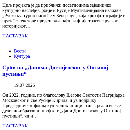
Циљ пројекта је да приближи посетиоцима заједничко
културно наслеђе Србије и Русије Мултимедијална изложба
„Руско културно наслеђе у Београду”, која кроз фотографије и
пратеће текстове представља најзначајније трагове руског
историјског…
НАСТАВАК
Вести
Култура
Срби на „Данима Достојевског у Оптиној
пустињи“
19.07.2026
Од 2022. године, по благослову Његове Светости Патријарха
Московског и све Русије Кирила, и уз подршку
Председничког фонда културних иницијатива, реализује се
духовно-образовни пројекат „Дани Достојевског у Оптиној
пустињи“, чији…
НАСТАВАК