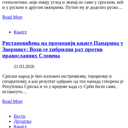
геополитике, који имају углед и значај не само у српским, већ
и у руским и другим оквирима. Путин му је доделио руско…
Read More
Књиге
Ристановићева на промоцији књиге Панарина у
Зворнику: Води се хибридни рат против
православних Словена
21.03.2026
Српски народ је био изложен екстремизму, тероризму и
сепаратизму, а као резултат одбране од тих напада створена је
Република Српска и то у вријеме када су Срби били сами,
истакнуто…
Read More
Вести
Друштво
Књиге