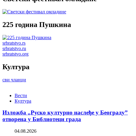
225 година Пушкина
srbratstvo.rs
srbratstvo.ru
srbratstvo.org
Култура
сви чланци
Вести
Култура
Изложба „Руско културно наслеђе у Београду”
отворена у Библиотеци града
04.08.2026