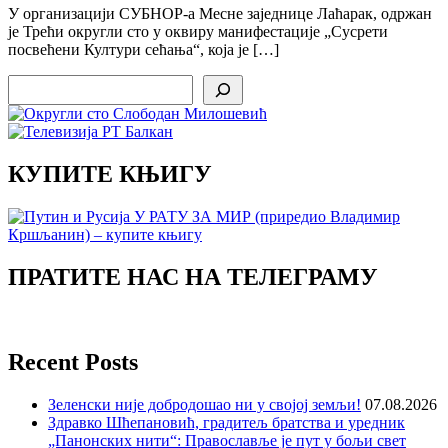
У организацији СУБНОР-а Месне заједнице Лаћарак, одржан
је Трећи округли сто у оквиру манифестације „Сусрети
посвећени Култури сећања“, која је […]
Search
КУПИТЕ КЊИГУ
ПРАТИТЕ НАС НА ТЕЛЕГРАМУ
Recent Posts
Зеленски није добродошао ни у својој земљи!
07.08.2026
Здравко Шћепановић, градитељ братства и уредник
„Панонских нити“: Православље је пут у бољи свет