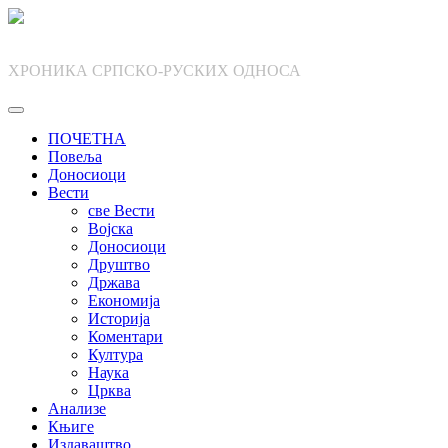
Skip
to
content
ХРОНИКА СРПСКО-РУСКИХ ОДНОСА
ПОЧЕТНА
Повеља
Доносиоци
Вести
све Вести
Војска
Доносиоци
Друштво
Држава
Економија
Историја
Коментари
Култура
Наука
Црква
Анализе
Књиге
Издаваштво