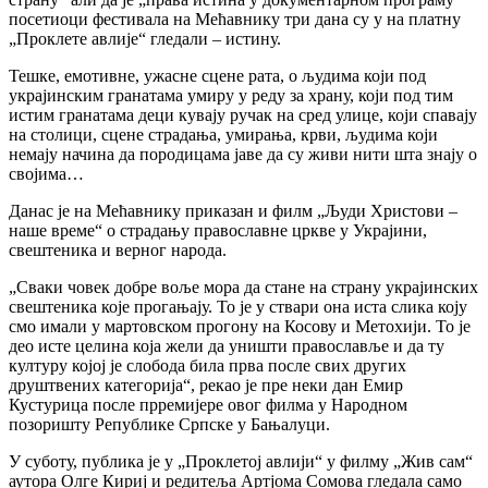
посетиоци фестивала на Мећавнику три дана су у на платну
„Проклете авлије“ гледали – истину.
Тешке, емотивне, ужасне сцене рата, о људима који под
украјинским гранатама умиру у реду за храну, који под тим
истим гранатама деци кувају ручак на сред улице, који спавају
на столици, сцене страдања, умирања, крви, људима који
немају начина да породицама јаве да су живи нити шта знају о
својима…
Данас је на Мећавнику приказан и филм „Људи Христови –
наше време“ о страдању православне цркве у Украјини,
свештеника и верног народа.
„Сваки човек добре воље мора да стане на страну украјинских
свештеника које прогањају. То је у ствари она иста слика коју
смо имали у мартовском прогону на Косову и Метохији. То је
део исте целина која жели да уништи православље и да ту
културу којој је слобода била прва после свих других
друштвених категорија“, рекао је пре неки дан Емир
Кустурица после прремијере овог филма у Народном
позоришту Републике Српске у Бањалуци.
У суботу, публика је у „Проклетој авлији“ у филму „Жив сам“
аутора Олге Кириј и редитеља Артјома Сомова гледала само