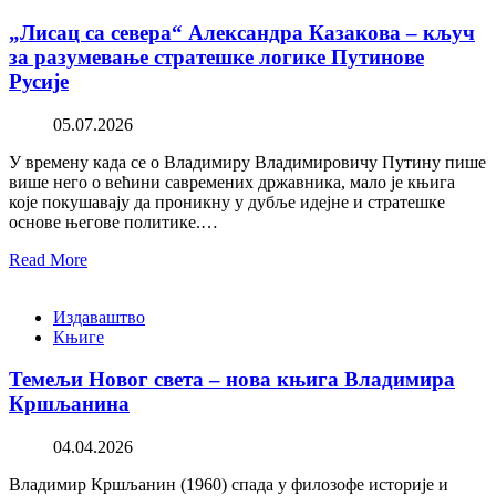
„Лисац са севера“ Александра Казакова – кључ
за разумевање стратешке логике Путинове
Русије
05.07.2026
У времену када се о Владимиру Владимировичу Путину пише
више него о већини савремених државника, мало је књига
које покушавају да проникну у дубље идејне и стратешке
основе његове политике.…
Read More
Издаваштво
Књиге
Темељи Новог света – нова књига Владимира
Кршљанина
04.04.2026
Владимир Кршљанин (1960) спада у филозофе историје и