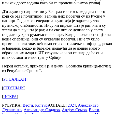
или чак десет година како би се проценио њихов утицај.
„Ти људи су сада стигли у Београд и осим можда два посто
који се баве политиком, већина њих побегли су из Русије у
паници. Ради се о генерација људи која је одрасла у тзв.
путинској стабилности. Нису ни видели шта је рат, нити су
хтели да знају шта је рат, а на све шта се дешавало у свету,
гледали су кроз ружичасте наочаре. Када је почела специјална
војна операција, они су буквално побегли. Није ту било
превише политике, већ само страх и тражење комфора „, рекао
је Баранов, рекао је Баранов додајући да је дошло много
образованих људи и ИТ стручњака и он се нада да ће они
ипак оставити неки траг у Србији.
Поред осталих, приказан је и филм „Босанска кривица-поглед
из Републике Српске“.
[
РТ БАЛКАН
]
[
СПУТЊИК
]
[
ИСКРА
]
РУБРИКА:
Вести
,
Култура
ОЗНАКЕ:
2024
,
Александар
Лукашенко
,
Александар Сладков
,
Артјом Сомов
,
Вести
,