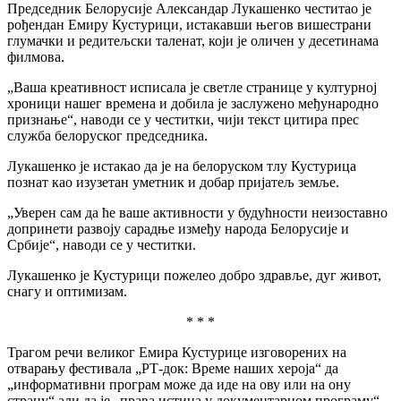
Председник Белорусије Александар Лукашенко честитао је
рођендан Емиру Кустурици, истакавши његов вишестрани
глумачки и редитељски таленат, који је оличен у десетинама
филмова.
„Ваша креативност исписала је светле странице у културној
хроници нашег времена и добила је заслужено међународно
признање“, наводи се у честитки, чији текст цитира прес
служба белоруског председника.
Лукашенко је истакао да је на белоруском тлу Кустурица
познат као изузетан уметник и добар пријатељ земље.
„Уверен сам да ће ваше активности у будућности неизоставно
допринети развоју сарадње између народа Белорусије и
Србије“, наводи се у честитки.
Лукашенко је Кустурици пожелео добро здравље, дуг живот,
снагу и оптимизам.
* * *
Трагом речи великог Емира Кустурице изговорених на
отварању фестивала „РТ-док: Време наших хероја“ да
„информативни програм може да иде на ову или на ону
страну“ али да је „права истина у документарном програму“