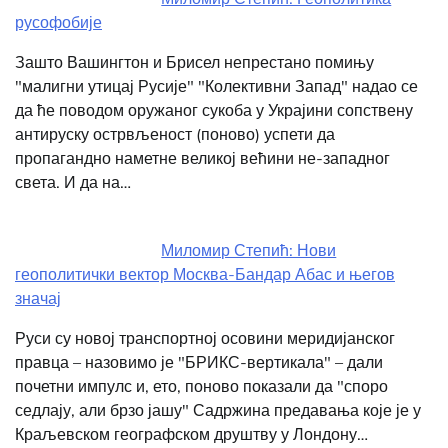
русофобије
Зашто Вашингтон и Брисел непрестано помињу
"малигни утицај Русије" "Колективни Запад" надао се
да ће поводом оружаног сукоба у Украјини сопствену
антируску острвљеност (поново) успети да
пропагандно наметне великој већини не-западног
света. И да на…
Миломир Степић: Нови
геополитички вектор Москва-Бандар Абас и његов
значај
Руси су новој транспортној осовини меридијанског
правца – назовимо је "БРИКС-вертикала" – дали
почетни импулс и, ето, поново показали да "споро
седлају, али брзо јашу" Садржина предавања које је у
Краљевском географском друштву у Лондону…