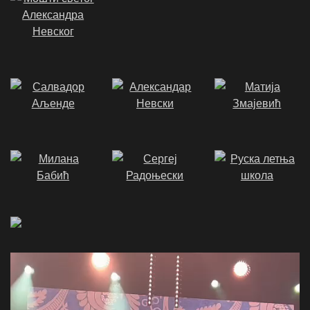
Video
Player