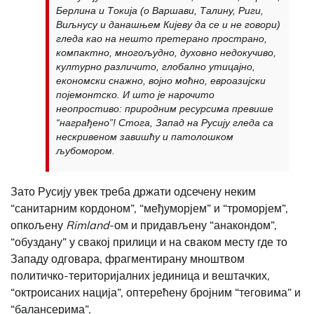
Берлина и Токија (о Варшави, Талину, Риги,
Виљнусу и данашњем Кијеву да се и не говори)
гледа као на нешто претерано пространо,
компактно, многољудно, духовно недокучиво,
културно различито, глобално утицајно,
економски снажно, војно моћно, евроазијски
појемонтско. И што је нарочито
неопростиво: природним ресурсима превише
“награђено”! Стога, Запад на Русију гледа са
нескривеном завишћу и патолошком
љубомором.
Зато Русију увек треба држати одсечену неким
“санитарним кордоном”, “међуморјем” и “троморјем”,
опкољену
Rimland
-ом и придављену “анакондом”,
“обуздану” у свакој прилици и на сваком месту где то
Западу одговара, фрагментирану мноштвом
политичко-територијалних јединица и вештачких,
“октроисаних нација”, оптерећену бројним “теговима” и
“балансерима”.