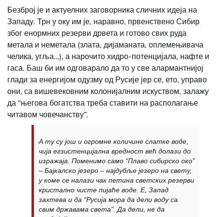
Безброј је и актуелних заговорника сличних идеја на
Западу. Трн у оку им је, наравно, првенствено Сибир
због енормних резерви дрвета и готово свих руда
метала и неметала (злата, дијаманата, оплемењивача
челика, угља…), а нарочито хидро-потенцијала, нафте и
гаса. Баш би им одговарало да то у све алармантнијој
глади за енергијом одузму од Русије јер се, ето, управо
они, са вишевековним колонијалним искуством, залажу
да “његова богатства треба ставити на располагање
читавом човечанству”.
А ту су још и огромне количине слатке воде,
чија егзистенцијална вредност већ долази до
изражаја. Поменимо само “Плаво сибирско око”
– Бајкалско језеро – најдубље језеро на свету,
у коме се налази чак петина светских резерви
кристално чисте пијаће воде. Е, Запад
захтева и да “Русија мора да дели воду са
свим државама света”. Да дели, не да