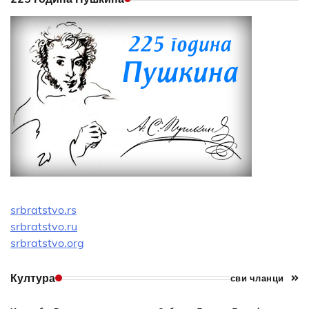
srbratstvo.rs
srbratstvo.ru
srbratstvo.org
Култура
сви чланци