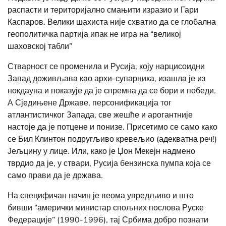
распасти и територијално смањити изразио и Гари
Каспаров. Велики шахиста није схватио да се глобална
геополитичка партија ипак не игра на “великој
шаховској табли”
Стварност се променила и Русија, коју нарцисоидни
Запад доживљава као архи-супарника, изашла је из
нокдауна и показује да је спремна да се бори и победи.
А Сједињене Државе, персонификација тог
атлантистичког Запада, све жешће и арогантније
настоје да је потцене и понизе. Присетимо се само како
се Бил Клинтон подругљиво кревељио (адекватна реч!)
Јељцину у лице. Или, како је Џон Мекејн надмено
тврдио да је, у ствари, Русија бензинска пумпа која се
само прави да је држава.
На специфичан начин је веома увредљиво и што
бивши “амерички министар спољних послова Руске
Федерације” (1990-1996), тај Србима добро познати