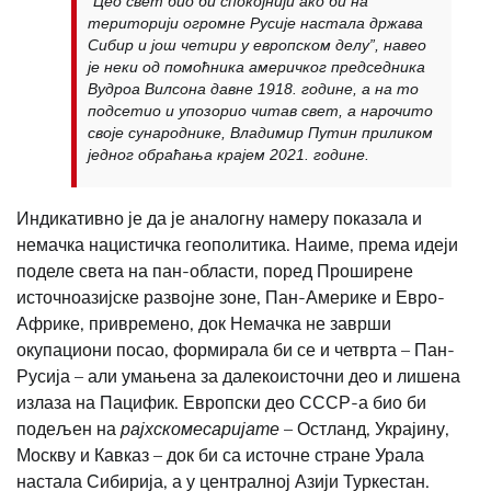
“Цео свет био би спокојнији ако би на
територији огромне Русије настала држава
Сибир и још четири у европском делу”, навео
је неки од помоћника америчког председника
Вудроа Вилсона давне 1918. године, а на то
подсетио и упозорио читав свет, а нарочито
своје сународнике, Владимир Путин приликом
једног обраћања крајем 2021. године.
Индикативно је да је аналогну намеру показала и
немачка нацистичка геополитика. Наиме, према идеји
поделе света на пан-области, поред Проширене
источноазијске развојне зоне, Пан-Америке и Евро-
Африке, привремено, док Немачка не заврши
окупациони посао, формирала би се и четврта – Пан-
Русија – али умањена за далекоисточни део и лишена
излаза на Пацифик. Европски део СССР-а био би
подељен на
рајхскомесаријате
– Остланд, Украјину,
Москву и Кавказ – док би са источне стране Урала
настала Сибирија, а у централној Азији Туркестан.