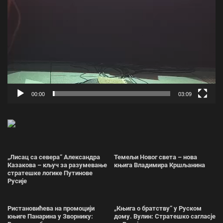
00:00
03:09
„Лисац са севера“ Александра
Темељи Новог света – нова
Казакова – кључ за разумевање
књига Владимира Кршљанина
стратешке логике Путинове
Русије
Ристановићева на промоцији
„Књига о братству“ у Руском
књиге Панарина у Зворнику:
дому. Вулин: Стратешко сагласје