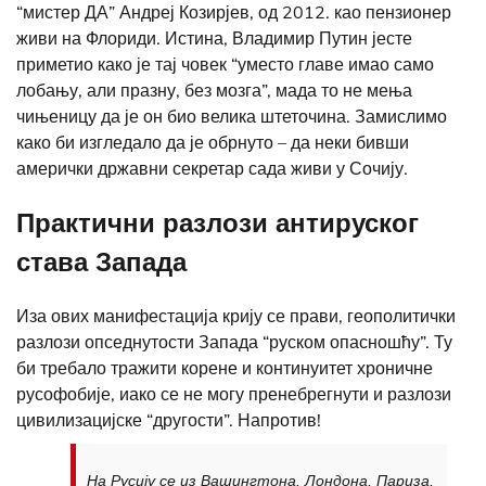
“мистер ДА” Андреј Козирјев, од 2012. као пензионер
живи на Флориди. Истина, Владимир Путин јесте
приметио како је тај човек “уместо главе имао само
лобању, али празну, без мозга”, мада то не мења
чињеницу да је он био велика штеточина. Замислимо
како би изгледало да је обрнуто – да неки бивши
амерички државни секретар сада живи у Сочију.
Практични разлози антируског
става Запада
Иза ових манифестација крију се прави, геополитички
разлози опседнутости Запада “руском опасношћу”. Ту
би требало тражити корене и континуитет хроничне
русофобије, иако се не могу пренебрегнути и разлози
цивилизацијске “другости”. Напротив!
На Русију се из Вашингтона, Лондона, Париза,