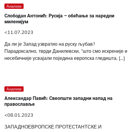
Анализе
Слободан Антонић: Русија – обећање за наредни
миленијум
<11.07.2023
Да ли је Запад узвратио на руску љубав?
Парадоксално, тврди Данилевски, “што смо искреније и
несебичније усвајали поједина европска гледишта, […]
Анализе
Александар Павић: Свеопшти западни напад на
православље
<08.01.2023
ЗАПАДНОЕВРОПСКЕ ПРОТЕСТАНТСКЕ И