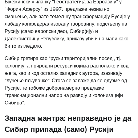
Бжежински у чланку “Геостратегија за Евроазију” у
“Форин Аферсу” из 1997. предлаже незнатно
смањење, али зато темељну трансформацију Русије у
лабаву конфедерализовану творевину, подељену на
Русију (само европски део), Сибир(ију) и
Далекоисточну Републику, приказујући и на мапи како
би то изгледало.
Сибир третира као “руски територијални посед”, тј.
колонију, а природни ресурси којима располаже и код
њега, као и код осталих западних аутора, изазивају
“лучење пљувачке”. Стога се залаже да се одузме од
Русије, те тобоже добронамерно предлаже
“транснационални напор на развоју и колонизацији
Сибира”.
Западна мантра: неправедно је да
Сибир припада (само) Русији