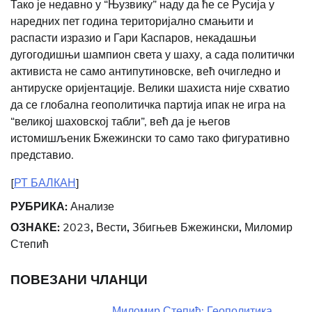
Тако је недавно у “Њузвику”
наду да ће се Русија у
наредних пет година територијално смањити и
распасти изразио и Гари Каспаров, некадашњи
дугогодишњи шампион света у шаху, а сада политички
активиста не само антипутиновске, већ очигледно и
антируске оријентације. Велики шахиста није схватио
да се глобална геополитичка партија ипак не игра на
“великој шаховској табли”, већ да је његов
истомишљеник Бжежински то само тако фигуративно
представио.
[
РТ БАЛКАН
]
РУБРИКА:
Анализе
ОЗНАКЕ:
2023
,
Вести
,
Збигњев Бжежински
,
Миломир
Степић
ПОВЕЗАНИ ЧЛАНЦИ
Миломир Степић: Геополитика