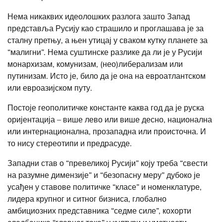
Нема никаквих идеолошких разлога зашто Запад
представља Русију као страшило и проглашава је за
сталну претњу, а њен утицај у сваком кутку планете за
“малигни”. Нема суштинске разлике да ли је у Русији
монархизам, комунизам, (нео)либерализам или
путинизам. Исто је, било да је она на евроатлантском
или евроазијском путу.
Постоје геополитичке константе каква год да је руска
оријентација – више лево или више десно, национална
или интернационална, прозападна или происточна. И
то нису стереотипи и предрасуде.
Западни став о “превеликој Русији” коју треба “свести
на разумне димензије” и “безопасну меру” дубоко је
усађен у ставове политичке “класе” и номенклатуре,
лидера крупног и ситног бизниса, глобално
амбициозних представника “седме силе”, кохорти