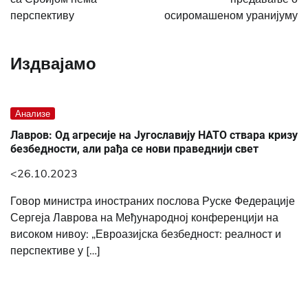
перспективу
осиромашеном уранијуму
Издвајамо
Анализе
Лавров: Од агресије на Југославију НАТО ствара кризу
безбедности, али рађа се нови праведнији свет
<26.10.2023
Говор министра иностраних послова Руске Федерације
Сергеја Лаврова на Међународној конференцији на
високом нивоу: „Евроазијска безбедност: реалност и
перспективе у […]