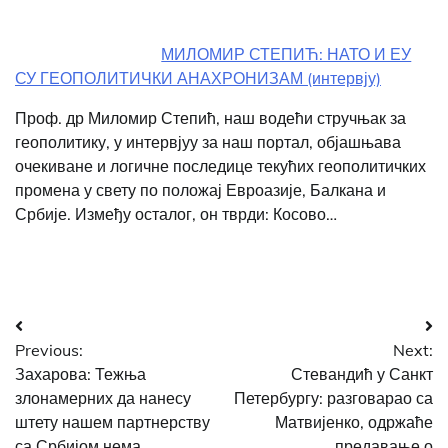
МИЛОМИР СТЕПИЋ: НАТО И ЕУ
СУ ГЕОПОЛИТИЧКИ АНАХРОНИЗАМ (интервју)
Проф. др Миломир Степић, наш водећи стручњак за
геополитику, у интервјуу за наш портал, објашњава
очекиване и логичне последице текућих геополитичких
промена у свету по положај Евроазије, Балкана и
Србије. Између осталог, он тврди: Косово…
Post
Previous:
Next:
navigation
Захарова: Тежња
Стевандић у Санкт
злонамерних да нанесу
Петербургу: разговарао са
штету нашем партнерству
Матвијенко, одржаће
са Србијом нема
предавање о