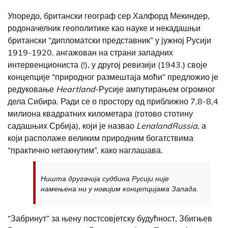
Упоредо, британски географ сер Халфорд Мекиндер,
родоначелник геополитике као науке и некадашњи
британски “дипломатски представник” у јужној Русији
1919-1920. ангажован на страни западних
интервенциониста (!), у другој ревизији (1943.) своје
концепције “природног размештаја моћи” предложио је
редуковање
Heartland
-Русије ампутирањем огромног
дела Сибира. Ради се о простору од приближно 7,8-8,4
милиона квадратних километара (готово стотину
садашњих Србија), који је назвао
Lenaland
Russia
, а
који располаже великим природним богатствима
“практично нетакнутим”, како наглашава.
Ништа другачија судбина Русији није
намењена ни у новијим концепцијама Запада.
“Забринут” за њену постсовјетску будућност, Збигњев