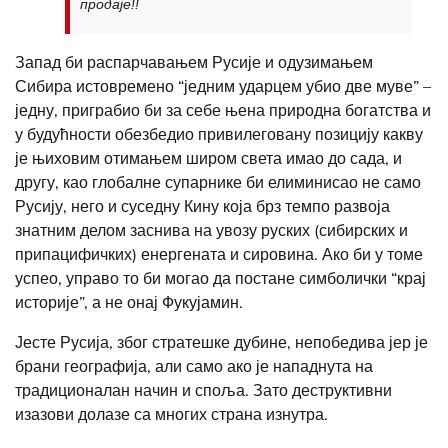
продаје!!
Запад би распарчавањем Русије и одузимањем
Сибира истовремено “једним ударцем убио две муве” –
једну, приграбио би за себе њена природна богатства и
у будућности обезбедио привилеговану позицију какву
је њиховим отимањем широм света имао до сада, и
другу, као глобалне супарнике би елиминисао не само
Русију, него и суседну Кину која брз темпо развоја
знатним делом заснива на увозу руских (сибирских и
припацифичких) енергената и сировина. Ако би у томе
успео, управо то би могао да постане симболички “крај
историје”, а не онај Фукујамин.
Јесте Русија, због стратешке дубине, непобедива јер је
брани географија, али само ако је нападнута на
традиционалан начин и споља. Зато деструктивни
изазови долазе са многих страна изнутра.