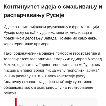
Континуитет идеја о смањивању и
распарчавању Русије
Идеје о територијалном редуковању и фрагментацији
Русије могу се наћи у делима многих мислилаца и
практичном деловању Запада. Поменимо само неке,
карактеристичне примере.
Тако, родоначелник модерне поморске геостратегије и
таласократске геополитике, амерички адмирал Алфред
Мехен, који важи за “првог геополитичара међу војним
писцима и првог војног писца међу геополитичарима”,
још на размеђу 19. и 20. века констатује руску
“апатичну склоност ка дефанзиви” коју сугестивно
објашњава малом осетљивошћу на територијалне
губитке.