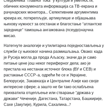
следбеника “главног тока” у култури и уметности,
обичних конзумената информација са ТВ-екрана и
рачунарских монитора… Селективним аргументима
креира их, поткрепљује, артикулише и објашњава
њихову нужност за опстанак и благостање “атлантске
заједнице” тамошња ангажована (псеудо)научна
мисао.
Натегнуте аналогије и утилитарна поједностављења у
служби су њиховог начина размишљања. Овако: када
је Русија могла да прода Аљаску, значи да је само
питање цене још неког периферног дела; ако је
пристала на нестанак источног блока (ВУ и СЕВ) и
растакање СССР-а, одрећи ће се и Украјине,
Белорусије, Закавказја и Централне Азије као своје
интересне сфере; а зашто не би тако ослабљена
прихватила отцепљење или стварање “држава у
држави” Чеченије, Дагестана, Татарстана, Башкирије,
Сахе (Јакутије), Курила, Сахалина…?