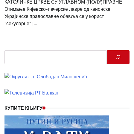
КАТОЛИЧКЕ ЦРКВЕ СУ УГЛАВНОМ (ПОЛУ)ПРАЗНЕ
Отимање Кијевско-печерске лавре од канонске
Украјинске православне обавља се у корист
”секуларне” […]
Search
КУПИТЕ КЊИГУ