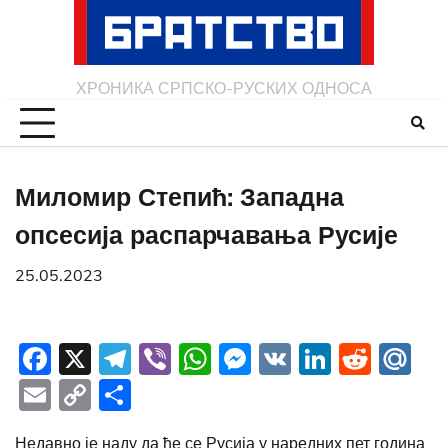
Skip
to
content
ХРОНИКА СРПСКО-РУСКИХ ОДНОСА
Миломир Степић: Западна
опсесија распарчавања Русије
25.05.2023
Facebook
X
Telegram
Viber
WhatsApp
Messenger
VK
LinkedI
Redd
Ma
Email
Copy
Share
Link
Недавно је наду да ће се Русија у наредних пет година