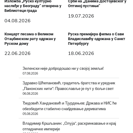
Изложба „Руско културно
Срби на „Данима Достојевског у
наслеђе у Београду” отворена у
Оптиној пустињи“
Библиотеци града
19.07.2026
04.08.2026
Концерт песама о Великом
Руска премијера филма о Сави
Отаџбинском рату одржан у
Владиславићу одржана у Санкт
Руском дому
Петербургу
22.06.2026
18.06.2026
Зеленски није добродошао ни у својој земљи!
07.08.2026
Здравко Шћепановић, градитељ братства и уредник
„Панонских нити“: Православље је пут у бољи свет
06.08.2026
Ђедовић Хандановић и Тјурдењев: Држава и НИС ће
обезбедити стабилно снабдевање дериватима
05.08.2026
Владимир Кршљанин: „Олуја“, раскринкавање и крај
отпадничке империје