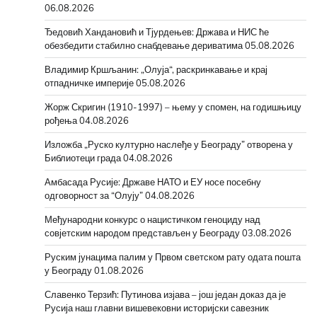
06.08.2026
Ђедовић Хандановић и Тјурдењев: Држава и НИС ће
обезбедити стабилно снабдевање дериватима
05.08.2026
Владимир Кршљанин: „Олуја“, раскринкавање и крај
отпадничке империје
05.08.2026
Жорж Скригин (1910-1997) – њему у спомен, на годишњицу
рођења
04.08.2026
Изложба „Руско културно наслеђе у Београду” отворена у
Библиотеци града
04.08.2026
Амбасада Русије: Државе НАТО и ЕУ носе посебну
одговорност за “Олују”
04.08.2026
Међународни конкурс о нацистичком геноциду над
совјетским народом представљен у Београду
03.08.2026
Руским јунацима палим у Првом светском рату одата пошта
у Београду
01.08.2026
Славенко Терзић: Путинова изјава – још један доказ да је
Русија наш главни вишевековни историјски савезник