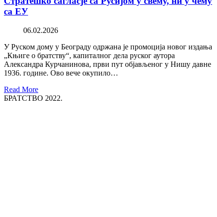
Стратешко сагласје са Русијом у свему, ни у чему
са ЕУ
06.02.2026
У Руском дому у Београду одржана је промоција новог издања
„Књиге о братству“, капиталног дела руског аутора
Александра Курчанинова, први пут објављеног у Нишу давне
1936. године. Ово вече окупило…
Read More
БРАТСТВО 2022.