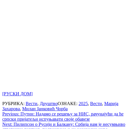
[РУСКИ ДОМ]
РУБРИКА:
Вести
,
Друштво
ОЗНАКЕ:
2025
,
Вести
,
Марија
Захарова
,
Милан Јанковић Чорба
Post
Previous:
Путин: Надамо се решењу за НИС, рачунајући да ће
српски пријатељи испуњавати своје обавезе
navigation
Next:
Пилипсон о Русији и Балкану: Србија нам је несумњиво