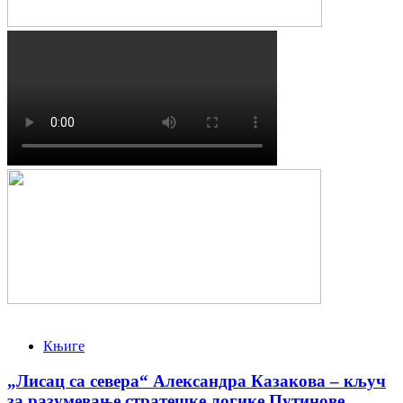
Књиге
„Лисац са севера“ Александра Казакова – кључ
за разумевање стратешке логике Путинове