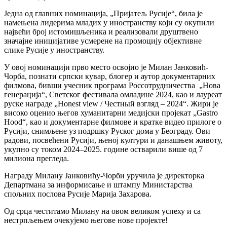
Једна од главних номинација, „Пријатељ Русије“, била је
намењена лидерима младих у иностранству који су окупили
највећи број истомишљеника и реализовали друштвено
значајне иницијативе усмерене на промоцију објективне
слике Русије у иностранству.
У овој номинацији прво место освојио је Милан Јанковић-
Чорба, познати српски кувар, блогер и аутор документарних
филмова, бивши учесник програма Россотрудничества „Нова
генерација“, Светског фестивала омладине 2024, као и лауреат
руске награде „Honest view / Честный взгляд – 2024“. Жири је
високо оценио његов хуманитарни медијски пројекат „Gastro
Hood“, као и документарне филмове и кратке видео прилоге о
Русији, снимљене уз подршку Руског дома у Београду. Ови
радови, посвећени Русији, њеној култури и данашњем животу,
укупно су током 2024–2025. године остварили више од 7
милиона прегледа.
Награду Милану Јанковићу-Чорби уручила је директорка
Департмана за информисање и штампу Министарства
спољних послова Русије Марија Захарова.
Од срца честитамо Милану на овом великом успеху и са
нестрпљењем очекујемо његове нове пројекте!