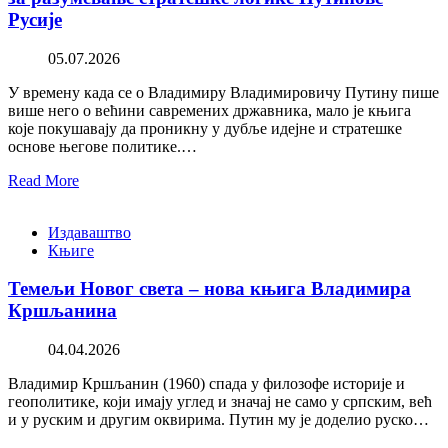
Русије
05.07.2026
У времену када се о Владимиру Владимировичу Путину пише
више него о већини савремених државника, мало је књига
које покушавају да проникну у дубље идејне и стратешке
основе његове политике.…
Read More
Издаваштво
Књиге
Темељи Новог света – нова књига Владимира
Кршљанина
04.04.2026
Владимир Кршљанин (1960) спада у филозофе историје и
геополитике, који имају углед и значај не само у српским, већ
и у руским и другим оквирима. Путин му је доделио руско…