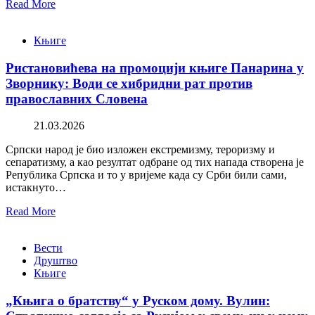
Read More
Књиге
Ристановићева на промоцији књиге Панарина у
Зворнику: Води се хибридни рат против
православних Словена
21.03.2026
Српски народ је био изложен екстремизму, тероризму и
сепаратизму, а као резултат одбране од тих напада створена је
Република Српска и то у вријеме када су Срби били сами,
истакнуто…
Read More
Вести
Друштво
Књиге
„Књига о братству“ у Руском дому. Вулин: