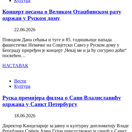
Култура
Концерт песама о Великом Отаџбинском рату
одржан у Руском дому
22.06.2026
Поводом Дана сећања и туге и 85. годишњице напада
фашистичке Немачке на Совјетски Савез у Руском дому у
Београду приређен је концерт „Чекај ме и ја ћу сигурно доћи“
посвећен…
НАСТАВАК
Вести
Култура
Руска премијера филма о Сави Владиславићу
одржана у Санкт Петербургу
18.06.2026
Директор Канцеларије за јавну и културну дипломатију Владе
Републике Србије Арно Гујон присуствовао је синоћ у Санкт