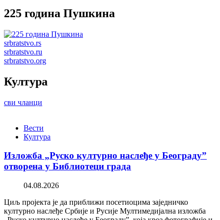
225 година Пушкина
srbratstvo.rs
srbratstvo.ru
srbratstvo.org
Култура
сви чланци
Вести
Култура
Изложба „Руско културно наслеђе у Београду”
отворена у Библиотеци града
04.08.2026
Циљ пројекта је да приближи посетиоцима заједничко
културно наслеђе Србије и Русије Мултимедијална изложба
„Руско културно наслеђе у Београду”, која кроз фотографије и