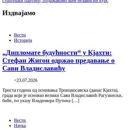
стратешки партнер, подржавамо њен независни курс
Издвајамо
Вести
Историја
„Дипломате будућности“ у Кјахти:
Стефан Жигон одржао предавање о
Сави Владиславићу
<23.07.2026
Триста година од оснивања Троицкосавска (данас Кјахта),
града који је основао велики Сава Владиславић Рагузински,
биће, по указу Владимира Путина […]
Вести
Наука