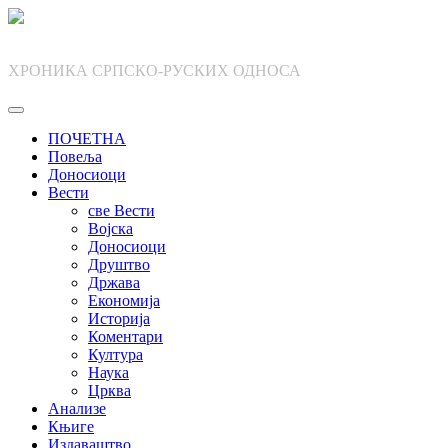
Skip
to
content
ХРОНИКА СРПСКО-РУСКИХ ОДНОСА
ПОЧЕТНА
Повеља
Доносиоци
Вести
све Вести
Војска
Доносиоци
Друштво
Држава
Економија
Историја
Коментари
Култура
Наука
Црква
Анализе
Књиге
Издаваштво