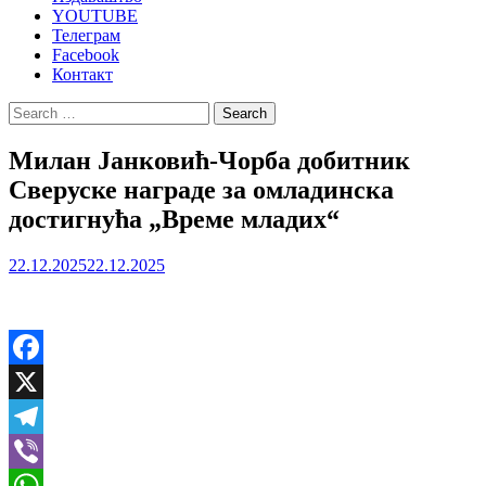
YOUTUBE
Телеграм
Facebook
Контакт
Search
for:
Милан Јанковић-Чорба добитник
Сверуске награде за омладинска
достигнућа „Време младих“
22.12.2025
22.12.2025
Facebook
X
Telegram
Viber