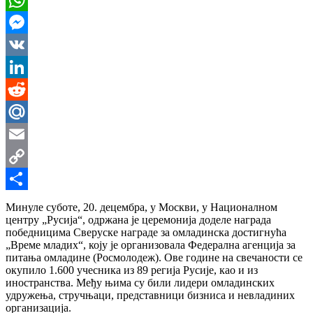
WhatsApp
Messenger
VK
LinkedIn
Reddit
Mail.Ru
Email
Copy
Link
Share
Минуле суботе, 20. децембра, у Москви, у Националном
центру „Русија“, одржана је церемонија доделе награда
победницима Сверуске награде за омладинска достигнућа
„Време младих“, коју је организовала Федерална агенција за
питања омладине (Росмолодеж). Ове године на свечаности се
окупило 1.600 учесника из 89 регија Русије, као и из
иностранства. Међу њима су били лидери омладинских
удружења, стручњаци, представници бизниса и невладиних
организација.