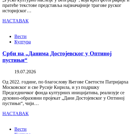
пратеће текстове представља најзначајније трагове руског
историјског…
НАСТАВАК
Вести
Култура
Срби на „Данима Достојевског у Оптиној
пустињи“
19.07.2026
Од 2022. године, по благослову Његове Светости Патријарха
Московског и све Русије Кирила, и уз подршку
Председничког фонда културних иницијатива, реализује се
духовно-образовни пројекат „Дани Достојевског у Оптиној
пустињи“, чији…
НАСТАВАК
Вести