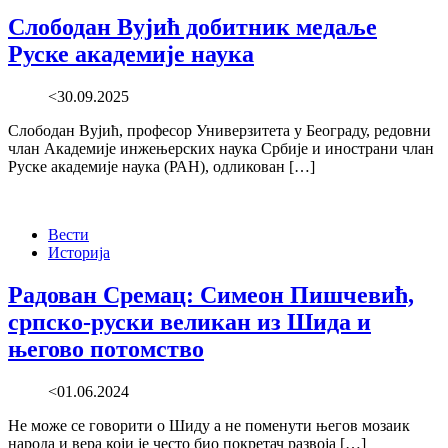
Слободан Вујић добитник медаље
Руске академије наука
<30.09.2025
Слободан Вујић, професор Универзитета у Београду, редовни
члан Академије инжењерских наука Србије и инострани члан
Руске академије наука (РАН), одликован […]
Вести
Историја
Радован Сремац: Симеон Пишчевић,
српско-руски великан из Шида и
његово потомство
<01.06.2024
Не може се говорити о Шиду а не поменути његов мозаик
народа и вера који је често био покретач развоја […]