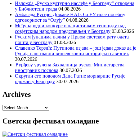
Изложба „Руско културно наслеђе у Београду” отворена
у Библиотеци града
04.08.2026
Амбасада Русије: Државе НАТО и ЕУ носе посебну
одговорност за “Олују”
04.08.2026
Међународни конкурс о нацистичком геноциду над
совјетским народом представљен у Београду
03.08.2026
Руским јунацима палим у Првом светском рату одата
пошта у Београду
01.08.2026
Славенко Терзић: Путинова изјава – још један доказ да је
Русија наш главни вишевековни историјски савезник
30.07.2026
Ђурђеву уручена Захвалница руског Министарства
иностраних послова
30.07.2026
Округли сто поводом Дана Ратне морнарице Русије
одржан у Београду
30.07.2026
Archives
Archives
Светски фестивал омладине