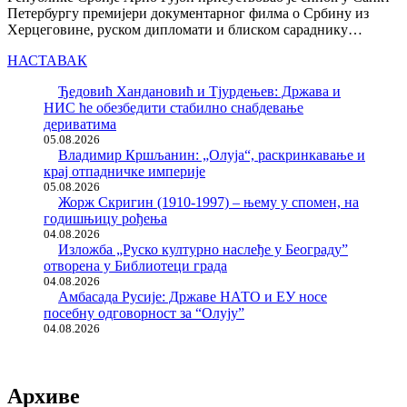
Петербургу премијери документарног филма о Србину из
Херцеговине, руском дипломати и блиском сараднику…
НАСТАВАК
Ђедовић Хандановић и Тјурдењев: Држава и
НИС ће обезбедити стабилно снабдевање
дериватима
05.08.2026
Владимир Кршљанин: „Олуја“, раскринкавање и
крај отпадничке империје
05.08.2026
Жорж Скригин (1910-1997) – њему у спомен, на
годишњицу рођења
04.08.2026
Изложба „Руско културно наслеђе у Београду”
отворена у Библиотеци града
04.08.2026
Амбасада Русије: Државе НАТО и ЕУ носе
посебну одговорност за “Олују”
04.08.2026
Архиве