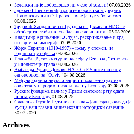
Зеленски није добродошао ни у својој земљи!
07.08.2026
Здравко Шћепановић, градитељ братства и уредник
„Панонских нити“: Православље је пут у бољи свет
06.08.2026
Ђедовић Хандановић и Тјурдењев: Држава и НИС ће
обезбедити стабилно снабдевање дериватима
05.08.2026
Владимир Кршљанин: „Олуја“, раскринкавање и крај
отпадничке империје
05.08.2026
Жорж Скригин (1910-1997) – њему у спомен, на
годишњицу рођења
04.08.2026
Изложба „Руско културно наслеђе у Београду” отворена
у Библиотеци града
04.08.2026
Амбасада Русије: Државе НАТО и ЕУ носе посебну
одговорност за “Олују”
04.08.2026
Међународни конкурс о нацистичком геноциду над
совјетским народом представљен у Београду
03.08.2026
Руским јунацима палим у Првом светском рату одата
пошта у Београду
01.08.2026
Славенко Терзић: Путинова изјава – још један доказ да је
Русија наш главни вишевековни историјски савезник
30.07.2026
Archives