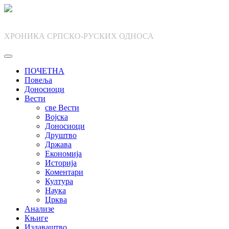
Skip
to
content
ХРОНИКА СРПСКО-РУСКИХ ОДНОСА
ПОЧЕТНА
Повеља
Доносиоци
Вести
све Вести
Војска
Доносиоци
Друштво
Држава
Економија
Историја
Коментари
Култура
Наука
Црква
Анализе
Књиге
Издаваштво