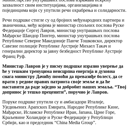
захвалност свим институцијама, организацијама и
појединцима који су упутили речи охрабрења и солидарности.
Речи подршке стигле су од бројних међународних партнера и
званичника, међу којима је министар спољних послова Руске
Федерације Сергеј Лавров, министар унутрашњих послова
Мађарске Шандор Пинтер, министар унутрашњих послова
Републике Северне Македоније Панче Тошковски, директор
Савезне полиције Републике Аустрије Михаел Такач и
генерални директор за јавну безбедност Републике Аустрије
Франц Руф.
Министар Лавров је у писму подршке изразио уверење да
ће у тешким тренуцима неисцрпна енергија и духовна
снага министру Дачићу помоћи да превазиђе болест, да се
врати у редове правих патриота своје земље и да ће
наставити да раде заједно за добробит наших земаља. “Твој
допринос је тешко преценити”, поручио је Лавров.
Поруке подршке упутили су и амбасадори Италије,
Уједињених Арапских Емирата, Народне Републике Кине,
Мађарске, Исламске Републике Иран, Јапана, Црне Горе,
Краљевине Холандије и Руске Федерације у Републици
Србији, као и председник “China Media Group”.