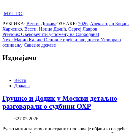
[МУП РС]
РУБРИКА:
Вести
,
Држава
ОЗНАКЕ:
2026
,
Александар Боцан-
Харченко
,
Вести
,
Ивица Дачић
,
Сергеј Лавров
Post
Previous:
Овековечити успомену на Слободана!
Next:
Марио Калик: Основне идеје и вредности Уговора о
navigation
оснивању Савезне државе
Издвајамо
Вести
Држава
Грушко и Додик у Москви детаљно
разговарали о судбини ОХР
<27.05.2026
Руско министарство иностраних послова је објавило следеће