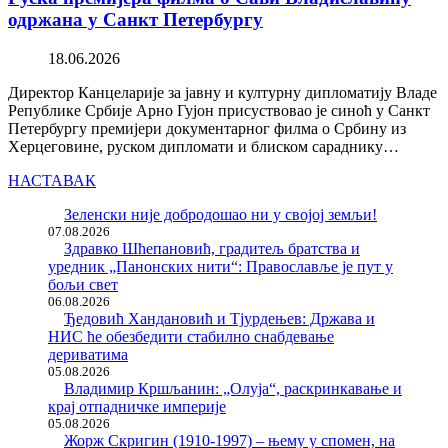
одржана у Санкт Петербургу
18.06.2026
Директор Канцеларије за јавну и културну дипломатију Владе
Републике Србије Арно Гујон присуствовао је синоћ у Санкт
Петербургу премијери документарног филма о Србину из
Херцеговине, руском дипломати и блиском сараднику…
НАСТАВАК
Зеленски није добродошао ни у својој земљи!
07.08.2026
Здравко Шћепановић, градитељ братства и
уредник „Панонских нити“: Православље је пут у
бољи свет
06.08.2026
Ђедовић Хандановић и Тјурдењев: Држава и
НИС ће обезбедити стабилно снабдевање
дериватима
05.08.2026
Владимир Кршљанин: „Олуја“, раскринкавање и
крај отпадничке империје
05.08.2026
Жорж Скригин (1910-1997) – њему у спомен, на