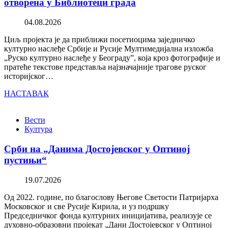
отворена у Библиотеци града
04.08.2026
Циљ пројекта је да приближи посетиоцима заједничко
културно наслеђе Србије и Русије Мултимедијална изложба
„Руско културно наслеђе у Београду”, која кроз фотографије и
пратеће текстове представља најзначајније трагове руског
историјског…
НАСТАВАК
Вести
Култура
Срби на „Данима Достојевског у Оптиној
пустињи“
19.07.2026
Од 2022. године, по благослову Његове Светости Патријарха
Московског и све Русије Кирила, и уз подршку
Председничког фонда културних иницијатива, реализује се
духовно-образовни пројекат „Дани Достојевског у Оптиној