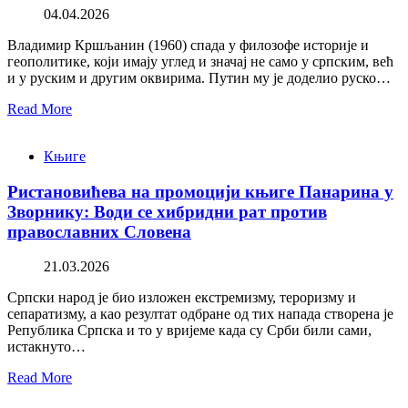
04.04.2026
Владимир Кршљанин (1960) спада у филозофе историје и
геополитике, који имају углед и значај не само у српским, већ
и у руским и другим оквирима. Путин му је доделио руско…
Read More
Књиге
Ристановићева на промоцији књиге Панарина у
Зворнику: Води се хибридни рат против
православних Словена
21.03.2026
Српски народ је био изложен екстремизму, тероризму и
сепаратизму, а као резултат одбране од тих напада створена је
Република Српска и то у вријеме када су Срби били сами,
истакнуто…
Read More