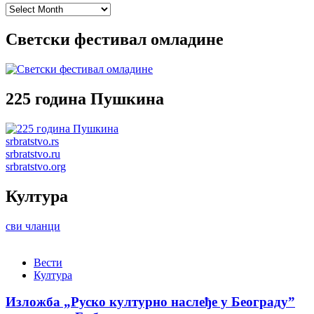
Archives
Светски фестивал омладине
225 година Пушкина
srbratstvo.rs
srbratstvo.ru
srbratstvo.org
Култура
сви чланци
Вести
Култура
Изложба „Руско културно наслеђе у Београду”