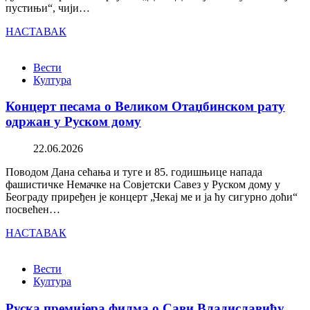
пустињи“, чији…
НАСТАВАК
Вести
Култура
Концерт песама о Великом Отаџбинском рату
одржан у Руском дому
22.06.2026
Поводом Дана сећања и туге и 85. годишњице напада
фашистичке Немачке на Совјетски Савез у Руском дому у
Београду приређен је концерт „Чекај ме и ја ћу сигурно доћи“
посвећен…
НАСТАВАК
Вести
Култура
Руска премијера филма о Сави Владиславићу