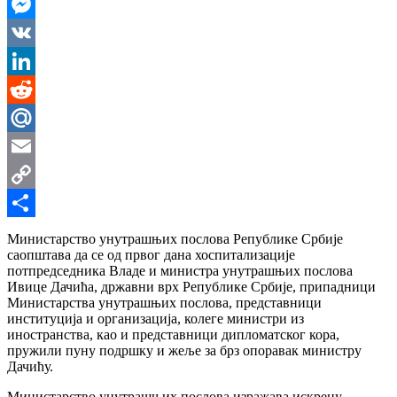
WhatsApp
Messenger
VK
LinkedIn
Reddit
Mail.Ru
Email
Copy
Link
Share
Министарство унутрашњих послова Републике Србије
саопштава да се од првог дана хоспитализације
потпредседника Владе и министра унутрашњих послова
Ивице Дачића, државни врх Републике Србије, припадници
Министарства унутрашњих послова, представници
институција и организација, колеге министри из
иностранства, као и представници дипломатског кора,
пружили пуну подршку и жеље за брз опоравак министру
Дачићу.
Министарство унутрашњих послова изражава искрену