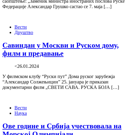
саопштење: „Заменик министра иностраних послова Руске
Федерације Александар Грушко састао се 7. маја […]
Вести
Друштво
Савиндан у Москви и Руском дому,
филм и предавање
<26.01.2024
У филмском клубу “Руски пут” Дома руског зарубежја
“Александар Солжењицин” 25. јануара је приказан
документарни филм „СВЕТИ САВА. РУСКА БОЈА […]
Вести
Наука
Ове године и Србија учествовала на
Морској Олимпијади