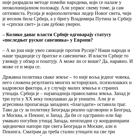
није разрадила методе помоћи народима, који се налазе у
неоколонијалном положају. Али упркос свему томе, ја сам
оптимиста. Русија је војнополитички лидер Новог света, чији
је весник била Србија, а у бригу Владимира Путина за Србију
и «српски свет» ја сам дубоко уверен.
– Колико данас власти Србије одговарају статусу
«последњег руског савезника» у Европи?
– А ко још није увео санкције против Русије? Наши народи и
наше традиције су братске и савезничке. И власти Србије то
узимају у обзир и поштују. А може ли се више? Да, наравно. И
може се и мора се.
Државна политика сваке земље – то није воља једног човека,
него сложена резултанта многих историјских, психолошких и
кадровски фактора, а у случају малих земаља и страних
утицаја. Србија је – најзападнија православна земља. Запад је
три пута у ХХ веку покушавао да је уништи. Али је и
агресивна пропаганда западних «благодати» оставила траг.
Тако да су за политику Београда реално одговорни и Београд,
и Москва, и Пекинг, и Запад. Да би се одстранио или бар
умањио погубни утицај Запада, неопходни су координирани
заједнички напори пре свега Београда и Москве, али и
Пекинга. Сматрам да треба стално утицати на све три