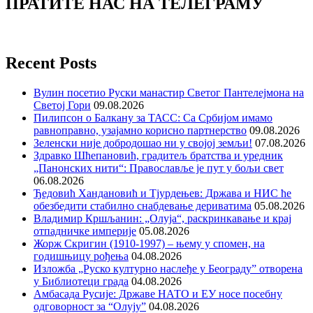
ПРАТИТЕ НАС НА ТЕЛЕГРАМУ
Recent Posts
Вулин посетио Руски манастир Светог Пантелејмона на
Светој Гори
09.08.2026
Пилипсон о Балкану за ТАСС: Са Србијом имамо
равноправно, узајамно корисно партнерство
09.08.2026
Зеленски није добродошао ни у својој земљи!
07.08.2026
Здравко Шћепановић, градитељ братства и уредник
„Панонских нити“: Православље је пут у бољи свет
06.08.2026
Ђедовић Хандановић и Тјурдењев: Држава и НИС ће
обезбедити стабилно снабдевање дериватима
05.08.2026
Владимир Кршљанин: „Олуја“, раскринкавање и крај
отпадничке империје
05.08.2026
Жорж Скригин (1910-1997) – њему у спомен, на
годишњицу рођења
04.08.2026
Изложба „Руско културно наслеђе у Београду” отворена
у Библиотеци града
04.08.2026
Амбасада Русије: Државе НАТО и ЕУ носе посебну
одговорност за “Олују”
04.08.2026