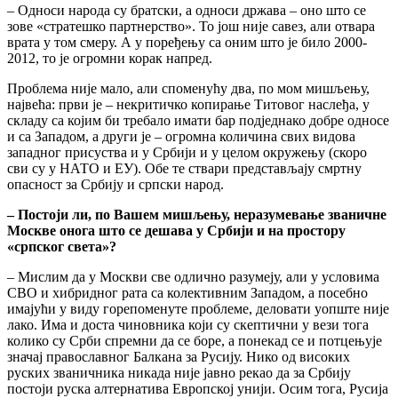
– Односи народа су братски, а односи држава – оно што се
зове «стратешко партнерство». То још није савез, али отвара
врата у том смеру. А у поређењу са оним што је било 2000-
2012, то је огромни корак напред.
Проблема није мало, али споменућу два, по мом мишљењу,
највећа: први је – некритичко копирање Титовог наслеђа, у
складу са којим би требало имати бар подједнако добре односе
и са Западом, а други је – огромна количина свих видова
западног присуства и у Србији и у целом окружењу (скоро
сви су у НАТО и ЕУ). Обе те ствари представљају смртну
опасност за Србију и српски народ.
– Постоји ли, по Вашем мишљењу, неразумевање званичне
Москве онога што се дешава у Србији и на простору
«српског света»?
– Мислим да у Москви све одлично разумеју, али у условима
СВО и хибридног рата са колективним Западом, а посебно
имајући у виду горепоменуте проблеме, деловати уопште није
лако. Има и доста чиновника који су скептични у вези тога
колико су Срби спремни да се боре, а понекад се и потцењује
значај православног Балкана за Русију. Нико од високих
руских званичника никада није јавно рекао да за Србију
постоји руска алтернатива Европској унији. Осим тога, Русија