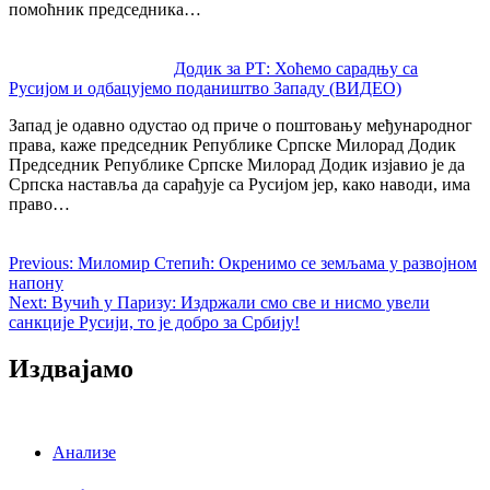
помоћник председника…
Додик за РТ: Хоћемо сарадњу са
Русијом и одбацујемо подаништво Западу (ВИДЕО)
Запад је одавно одустао од приче о поштовању међународног
права, каже председник Републике Српске Милорад Додик
Председник Републике Српске Милорад Додик изјавио је да
Српска наставља да сарађује са Русијом јер, како наводи, има
право…
Previous:
Миломир Степић: Окренимо се земљама у развојном
напону
Next:
Вучић у Паризу: Издржали смо све и нисмо увели
санкције Русији, то је добро за Србију!
Издвајамо
Анализе