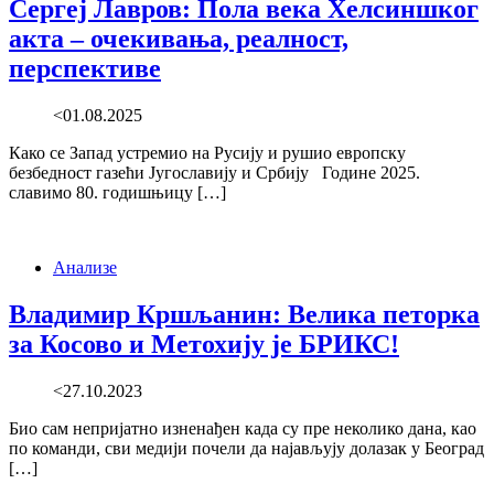
Сергеј Лавров: Пола века Хелсиншког
акта – очекивања, реалност,
перспективе
<01.08.2025
Како се Запад устремио на Русију и рушио европску
безбедност газећи Југославију и Србију Године 2025.
славимо 80. годишњицу […]
Анализе
Владимир Кршљанин: Велика петорка
за Косово и Метохију је БРИКС!
<27.10.2023
Био сам непријатно изненађен када су пре неколико дана, као
по команди, сви медији почели да најављују долазак у Београд
[…]