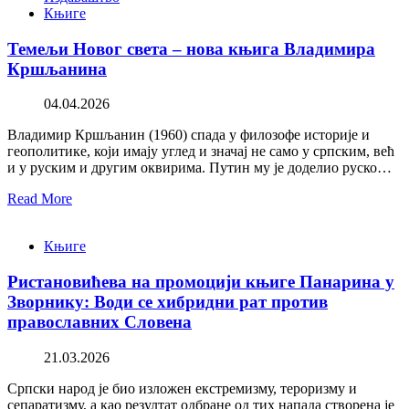
Књиге
Темељи Новог света – нова књига Владимира
Кршљанина
04.04.2026
Владимир Кршљанин (1960) спада у филозофе историје и
геополитике, који имају углед и значај не само у српским, већ
и у руским и другим оквирима. Путин му је доделио руско…
Read More
Књиге
Ристановићева на промоцији књиге Панарина у
Зворнику: Води се хибридни рат против
православних Словена
21.03.2026
Српски народ је био изложен екстремизму, тероризму и
сепаратизму, а као резултат одбране од тих напада створена је