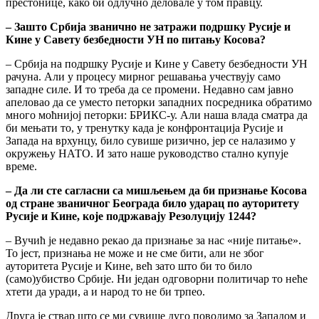
престонице, како би одлучно деловале у том правцу.
– Зашто Србија званично не затражи подршку Русије и
Кине у Савету безбедности УН по питању Косова?
– Србија на подршку Русије и Кине у Савету безбедности УН
рачуна. Али у процесу мирног решавања учествују само
западне силе. И то треба да се промени. Недавно сам јавно
апеловао да се уместо петорки западних посредника обратимо
много моћнијој петорки: БРИКС-у. Али наша влада сматра да
би мењати то, у тренутку када је конфронтација Русије и
Запада на врхунцу, било сувише ризично, јер се налазимо у
окружењу НАТО. И зато наше руководство стално купује
време.
– Да ли сте сагласни са мишљењем да би признање Косова
од стране званичног Београда било ударац по ауторитету
Русије и Кине, које подржавају Резолуцију 1244?
– Вучић је недавно рекао да признање за нас «није питање».
То јест, признања не може и не сме бити, али не због
ауторитета Русије и Кине, већ зато што би то било
(само)убиство Србије. Ни један одговорни политичар то неће
хтети да уради, а и народ то не би трпео.
Друга је ствар што се ми сувише дуго поводимо за Западом и