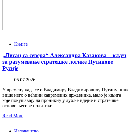
Књиге
„Лисац са севера“ Александра Казакова – кључ
за разумевање стратешке логике Путинове
Русије
05.07.2026
У времену када се о Владимиру Владимировичу Путину пише
више него о већини савремених државника, мало је књига
које покушавају да проникну у дубље идејне и стратешке
основе његове политике.…
Read More
Издаваштво