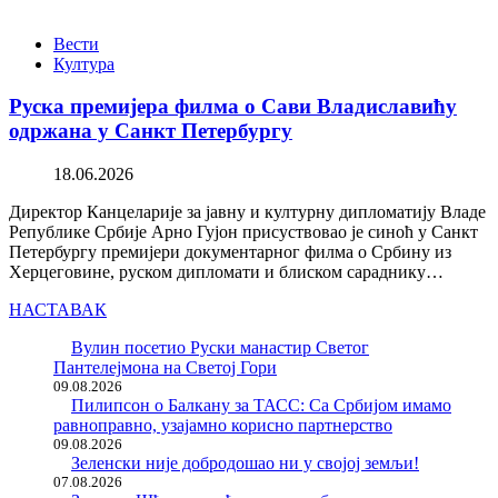
Вести
Култура
Руска премијера филма о Сави Владиславићу
одржана у Санкт Петербургу
18.06.2026
Директор Канцеларије за јавну и културну дипломатију Владе
Републике Србије Арно Гујон присуствовао је синоћ у Санкт
Петербургу премијери документарног филма о Србину из
Херцеговине, руском дипломати и блиском сараднику…
НАСТАВАК
Вулин посетио Руски манастир Светог
Пантелејмона на Светој Гори
09.08.2026
Пилипсон о Балкану за ТАСС: Са Србијом имамо
равноправно, узајамно корисно партнерство
09.08.2026
Зеленски није добродошао ни у својој земљи!
07.08.2026