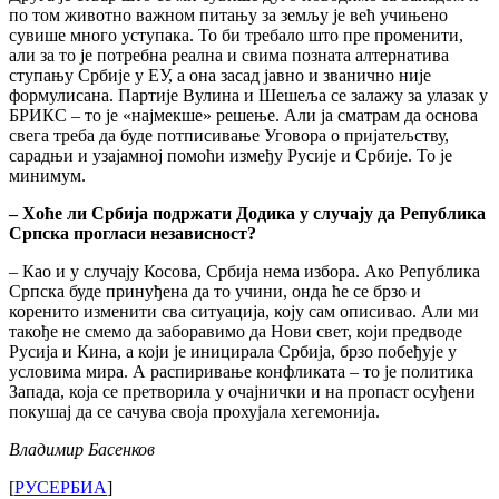
по том животно важном питању за земљу је већ учињено
сувише много уступака. То би требало што пре променити,
али за то је потребна реална и свима позната алтернатива
ступању Србије у ЕУ, а она засад јавно и званично није
формулисана. Партије Вулина и Шешеља се залажу за улазак у
БРИКС – то је «најмекше» решење. Али ја сматрам да основа
свега треба да буде потписивање Уговора о пријатељству,
сарадњи и узајамној помоћи између Русије и Србије. То је
минимум.
– Хоће ли Србија подржати Додика у случају да Република
Српска прогласи независност?
– Као и у случају Косова, Србија нема избора. Ако Република
Српска буде принуђена да то учини, онда ће се брзо и
коренито изменити сва ситуација, коју сам описивао. Али ми
такође не смемо да заборавимо да Нови свет, који предводе
Русија и Кина, а који је иницирала Србија, брзо побеђује у
условима мира. А распиривање конфликата – то је политика
Запада, која се претворила у очајнички и на пропаст осуђени
покушај да се сачува своја прохујала хегемонија.
Владимир Басенков
[
РУСЕРБИА
]