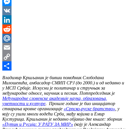
WhatsApp
Messenger
VK
LinkedIn
Reddit
Mail.Ru
Email
Copy
Link
Share
Владимир Кршљанин је бивши помоћник Слободана
Милошевића, амбасадор СМИП СРЈ (до 2000.) и од недавно и
у МСП Србије. Искусни је политичар и стручњак за
међународне односе, научник и песник. Потпредседник је
Међународне словенске академије наука, образовања,
уметности и културе
. Прошле године је био иницијатор
стварања кровне организације
«Српско-руске братство»
, у
коју су ушли многи водећи Срби, мађу којима и Емир
Кустурица. Кршљанин је недавно објавио две књиге: зборник
«Путин и Русија: У РАТУ ЗА МИР»
(коју је Александар