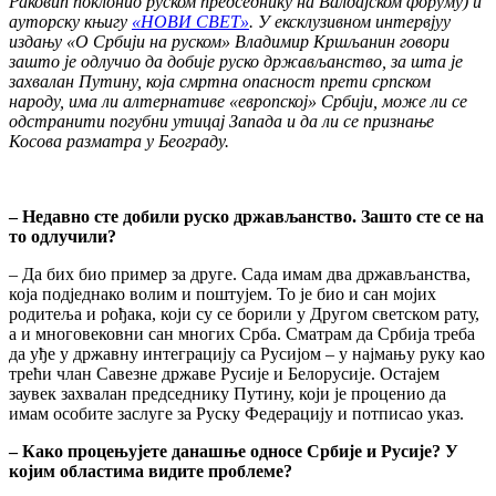
Раковић поклонио руском председнику на Валдајском форуму) и
ауторску књигу
«НОВИ СВЕТ»
. У ексклузивном интервјуу
издању «О Србији на руском» Владимир Кршљанин говори
зашто је одлучио да добије руско држављанство, за шта је
захвалан Путину, која смртна опасност прети српском
народу, има ли алтернативе «европској» Србији, може ли се
одстранити погубни утицај Запада и да ли се признање
Косова разматра у Београду.
– Недавно сте добили руско држављанство. Зашто сте се на
то одлучили?
– Да бих био пример за друге. Сада имам два држављанства,
која подједнако волим и поштујем. То је био и сан мојих
родитеља и рођака, који су се борили у Другом светском рату,
а и многовековни сан многих Срба. Сматрам да Србија треба
да уђе у државну интеграцију са Русијом – у најмању руку као
трећи члан Савезне државе Русије и Белорусије. Остајем
заувек захвалан председнику Путину, који је проценио да
имам особите заслуге за Руску Федерацију и потписао указ.
– Како процењујете данашње односе Србије и Русије? У
којим областима видите проблеме?