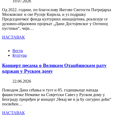
19.07.2026
Од 2022. године, по благослову Његове Светости Патријарха
Московског и све Русије Кирила, и уз подршку
Председничког фонда културних иницијатива, реализује се
духовно-образовни пројекат „Дани Достојевског у Оптиној
пустињи“, чији…
НАСТАВАК
Вести
Култура
Концерт песама о Великом Отаџбинском рату
одржан у Руском дому
22.06.2026
Поводом Дана сећања и туге и 85. годишњице напада
фашистичке Немачке на Совјетски Савез у Руском дому у
Београду приређен је концерт „Чекај ме и ја ћу сигурно доћи“
посвећен…
НАСТАВАК