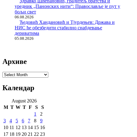
Здравко Шћепановић, градитељ братства и
уредник „Панонских нити“: Православље је пут у
бољи свет
06.08.2026
Ђедовић Хандановић и Тјурдењев: Држава и
НИС ће обезбедити стабилно снабдевање
дериватима
05.08.2026
Архиве
Архиве
Календар
August 2026
M
T
W
T
F
S
S
1
2
3
4
5
6
7
8
9
10
11
12
13
14
15
16
17
18
19
20
21
22
23