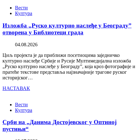
Вести
Култура
Изложба „Руско културно наслеђе у Београду”
отворена у Библиотеци града
04.08.2026
Циљ пројекта је да приближи посетиоцима заједничко
културно наслеђе Србије и Русије Мултимедијална изложба
„Руско културно наслеђе у Београду”, која кроз фотографије и
пратеће текстове представља најзначајније трагове руског
историјског…
НАСТАВАК
Вести
Култура
Срби на „Данима Достојевског у Оптиној
пустињи“