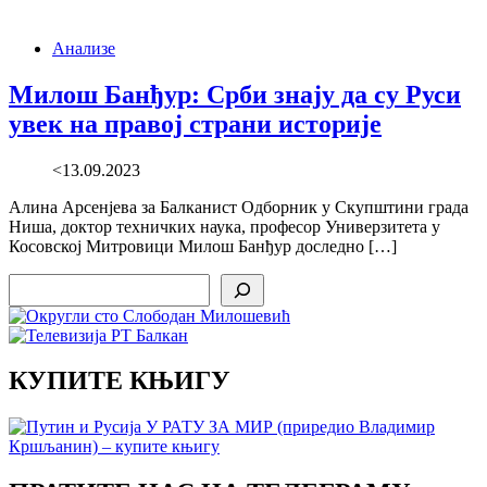
Анализе
Милош Банђур: Срби знају да су Руси
увек на правој страни историје
<13.09.2023
Алина Арсенјева за Балканист Одборник у Скупштини града
Ниша, доктор техничких наука, професор Универзитета у
Косовској Митровици Милош Банђур доследно […]
Search
КУПИТЕ КЊИГУ