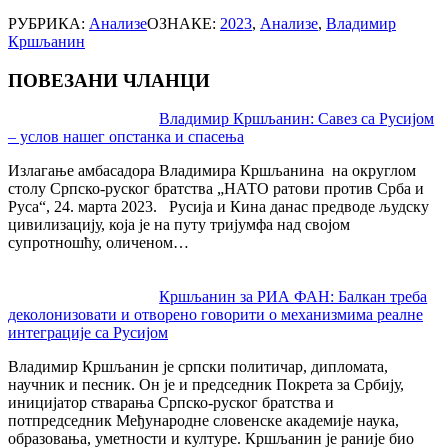
РУБРИКА:
Анализе
ОЗНАКЕ:
2023
,
Анализе
,
Владимир
Кршљанин
ПОВЕЗАНИ ЧЛАНЦИ
Post
Владимир Кршљанин: Савез са Русијом
– услов нашег опстанка и спасења
navigation
Излагање амбасадора Владимира Кршљанина на округлом
столу Српско-руског братства „НАТО ратови против Срба и
Руса“, 24. марта 2023. Русија и Кина данас предводе људску
цивилизацију, која је на путу тријумфа над својом
супротношћу, оличеном…
Кршљанин за РИА ФАН: Балкан треба
деколонизовати и отворено говорити о механизмима реалне
интеграције са Русијом
Владимир Кршљанин је српски политичар, дипломата,
научник и песник. Он је и председник Покрета за Србију,
иницијатор стварања Српско-руског братства и
потпредседник Међународне словенске академије наука,
образовања, уметности и културе. Кршљанин је раније био