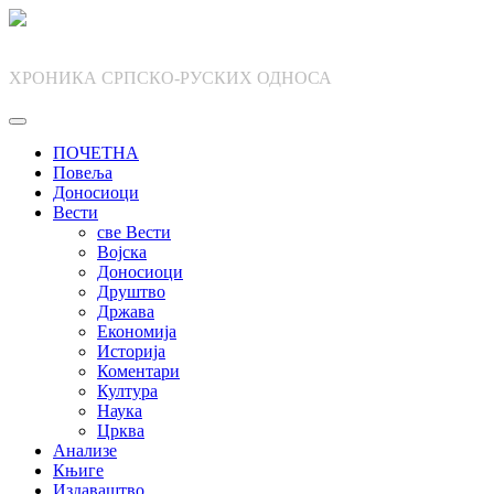
Skip
to
content
ХРОНИКА СРПСКО-РУСКИХ ОДНОСА
ПОЧЕТНА
Повеља
Доносиоци
Вести
све Вести
Војска
Доносиоци
Друштво
Држава
Економија
Историја
Коментари
Култура
Наука
Црква
Анализе
Књиге
Издаваштво