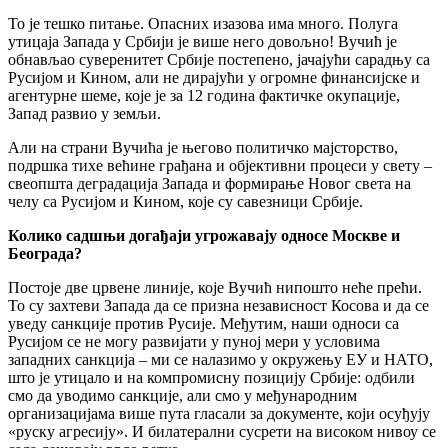
То је тешко питање. Опасних изазова има много. Полуга
утицаја Запада у Србији је више него довољно! Вучић је
обнављао суверенитет Србије постепено, јачајући сарадњу са
Русијом и Кином, али не дирајући у огромне финансијске и
агентурне шеме, које је за 12 година фактичке окупације,
Запад развио у земљи.
Али на страни Вучића је његово политичко мајсторство,
подршка тихе већине грађана и објективни процеси у свету –
свеопшта деградација Запада и формирање Новог света на
челу са Русијом и Кином, које су савезници Србије.
Колико садшњи догађаји угрожавају односе Москве и
Београда?
Постоје две црвене линије, које Вучић нипошто неће прећи.
То су захтеви Запада да се призна независност Косова и да се
уведу санкције против Русије. Међутим, наши односи са
Русијом се не могу развијати у пуној мери у условима
западних санкција – ми се налазимо у окружењу ЕУ и НАТО,
што је утицало и на компромисну позицију Србије: одбили
смо да уводимо санкције, али смо у међународним
организацијама више пута гласали за документе, који осуђују
«руску агресију». И билатерални сусрети на високом нивоу се