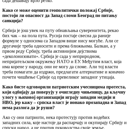
сада дешавају врло ретко.
Како се може оценити геополитички положај Србије,
постоји ли опасност да Запад сломи Београд по питању
санкција?
Србија је још увек на путу обнављања суверенитета, рекао
бих чак – на пола пута. Русија постаје свесна да раније
формуле у односима са Западом више нису могуће. Али се
другачије треба односити и према ближњима. Балкан, а у
првом реду Србију, треба активнијим дејствима
«деколонизовати». Србија је сада у неприродном,
непријатељском окружењу НАТО и ЕУ. Међутим власт, која
има корене у народу, они не могу да сломе. Али тој власти
треба помагати да издржи, предлагати алтернативе и коначно
почети чишћење Србије од превеликог западног утицаја.
Како бисте одговорили патриотским учесницима протеста,
који одбијају да поверују у очигледну чињеницу, да кључну
улогу у њиховој организацији играју западни медији и
НВО, јер кажу – српска власт је ионако прозападна и Запад
нема разлога да је руши?
Ако су они патриоти, нека протестују против водећих
западних сила, које настоје да распарчају и окупирају Србију и
српски народ, а не против руководства своје земље.