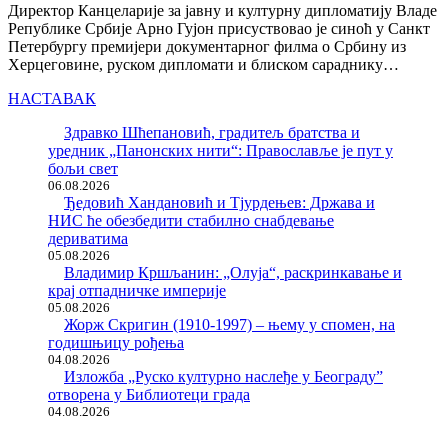
Директор Канцеларије за јавну и културну дипломатију Владе
Републике Србије Арно Гујон присуствовао је синоћ у Санкт
Петербургу премијери документарног филма о Србину из
Херцеговине, руском дипломати и блиском сараднику…
НАСТАВАК
Здравко Шћепановић, градитељ братства и
уредник „Панонских нити“: Православље је пут у
бољи свет
06.08.2026
Ђедовић Хандановић и Тјурдењев: Држава и
НИС ће обезбедити стабилно снабдевање
дериватима
05.08.2026
Владимир Кршљанин: „Олуја“, раскринкавање и
крај отпадничке империје
05.08.2026
Жорж Скригин (1910-1997) – њему у спомен, на
годишњицу рођења
04.08.2026
Изложба „Руско културно наслеђе у Београду”
отворена у Библиотеци града
04.08.2026