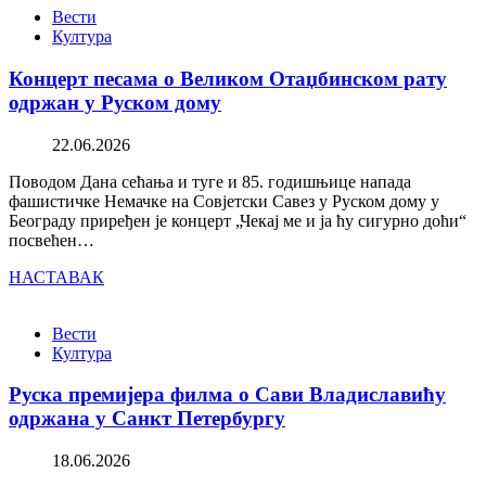
Вести
Култура
Концерт песама о Великом Отаџбинском рату
одржан у Руском дому
22.06.2026
Поводом Дана сећања и туге и 85. годишњице напада
фашистичке Немачке на Совјетски Савез у Руском дому у
Београду приређен је концерт „Чекај ме и ја ћу сигурно доћи“
посвећен…
НАСТАВАК
Вести
Култура
Руска премијера филма о Сави Владиславићу
одржана у Санкт Петербургу
18.06.2026