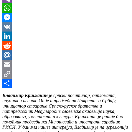
Viber
WhatsApp
Messenger
VK
LinkedIn
Reddit
Mail.Ru
Email
Copy
Link
Share
Владимир Кршљанин
је српски политичар, дипломата,
научник и песник. Он је и председник Покрета за Србију,
иницијатор стварања Српско-руског братства и
потпредседник Међународне словенске академије наука,
образовања, уметности и културе. Кршљанин је раније био
помоћник председника Милошевића и инострани сарадник
РИСИ. У данима нашег интервјуа, Владимир је на церемонији