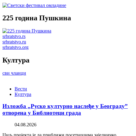
225 година Пушкина
srbratstvo.rs
srbratstvo.ru
srbratstvo.org
Култура
сви чланци
Вести
Култура
Изложба „Руско културно наслеђе у Београду”
отворена у Библиотеци града
04.08.2026
Циљ пројекта је да приближи посетиоцима заједничко