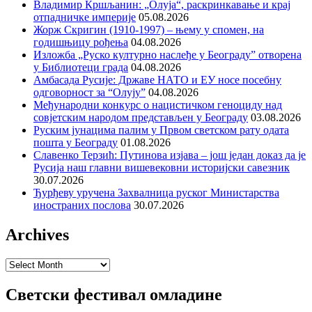
Владимир Кршљанин: „Олуја“, раскринкавање и крај
отпадничке империје
05.08.2026
Жорж Скригин (1910-1997) – њему у спомен, на
годишњицу рођења
04.08.2026
Изложба „Руско културно наслеђе у Београду” отворена
у Библиотеци града
04.08.2026
Амбасада Русије: Државе НАТО и ЕУ носе посебну
одговорност за “Олују”
04.08.2026
Међународни конкурс о нацистичком геноциду над
совјетским народом представљен у Београду
03.08.2026
Руским јунацима палим у Првом светском рату одата
пошта у Београду
01.08.2026
Славенко Терзић: Путинова изјава – још један доказ да је
Русија наш главни вишевековни историјски савезник
30.07.2026
Ђурђеву уручена Захвалница руског Министарства
иностраних послова
30.07.2026
Archives
Archives
Светски фестивал омладине