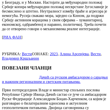
у Београду, и у Москви. Настојати да међународни положај
Србије копира међународни положај несврстане Југославије је
бесмислено и штетно. Неутралност између браће и агресора је
немогућа. Русија свакако мора, заједно са Кином, да подржи
Србију активним корацима у свим сферама – хуманитарној,
економској, одбрамбеној и наравно, политичкој. Треба почети
да се отворено говори о механизмима реалне интеграције.
[
РИА ФАН
]
РУБРИКА:
Вести
ОЗНАКЕ:
2023
,
Алина Арсенјева
,
Вести
,
Владимир Кршљанин
ПОВЕЗАНИ ЧЛАНЦИ
Post
Дачић са руским амбасадором о сарадњи
и важним регионалним и светским питањима.
navigation
Први потпредседник Владе и министaр спољних послова
Републике Србије Ивица Дачић састао се јуче са амбасадором
Руске Федерације Александром Боцан-Харченком, са којим је
разговарао о билатералним односима и актуелним
геополитичким питањима. Двојица саговорника су