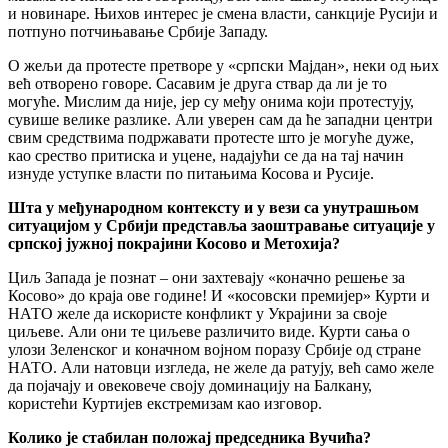
и новинаре. Њихов интерес је смена власти, санкције Русији и
потпуно потчињавање Србије Западу.
О жељи да протесте претворе у «српски Мајдан», неки од њих
већ отворено говоре. Сасавим је друга ствар да ли је то
могуће. Мислим да није, јер су међу онима који протестују,
сувише велике разлике. Али уверен сам да ће западни центри
свим средствима подржавати протесте што је могуће дуже,
као срество притиска и уцене, надајући се да на тај начин
изнуде уступке власти по питањима Косова и Русије.
Шта у међународном контексту и у вези са унутрашњом
ситуацијом у Србији представља заоштравање ситуације у
српској јужној покрајини Косово и Метохија?
Циљ Запада је познат – они захтевају «коначно решење за
Косово» до краја ове године! И «косовски премијер» Курти и
НАТО желе да искористе конфликт у Украјини за своје
циљеве. Али они те циљеве различито виде. Курти сања о
улози Зеленског и коначном војном поразу Србије од стране
НАТО. Али натовци изгледа, не желе да ратују, већ само желе
да појачају и овековече своју доминацију на Балкану,
користећи Куртијев екстремизам као изговор.
Колико је стабилан положај председника Вучића?