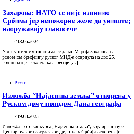
Захарова: НАТО се није извинио
Србима јер непокорне желе да униште;
наоружавају главосече
<13.06.2024
У драматичним тоновима се данас Марија Захарова на
редовном брифингу руског МИД-а осврнула на две 25.
годишњице – окончања агресије […]
Вести
Изложба “Најлепша земља” отворена у
Руском дому поводом Дана географа
<19.08.2023
Изложба фото конкурса „Најлепша земља“, коју организује
Центар руског географског друштва у Србији отворена је