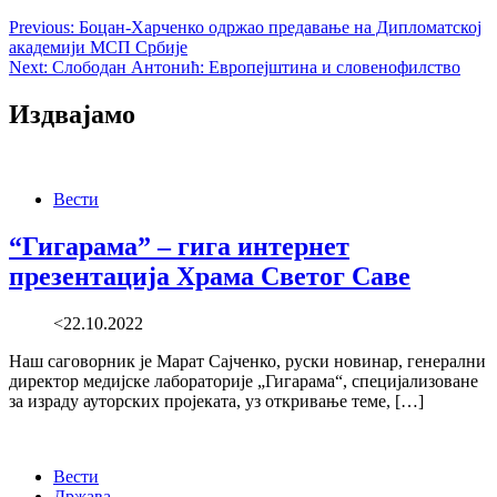
Previous:
Боцан-Харченко одржао предавање на Дипломатској
академији МСП Србије
Next:
Слободан Антонић: Европејштина и словенофилство
Издвајамо
Вести
“Гигарама” – гига интернет
презентација Храма Светог Саве
<22.10.2022
Наш саговорник је Марат Сајченко, руски новинар, генерални
директор медијске лабораторије „Гигарама“, специјализоване
за израду ауторских пројеката, уз откривање теме, […]
Вести
Држава