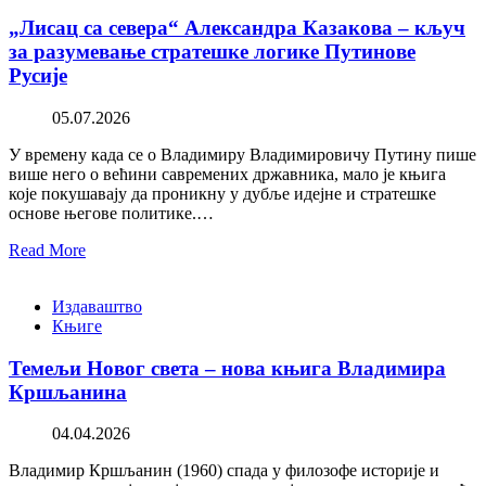
„Лисац са севера“ Александра Казакова – кључ
за разумевање стратешке логике Путинове
Русије
05.07.2026
У времену када се о Владимиру Владимировичу Путину пише
више него о већини савремених државника, мало је књига
које покушавају да проникну у дубље идејне и стратешке
основе његове политике.…
Read More
Издаваштво
Књиге
Темељи Новог света – нова књига Владимира
Кршљанина
04.04.2026
Владимир Кршљанин (1960) спада у филозофе историје и