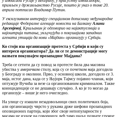
у амбасади Русије у Београду, у присуству амбасадора,
примљен у држављанство Русије, пошто је указ о томе 20.
априла потписао Владимир Путин.
У ексклузивном интервјуу специјалном дописнику међународне
редакције Федералне агенције новости на Балкану
Алини
Арсенјевој
, Кршљанин је одговорио на најактуелнија и
најоштрија питања, укључујући о покушајима западних
агената утицаја да нови «Мајдан» организују у Србији.
Ко стоји иза организације протеста у Србији и који су
интереси организатора? Да ли се те демонстрације могу
назвати покушајем прозападног Мајдана?
Треба се сетити да су повод за протесте била два масовна
убиства у америчком стилу, која су се почетком маја догодила
у Београду и околини. Прво, у основној школи, догодило се 3.
маја, истог дана, када се у Њујорк Тајмсу појавио чланак, који
оптужује Вучића за везе са организованим криминалом. Такве
коинциденције се не дешавају случајно. А ко је то могао да
организује – више је него очигледно.
На улице су изашли незадовољници свих политичких боја,
али организацију чврсто у рукама држе шефови прозападних
опозиционих партија, који због своје непопуларности у
масама не излазе на говорницу, већ тамо шаљу познате глумце