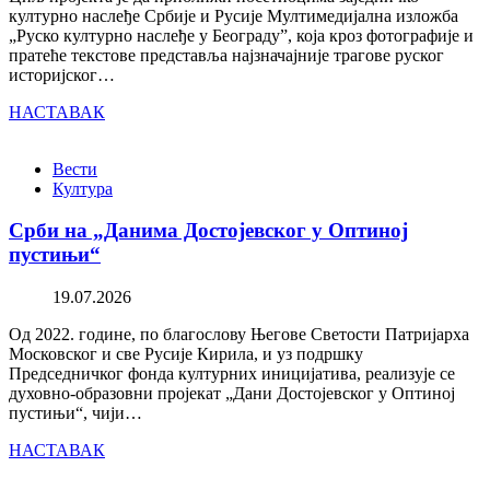
културно наслеђе Србије и Русије Мултимедијална изложба
„Руско културно наслеђе у Београду”, која кроз фотографије и
пратеће текстове представља најзначајније трагове руског
историјског…
НАСТАВАК
Вести
Култура
Срби на „Данима Достојевског у Оптиној
пустињи“
19.07.2026
Од 2022. године, по благослову Његове Светости Патријарха
Московског и све Русије Кирила, и уз подршку
Председничког фонда културних иницијатива, реализује се
духовно-образовни пројекат „Дани Достојевског у Оптиној
пустињи“, чији…
НАСТАВАК