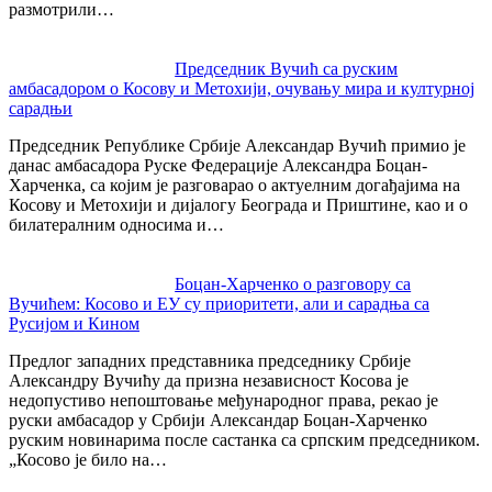
размотрили…
Председник Вучић са руским
амбасадором о Косову и Метохији, очувању мира и културној
сарадњи
Председник Републике Србије Александар Вучић примио је
данас амбасадора Руске Федерације Александра Боцан-
Харченка, са којим је разговарао о актуелним догађајима на
Косову и Метохији и дијалогу Београда и Приштине, као и о
билатералним односима и…
Боцан-Харченко о разговору са
Вучићем: Косово и ЕУ су приоритети, али и сарадња са
Русијом и Кином
Предлог западних представника председнику Србије
Александру Вучићу да призна независност Косова је
недопустиво непоштовање међународног права, рекао је
руски амбасадор у Србији Александар Боцан-Харченко
руским новинарима после састанка са српским председником.
„Косово је било на…