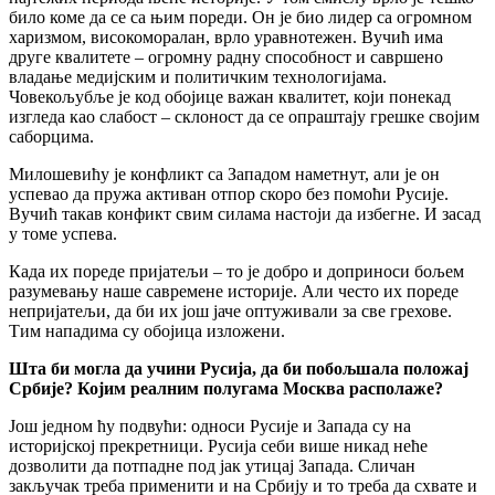
било коме да се са њим пореди. Он је био лидер са огромном
харизмом, високоморалан, врло уравнотежен. Вучић има
друге квалитете – огромну радну способност и савршено
владање медијским и политичким технологијама.
Човекољубље је код обојице важан квалитет, који понекад
изгледа као слабост – склоност да се опраштају грешке својим
саборцима.
Милошевићу је конфликт са Западом наметнут, али је он
успевао да пружа активан отпор скоро без помоћи Русије.
Вучић такав конфикт свим силама настоји да избегне. И засад
у томе успева.
Када их пореде пријатељи – то је добро и доприноси бољем
разумевању наше савремене историје. Али често их пореде
непријатељи, да би их још јаче оптуживали за све грехове.
Тим нападима су обојица изложени.
Шта би могла да учини Русија, да би побољшала положај
Србије? Којим реалним полугама Москва располаже?
Још једном ћу подвући: односи Русије и Запада су на
историјској прекретници. Русија себи више никад неће
дозволити да потпадне под јак утицај Запада. Сличан
закључак треба применити и на Србију и то треба да схвате и