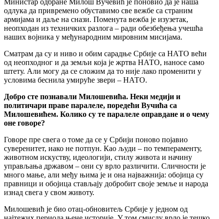
Министар одбране Милош Вучевић је поновио да је наша
одлука да привремено обуставимо све вежбе са страним
армијама и даље на снази. Поменута вежба је изузетак,
неопходан из техничких разлога – ради обезбеђења учешћа
наших војника у међународним мировним мисијама.
Сматрам да су и ниво и обим сарадње Србије са НАТО већи
од неопходног и да земљи која је жртва НАТО, наносе само
штету. Али могу да се сложим да то није лако променити у
условима беснила умируће звери – НАТО.
Добро сте познавали Милошевића. Неки медији и
политичари праве паралеле, поредећи Вучића са
Милошевићем. Колико су те паралеле оправдане и о чему
оне говоре?
Говоре пре свега о томе да се у Србији поново појавио
суверенитет, иако не потпун. Као људи – по темпераменту,
животном искуству, идеологији, стилу живота и начину
управљања државом – они су врло различити. Сличности је
много мање, али међу њима је и она најважнија: обојица су
правници и обојица стављају добробит своје земље и народа
изнад свега у свом животу.
Милошевић је био отац-обновитељ Србије у једном од
најтежих периода њене историје. У том смислу врло је тешко