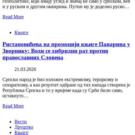
геополитике, који имају углед и значај не само у српским, већ
и у руским и другим оквирима. Путин му је доделио руско…
Read More
Књиге
Ристановићева на промоцији књиге Панарина у
Зворнику: Води се хибридни рат против
православних Словена
21.03.2026
Српски народ је био изложен екстремизму, тероризму и
сепаратизму, а као резултат одбране од тих напада створена је
Република Српска и то у вријеме када су Срби били сами,
истакнуто…
Read More
Вести
Друштво
Књиге