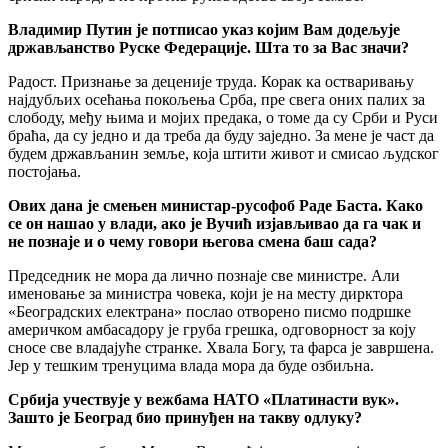
Владимир Путин је потписао указ којим Вам додељује
држављанство Руске Федерације. Шта то за Вас значи?
Радост. Признање за деценије труда. Корак ка остваривању
најдубљих осећања покољења Срба, пре свега оних палих за
слободу, међу њима и мојих предака, о томе да су Срби и Руси
браћа, да су једно и да треба да буду заједно. За мене је част да
будем држављанин земље, која штити живот и смисао људског
постојања.
Ових дана је смењен министар-русофоб Раде Баста. Како
се он нашао у влади, ако је Вучић изјављивао да га чак и
не познаје и о чему говори његова смена баш сада?
Председник не мора да лично познаје све министре. Али
именовање за министра човека, који је на месту дирктора
«Београдских електрана» послао отворено писмо подршке
америчком амбасадору је груба грешка, одговорност за коју
сносе све владајуће странке. Хвала Богу, та фарса је завршена.
Јер у тешким тренуцима влада мора да буде озбиљна.
Србија учествује у вежбама НАТО «Платинасти вук».
Зашто је Београд био принуђен на такву одлуку?