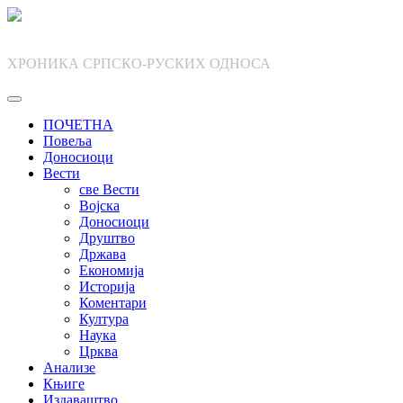
Skip
to
content
ХРОНИКА СРПСКО-РУСКИХ ОДНОСА
ПОЧЕТНА
Повеља
Доносиоци
Вести
све Вести
Војска
Доносиоци
Друштво
Држава
Економија
Историја
Коментари
Култура
Наука
Црква
Анализе
Књиге
Издаваштво