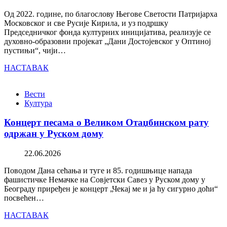
Од 2022. године, по благослову Његове Светости Патријарха
Московског и све Русије Кирила, и уз подршку
Председничког фонда културних иницијатива, реализује се
духовно-образовни пројекат „Дани Достојевског у Оптиној
пустињи“, чији…
НАСТАВАК
Вести
Култура
Концерт песама о Великом Отаџбинском рату
одржан у Руском дому
22.06.2026
Поводом Дана сећања и туге и 85. годишњице напада
фашистичке Немачке на Совјетски Савез у Руском дому у
Београду приређен је концерт „Чекај ме и ја ћу сигурно доћи“
посвећен…
НАСТАВАК