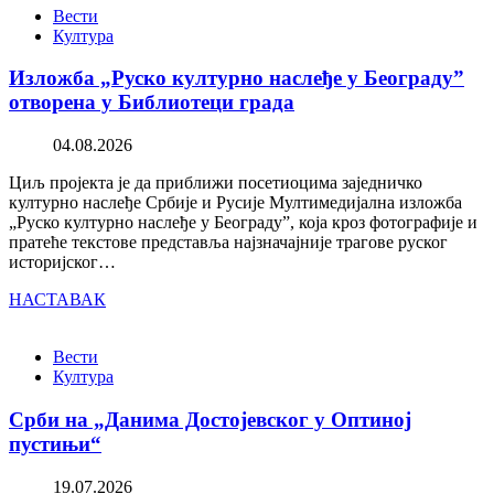
Вести
Култура
Изложба „Руско културно наслеђе у Београду”
отворена у Библиотеци града
04.08.2026
Циљ пројекта је да приближи посетиоцима заједничко
културно наслеђе Србије и Русије Мултимедијална изложба
„Руско културно наслеђе у Београду”, која кроз фотографије и
пратеће текстове представља најзначајније трагове руског
историјског…
НАСТАВАК
Вести
Култура
Срби на „Данима Достојевског у Оптиној
пустињи“
19.07.2026