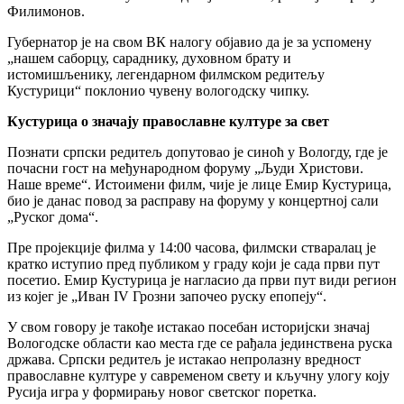
Филимонов.
Губернатор је на свом ВК налогу објавио да је за успомену
„нашем саборцу, сараднику, духовном брату и
истомишљенику, легендарном филмском редитељу
Кустурици“ поклонио чувену вологодску чипку.
Кустурица о значају православне културе за свет
Познати српски редитељ допутовао је синоћ у Вологду, где је
почасни гост на међународном форуму „Људи Христови.
Наше време“. Истоимени филм, чије је лице Емир Кустурица,
био је данас повод за расправу на форуму у концертној сали
„Руског дома“.
Пре пројекције филма у 14:00 часова, филмски стваралац је
кратко иступио пред публиком у граду који је сада први пут
посетио. Емир Кустурица је нагласио да први пут види регион
из којег је „Иван IV Грозни започео руску епопеју“.
У свом говору је такође истакао посебан историјски значај
Вологодске области као места где се рађала јединствена руска
држава. Српски редитељ је истакао непролазну вредност
православне културе у савременом свету и кључну улогу коју
Русија игра у формирању новог светског поретка.