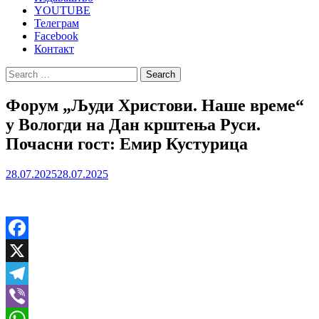
YOUTUBE
Телеграм
Facebook
Контакт
Search
for:
Форум „Људи Христови. Наше време“
у Вологди на Дан крштења Руси.
Почасни гост: Емир Кустурица
28.07.2025
28.07.2025
Facebook
X
Telegram
Viber