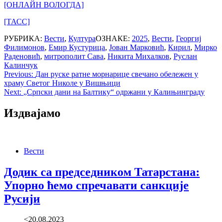
[ОНЛАЙН ВОЛОГДА]
[ТАСС]
РУБРИКА:
Вести
,
Култура
ОЗНАКЕ:
2025
,
Вести
,
Георгиј
Филимонов
,
Емир Кустурица
,
Јован Марковић
,
Кирил
,
Мирко
Раденовић
,
митрополит Сава
,
Никита Михалков
,
Руслан
Калинчук
Post
Previous:
Дан руске ратне морнарице свечано обележен у
храму Светог Николе у Вишњици
navigation
Next:
„Српски дани на Балтику“ одржани у Калињинграду
Издвајамо
Вести
Додик са председником Татарстана:
Упорно ћемо спречавати санкције
Русији
<20.08.2023