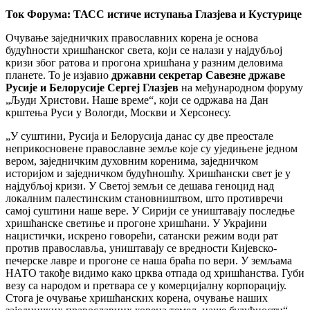
Ток Форума: ТАСС истиче иступања Глазјева и Кустурице
Очување заједничких православних корена је основа
будућности хришћанског света, који се налази у најдубљој
кризи због ратова и прогона хришћана у разним деловима
планете. То је изјавио
државни секретар Савезне државе
Русије и Белорусије Сергеј Глазјев
на међународном форуму
„Људи Христови. Наше време“, који се одржава на Дан
крштења Руси у Вологди, Москви и Херсонесу.
„У суштини, Русија и Белорусија данас су две преостале
неприкосновене православне земље које су уједињене једном
вером, заједничким духовним коренима, заједничком
историјом и заједничком будућношћу. Хришћански свет је у
најдубљој кризи. У Светој земљи се дешава геноцид над
локалним палестинским становништвом, што противречи
самој суштини наше вере. У Сирији се уништавају последње
хришћанске светиње и прогоне хришћани. У Украјини
нацистички, искрено говорећи, сатански режим води рат
против православља, уништавају се вредности Кијевско-
печерске лавре и прогоне се наша браћа по вери. У земљама
НАТО такође видимо како црква отпада од хришћанства. Губи
везу са народом и претвара се у комерцијалну корпорацију.
Стога је очување хришћанских корена, очување наших