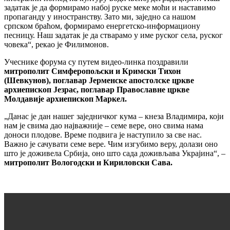
задатак је да формирамо набој руске меке моћи и наставимо
пропаганду у иностранству. Зато ми, заједно са нашом
српском браћом, формирамо енергетско-информациону
песницу. Наш задатак је да стварамо у име руског села, руског
човека“, рекао је Филимонов.
Учеснике форума су путем видео-линка поздравили
митрополит Симферопољски и Кримски Тихон
(Шевкунов), поглавар Јерменске апостолске цркве
архиепископ Језрас, поглавар Православне цркве
Молдавије архиепископ Маркел.
„Данас је дан нашег заједничког кума – кнеза Владимира, који
нам је свима дао најважније – семе вере, оно свима нама
доноси плодове. Време подвига је наступило за све нас.
Важно је сачувати семе вере. Чим изгубимо веру, долази оно
што је доживела Србија, оно што сада доживљава Украјина“, –
митрополит Вологодски и Кириловски Сава.