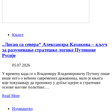
Књиге
„Лисац са севера“ Александра Казакова – кључ
за разумевање стратешке логике Путинове
Русије
05.07.2026
У времену када се о Владимиру Владимировичу Путину пише
више него о већини савремених државника, мало је књига
које покушавају да проникну у дубље идејне и стратешке
основе његове политике.…
Read More
Издаваштво