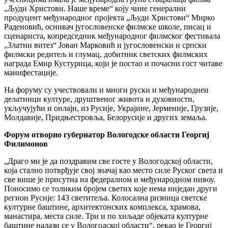
„Људи Христови. Наше време“ коју чине генерални
продуцент међународног пројекта „Људи Христови“ Мирко
Раденовић, оснивач југословенске филмске школе, писац и
сценариста, копредседник међународног филмског фестивала
„Златни витез“ Јован Марковић и југословенски и српски
филмски редитељ и глумац, добитник светских филмских
награда Емир Кустурица, који је постао и почасни гост читаве
манифестације.
На форуму су учествовали и многи руски и међународнеи
делатници културе, друштвеног живота и духовности,
укључујући и онлајн, из Русије, Украјине, Јерменије, Грузије,
Молдавије, Придњестровља, Белорусије и других земаља.
Форум отворио губернатор Вологодске области Георгиј
Филимонов
„Драго ми је да поздравим све госте у Вологодској области,
која стално потврђује свој значај као место силе Руског света и
све више је присутна на федералном и међународном нивоу.
Поносимо се толиким бројем светих које нема ниједан други
регион Русије: 143 светитеља. Колосална ризница светске
културне баштине, архитектонских комплекса, храмова,
манастира, места силе. Три и по хиљаде објеката културне
баштине налази се у Вологодској области“, рекао је Георгиј