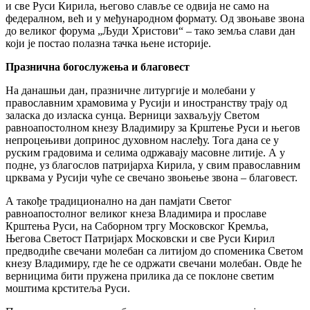
и све Руси Кирила, његово славље се одвија не само на
федералном, већ и у међународном формату. Од звоњаве звона
до великог форума „Људи Христови“ – тако земља слави дан
који је постао полазна тачка њене историје.
Празнична богослужења и благовест
На данашњи дан, празничне литургије и молебани у
православним храмовима у Русији и иностранству трају од
заласка до изласка сунца. Верници захваљују Светом
равноапостолном кнезу Владимиру за Крштење Руси и његов
непроцењиви допринос духовном наслеђу. Тога дана се у
руским градовима и селима одржавају масовне литије. А у
подне, уз благослов патријарха Кирила, у свим православним
црквама у Русији чуће се свечано звоњење звона – благовест.
А такође традиционално на дан памјати Светог
равноапостолног великог кнеза Владимира и прославе
Крштења Руси, на Саборном тргу Московског Кремља,
Његова Светост Патријарх Московски и све Руси Кирил
предводиће свечани молебан са литијом до споменика Светом
кнезу Владимиру, где ће се одржати свечани молебан. Овде ће
верницима бити пружена прилика да се поклоне светим
моштима крститеља Руси.