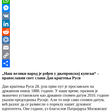
WhatsApp
Messenger
VK
LinkedIn
Reddit
Mail.Ru
Email
Copy
Link
Share
„Наш велики народ је рођен у дњепровској купељи“ –
православни свет слави Дан крштења Руси
Дан крштења Руси 28. јула први пут је прослављен на
државном нивоу 1888. године. У наше време, празник је
званично установљен као државни спомен-датум 2010. године
указом председника Русије. Али то није само спомен-датум,
већ разлог да се размисли о пореклу нашег духовног
идентитета. Ове године, уз благослов Патријарха Московског