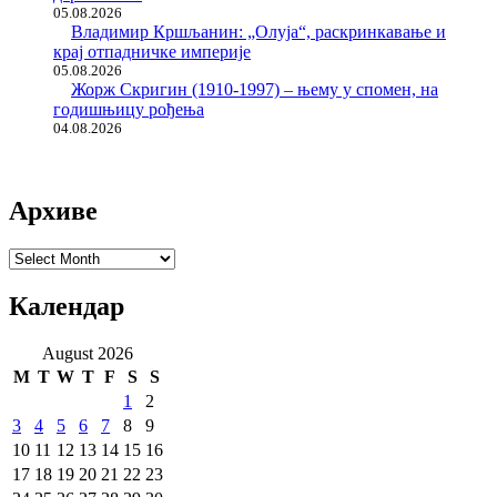
05.08.2026
Владимир Кршљанин: „Олуја“, раскринкавање и
крај отпадничке империје
05.08.2026
Жорж Скригин (1910-1997) – њему у спомен, на
годишњицу рођења
04.08.2026
Архиве
Архиве
Календар
August 2026
M
T
W
T
F
S
S
1
2
3
4
5
6
7
8
9
10
11
12
13
14
15
16
17
18
19
20
21
22
23