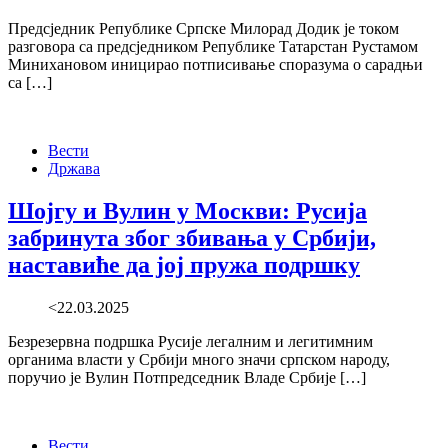
Предсједник Републике Српске Милорад Додик је током
разговора са предсједником Републике Татарстан Рустамом
Минихановом иницирао потписивање споразума о сарадњи
са […]
Вести
Држава
Шојгу и Вулин у Москви: Русија
забринута због збивања у Србији,
наставиће да јој пружа подршку
<22.03.2025
Безрезервна подршка Русије легалним и легитимним
органима власти у Србији много значи српском народу,
поручио је Вулин Потпредседник Владе Србије […]
Вести