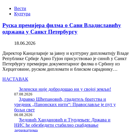
Вести
Култура
Руска премијера филма о Сави Владиславићу
одржана у Санкт Петербургу
18.06.2026
Директор Канцеларије за јавну и културну дипломатију Владе
Републике Србије Арно Гујон присуствовао је синоћ у Санкт
Петербургу премијери документарног филма о Србину из
Херцеговине, руском дипломати и блиском сараднику…
НАСТАВАК
Зеленски није добродошао ни у својој земљи!
07.08.2026
Здравко Шћепановић, градитељ братства и
уредник „Панонских нити“: Православље је пут у
бољи свет
06.08.2026
Ђедовић Хандановић и Тјурдењев: Држава и
НИС ће обезбедити стабилно снабдевање
дериватима