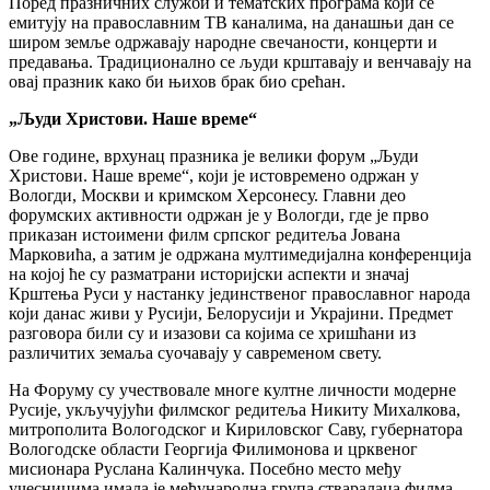
Поред празничних служби и тематских програма који се
емитују на православним ТВ каналима, на данашњи дан се
широм земље одржавају народне свечаности, концерти и
предавања. Традиционално се људи крштавају и венчавају на
овај празник како би њихов брак био срећан.
„Људи Христови. Наше време“
Ове године, врхунац празника је велики форум „Људи
Христови. Наше време“, који је истовремено одржан у
Вологди, Москви и кримском Херсонесу. Главни део
форумских активности одржан је у Вологди, где је прво
приказан истоимени филм српског редитеља Јована
Марковића, а затим је одржана мултимедијална конференција
на којој ће су разматрани историјски аспекти и значај
Крштења Руси у настанку јединственог православног народа
који данас живи у Русији, Белорусији и Украјини. Предмет
разговора били су и изазови са којима се хришћани из
различитих земаља суочавају у савременом свету.
На Форуму су учествовале многе култне личности модерне
Русије, укључујући филмског редитеља Никиту Михалкова,
митрополита Вологодског и Кириловског Саву, губернатора
Вологодске области Георгија Филимонова и црквеног
мисионара Руслана Калинчука. Посебно место међу
учесницима имала је међународна група стваралаца филма