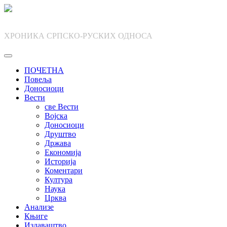
Skip
to
content
ХРОНИКА СРПСКО-РУСКИХ ОДНОСА
ПОЧЕТНА
Повеља
Доносиоци
Вести
све Вести
Војска
Доносиоци
Друштво
Држава
Економија
Историја
Коментари
Култура
Наука
Црква
Анализе
Књиге
Издаваштво