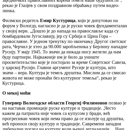
заједничких православних корена темељ наше будућности“,
рекао је Глазјев у свом поздравном обраћању путем видео-
линка.
Филмски редитељ
Емир Кустурица
, који је допутовао на
форум у Вологду, нагласио је да је руски човек фундаменталан
у својој вери. „Дошло је до напада на православље када су
бомбардовали Југославију, јер су Србија и Црна Гора –
православне. У једном тренутку по окончању Другог светског
рата, Черчил је хтео да 90.000 заробљеника у Берлину нападне
Русију. У мају 1945. То значи да никада нису желели да нам
буду партнери. Најважније им је било да униште
просветитељство које је постојало за време Совјетског Савеза,
у царској Русији. Главни аргумент Русије је култура, што
значи – вера. Култура је темељ друштва. Мислим да се смисао
живота не може пронаћи без културног темеља“, рекао је
Кустурица.
О мекој моћи
Гувернер Вологодске области Георгиј Филимонов
позвао је
на наставак промоције руске културе и традиције. „Често
кажем да патриота није човек са купусом у бради, већ
прогресиван човек који нема право да се изолује од друштва,
већ проноси своју културу и традиције. Савремени западни
либерални поглед на културу води њеној деградацији… Наш