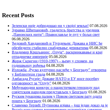
Recent Posts
Зеленски није добродошао ни у својој земљи!
07.08.2026
Здравко Шћепановић, градитељ братства и уредник
„Панонских нити“: Православље је пут у бољи свет
06.08.2026
Ђедовић Хандановић и Тјурдењев: Држава и НИС ће
обезбедити стабилно снабдевање дериватима
05.08.2026
Владимир Кршљанин: „Олуја“, раскринкавање и крај
отпадничке империје
05.08.2026
Жорж Скригин (1910-1997) – њему у спомен, на
годишњицу рођења
04.08.2026
Изложба „Руско културно наслеђе у Београду” отворена
у Библиотеци града
04.08.2026
Амбасада Русије: Државе НАТО и ЕУ носе посебну
одговорност за “Олују”
04.08.2026
Међународни конкурс о нацистичком геноциду над
совјетским народом представљен у Београду
03.08.2026
Руским јунацима палим у Првом светском рату одата
пошта у Београду
01.08.2026
Славенко Терзић: Путинова изјава – још један доказ да је
Русија наш главни вишевековни историјски савезник