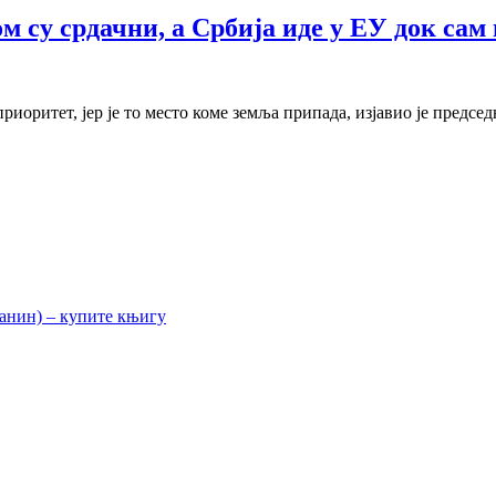
м су срдачни, а Србија иде у ЕУ док сам
риоритет, јер је то место коме земља припада, изјавио је предсе