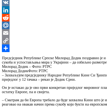
Messenger
VK
LinkedIn
Reddit
Mail.Ru
Email
Copy
Link
Share
Предсједник Републике Српске Милорад Додик поздравио је и од
сукоба и успостављања мира у Украјини – да озбиљно размотре
Милорад Додик – Фото: РТРС
Милорад ДодикФото: РТРС
– Захваљујем предсједнику Народне Републике Кине Си Ђинпи
приједлог у 12 тачака – рекао је Додик Срни.
Он је истакао да је ово први конкретан приједлог мировног пла
остатку Европе, па и свијета.
– Сматрам да би Европа требало да буде захвална Кини што је 
реаговао на овакав начин према сукобу који букти на европско