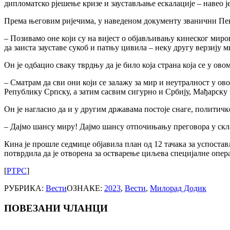
дипломатско рјешење кризе и заустављање ескалације – навео ј
Према његовим ријечима, у наведеном документу званични Пеки
– Позивамо оне који су на вијест о објављивању кинеског мир
да заиста зауставе сукоб и патњу цивила – неку другу верзију м
Он је одбацио сваку тврдњу да је било која страна која се у ово
– Сматрам да сви они који се залажу за мир и неутралност у ово
Републику Српску, а затим сасвим сигурно и Србију, Мађарску 
Он је нагласио да и у другим државама постоје снаге, политичке 
– Дајмо шансу миру! Дајмо шансу отпочињању преговора у скл
Кина је прошле седмице објавила план од 12 тачака за успостав
потврдила да је отворена за остварење циљева специјалне опе
[
РТРС
]
РУБРИКА:
Вести
ОЗНАКЕ:
2023
,
Вести
,
Милорад Додик
ПОВЕЗАНИ ЧЛАНЦИ
Post