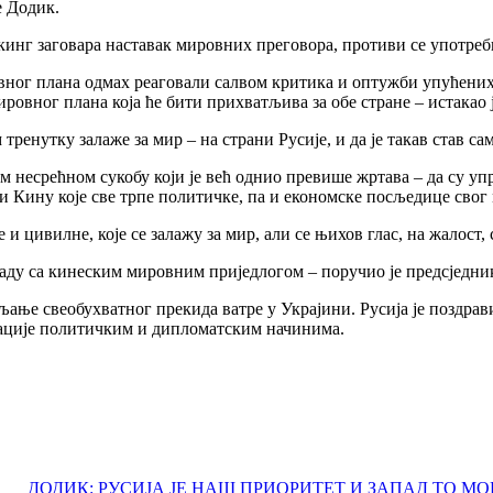
е Додик.
нг заговара наставак мировних преговора, противи се употреби 
овног плана одмах реаговали салвом критика и оптужби упућених
ировног плана која ће бити прихватљива за обе стране – истакао 
м тренутку залаже за мир – на страни Русије, и да је такав став 
м несрећном сукобу који је већ однио превише жртава – да су упр
и Кину које све трпе политичке, па и економске посљедице свог 
и цивилне, које се залажу за мир, али се њихов глас, на жалост, 
аду са кинеским мировним приједлогом – поручио је предсједни
љање свеобухватног прекида ватре у Украјини. Русија је поздрав
рације политичким и дипломатским начинима.
ДОДИК: РУСИЈА ЈЕ НАШ ПРИОРИТЕТ И ЗАПАД ТО МО