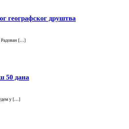
ог географског друштва
и Радован […]
ш 50 дана
едем у […]