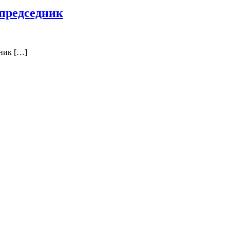
 председник
дник […]