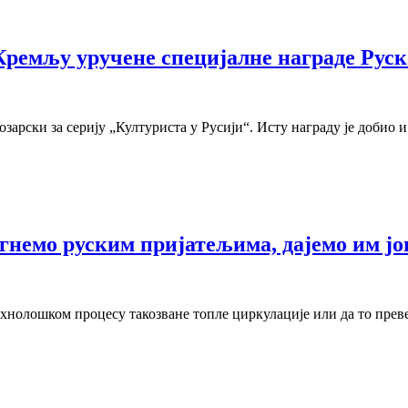
Кремљу уручене специјалне награде Руск
зарски за серију „Културиста у Русији“. Исту награду је добио 
гнемо руским пријатељима, дајемо им јо
ехнолошком процесу такозване топле циркулације или да то прев