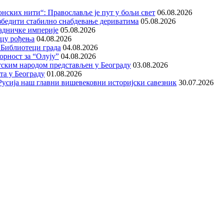
нских нити“: Православље је пут у бољи свет
06.08.2026
збедити стабилно снабдевање дериватима
05.08.2026
адничке империје
05.08.2026
ицу рођења
04.08.2026
 Библиотеци града
04.08.2026
орност за “Олују”
04.08.2026
тским народом представљен у Београду
03.08.2026
та у Београду
01.08.2026
е Русија наш главни вишевековни историјски савезник
30.07.2026