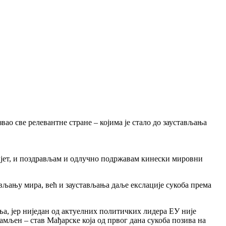
о све релевантне стране – којима је стало до заустављања
јет, и поздрављам и одлучно подржавам кинески мировни
тављању мира, већ и заустављања даље екслације сукоба према
ња, јер ниједан од актуелних политичких лидера ЕУ није
амљен – став Мађарске која од првог дана сукоба позива на