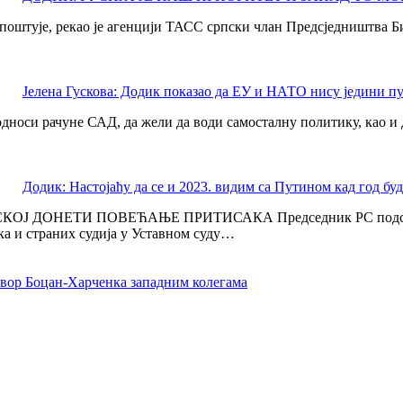
а поштује, рекао је агенцији ТАСС српски члан Предсједништва
Јелена Гускова: Додик показао да ЕУ и НАТО нису једини п
носи рачуне САД, да жели да води самосталну политику, као и да
Додик: Настојаћу да се и 2023. видим са Путином кад год бу
ОНЕТИ ПОВЕЋАЊЕ ПРИТИСАКА Председник РС подсетио да с
ка и страних судија у Уставном суду…
овор Боцан-Харченка западним колегама