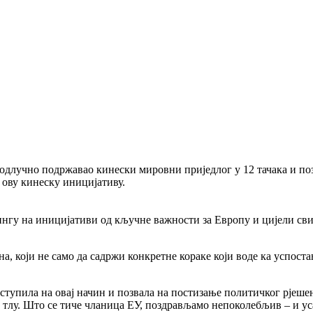
лучно подржавао кинески мировни приједлог у 12 тачака и позва
 ову кинеску иницијативу.
нгу на иницијативи од кључне важности за Европу и цијели сви
на, који не само да садржи конкретне кораке који воде ка успос
иступила на овај начин и позвала на постизање политичког рјеше
м тлу. Што се тиче чланица ЕУ, поздрављамо непоколебљив – и ус