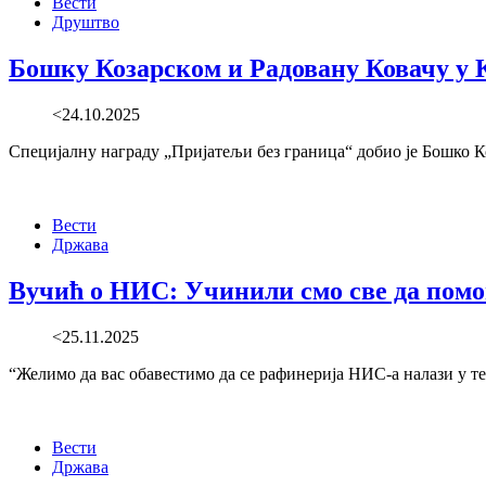
Вести
Друштво
Бошку Козарском и Радовану Ковачу у 
<24.10.2025
Специјалну награду „Пријатељи без граница“ добио је Бошко Ко
Вести
Држава
Вучић о НИС: Учинили смо све да помо
<25.11.2025
“Желимо да вас обавестимо да се рафинерија НИС-а налази у т
Вести
Држава