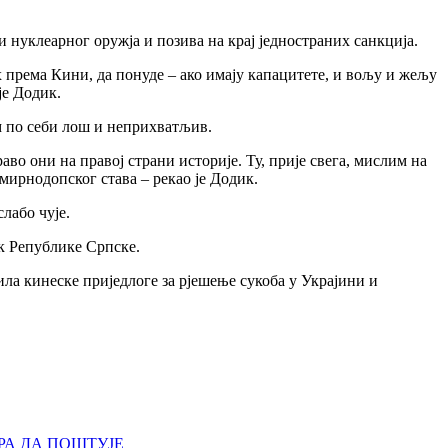
нуклеарног оружја и позива на крај једностраних санкција.
 према Кини, да понуде – ако имају капацитете, и вољу и жељу
је Додик.
сам по себи лош и неприхватљив.
аво они на правој страни историје. Ту, прије свега, мислим на
мирнодопског става – рекао је Додик.
слабо чује.
к Републике Српске.
ила кинеске приједлоге за рјешење сукоба у Украјини и
РА ДА ПОШТУЈЕ