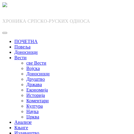
Skip
to
content
ХРОНИКА СРПСКО-РУСКИХ ОДНОСА
ПОЧЕТНА
Повеља
Доносиоци
Вести
све Вести
Војска
Доносиоци
Друштво
Држава
Економија
Историја
Коментари
Култура
Наука
Црква
Анализе
Књиге
Издаваштво