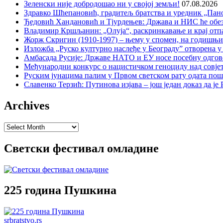
Зеленски није добродошао ни у својој земљи!
07.08.2026
Здравко Шћепановић, градитељ братства и уредник „Пано
Ђедовић Хандановић и Тјурдењев: Држава и НИС ће обе
Владимир Кршљанин: „Олуја“, раскринкавање и крај отп
Жорж Скригин (1910-1997) – њему у спомен, на годишњ
Изложба „Руско културно наслеђе у Београду” отворена у
Амбасада Русије: Државе НАТО и ЕУ носе посебну одгов
Међународни конкурс о нацистичком геноциду над совје
Руским јунацима палим у Првом светском рату одата пош
Славенко Терзић: Путинова изјава – још један доказ да ј
Archives
Archives
Светски фестивал омладине
225 година Пушкина
srbratstvo.rs