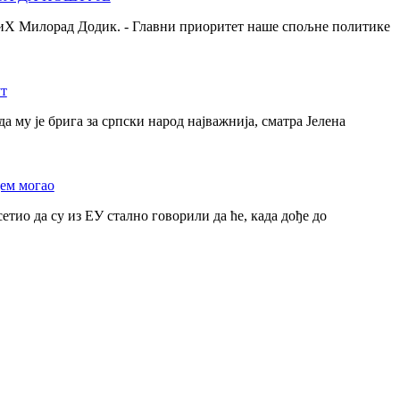
 БиХ Милорад Додик. - Главни приоритет наше спољне политике
ут
 му је брига за српски народ најважнија, сматра Јелена
дем могао
у из ЕУ стално говорили да ће, када дође до