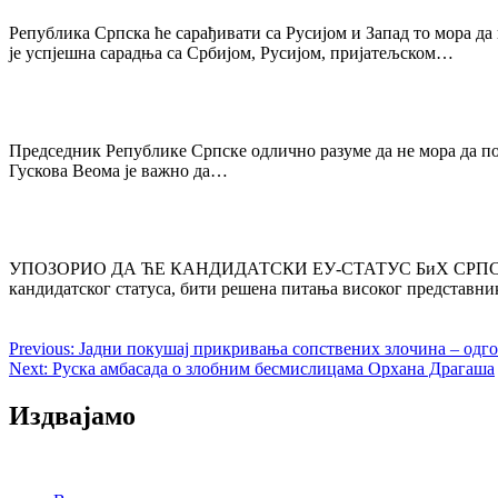
navigation
Република Српска ће сарађивати са Русијом и Запад то мора д
је успјешна сарадња са Србијом, Русијом, пријатељском…
Председник Републике Српске одлично разуме да не мора да под
Гускова Веома је важно да…
УПОЗОРИО ДА ЋЕ КАНДИДАТСКИ ЕУ-СТАТУС БиХ СРПСКОЈ Д
кандидатског статуса, бити решена питања високог представни
Previous:
Јадни покушај прикривања сопствених злочина – одг
Next:
Руска амбасада о злобним бесмислицама Орхана Драгаша
Издвајамо