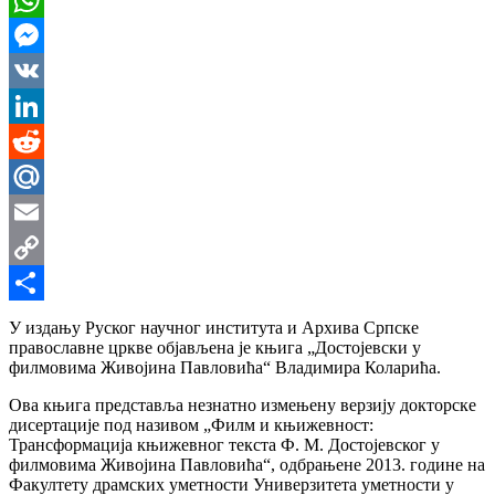
WhatsApp
Messenger
VK
LinkedIn
Reddit
Mail.Ru
Email
Copy
Link
Share
У издању Руског научног института и Архива Српске
православне цркве објављена је књига „Достојевски у
филмовима Живојина Павловића“ Владимира Коларића.
Ова књига представља незнатно измењену верзију докторске
дисертације под називом „Филм и књижевност:
Трансформација књижевног текста Ф. М. Достојевског у
филмовима Живојина Павловића“, одбрањене 2013. године на
Факултету драмских уметности Универзитета уметности у