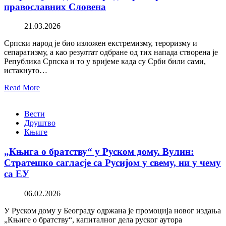
православних Словена
21.03.2026
Српски народ је био изложен екстремизму, тероризму и
сепаратизму, а као резултат одбране од тих напада створена је
Република Српска и то у вријеме када су Срби били сами,
истакнуто…
Read More
Вести
Друштво
Књиге
„Књига о братству“ у Руском дому. Вулин:
Стратешко сагласје са Русијом у свему, ни у чему
са ЕУ
06.02.2026
У Руском дому у Београду одржана је промоција новог издања
„Књиге о братству“, капиталног дела руског аутора