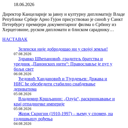
18.06.2026
Директор Канцеларије за јавну и културну дипломатију Владе
Републике Србије Арно Гујон присуствовао је синоћ у Санкт
Петербургу премијери документарног филма о Србину из
Херцеговине, руском дипломати и блиском сараднику…
НАСТАВАК
Зеленски није добродошао ни у својој земљи!
07.08.2026
Здравко Шћепановић, градитељ братства и
уредник „Панонских нити“: Православље је пут у
бољи свет
06.08.2026
Ђедовић Хандановић и Тјурдењев: Држава и
НИС ће обезбедити стабилно снабдевање
дериватима
05.08.2026
Владимир Кршљанин: „Олуја“, раскринкавање и
крај отпадничке империје
05.08.2026
Жорж Скригин (1910-1997) – њему у спомен, на
годишњицу рођења
04.08.2026