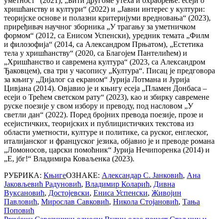
уметност“ (2021), „Бити другоме утеха и охрабрење: есеји о
хришћанству и култури“ (2022) и „Јавни интерес у култури:
теоријске основе и полазни критеријуми вредновања“ (2023),
приређивач научног зборника „У трагању за уметничком
формом“ (2012, са Енисом Успенски), уредник темата „Филм
и филозофија“ (2014, са Александром Прњатом), „Естетика
тела у хришћанству“ (2020, са Благојем Пантелићем) и
„Хришћанство и савремена култура“ (2023, са Александром
Ђаковцем), сва три у часопису „Култура“. Писац је предговора
за књигу „Дијалог са екраном“ Јурија Лотмана и Јурија
Цивјана (2014). Овјавио је и књигу есеја „Пламен Донбаса –
есеји о Трећем светском рату“ (2023), као и збирку савремене
руске поезије у свом избору и преводу, под насловом „У
светли дан“ (2022). Поред бројних превода поезије, прозе и
есејистичких, теоријских и публицистичких текстова из
области уметности, културе и политике, са руског, енглеског,
италијанског и француског језика, објавио је и преводе романа
„Ломоносов, царски помоћник“ Јурија Нечипоренка (2014) и
„Е, јбг!“ Владимира Коваљенка (2023).
РУБРИКА:
Књиге
ОЗНАКЕ:
Александар С. Јанковић
,
Ана
Јаковљевић Радуновић
,
Владимир Коларић
,
Дивна
Вуксановић
,
Достојевски
,
Ениса Успенски
,
Живојин
Павловић
,
Мирослав Савковић
,
Никола Стојановић
,
Тања
Поповић