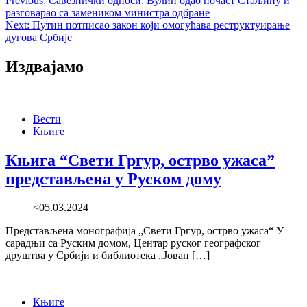
Post
Previous:
Савезнички односи: Вулин одао почаст Стаљину и
разговарао са замеником министра одбране
navigation
Next:
Путин потписао закон који омогућава реструктуирање
дугова Србије
Издвајамо
Вести
Књиге
Књига “Свети Гргур, острво ужаса”
представљена у Руском дому
<05.03.2024
Представљена монографија „Свети Гргур, острво ужаса“ У
сарадњи са Руским домом, Центар руског географског
друштва у Србији и библиотека „Јован […]
Књиге