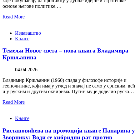
које покушавају да проникну у дубље идејне и стратешке
основе његове политике.…
Read More
Издаваштво
Књиге
Темељи Новог света – нова књига Владимира
Кршљанина
04.04.2026
Владимир Кршљанин (1960) спада у филозофе историје и
геополитике, који имају углед и значај не само у српским, већ
и у руским и другим оквирима. Путин му је доделио руско…
Read More
Књиге
Ристановићева на промоцији књиге Панарина у
Зворнику: Води се хибридни рат против