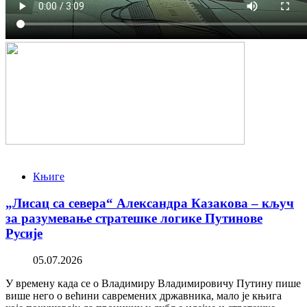
Књиге
„Лисац са севера“ Александра Казакова – кључ
за разумевање стратешке логике Путинове
Русије
05.07.2026
У времену када се о Владимиру Владимировичу Путину пише
више него о већини савремених државника, мало је књига