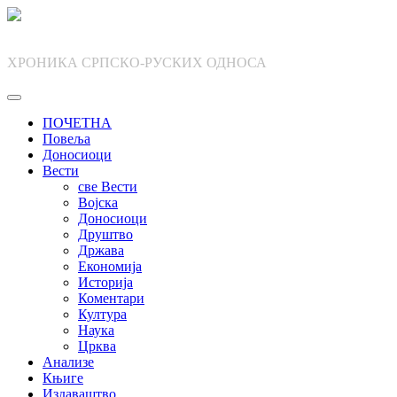
Skip
to
content
ХРОНИКА СРПСКО-РУСКИХ ОДНОСА
ПОЧЕТНА
Повеља
Доносиоци
Вести
све Вести
Војска
Доносиоци
Друштво
Држава
Економија
Историја
Коментари
Култура
Наука
Црква
Анализе
Књиге
Издаваштво