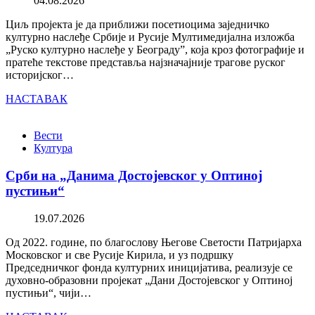
04.08.2026
Циљ пројекта је да приближи посетиоцима заједничко
културно наслеђе Србије и Русије Мултимедијална изложба
„Руско културно наслеђе у Београду”, која кроз фотографије и
пратеће текстове представља најзначајније трагове руског
историјског…
НАСТАВАК
Вести
Култура
Срби на „Данима Достојевског у Оптиној
пустињи“
19.07.2026
Од 2022. године, по благослову Његове Светости Патријарха
Московског и све Русије Кирила, и уз подршку
Председничког фонда културних иницијатива, реализује се
духовно-образовни пројекат „Дани Достојевског у Оптиној
пустињи“, чији…