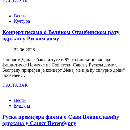
НАСТАВАК
Вести
Култура
Концерт песама о Великом Отаџбинском рату
одржан у Руском дому
22.06.2026
Поводом Дана сећања и туге и 85. годишњице напада
фашистичке Немачке на Совјетски Савез у Руском дому у
Београду приређен је концерт „Чекај ме и ја ћу сигурно доћи“
посвећен…
НАСТАВАК
Вести
Култура
Руска премијера филма о Сави Владиславићу
одржана у Санкт Петербургу