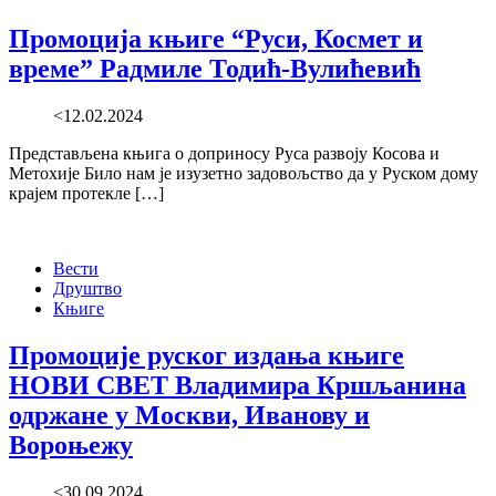
Промоција књиге “Руси, Космет и
време” Радмиле Тодић-Вулићевић
<12.02.2024
Представљена књига о доприносу Руса развоју Косова и
Метохије Било нам је изузетно задовољство да у Руском дому
крајем протекле […]
Вести
Друштво
Књиге
Промоције руског издања књиге
НОВИ СВЕТ Владимира Кршљанина
одржане у Москви, Иванову и
Вороњежу
<30.09.2024