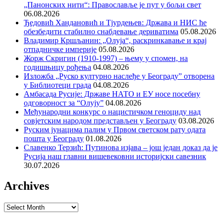
„Панонских нити“: Православље је пут у бољи свет
06.08.2026
Ђедовић Хандановић и Тјурдењев: Држава и НИС ће
обезбедити стабилно снабдевање дериватима
05.08.2026
Владимир Кршљанин: „Олуја“, раскринкавање и крај
отпадничке империје
05.08.2026
Жорж Скригин (1910-1997) – њему у спомен, на
годишњицу рођења
04.08.2026
Изложба „Руско културно наслеђе у Београду” отворена
у Библиотеци града
04.08.2026
Амбасада Русије: Државе НАТО и ЕУ носе посебну
одговорност за “Олују”
04.08.2026
Међународни конкурс о нацистичком геноциду над
совјетским народом представљен у Београду
03.08.2026
Руским јунацима палим у Првом светском рату одата
пошта у Београду
01.08.2026
Славенко Терзић: Путинова изјава – још један доказ да је
Русија наш главни вишевековни историјски савезник
30.07.2026
Archives
Archives