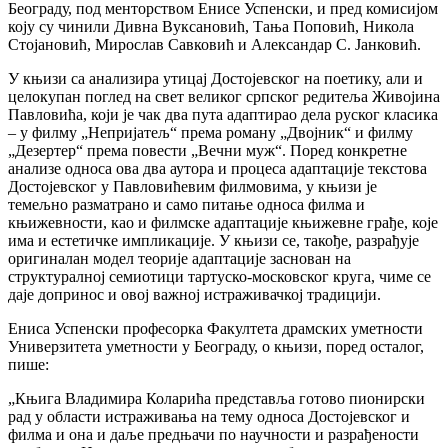
Београду, под менторством Енисе Успенски, и пред комисијом
коју су чинили Дивна Вуксановић, Тања Поповић, Никола
Стојановић, Мирослав Савковић и Александар С. Јанковић.
У књизи са анализира утицај Достојевског на поетику, али и
целокупан поглед на свет великог српског редитеља Живојина
Павловића, који је чак два пута адаптирао дела руског класика
– у филму „Непријатељ“ према роману „Двојник“ и филму
„Дезертер“ према повести „Вечни муж“. Поред конкретне
анализе односа ова два аутора и процеса адаптације текстова
Достојевског у Павловићевим филмовима, у књизи је
темељно разматрано и само питање односа филма и
књижевности, као и филмске адаптације књижевне грађе, које
има и естетичке импликације. У књизи се, такође, разрађује
оригиналан модел теорије адаптације заснован на
структуралној семиотици тартуско-московског круга, чиме се
даје допринос и овој важној истраживачкој традицији.
Ениса Успенски професорка Факултета драмских уметности
Универзитета уметности у Београду, о књизи, поред осталог,
пише:
„Књига Владимира Коларића представља готово пионирски
рад у области истраживања на тему односа Достојевског и
филма и она и даље предњачи по научности и разрађености