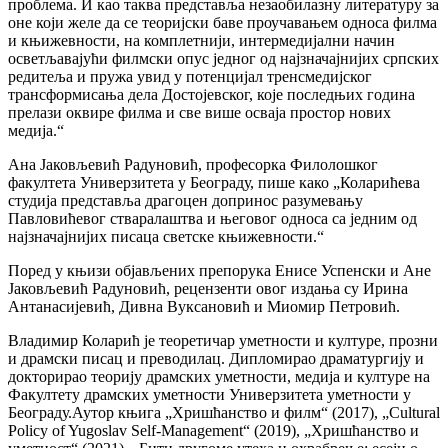
проблема. И као таква представља незаобилазну литературу за
оне који желе да се теоријски баве проучавањем односа филма
и књижевности, на комплетнији, интермедијални начин
осветљавајући филмски опус једног од најзначајнијих српских
редитеља и пружа увид у потенцијал тренсмедијског
трансформисања дела Достојевског, које последњих година
прелази оквире филма и све више осваја простор нових
медија.“
Ана Јаковљевић Радуновић, професорка Филолошког
факултета Универзитета у Београду, пише како „Коларићева
студија представља драгоцен допринос разумевању
Павловићевог стваралаштва и његовог односа са једним од
најзначајнијих писаца светске књижевности.“
Поред у књизи објављених препорука Енисе Успенски и Ане
Јаковљевић Радуновић, рецензенти овог издања су Ирина
Антанасијевић, Дивна Вуксановић и Миомир Петровић.
Владимир Коларић је теоретичар уметности и културе, прозни
и драмски писац и преводилац. Дипломирао драматургију и
докторирао теорију драмских уметности, медија и културе на
Факултету драмских уметности Универзитета уметности у
Београду.Аутор књига „Хришћанство и филм“ (2017), „Cultural
Policy of Yugoslav Self-Management“ (2019), „Хришћанство и