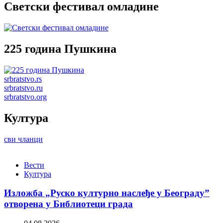
Светски фестивал омладине
225 година Пушкина
srbratstvo.rs
srbratstvo.ru
srbratstvo.org
Култура
сви чланци
Вести
Култура
Изложба „Руско културно наслеђе у Београду”
отворена у Библиотеци града