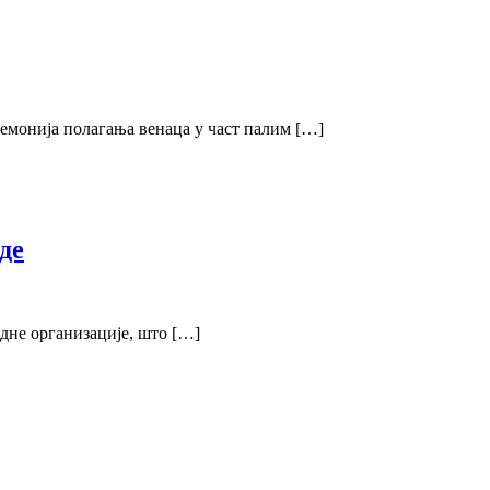
емонија полагања венаца у част палим […]
де
дне организације, што […]