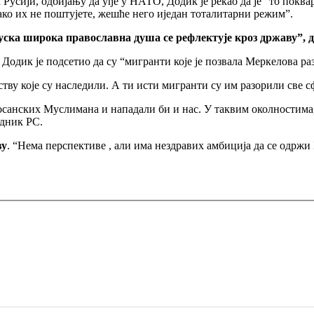
а Русији, одбијању да уђе у НАТО, Додик је рекао да је “то покв
ако их не поштујете, жешће него иједан тоталитарни режим”.
 руска широка православна душа се рефлектује кроз државу”, до
 Додик је подсетио да су “мигранти које је позвала Меркелова ра
ству које су наследили. А ти исти мигранти су им разорили све с
анских Муслимана и нападали би и нас. У таквим околностима, с
едник РС.
ву
. “Нема перспективе , али има нездравих амбиција да се одржи 