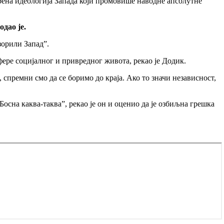
арена идеологија Запада који промовише наводне апсолутне
дао је.
зорили Запад”.
фере социјалног и привредног живота, рекао је Додик.
премни смо да се боримо до краја. Ако то значи независност,
Босна каква-таква”, рекао је он и оценио да је озбиљна грешка