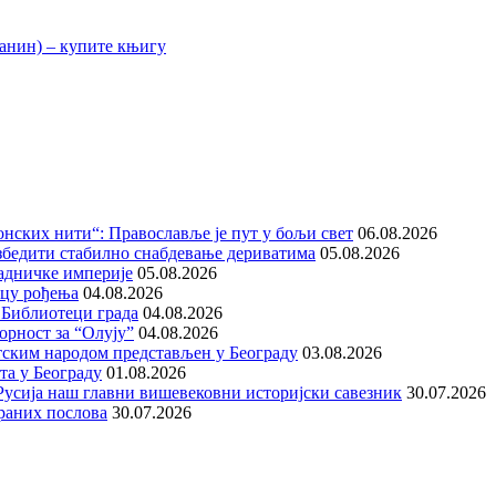
нских нити“: Православље је пут у бољи свет
06.08.2026
збедити стабилно снабдевање дериватима
05.08.2026
адничке империје
05.08.2026
ицу рођења
04.08.2026
 Библиотеци града
04.08.2026
орност за “Олују”
04.08.2026
тским народом представљен у Београду
03.08.2026
та у Београду
01.08.2026
е Русија наш главни вишевековни историјски савезник
30.07.2026
раних послова
30.07.2026