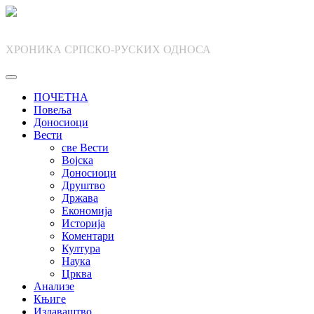
Skip
to
content
ХРОНИКА СРПСКО-РУСКИХ ОДНОСА
ПОЧЕТНА
Повеља
Доносиоци
Вести
све Вести
Војска
Доносиоци
Друштво
Држава
Економија
Историја
Коментари
Култура
Наука
Црква
Анализе
Књиге
Издаваштво