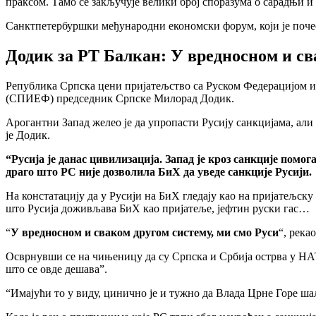
праксом. Тамо се закључује велики број споразума о сарадњи и
Санктпетербуршки међународни економски форум, који је почео 
Додик за РТ Балкан: У вредносном и св
Република Српска цени пријатељство са Руском Федерацијом и 
(СПИЕФ) председник Српске Милорад Додик.
Арогантни Запад желео је да упропасти Русију санкцијама, али
је Додик.
“Русија је данас цивилизација. Запад је кроз санкције помога
драго што РС није дозволила БиХ да уведе санкције Русији.
На констатацију да у Русији на БиХ гледају као на пријатељску
што Русија доживљава БиХ као пријатеље, јефтин руски гас…
“
У вредносном и сваком другом систему, ми смо Руси
“, река
Осврнувши се на чињеницу да су Српска и Србија острва у НАТ
што се овде дешава”.
“Имајући то у виду, цинично је и тужно да Влада Црне Горе шаљ