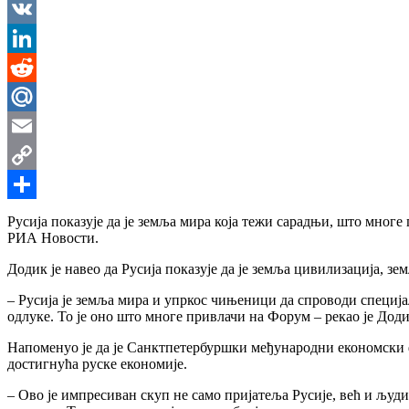
Messenger
VK
LinkedIn
Reddit
Mail.Ru
Email
Copy
Link
Share
Русија показује да је земља мира која тежи сарадњи, што мно
РИА Новости.
Додик је навео да Русија показује да је земља цивилизација, з
– Русија је земља мира и упркос чињеници да спроводи специја
одлуке. То је оно што многе привлачи на Форум – рекао је Дод
Напоменуо је да је Санктпетербуршки међународни економски ф
достигнућа руске економије.
– Ово је импресиван скуп не само пријатеља Русије, већ и људи