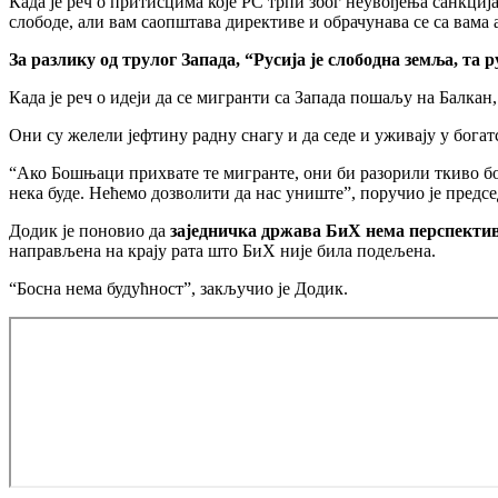
Када је реч о притисцима које РС трпи због неувођења санкциј
слободе, али вам саопштава директиве и обрачунава се са вама 
За разлику од трулог Запада, “Русија је слободна земља, та
Када је реч о идеји да се мигранти са Запада пошаљу на Балкан,
Они су желели јефтину радну снагу и да седе и уживају у богат
“Ако Бошњаци прихвате те мигранте, они би разорили ткиво бос
нека буде. Нећемо дозволити да нас униште”, поручио је предс
Додик је поновио да
заједничка држава БиХ нема перспекти
направљена на крају рата што БиХ није била подељена.
“Босна нема будућност”, закључио је Додик.