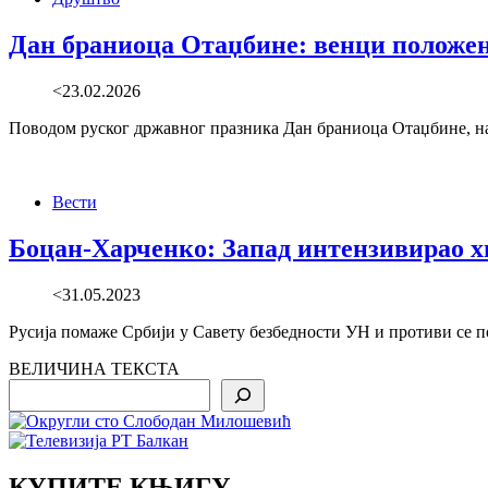
Дан браниоца Отаџбине: венци положен
<23.02.2026
Поводом руског државног празника Дан браниоца Отаџбине, на
Вести
Боцан-Харченко: Запад интензивирао х
<31.05.2023
Русија помаже Србији у Савету безбедности УН и противи се п
ВЕЛИЧИНА ТЕКСТА
Search
КУПИТЕ КЊИГУ