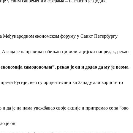
ије у свим савременим сферама – нагласио је Додик.
н на Међународном економском форуму у Санкт Петербургу
. А сада је направила озбиљан цивилизацијски напредак, рекао
а економија самодовољна”, рекао је он и додао да му је веома
према Русији, већ су оријентисани ка Западу али користе то
 да је на нама увежбавао своје акције и припремао се за “ово
о је он.