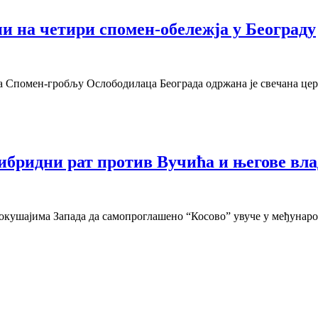
и на четири спомен-обележја у Београду
 Спомен-гробљу Ослободилаца Београда одржана је свечана цер
ибридни рат против Вучића и његове вла
окушајима Запада да самопроглашено “Косово” увуче у међунаро