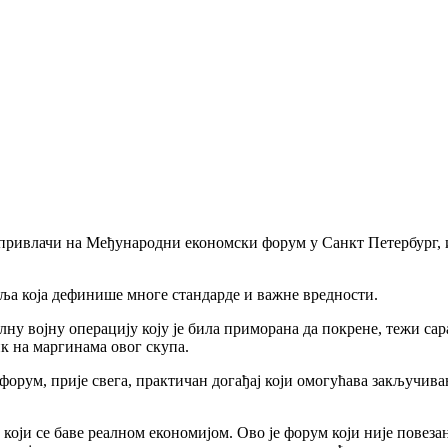
ге привлачи на Међународни економски форум у Санкт Петербург,
емља која дефинише многе стандарде и важне вредности.
лну војну операцију коју је била приморана да покрене, тежи с
ик на маргинама овог скупа.
орум, прије свега, практичан догађај који омогућава закључива
 који се баве реалном економијом. Ово је форум који није повезан