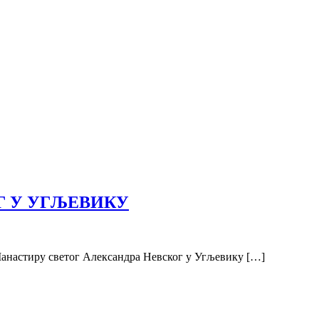
Г У УГЉЕВИКУ
Манастиру светог Александра Невског у Угљевику […]