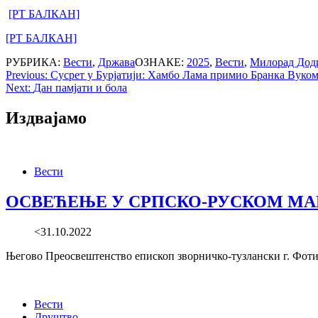
[РТ БАЛКАН]
[РТ БАЛКАН]
РУБРИКА:
Вести
,
Држава
ОЗНАКЕ:
2025
,
Вести
,
Милорад Дод
Post
Previous:
Сусрет у Бурјатији: Хамбо Лама примио Бранка Вуко
Next:
Дан памјати и бола
navigation
Издвајамо
Вести
ОСВЕЋЕЊЕ У СРПСКО-РУСКОМ МА
<31.10.2022
Његово Преосвештенство епископ зворничко-тузлански г. Фотиј
Вести
Друштво