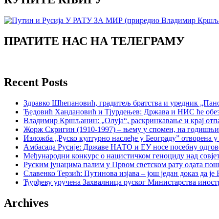
ПРАТИТЕ НАС НА ТЕЛЕГРАМУ
Recent Posts
Здравко Шћепановић, градитељ братства и уредник „Пано
Ђедовић Хандановић и Тјурдењев: Држава и НИС ће обе
Владимир Кршљанин: „Олуја“, раскринкавање и крај отп
Жорж Скригин (1910-1997) – њему у спомен, на годишњ
Изложба „Руско културно наслеђе у Београду” отворена у
Амбасада Русије: Државе НАТО и ЕУ носе посебну одгов
Међународни конкурс о нацистичком геноциду над совје
Руским јунацима палим у Првом светском рату одата пош
Славенко Терзић: Путинова изјава – још један доказ да ј
Ђурђеву уручена Захвалница руског Министарства иност
Archives