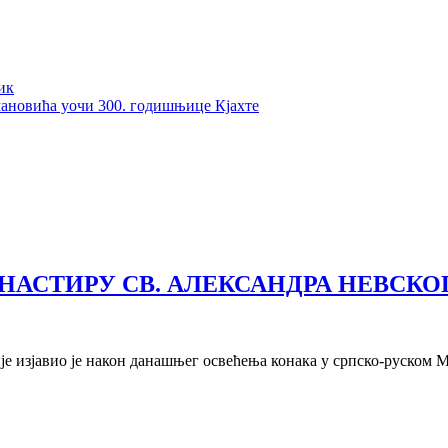
ик
мановића уочи 300. годишњице Кјахте
НАСТИРУ СВ. АЛЕКСАНДРА НЕВСКО
е изјавио је након данашњег освећења конака у српско-руском 