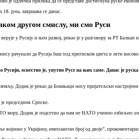
 ово је одлична прилика да се представе достигнућа руске економ
18. јуна, завршава се данас.
аком другом смислу, ми смо Руси
верује у Русију и њен развој, рекао је у разговору за РТ Балка
 нису рачунали да Русија баш под притиском цвета и лети високо
о Русији, освестио је, упутио Русе на њих саме. Данас је руск
 земљу, Додик је рекао да Бошњаци нису пријатељски настројени 
о је председник Српске.
О мору, Додик је подсетио да нам не НАТО учинио озбиљно зло и
е војнике у Украјину, импозантан број од двоје”, прокоментариса