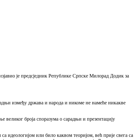
 изјавио је предсједник Републике Српске Милорад Додик за
арадњи између држава и народа и никоме не намеће никакве
ње великог броја споразума о сарадњи и презентацију
 са идеологијом или било каквом теоријом, већ прије свега са