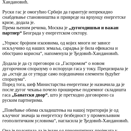
Хандановић.
Руски гас је омогућио Србији да гарантује непрекидно
снабдевање становништва и привреде на врхунцу енергетске
кризе, додала је.
Према њеним речима, Москва је
„дугогодишњи и важан
партнер“
Београда у енергетском сектору.
„Упркос бројним изазовима, од којих многи не зависе
искључиво од наших земаља, сарадња је била ефикасна и
обострано корисна“, напоменула је Ђедовић-Хандановић.
Додала је да су преговори са „Гаспромом“ о новом
дугорочном споразуму о испоруци гаса у току. Прецизирала је
да „остаје да се утврде само појединачни елементи будућег
споразума“.
Поред тога, шеф Министарства енергетике је назначила да је
после дугог чекања почело проширење подземног складишта
гаса
„Банатски двор“
, што је претходно договорено са
руским партнерима.
„Повећање обима складиштења на нашој територији је од
кључног значаја за енергетску безбедност у променљивим
геополитичким условима“, нагласила је Ђедовић-Хандановић.
Она је подсетила да је један од приоритетних пројеката у