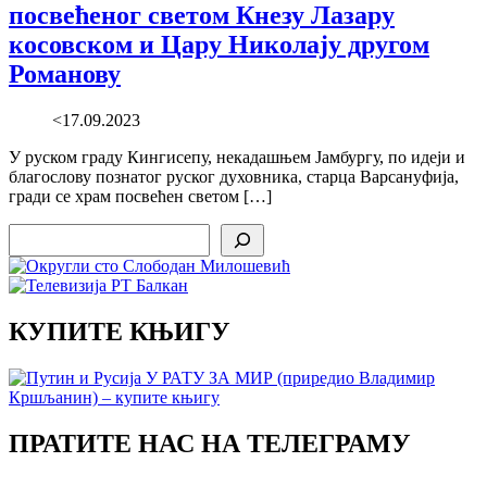
посвећеног светом Кнезу Лазару
косовском и Цару Николају другом
Романову
<17.09.2023
У руском граду Кингисепу, некадашњем Јамбургу, по идеји и
благослову познатог руског духовника, старца Варсануфија,
гради се храм посвећен светом […]
Search
КУПИТЕ КЊИГУ
ПРАТИТЕ НАС НА ТЕЛЕГРАМУ