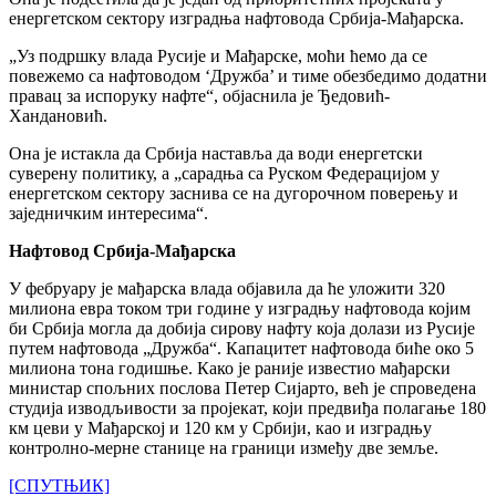
енергетском сектору изградња нафтовода Србија-Мађарска.
„Уз подршку влада Русије и Мађарске, моћи ћемо да се
повежемо са нафтоводом ‘Дружба’ и тиме обезбедимо додатни
правац за испоруку нафте“, објаснила је Ђедовић-
Хандановић.
Она је истакла да Србија наставља да води енергетски
суверену политику, а „сарадња са Руском Федерацијом у
енергетском сектору заснива се на дугорочном поверењу и
заједничким интересима“.
Нафтовод Србија-Мађарска
У фебруару је мађарска влада објавила да ће уложити 320
милиона евра током три године у изградњу нафтовода којим
би Србија могла да добија сирову нафту која долази из Русије
путем нафтовода „Дружба“. Капацитет нафтовода биће око 5
милиона тона годишње. Како је раније известио мађарски
министар спољних послова Петер Сијарто, већ је спроведена
студија изводљивости за пројекат, који предвиђа полагање 180
км цеви у Мађарској и 120 км у Србији, као и изградњу
контролно-мерне станице на граници између две земље.
[СПУТЊИК]