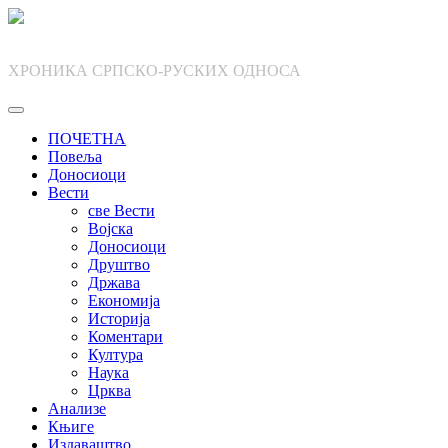
Skip
to
content
ХРОНИКА СРПСКО-РУСКИХ ОДНОСА
ПОЧЕТНА
Повеља
Доносиоци
Вести
све Вести
Војска
Доносиоци
Друштво
Држава
Економија
Историја
Коментари
Култура
Наука
Црква
Анализе
Књиге
Издаваштво