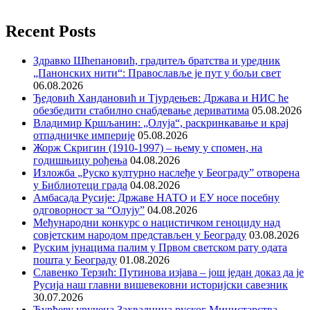
Recent Posts
Здравко Шћепановић, градитељ братства и уредник
„Панонских нити“: Православље је пут у бољи свет
06.08.2026
Ђедовић Хандановић и Тјурдењев: Држава и НИС ће
обезбедити стабилно снабдевање дериватима
05.08.2026
Владимир Кршљанин: „Олуја“, раскринкавање и крај
отпадничке империје
05.08.2026
Жорж Скригин (1910-1997) – њему у спомен, на
годишњицу рођења
04.08.2026
Изложба „Руско културно наслеђе у Београду” отворена
у Библиотеци града
04.08.2026
Амбасада Русије: Државе НАТО и ЕУ носе посебну
одговорност за “Олују”
04.08.2026
Међународни конкурс о нацистичком геноциду над
совјетским народом представљен у Београду
03.08.2026
Руским јунацима палим у Првом светском рату одата
пошта у Београду
01.08.2026
Славенко Терзић: Путинова изјава – још један доказ да је
Русија наш главни вишевековни историјски савезник
30.07.2026
Ђурђеву уручена Захвалница руског Министарства