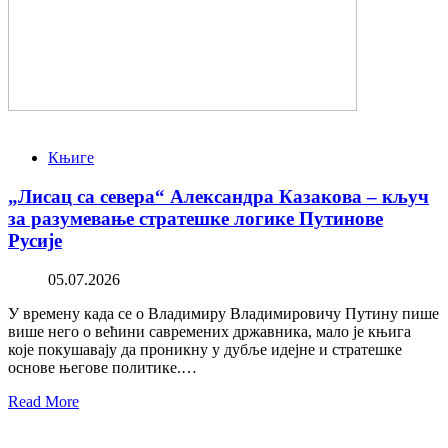
Књиге
„Лисац са севера“ Александра Казакова – кључ
за разумевање стратешке логике Путинове
Русије
05.07.2026
У времену када се о Владимиру Владимировичу Путину пише
више него о већини савремених државника, мало је књига
које покушавају да проникну у дубље идејне и стратешке
основе његове политике.…
Read More