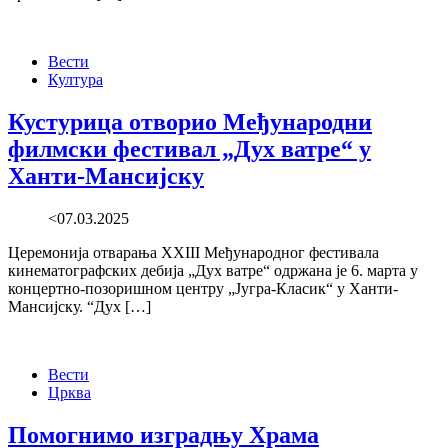
Вести
Култура
Кустурица отворио Међународни
филмски фестивал „Дух ватре“ у
Ханти-Мансијску
<07.03.2025
Церемонија отварања XXIII Међународног фестивала
кинематографских дебија „Дух ватре“ одржана је 6. марта у
концертно-позоришном центру „Југра-Класик“ у Ханти-
Мансијску. “Дух […]
Вести
Црква
Помогнимо изградњу Храма