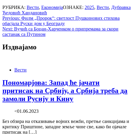
РУБРИКА:
Вести
,
Економија
ОЗНАКЕ:
2025
,
Вести
,
Дубравка
Ђедовић Хандановић
Post
Previous:
Филм „Пророк“: светлост Пушкинових стихова
обасјала Руски дом у Београду
navigation
Next:
Вучић са Боцан-Харченком о припремама за скори
састанак са Путином
Издвајамо
Вести
Пономарјова: Запад ће јачати
притисак на Србију, а Србија треба да
замоли Русију и Кину
<01.06.2023
Без обзира на отказивање војних вежби, претње санкцијама и
критику Приштине, западне земље чине све, како би ојачале
притисак на […]