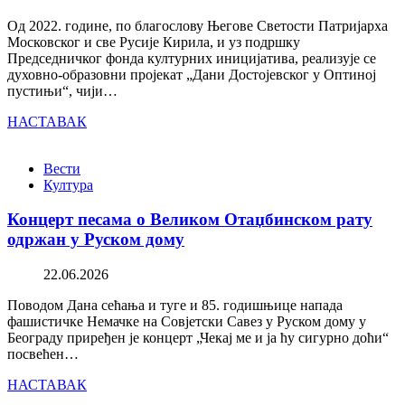
Од 2022. године, по благослову Његове Светости Патријарха
Московског и све Русије Кирила, и уз подршку
Председничког фонда културних иницијатива, реализује се
духовно-образовни пројекат „Дани Достојевског у Оптиној
пустињи“, чији…
НАСТАВАК
Вести
Култура
Концерт песама о Великом Отаџбинском рату
одржан у Руском дому
22.06.2026
Поводом Дана сећања и туге и 85. годишњице напада
фашистичке Немачке на Совјетски Савез у Руском дому у
Београду приређен је концерт „Чекај ме и ја ћу сигурно доћи“
посвећен…
НАСТАВАК