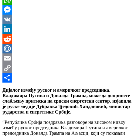
WhatsApp
Messenger
VK
LinkedIn
Reddit
Mail.Ru
Email
Copy
Link
Share
Дијалог између руског и америчког председника,
Владимира Путина и Доналда Трампа, може да допринесе
слабљењу притиска на српски енергетски сектор, изјавила
је руске медије Дубравка Ђедовић-Хандановић, министар
рударства и енергетике Србије.
“Република Србија поздравља разговоре на високом нивоу
између руског председника Владимира Путина и америчког
председника Доналда Трампа на Аљасци, који су показали