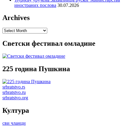
иностраних послова
30.07.2026
Archives
Archives
Светски фестивал омладине
225 година Пушкина
srbratstvo.rs
srbratstvo.ru
srbratstvo.org
Култура
сви чланци