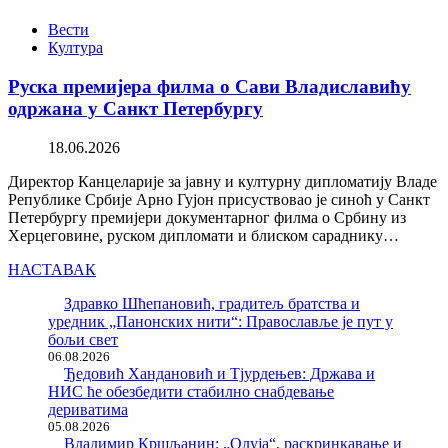
Вести
Култура
Руска премијера филма о Сави Владиславићу
одржана у Санкт Петербургу
18.06.2026
Директор Канцеларије за јавну и културну дипломатију Владе
Републике Србије Арно Гујон присуствовао је синоћ у Санкт
Петербургу премијери документарног филма о Србину из
Херцеговине, руском дипломати и блиском сараднику…
НАСТАВАК
Здравко Шћепановић, градитељ братства и
уредник „Панонских нити“: Православље је пут у
бољи свет
06.08.2026
Ђедовић Хандановић и Тјурдењев: Држава и
НИС ће обезбедити стабилно снабдевање
дериватима
05.08.2026
Владимир Кршљанин: „Олуја“, раскринкавање и