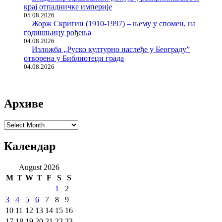
крај отпадничке империје
05.08.2026
Жорж Скригин (1910-1997) – њему у спомен, на
годишњицу рођења
04.08.2026
Изложба „Руско културно наслеђе у Београду”
отворена у Библиотеци града
04.08.2026
Архиве
Архиве
Календар
August 2026
M
T
W
T
F
S
S
1
2
3
4
5
6
7
8
9
10
11
12
13
14
15
16
17
18
19
20
21
22
23