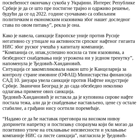
посвећеност окончању сукоба у Украјини. Интерес Републике
Србије је да се што пре постигне трајно и одрживо решење,
будући да се од 2022. године суочавамо са озбиљним
политичким и економским изазовима због нашег доследног
става по овом питању”, рекла је она.
Како је навела, санкције Европске уније против Русије
негативно су утицале на активности српског нафтног гиганта
НИС због руског учешћа у капиталу компаније.
“Компанија се, ипак,успешно носила са тим изазовима, а
безбедност снабдевања није угрожена ни у једном тренутку”,
напоменула је Ђедовић-Хандановић.
Ситуација се закомпликовала након што је Канцеларија за
контролу стране имовине (ОФАЦ) Министарства финансија
САД 10. јануара увела санкције против Нафтне индустрије
Србије. Званични Београд је до сада обезбедио неколико
одлагања примене ових санкција.
Ђедовић-Хандановић је истакла да је куповина сирове нафте
постала тежа, али да је снабдевање настављено, цене су остале
стабилне, а грађани нису осетили поремећаје.
“Надамо се да ће наставак преговора на високом нивоу
допринети напретку и постизању споразума који би могао да
позитивно утиче на отклањање неизвесности и уклањање
компаније НИС са листе санкција”, нагласила је Ђедовић-