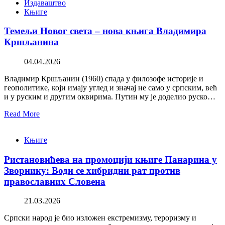
Издаваштво
Књиге
Темељи Новог света – нова књига Владимира
Кршљанина
04.04.2026
Владимир Кршљанин (1960) спада у филозофе историје и
геополитике, који имају углед и значај не само у српским, већ
и у руским и другим оквирима. Путин му је доделио руско…
Read More
Књиге
Ристановићева на промоцији књиге Панарина у
Зворнику: Води се хибридни рат против
православних Словена
21.03.2026
Српски народ је био изложен екстремизму, тероризму и