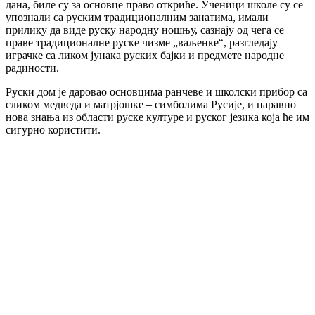
дана, биле су за основце право откриће. Ученици школе су се
упознали са руским традиционалним занатима, имали
прилику да виде руску народну ношњу, сазнају од чега се
праве традиционалне руске чизме „ваљенке“, разгледају
играчке са ликом јунака руских бајки и предмете народне
радиности.
Руски дом је даровао основцима ранчеве и школски прибор са
сликом медведа и матрјошке – симболима Русије, и наравно
нова знања из области руске културе и руског језика која ће им
сигурно користити.