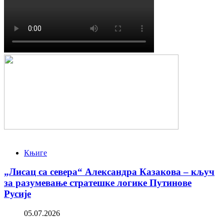
Књиге
„Лисац са севера“ Александра Казакова – кључ
за разумевање стратешке логике Путинове
Русије
05.07.2026