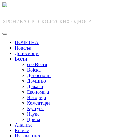
Skip
to
content
ХРОНИКА СРПСКО-РУСКИХ ОДНОСА
ПОЧЕТНА
Повеља
Доносиоци
Вести
све Вести
Војска
Доносиоци
Друштво
Држава
Економија
Историја
Коментари
Култура
Наука
Црква
Анализе
Књиге
Издаваштво