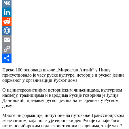
Messenger
VK
LinkedIn
Reddit
Mail.Ru
Email
Copy
Link
Share
Преко 100 основаца школе „Мирослав Антић“ у Нишу
присуствовало је часу руске културе, историје и руског језика,
одржаног у организацији Руског дома.
О најинтересантнијим историјским чињеницама, културном
наслеђу, традицијама и народима Русије говорила је Јулија
Даниловић, предавач руског језика на течајевима у Руском
дому.
Многе информације, попут оне да путовање Транссибирском
железницом, која повезује европски део Русије са највећим
источносибирским и далекоисточним градовима, траје чак 7