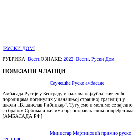
[
РУСКИ ДОМ
]
РУБРИКА:
Вести
ОЗНАКЕ:
2022
,
Вести
,
Руски Дом
ПОВЕЗАНИ ЧЛАНЦИ
Post
Саучешће Руске амбасаде
navigation
Амбасада Русије у Београду изражава најдубље саучешће
породицама погинулих у данашњој страшној трагедији у
школи „Владислав Рибникар“. Тугујемо и молимо се заједно
са браћом Србима и желимо брз опоравак свим повређенима.
[АМБАСАДА РФ]
Министар Мартиновић примио руске
сенаторе