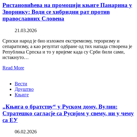
Ристановићева на промоцији књиге Панарина у
Зворнику: Води се хибридни рат против
православних Словена
21.03.2026
Српски народ је био изложен екстремизму, тероризму и
сепаратизму, а као резултат одбране од тих напада створена је
Република Српска и то у вријеме када су Срби били сами,
истакнуто…
Read More
Вести
Друштво
Књиге
„Књига о братству“ у Руском дому. Вулин:
Стратешко сагласје са Русијом у свему, ни у чему
са ЕУ
06.02.2026