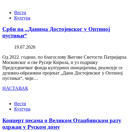
Вести
Култура
Срби на „Данима Достојевског у Оптиној
пустињи“
19.07.2026
Од 2022. године, по благослову Његове Светости Патријарха
Московског и све Русије Кирила, и уз подршку
Председничког фонда културних иницијатива, реализује се
духовно-образовни пројекат „Дани Достојевског у Оптиној
пустињи“, чији…
НАСТАВАК
Вести
Култура
Концерт песама о Великом Отаџбинском рату
одржан у Руском дому