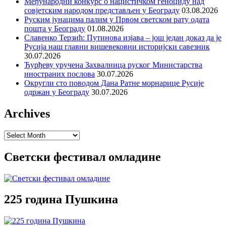
Међународни конкурс о нацистичком геноциду над
совјетским народом представљен у Београду
03.08.2026
Руским јунацима палим у Првом светском рату одата
пошта у Београду
01.08.2026
Славенко Терзић: Путинова изјава – још један доказ да је
Русија наш главни вишевековни историјски савезник
30.07.2026
Ђурђеву уручена Захвалница руског Министарства
иностраних послова
30.07.2026
Округли сто поводом Дана Ратне морнарице Русије
одржан у Београду
30.07.2026
Archives
Archives
Светски фестивал омладине
225 година Пушкина