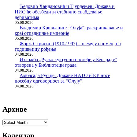
Ђедовић Хандановић и Тјурдењев: Држава и
НИС ће обезбедити стабилно снабдевање
дериватима
05.08.2026
Владимир Кршљанин: „Олуја“, раскринкавање и
крај отпадничке империје
05.08.2026
Жорж Скригин (1910-1997) – њему у спомен, на
годишњицу рођења
04.08.2026
Изложба „Руско културно наслеђе у Београду”
отворена у Библиотеци града
04.08.2026
Амбасада Русије: Државе НАТО и ЕУ носе
посебну одговорност за “Олују”
04.08.2026
Архиве
Архиве
Календар