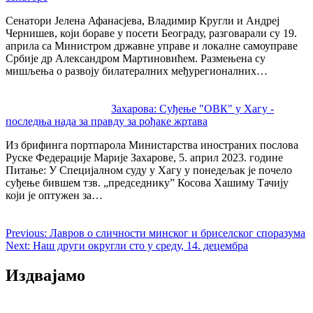
Сенатори Јелена Афанасјева, Владимир Кругли и Андреј
Чернишев, који бораве у посети Београду, разговарали су 19.
априла са Министром државне управе и локалне самоуправе
Србије др Александром Мартиновићем. Размењена су
мишљења о развоју билатералних међурегионалних…
Захарова: Суђење "ОВК" у Хагу -
последња нада за правду за рођаке жртава
Из брифинга портпарола Министарства иностраних послова
Руске Федерације Марије Захарове, 5. април 2023. године
Питање: У Специјалном суду у Хагу у понедељак је почело
суђење бившем тзв. „председнику” Косова Хашиму Тачију
који је оптужен за…
Previous:
Лавров о сличности минског и бриселског споразума
Next:
Наш други округли сто у среду, 14. децембра
Издвајамо