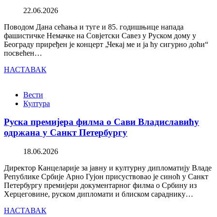
22.06.2026
Поводом Дана сећања и туге и 85. годишњице напада
фашистичке Немачке на Совјетски Савез у Руском дому у
Београду приређен је концерт „Чекај ме и ја ћу сигурно доћи“
посвећен…
НАСТАВАК
Вести
Култура
Руска премијера филма о Сави Владиславићу
одржана у Санкт Петербургу
18.06.2026
Директор Канцеларије за јавну и културну дипломатију Владе
Републике Србије Арно Гујон присуствовао је синоћ у Санкт
Петербургу премијери документарног филма о Србину из
Херцеговине, руском дипломати и блиском сараднику…
НАСТАВАК