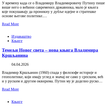
У времену када се о Владимиру Владимировичу Путину пише
више него о већини савремених државника, мало је књига
које покушавају да проникну у дубље идејне и стратешке
основе његове политике.…
Read More
Издаваштво
Књиге
Темељи Новог света – нова књига Владимира
Кршљанина
04.04.2026
Владимир Кршљанин (1960) спада у филозофе историје и
геополитике, који имају углед и значај не само у српским, већ
и у руским и другим оквирима. Путин му је доделио руско…
Read More
Књиге