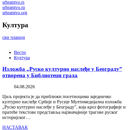
srbratstvo.rs
srbratstvo.ru
srbratstvo.org
Култура
сви чланци
Вести
Култура
Изложба „Руско културно наслеђе у Београду”
отворена у Библиотеци града
04.08.2026
Циљ пројекта је да приближи посетиоцима заједничко
културно наслеђе Србије и Русије Мултимедијална изложба
„Руско културно наслеђе у Београду”, која кроз фотографије и
пратеће текстове представља најзначајније трагове руског
историјског…
НАСТАВАК