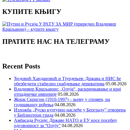
КУПИТЕ КЊИГУ
ПРАТИТЕ НАС НА ТЕЛЕГРАМУ
Recent Posts
Ђедовић Хандановић и Тјурдењев: Држава и НИС ће
обезбедити стабилно снабдевање дериватима
05.08.2026
Владимир Кршљанин: „Олуја“, раскринкавање и крај
отпадничке империје
05.08.2026
Жорж Скригин (1910-1997) – њему у спомен, на
годишњицу рођења
04.08.2026
Изложба „Руско културно наслеђе у Београду” отворена
у Библиотеци града
04.08.2026
Амбасада Русије: Државе НАТО и ЕУ носе посебну
одговорност за “Олују”
04.08.2026