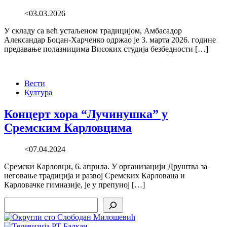
<03.03.2026
У складу са већ устаљеном традицијом, Амбасадор
Александар Боцан-Харченко одржао је 3. марта 2026. године
предавање полазницима Високих студија безбедности […]
Вести
Култура
Концерт хора “Лучинушка” у
Сремским Карловцима
<07.04.2024
Сремски Карловци, 6. априла. У организацији Друштва за
неговање традиција и развој Сремских Карловаца и
Карловачке гимназије, је у препуној […]
Search