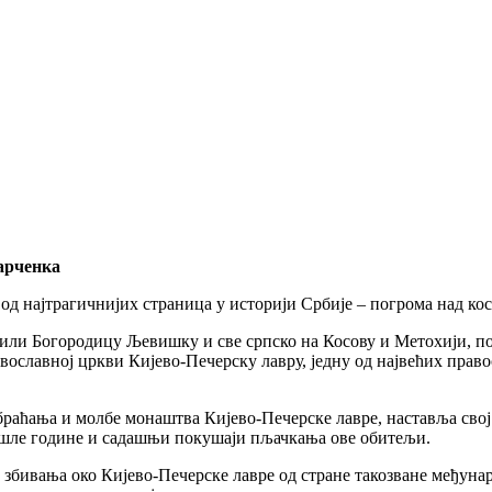
арченка
од најтрагичнијих страница у историји Србије – погрома над ко
или Богородицу Љевишку и све српско на Косову и Метохији, под
вославној цркви Кијево-Печерску лавру, једну од највећих правос
раћања и молбе монаштва Кијево-Печерске лавре, наставља свој 
рошле године и садашњи покушаји пљачкања ове обитељи.
збивања око Кијево-Печерске лавре од стране такозване међунаро