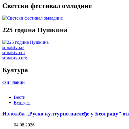
Светски фестивал омладине
225 година Пушкина
srbratstvo.rs
srbratstvo.ru
srbratstvo.org
Култура
сви чланци
Вести
Култура
Изложба „Руско културно наслеђе у Београду” от
04.08.2026