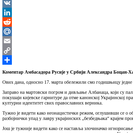
Messenger
VK
LinkedIn
Reddit
Mail.Ru
Email
Copy
Link
Share
Коментар Амбасадора Русије у Србији Александра Боцан-Х
Ових дана, односно 17. марта обележили смо годишњицу једне 
Заправо на мартовски погром и дивљање Албанаца, који су пал
покушаји кијевске гарнитуре да отме канонској Украјинској пра
културни идентитет свих православних верника.
Тужно је видети како неонацистички режим, оглушивши се о об
разбојнички упад у лавру украјинских „безбедњака“ крајем п
Још је тужније видети како се наставља злочиначко игнорисање 