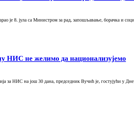
ао је 8. јула са Министром за рад, запошљавање, борачка и соц
ну НИС не желимо да национализујемо
а за НИС на још 30 дана, председник Вучић је, гостујући у Дн