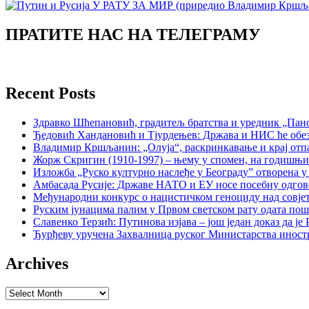
ПРАТИТЕ НАС НА ТЕЛЕГРАМУ
Recent Posts
Здравко Шћепановић, градитељ братства и уредник „Пано
Ђедовић Хандановић и Тјурдењев: Држава и НИС ће обе
Владимир Кршљанин: „Олуја“, раскринкавање и крај отп
Жорж Скригин (1910-1997) – њему у спомен, на годишњ
Изложба „Руско културно наслеђе у Београду” отворена у
Амбасада Русије: Државе НАТО и ЕУ носе посебну одгов
Међународни конкурс о нацистичком геноциду над совје
Руским јунацима палим у Првом светском рату одата пош
Славенко Терзић: Путинова изјава – још један доказ да ј
Ђурђеву уручена Захвалница руског Министарства иност
Archives
Archives