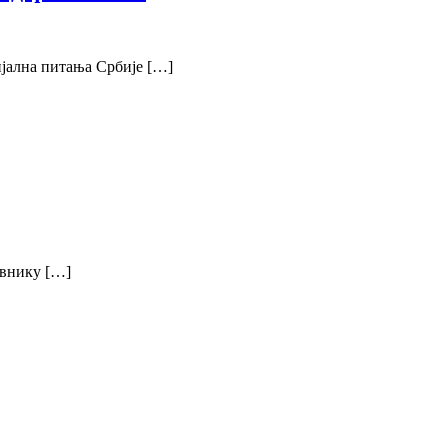
ијална питања Србије […]
евнику […]