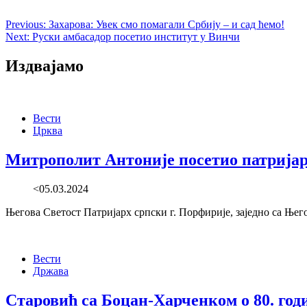
Previous:
Захарова: Увек смо помагали Србију – и сад ћемо!
Next:
Руски амбасадор посетио институт у Винчи
Издвајамо
Вести
Црква
Митрополит Антоније посетио патријар
<05.03.2024
Његова Светост Патријарх српски г. Порфирије, заједно са Ње
Вести
Држава
Старовић са Боцан-Харченком о 80. го