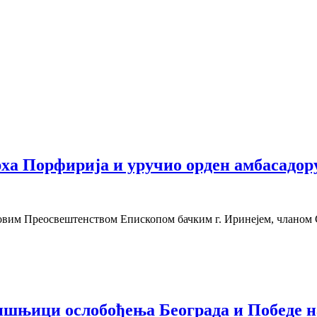
ха Порфирија и уручио орден амбасадо
говим Преосвештенством Епископом бачким г. Иринејем, чланом 
дишњици ослобођења Београда и Победе