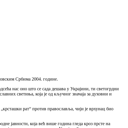
совским Србима 2004. године.
сећа нас оно што се сада дешава у Украјини, ти светогрдни
лавних светиња, која је од кључног значаја за духовни и
„крсташки рат“ против православља, чији је врхунац био
дне јавности, која већ више година гледа кроз прсте на