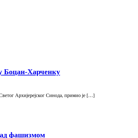
ру Боцан-Харченку
Светог Архијерејског Синода, примио је […]
 над фашизмом