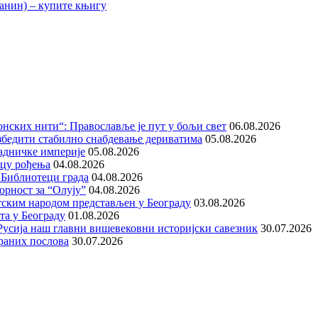
нских нити“: Православље је пут у бољи свет
06.08.2026
збедити стабилно снабдевање дериватима
05.08.2026
адничке империје
05.08.2026
ицу рођења
04.08.2026
 Библиотеци града
04.08.2026
орност за “Олују”
04.08.2026
тским народом представљен у Београду
03.08.2026
та у Београду
01.08.2026
е Русија наш главни вишевековни историјски савезник
30.07.2026
раних послова
30.07.2026