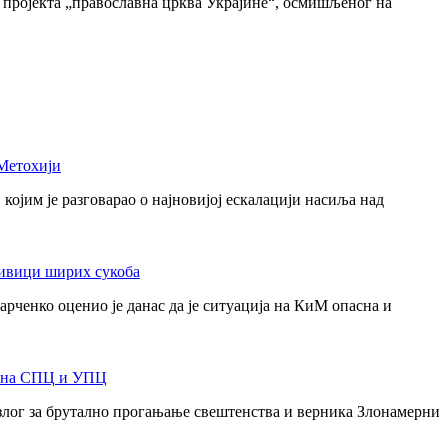
 пројекта „православна црква Украјине“, осмишљеног на
Метохији
јим је разговарао о најновијој ескалацији насиља над
 ивици ширих сукоба
ченко оценио је данас да је ситуација на КиМ опасна и
а на СПЦ и УПЦ
азлог за брутално прогањање свештенства и верника Злонамерни