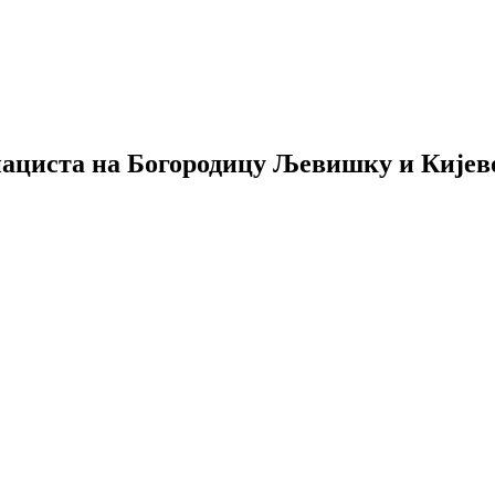
нациста на Богородицу Љевишку и Кијев