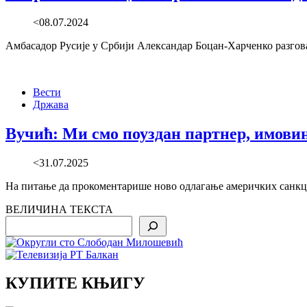
<08.07.2024
Амбасадор Русије у Србији Александар Боцан-Харченко разговар
Вести
Држава
Вучић: Ми смо поуздан партнер, имови
<31.07.2025
На питање да прокоментарише ново одлагање америчких санкциј
ВЕЛИЧИНА ТЕКСТА
Search
КУПИТЕ КЊИГУ