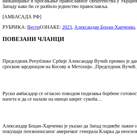
шиканирање и прогањање православног свештенства у Украјини
Западу како би се разбило јединство православља.
[АМБАСАДА РФ]
РУБРИКА:
Вести
ОЗНАКЕ:
2023
,
Александар Боцан-Харченко
ПОВЕЗАНИ ЧЛАНЦИ
Post
navigation
Председник Републике Србије Александар Вучић примио је дана
српском заједницом на Косову и Метохији. ,Председник Вучић 
Руски амбасадор ce огласио поводом подизања борбене готовос
напета и да се налази на ивици ширег сукоба…
Александар Боцан-Харченко је указао да Запад подмеће лажне 
покушаји пензионисаног америчког генерала Кларка да неосн