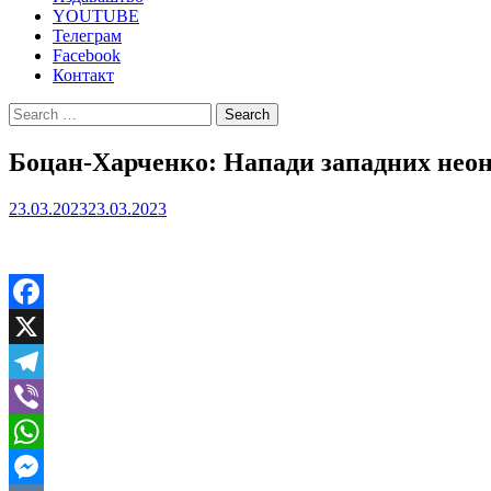
YOUTUBE
Телеграм
Facebook
Контакт
Search
for:
Боцан-Харченко: Напади западних нео
23.03.2023
23.03.2023
Facebook
X
Telegram
Viber
WhatsApp