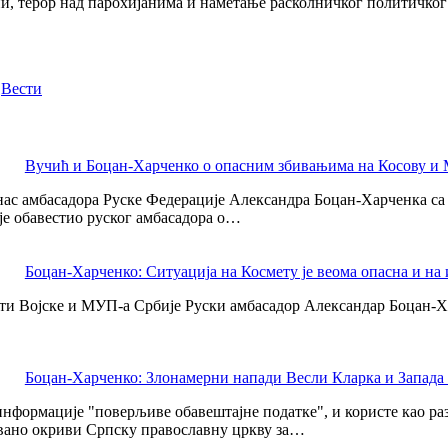
, терор над парохијанима и наметање расколничког политичког
,
Вести
Вучић и Боцан-Харченко о опасним збивањима на Косову и 
с амбасадора Руске Федерације Александра Боцан-Харченка са ко
је обавестио руског амбасадора о…
Боцан-Харченко: Ситуација на Космету је веома опасна и на
ти Војске и МУП-а Србије Руски амбасадор Александар Боцан-Хар
Боцан-Харченко: Злонамерни напади Весли Кларка и Запад
информације "поверљиве обавештајне податке", и користе као р
овано окриви Српску православну цркву за…