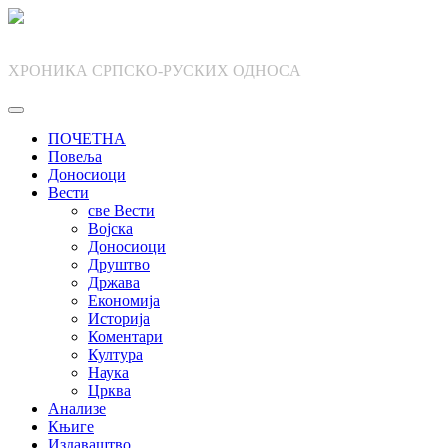
Skip
to
content
ХРОНИКА СРПСКО-РУСКИХ ОДНОСА
ПОЧЕТНА
Повеља
Доносиоци
Вести
све Вести
Војска
Доносиоци
Друштво
Држава
Економија
Историја
Коментари
Култура
Наука
Црква
Анализе
Књиге
Издаваштво